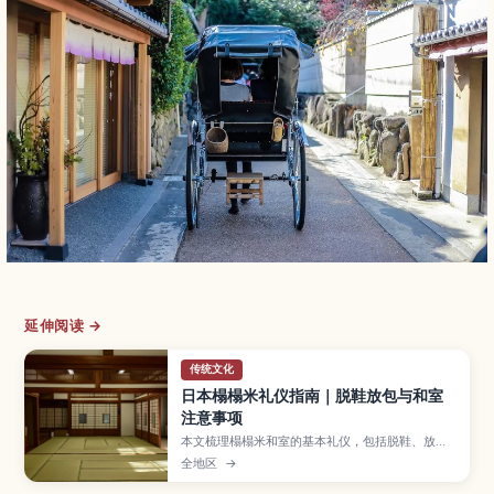
延伸阅读 →
传统文化
日本榻榻米礼仪指南｜脱鞋放包与和室
注意事项
本文梳理榻榻米和室的基本礼仪，包括脱鞋、放
包、拍照与防损细节，帮助新手从容应对。
全地区
→