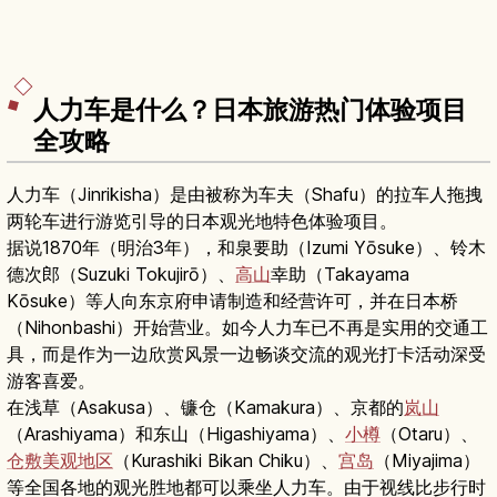
人力车是什么？日本旅游热门体验项目
全攻略
人力车（Jinrikisha）是由被称为车夫（Shafu）的拉车人拖拽
两轮车进行游览引导的日本观光地特色体验项目。
据说1870年（明治3年），和泉要助（Izumi Yōsuke）、铃木
德次郎（Suzuki Tokujirō）、
高山
幸助（Takayama
Kōsuke）等人向东京府申请制造和经营许可，并在日本桥
（Nihonbashi）开始营业。如今人力车已不再是实用的交通工
具，而是作为一边欣赏风景一边畅谈交流的观光打卡活动深受
游客喜爱。
在浅草（Asakusa）、镰仓（Kamakura）、京都的
岚山
（Arashiyama）和东山（Higashiyama）、
小樽
（Otaru）、
仓敷美观地区
（Kurashiki Bikan Chiku）、
宫岛
（Miyajima）
等全国各地的观光胜地都可以乘坐人力车。由于视线比步行时