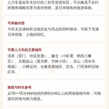
人力车是由车夫拉行的二轮车游览街区，可从略高于步行
的视角领略街景与老街情致，是日本独有的旅游体验。
可体验内容
与车夫交谈聆听当地历史与亮点的同时移动，可留下充满
日本情致、上镜的回忆。
可乘人力车的主要城市
浅草（雷门、仲见世通）、镰仓（小町通、鹤冈八幡
宫）、京都岚山（渡月桥、竹林小径）、东山（清水寺、
祇园）、小樽运河、仓敷美观地区、宫岛、门司港怀旧地
区等。
路线与时长参考
从10〜15分钟的短程到60分钟以上的周游路线均有，可根
据目的地与体力挑选。