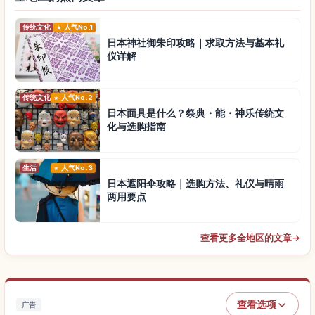
传统文化
人气No.1
日本神社御朱印攻略｜求取方法与基本礼
仪详解
传统文化
人气No.2
日本面具是什么？祭典・能・神乐传统文
化与选购指南
生活
人气No.3
日本遮阳伞攻略｜选购方法、礼仪与晴雨
两用要点
查看更多全地区的文章
→
查看选项
广告