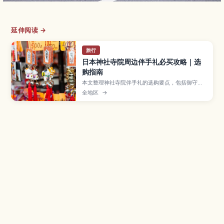
延伸阅读 →
旅行
日本神社寺院周边伴手礼必买攻略｜选
购指南
本文整理神社寺院伴手礼的选购要点，包括御守、
达摩等常见品项，以及店铺礼节与打包注意事项。
全地区
→