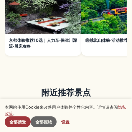
京都体验推荐10选｜人力车·保津川漂
嵯峨岚山体验·活动推荐1
流·川床攻略
附近推荐景点
查看该地区的推荐文章
本网站使用Cookie来改善用户体验并个性化内容。详情请参阅
隐私
附近景点
政策
。
全部接受
全部拒绝
设置
传统文化
传统文化