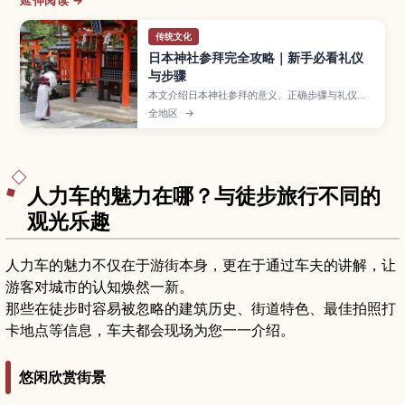
延伸阅读 →
传统文化
日本神社参拜完全攻略｜新手必看礼仪
与步骤
本文介绍日本神社参拜的意义、正确步骤与礼仪要
点，帮助访日游客避免失礼，更从容地体验神社文
全地区
→
化。
人力车的魅力在哪？与徒步旅行不同的
观光乐趣
人力车的魅力不仅在于游街本身，更在于通过车夫的讲解，让
游客对城市的认知焕然一新。
那些在徒步时容易被忽略的建筑历史、街道特色、最佳拍照打
卡地点等信息，车夫都会现场为您一一介绍。
悠闲欣赏街景