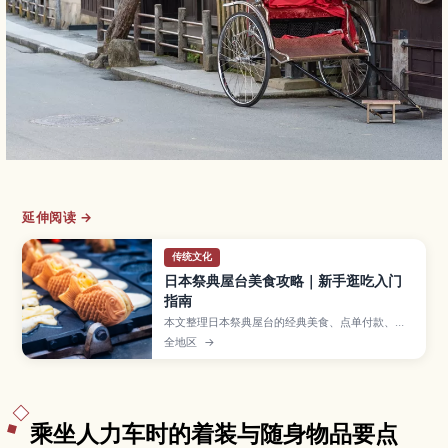
延伸阅读 →
传统文化
日本祭典屋台美食攻略｜新手逛吃入门
指南
本文整理日本祭典屋台的经典美食、点单付款、边
走边吃礼仪与垃圾处理要点，方便新手轻松逛吃。
全地区
→
乘坐人力车时的着装与随身物品要点