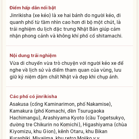
Điểm hấp dẫn nổi bật
Jinrikisha (xe kéo) là xe hai bánh do người kéo, đi
quanh phố từ tầm nhìn cao hơn đi bộ một chút, là
trải nghiệm du lịch đặc trưng Nhật Bản giúp cảm
nhận phong cảnh và không khí phố cổ shitamachi.
Nội dung trải nghiệm
Vừa di chuyển vừa trò chuyện với người kéo xe để
nghe về lịch sử và điểm tham quan của vùng, lưu
giữ kỷ niệm đậm chất Nhật và đẹp khi chụp ảnh.
Các phố có jinrikisha
Asakusa (cổng Kaminarimon, phố Nakamise),
Kamakura (phố Komachi, đền Tsurugaoka
Hachimangu), Arashiyama Kyoto (cầu Togetsukyo,
đường tre Chikurin no Komichi), Higashiyama (chùa
Kiyomizu, khu Gion), kênh Otaru, khu Bikan
Kurashiki, Miyajima, khu retro Mojiko v.v.