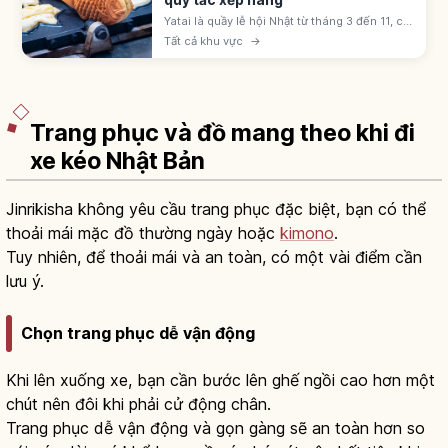
Yatai là quầy lễ hội Nhật từ tháng 3 đến 11, có
ringo-ame, yakisoba, takoyaki, kakigōri. Giá
Tất cả khu vực
→
300-500 yên; xếp hàng theo thứ tự và dịch
sang bên sau khi nhận.
Trang phục và đồ mang theo khi đi
xe kéo Nhật Bản
Jinrikisha không yêu cầu trang phục đặc biệt, bạn có thể
thoải mái mặc đồ thường ngày hoặc
kimono
.
Tuy nhiên, để thoải mái và an toàn, có một vài điểm cần
lưu ý.
Chọn trang phục dễ vận động
Khi lên xuống xe, bạn cần bước lên ghế ngồi cao hơn một
chút nên đôi khi phải cử động chân.
Trang phục dễ vận động và gọn gàng sẽ an toàn hơn so