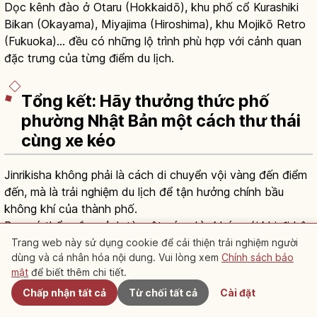
Dọc kênh đào ở Otaru (Hokkaidō), khu phố cổ Kurashiki
Bikan (Okayama), Miyajima (Hiroshima), khu Mojikō Retro
(Fukuoka)... đều có những lộ trình phù hợp với cảnh quan
đặc trưng của từng điểm du lịch.
Tổng kết: Hãy thưởng thức phố
phường Nhật Bản một cách thư thái
cùng xe kéo
Jinrikisha không phải là cách di chuyển vội vàng đến điểm
đến, mà là trải nghiệm du lịch để tận hưởng chính bầu
không khí của thành phố.
Bạn có thể ngắm cảnh từ một góc nhìn khác với khi đi bộ,
và qua những cuộc trò chuyện với shafu, bạn sẽ hiểu sâu
Trang web này sử dụng cookie để cải thiện trải nghiệm người
dùng và cá nhân hóa nội dung. Vui lòng xem
Chính sách bảo
Gần đây
hơn về vùng đất đó.
mật
để biết thêm chi tiết.
Khi sử dụng lần đầu, điều quan trọng là chuẩn bị trang
Chấp nhận tất cả
Từ chối tất cả
Cài đặt
phục, hành lý phù hợp và chú ý đến phép lịch sự khi chụp
ảnh và ngồi xe.