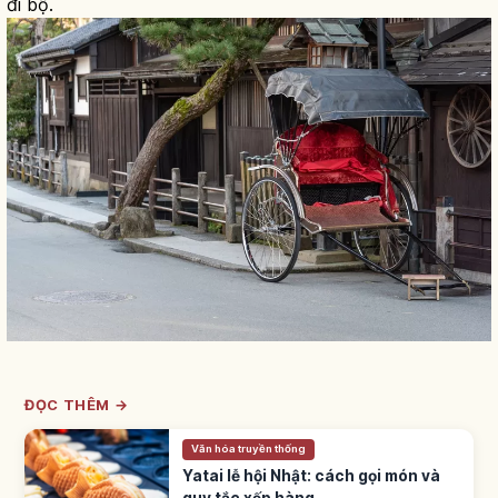
đi bộ.
ĐỌC THÊM →
Văn hóa truyền thống
Yatai lễ hội Nhật: cách gọi món và
quy tắc xếp hàng