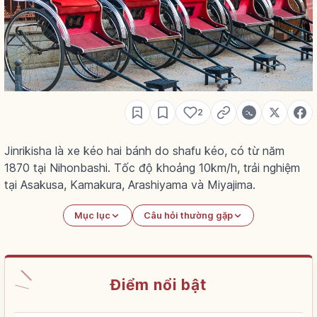
2
Jinrikisha là xe kéo hai bánh do shafu kéo, có từ năm
1870 tại Nihonbashi. Tốc độ khoảng 10km/h, trải nghiệm
tại Asakusa, Kamakura, Arashiyama và Miyajima.
Mục lục
Câu hỏi thường gặp
Điểm nổi bật