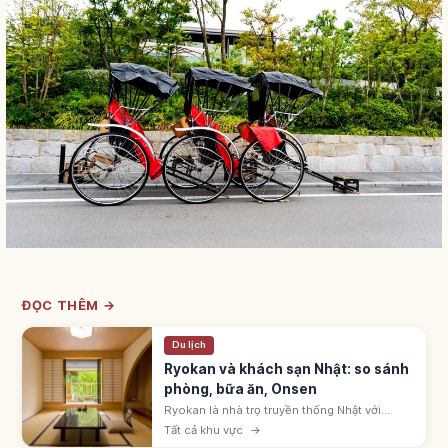
ĐỌC THÊM →
Du lịch
Ryokan và khách sạn Nhật: so sánh
phòng, bữa ăn, Onsen
Ryokan là nhà trọ truyền thống Nhật với
phòng tatami, futon, yukata, kaiseki và
Tất cả khu vực
→
onsen. Khách sạn business, city, resort tự