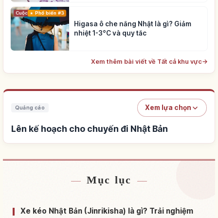
Cuộc sống
Phổ biến #3
Higasa ô che nắng Nhật là gì? Giảm
nhiệt 1-3°C và quy tắc
Xem thêm bài viết về Tất cả khu vực
→
Xem lựa chọn
Quảng cáo
Lên kế hoạch cho chuyến đi Nhật Bản
Mục lục
Tìm chỗ ở gần Nhật Bản
↗
Tìm trải nghiệm tại Nhật Bản
↗
Xe kéo Nhật Bản (Jinrikisha) là gì? Trải nghiệm