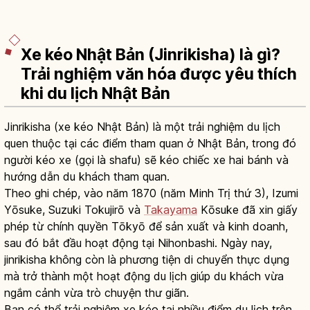
Xe kéo Nhật Bản (Jinrikisha) là gì?
Trải nghiệm văn hóa được yêu thích
khi du lịch Nhật Bản
Jinrikisha (xe kéo Nhật Bản) là một trải nghiệm du lịch
quen thuộc tại các điểm tham quan ở Nhật Bản, trong đó
người kéo xe (gọi là shafu) sẽ kéo chiếc xe hai bánh và
hướng dẫn du khách tham quan.
Theo ghi chép, vào năm 1870 (năm Minh Trị thứ 3), Izumi
Yōsuke, Suzuki Tokujirō và
Takayama
Kōsuke đã xin giấy
phép từ chính quyền Tōkyō để sản xuất và kinh doanh,
sau đó bắt đầu hoạt động tại Nihonbashi. Ngày nay,
jinrikisha không còn là phương tiện di chuyển thực dụng
mà trở thành một hoạt động du lịch giúp du khách vừa
ngắm cảnh vừa trò chuyện thư giãn.
Bạn có thể trải nghiệm xe kéo tại nhiều điểm du lịch trên