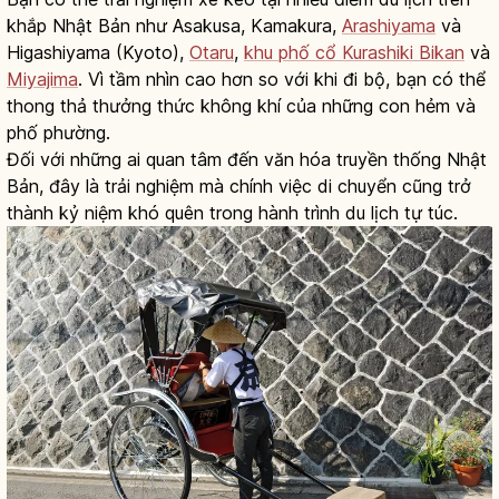
khắp Nhật Bản như Asakusa, Kamakura,
Arashiyama
và
Higashiyama (Kyoto),
Otaru
,
khu phố cổ Kurashiki Bikan
và
Miyajima
. Vì tầm nhìn cao hơn so với khi đi bộ, bạn có thể
thong thả thưởng thức không khí của những con hẻm và
phố phường.
Đối với những ai quan tâm đến văn hóa truyền thống Nhật
Bản, đây là trải nghiệm mà chính việc di chuyển cũng trở
thành kỷ niệm khó quên trong hành trình du lịch tự túc.