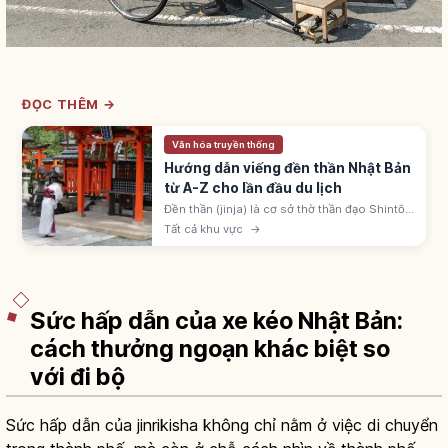
ĐỌC THÊM →
Văn hóa truyền thống
Hướng dẫn viếng đền thần Nhật Bản
từ A-Z cho lần đầu du lịch
Đền thần (jinja) là cơ sở thờ thần đạo Shintō
Nhật, khoảng 80.000 ngôi. Nhận biết qua
Tất cả khu vực
→
cổng torii; quy trình: torii, temizuya, ni-rei ni-
hakushu ichi-rei.
Sức hấp dẫn của xe kéo Nhật Bản:
cách thưởng ngoạn khác biệt so
với đi bộ
Sức hấp dẫn của jinrikisha không chỉ nằm ở việc di chuyển