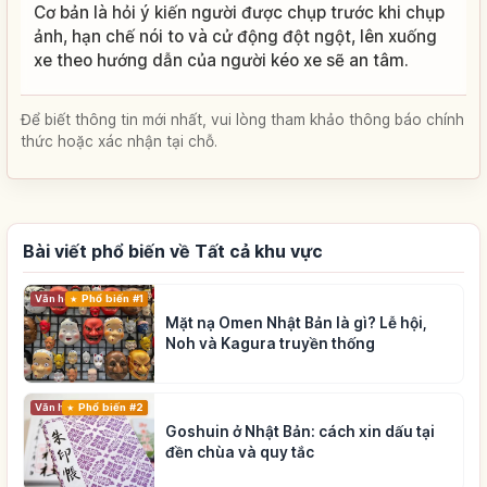
Cơ bản là hỏi ý kiến người được chụp trước khi chụp
ảnh, hạn chế nói to và cử động đột ngột, lên xuống
xe theo hướng dẫn của người kéo xe sẽ an tâm.
Để biết thông tin mới nhất, vui lòng tham khảo thông báo chính
thức hoặc xác nhận tại chỗ.
Bài viết phổ biến về Tất cả khu vực
Phổ biến #1
Văn hóa truyền thống
Mặt nạ Omen Nhật Bản là gì? Lễ hội,
Noh và Kagura truyền thống
Phổ biến #2
Văn hóa truyền thống
Goshuin ở Nhật Bản: cách xin dấu tại
đền chùa và quy tắc