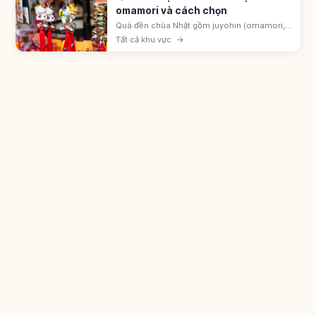
omamori và cách chọn
Quà đền chùa Nhật gồm juyohin (omamori,
goshuin, ofuda) gọi là được ban tặng, và đồ
Tất cả khu vực
→
engimono ở cửa hàng monzen-machi.
Omamori hatsuho-ryō 500-1.000 yên.