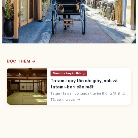
ĐỌC THÊM →
Văn hóa truyền thống
Tatami: quy tắc cởi giày, vali và
tatami-beri cần biết
Tatami là sàn cỏ igusa truyền thống Nhật từ
thời Muromachi. Cởi giày dép, không kéo
Tất cả khu vực
→
vali, tránh giẫm viền tatami-beri; mang tất
sạch vào phòng washitsu.