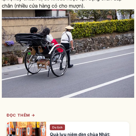
chân (nhiều cửa hàng có cho mượn).
ĐỌC THÊM →
Du lịch
Quà lưu niệm đền chùa Nhật: