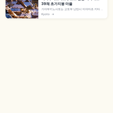
39채 초가지붕 마을
가야부키노사토는 교토부 난탄시 미야마초 키타 집
락에 자리한 초가지붕 마을로, 약 50채 중 39채가
Kyoto
→
초가지붕 민가입니다. 에도시대 중기 건물도 남은
'기타야마형 민가' 양식, 1993년 중요전통적건조물
군 보존지구, 9월 중순 메밀꽃, 겨울 라이트업 후유
토로를 함께 살펴봅니다.