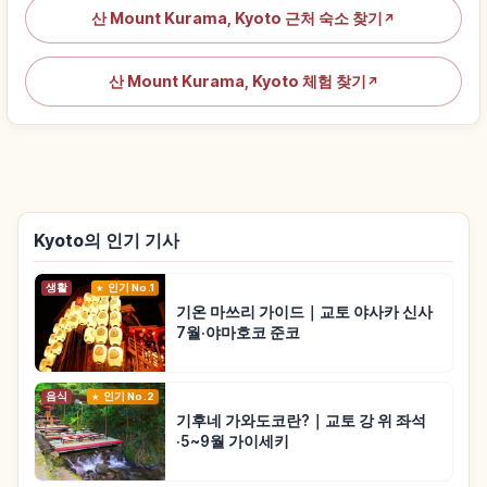
산 Mount Kurama, Kyoto 근처 숙소 찾기
↗
산 Mount Kurama, Kyoto 체험 찾기
↗
Kyoto의 인기 기사
생활
인기 No.1
기온 마쓰리 가이드｜교토 야사카 신사
7월·야마호코 준코
음식
인기 No.2
기후네 가와도코란?｜교토 강 위 좌석
·5~9월 가이세키