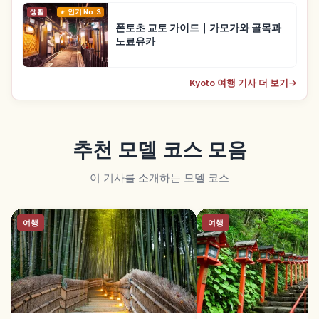
생활
인기 No.3
폰토초 교토 가이드｜가모가와 골목과
노료유카
Kyoto 여행 기사 더 보기
→
추천 모델 코스 모음
이 기사를 소개하는 모델 코스
여행
여행