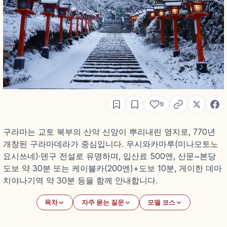
9
구라마는 교토 북부의 산악 신앙이 뿌리내린 영지로, 770년
개창된 구라마데라가 중심입니다. 우시와카마루(미나모토노
요시쓰네)·덴구 전설로 유명하며, 입산료 500엔, 산문~본당
도보 약 30분 또는 케이블카(200엔)+도보 10분, 게이한 데마
치야나기역 약 30분 등을 함께 안내합니다.
목차
자주 묻는 질문
모델 코스