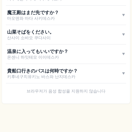
魔王殿はまだ先ですか？
▼
마오덴와 마다 사키데스카
山菜そばをください。
▼
산사이 소바오 쿠다사이
温泉に入ってもいいですか？
▼
온센니 하잇테모 이이데스카
貴船口行きのバスは何時ですか？
▼
키후네구치유키노 바스와 난지데스카
브라우저가 음성 합성을 지원하지 않습니다