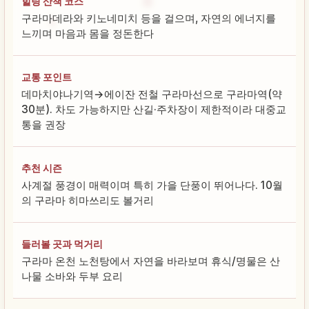
힐링 산책 코스
구라마데라와 키노네미치 등을 걸으며, 자연의 에너지를
느끼며 마음과 몸을 정돈한다
교통 포인트
데마치야나기역→에이잔 전철 구라마선으로 구라마역(약
30분). 차도 가능하지만 산길·주차장이 제한적이라 대중교
통을 권장
추천 시즌
사계절 풍경이 매력이며 특히 가을 단풍이 뛰어나다. 10월
의 구라마 히마쓰리도 볼거리
들러볼 곳과 먹거리
구라마 온천 노천탕에서 자연을 바라보며 휴식/명물은 산
나물 소바와 두부 요리