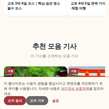
교토 3박 4일 코스｜핵심·숨은 명소
교토 4박 5일 완벽 가이
필수 코스
·체험 여행
추천 모음 기사
이 기사를 소개하는 모음 기사
여행
여행
이 웹사이트는 사용자 경험을 향상시키고 콘텐츠를 개인화하기 위
해 쿠키를 사용합니다. 자세한 내용은
개인정보 보호정책
을 참조하
근처 스팟
세요.
모두 동의
모두 거부
설정
교토 인연 맺기 신사 추천 10선｜사랑
교토 영험한 신사 추천 1