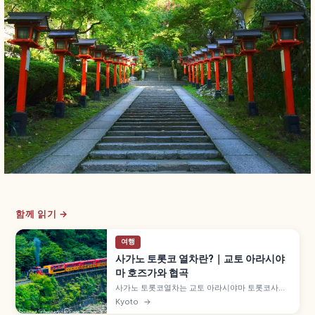
함께 읽기 →
여행
사가노 토롯코 열차란?｜교토 아라시야
마 호즈가와 협곡
사가노 토롯코열차는 교토 아라시야마 토롯코사가
역에서 토롯코가메오카역까지 약 7.3km를 잇는 관
Kyoto
→
광 열차로, 1991년 JR 산인 본선 구선을 활용해 개