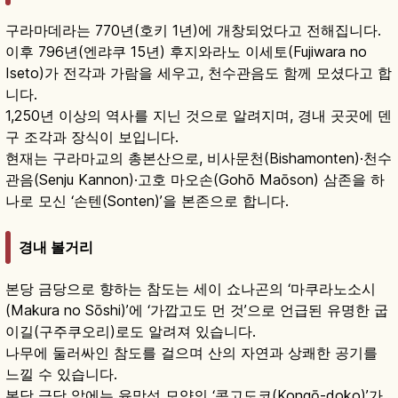
구라마데라는 770년(호키 1년)에 개창되었다고 전해집니다.
이후 796년(엔랴쿠 15년) 후지와라노 이세토(Fujiwara no
Iseto)가 전각과 가람을 세우고, 천수관음도 함께 모셨다고 합
니다.
1,250년 이상의 역사를 지닌 것으로 알려지며, 경내 곳곳에 덴
구 조각과 장식이 보입니다.
현재는 구라마교의 총본산으로, 비사문천(Bishamonten)·천수
관음(Senju Kannon)·고호 마오손(Gohō Maōson) 삼존을 하
나로 모신 ‘손텐(Sonten)’을 본존으로 합니다.
경내 볼거리
본당 금당으로 향하는 참도는 세이 쇼나곤의 ‘마쿠라노소시
(Makura no Sōshi)’에 ‘가깝고도 먼 것’으로 언급된 유명한 굽
이길(구주쿠오리)로도 알려져 있습니다.
나무에 둘러싸인 참도를 걸으며 산의 자연과 상쾌한 공기를
느낄 수 있습니다.
본당 금당 앞에는 육망성 모양의 ‘콩고도코(Kongō-doko)’가