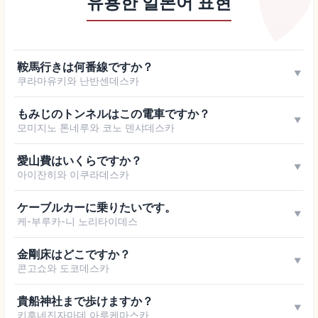
유용한 일본어 표현
鞍馬行きは何番線ですか？
▼
쿠라마유키와 난반센데스카
もみじのトンネルはこの電車ですか？
▼
모미지노 톤네루와 코노 덴샤데스카
愛山費はいくらですか？
▼
아이잔히와 이쿠라데스카
ケーブルカーに乗りたいです。
▼
케-부루카-니 노리타이데스
金剛床はどこですか？
▼
콘고쇼와 도코데스카
貴船神社まで歩けますか？
▼
키후네진자마데 아루케마스카