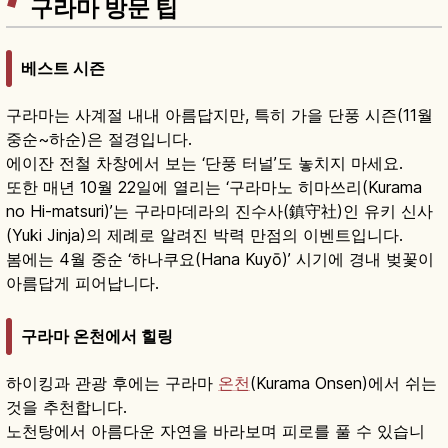
구라마 방문 팁
베스트 시즌
구라마는 사계절 내내 아름답지만, 특히 가을 단풍 시즌(11월
중순~하순)은 절경입니다.
에이잔 전철 차창에서 보는 ‘단풍 터널’도 놓치지 마세요.
또한 매년 10월 22일에 열리는 ‘구라마노 히마쓰리(Kurama
no Hi-matsuri)’는 구라마데라의 진수사(鎮守社)인 유키 신사
(Yuki Jinja)의 제례로 알려진 박력 만점의 이벤트입니다.
봄에는 4월 중순 ‘하나쿠요(Hana Kuyō)’ 시기에 경내 벚꽃이
아름답게 피어납니다.
구라마 온천에서 힐링
하이킹과 관광 후에는 구라마
온천
(Kurama Onsen)에서 쉬는
것을 추천합니다.
노천탕에서 아름다운 자연을 바라보며 피로를 풀 수 있습니