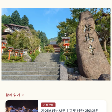
함께 읽기 →
전통 문화
가야부키노사토｜교토 난탄 미야마초