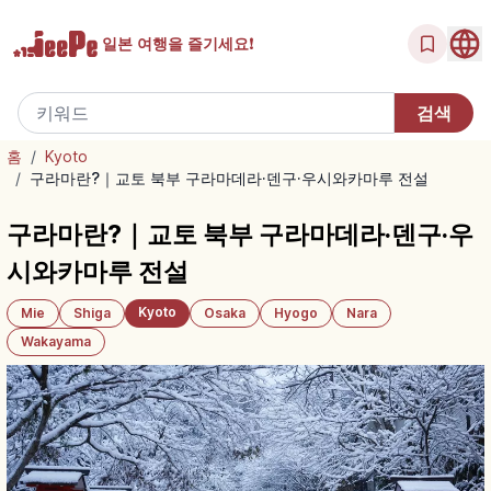
일본 여행을
즐기세요!
홈
/
Kyoto
/
구라마란?｜교토 북부 구라마데라·덴구·우시와카마루 전설
구라마란?｜교토 북부 구라마데라·덴구·우
시와카마루 전설
Kyoto
Mie
Shiga
Osaka
Hyogo
Nara
Wakayama