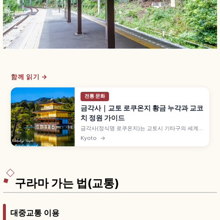
함께 읽기 →
전통 문화
금각사｜교토 로쿠온지 황금 누각과 교코
치 정원 가이드
금각사(정식명 로쿠온지)는 교토시 기타구의 세계
문화유산 사찰로, 금박 3층 누각 샤리덴이 상징입니
Kyoto
→
다. 교코치 연못에 비친 금각, 가을 단풍, 입장료와
9~17시 관람 정보를 소개합니다.
구라마 가는 법(교통)
대중교통 이용