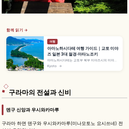
함께 읽기 →
여행
아마노하시다테 여행 가이드｜교토 미야
즈 일본 3대 절경·마타노조키
아마노하시다테는 교토부 북부 미야즈시의 미야기
마쓰시마·히로시마 미야지마와 함께 '일본 3대 절
Kyoto
→
경'으로 꼽히는 모래톱입니다. 길이 약 3.6km 모래
톱에 약 6,700그루 소나무가 우거진 특별명승, 뷰
랜드·가사마쓰공원의 거꾸로 보는 '마타노조키', 셋
슈 국보 그림 등을 함께 안내합니다.
구라마의 전설과 신비
덴구 신앙과 우시와카마루
구라마 하면 덴구와 우시와카마루(미나모토노 요시쓰네) 전