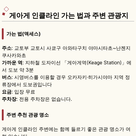
게아게 인클라인 가는 법과 주변 관광지
가는 법(액세스)
주소
: 교토부 교토시 사쿄구 아와타구치 야마시타초~난젠지
쿠사카와초
가까운 역
: 지하철 도자이선 「게아게역(Keage Station)」에
서 도보 약 3분
버스
: 시영버스를 이용할 경우 오카자키·히가시야마 지역 정
류장에서 도보권입니다
요금
: 입장 무료
주차장
: 전용 주차장은 없습니다.
주변 추천 관광 명소
게아게 인클라인 주변에는 함께 들르기 좋은 관광 명소가 여