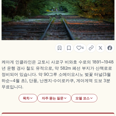
4
케아게 인클라인은 교토시 사쿄구 비와호 수로의 1891~1948
년 운행 경사 철도 유적으로, 약 582m 폐선 부지가 산책로로
정비되어 있습니다. 약 90그루 소메이요시노 벚꽃 터널(3월
하순~4월 초), 단풍, 난젠지·수이로카쿠, 게아게역 도보 3분
무료입니다.
목차
자주 묻는 질문
모델 코스