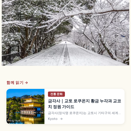
함께 읽기 →
전통 문화
금각사｜교토 로쿠온지 황금 누각과 교코
치 정원 가이드
금각사(정식명 로쿠온지)는 교토시 기타구의 세계
문화유산 사찰로, 금박 3층 누각 샤리덴이 상징입니
Kyoto
→
다. 교코치 연못에 비친 금각, 가을 단풍, 입장료와
9~17시 관람 정보를 소개합니다.