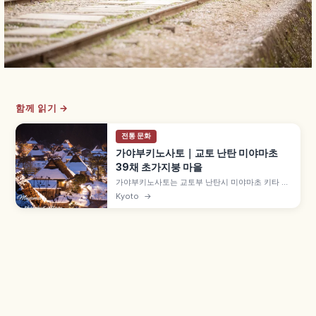
함께 읽기 →
전통 문화
가야부키노사토｜교토 난탄 미야마초
39채 초가지붕 마을
가야부키노사토는 교토부 난탄시 미야마초 키타 집
락에 자리한 초가지붕 마을로, 약 50채 중 39채가
Kyoto
→
초가지붕 민가입니다. 에도시대 중기 건물도 남은
'기타야마형 민가' 양식, 1993년 중요전통적건조물
군 보존지구, 9월 중순 메밀꽃, 겨울 라이트업 후유
토로를 함께 살펴봅니다.