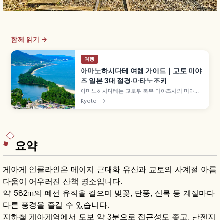
함께 읽기 →
여행
아마노하시다테 여행 가이드｜교토 미야
즈 일본 3대 절경·마타노조키
아마노하시다테는 교토부 북부 미야즈시의 미야기
마쓰시마·히로시마 미야지마와 함께 '일본 3대 절
Kyoto
→
경'으로 꼽히는 모래톱입니다. 길이 약 3.6km 모래
톱에 약 6,700그루 소나무가 우거진 특별명승, 뷰
랜드·가사마쓰공원의 거꾸로 보는 '마타노조키', 셋
슈 국보 그림 등을 함께 안내합니다.
요약
게아게 인클라인은 메이지 근대화 유산과 교토의 사계절 아름
다움이 어우러진 산책 명소입니다.
약 582m의 폐선 유적을 걸으며 벚꽃, 단풍, 신록 등 계절마다
다른 풍경을 즐길 수 있습니다.
지하철 게아게역에서 도보 약 3분으로 접근성도 좋고, 난젠지