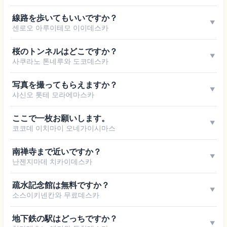
線路を歩いてもいいですか？
▼
센로오 아루이테모 이이데스카
桜のトンネルはどこですか？
▼
사쿠라노 톤네루와 도코데스카
写真を撮ってもらえますか？
▼
샤신오 톳테 모라에마스카
ここで一枚お願いします。
▼
코코데 이치마이 오네가이시마스
南禅寺まで近いですか？
▼
난젠지마데 치카이데스카
疏水記念館は無料ですか？
▼
소스이키넨칸와 무료데스카
地下鉄の駅はどっちですか？
▼