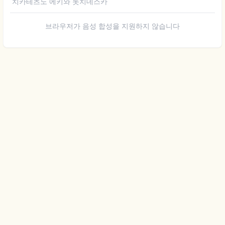
치카테츠노 에키와 돗치데스카
브라우저가 음성 합성을 지원하지 않습니다