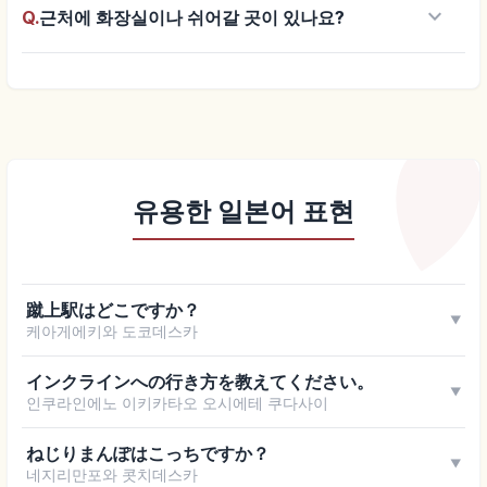
keyboard_arrow_down
Q.
근처에 화장실이나 쉬어갈 곳이 있나요?
유용한 일본어 표현
蹴上駅はどこですか？
▼
케아게에키와 도코데스카
インクラインへの行き方を教えてください。
▼
인쿠라인에노 이키카타오 오시에테 쿠다사이
ねじりまんぽはこっちですか？
▼
네지리만포와 콧치데스카