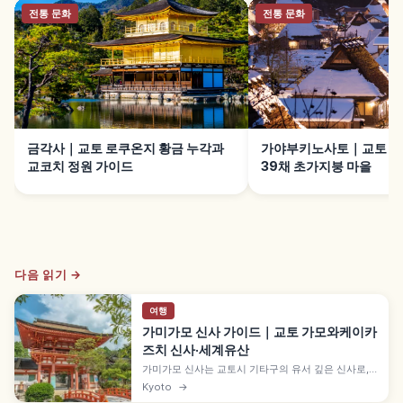
전통 문화
전통 문화
금각사｜교토 로쿠온지 황금 누각과
가야부키노사토｜교토 난
교코치 정원 가이드
39채 초가지붕 마을
다음 읽기 →
여행
가미가모 신사 가이드｜교토 가모와케이카
즈치 신사·세계유산
가미가모 신사는 교토시 기타구의 유서 깊은 신사로,
정식 명칭은 '가모와케이카즈치 신사'입니다. 덴무 천
Kyoto
→
황 6년(677년) 사전 조영, 1994년 '고도 교토의 문화