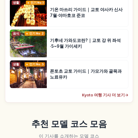
생활
인기 No.1
기온 마쓰리 가이드｜교토 야사카 신사
7월·야마호코 준코
음식
인기 No.2
기후네 가와도코란?｜교토 강 위 좌석
·5~9월 가이세키
생활
인기 No.3
폰토초 교토 가이드｜가모가와 골목과
노료유카
Kyoto 여행 기사 더 보기
→
추천 모델 코스 모음
이 기사를 소개하는 모델 코스