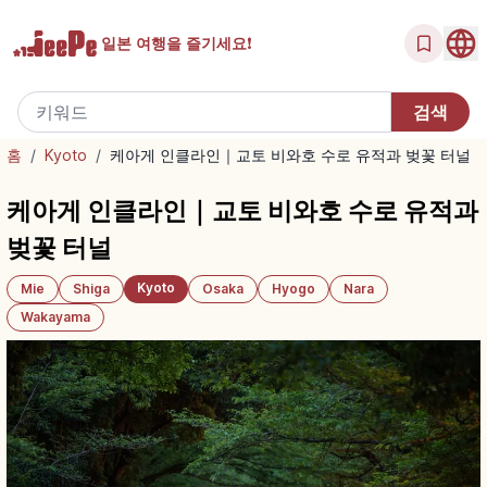
일본 여행을
즐기세요!
홈
/
Kyoto
/
케아게 인클라인｜교토 비와호 수로 유적과 벚꽃 터널
케아게 인클라인｜교토 비와호 수로 유적과
벚꽃 터널
Kyoto
Mie
Shiga
Osaka
Hyogo
Nara
Wakayama