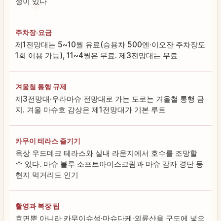
성이 있다
주차장·요금
제1전망대는 5~10월 유료(승용차 500엔·이오잔 주차장도
1회 이용 가능), 11~4월은 무료. 제3전망대는 무료
겨울철 통행 규제
제3전망대·우라마슈 전망대로 가는 도로는 겨울철 통행 금
지. 겨울 마슈호 감상은 제1전망대가 기본 루트
카무이 테라스 즐기기
옥상 우드데크 테라스와 실내 라운지에서 호수를 조망할
수 있다. 마슈 블루 소프트아이스크림과 마슈 감자 경단 등
현지 먹거리도 인기
촬영과 복장 팁
호면뿐 아니라 카무이슈섬·마슈다케·외륜산을 구도에 넣으