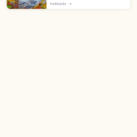
대표 온천지로, 화산 활동이 활발한 지옥계곡을 원
Hokkaido
→
천으로 합니다. 유황천·염화물천·산성천·철천 등 다
양한 수질에 '온천 백화점' 별칭, 직경 450m 지고
쿠다니 산책로, 노보리베츠 그랜드 호텔·다이이치
다키모토칸 등을 함께 안내합니다.