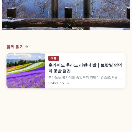
함께 읽기 →
여행
홋카이도 후라노 라벤더 밭｜보랏빛 언덕
과 꽃밭 절경
후라노는 홋카이도 중앙부의 라벤더 명소로, 6월 하
순~8월 상순 절정(7월 중순~하순 가장 진함) 등을
Hokkaido
→
함께 안내합니다. 팜 도미타 '이로도리노하타케'에
는 라벤더 외 7가지 색 꽃이 도카치다케 연봉을 배경
으로 띠처럼 펼쳐집니다. 입장 무료, 삿포로 차로 약
2시간 30분 등을 함께 안내합니다.