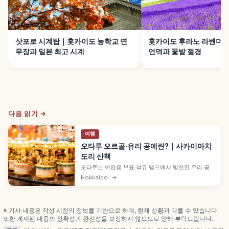
삿포로 시계탑｜홋카이도 농학교 연
홋카이도 후라노 라벤더 
무장과 일본 최고 시계
언덕과 꽃밭 절경
다음 읽기 →
여행
오타루 오르골·유리 공예란?｜사카이마치
도리 산책
오타루는 어업용 부표·석유 램프에서 발전한 유리 공
예와 일본 최대급 오타루 오르골당이 어우러진 도시입
Hokkaido
→
니다. 1915년 건축의 본관, 약 3,200종·38,000점 오
르골, 메르헨 교차로 높이 5.5m·1.5t 증기시계 9~18
시 가이드입니다.
※ 기사 내용은 작성 시점의 정보를 기반으로 하며, 현재 상황과 다를 수 있습니다.
또한 게재된 내용의 정확성과 완전성을 보장하지 않으므로 양해 부탁드립니다.