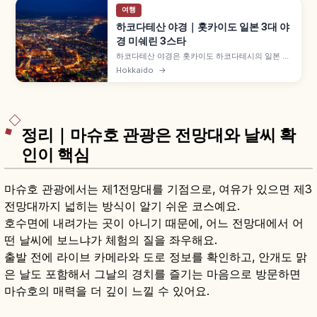
여행
하코다테산 야경｜홋카이도 일본 3대 야
경 미쉐린 3스타
하코다테산 야경은 홋카이도 하코다테시의 일본 3
대 야경 중 하나로, 미쉐린 그린 가이드 재팬 3스타
Hokkaido
→
를 받았습니다. 하코다테만과 쓰가루 해협이 펼쳐지
는 지형, '100만 달러 야경', 일몰 직후 매직 아워와
로프웨이 팁을 담았습니다.
정리｜마슈호 관광은 전망대와 날씨 확
인이 핵심
마슈호 관광에서는 제1전망대를 기점으로, 여유가 있으면 제3
전망대까지 넓히는 방식이 알기 쉬운 코스예요.
호수면에 내려가는 곳이 아니기 때문에, 어느 전망대에서 어
떤 날씨에 보느냐가 체험의 질을 좌우해요.
출발 전에 라이브 카메라와 도로 정보를 확인하고, 안개도 맑
은 날도 포함해서 그날의 경치를 즐기는 마음으로 방문하면
마슈호의 매력을 더 깊이 느낄 수 있어요.