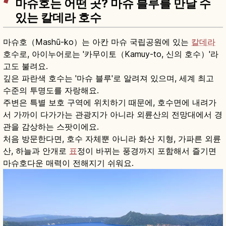
마슈호는 어떤 곳? 마슈 블루를 만날 수
있는 칼데라 호수
마슈호（Mashū-ko）는 아칸 마슈 국립공원에 있는
칼데라
호수로, 아이누어로는 '카무이토（Kamuy-to, 신의 호수）'라
고도 불려요.
깊은 파란색 호수는 '마슈 블루'로 알려져 있으며, 세계 최고
수준의 투명도를 자랑해요.
주변은 특별 보호 구역에 위치하기 때문에, 호수면에 내려가
서 가까이 다가가는 관광지가 아니라 외륜산의 전망대에서 경
관을 감상하는 스팟이에요.
처음 방문한다면, 호수 자체뿐 아니라 화산 지형, 가파른 외륜
산, 하늘과 안개로
표
정이 바뀌는 풍경까지 포함해서 즐기면
마슈호다운 매력이 전해지기 쉬워요.