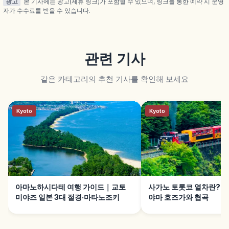
광고
본 기사에는 광고(제휴 링크)가 포함될 수 있으며, 링크를 통한 예약 시 운영
자가 수수료를 받을 수 있습니다.
관련 기사
같은 카테고리의 추천 기사를 확인해 보세요
Kyoto
Kyoto
아마노하시다테 여행 가이드｜교토
사가노 토롯코 열차란?｜
미야즈 일본 3대 절경·마타노조키
야마 호즈가와 협곡