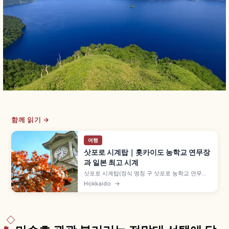
함께 읽기 →
여행
삿포로 시계탑｜홋카이도 농학교 연무장
과 일본 최고 시계
삿포로 시계탑(정식 명칭 구 삿포로 농학교 연무장)
은 홋카이도 삿포로의 역사 건축물로, 1878년(메이
Hokkaido
→
지 11년) 삿포로 농학교(현 홋카이도대) 연무장으로
건립되고 1881년 시계탑이 증설되었습니다. 클라크
박사 제안, 미국 하워드 사 진자식 탑시계, 1970년
중요문화재 지정 사실도 함께 안내합니다.