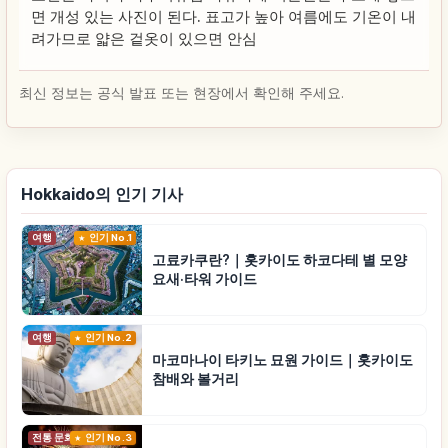
면 개성 있는 사진이 된다. 표고가 높아 여름에도 기온이 내
려가므로 얇은 겉옷이 있으면 안심
최신 정보는 공식 발표 또는 현장에서 확인해 주세요.
Hokkaido의 인기 기사
여행
인기 No.1
고료카쿠란?｜홋카이도 하코다테 별 모양
요새·타워 가이드
여행
인기 No.2
마코마나이 타키노 묘원 가이드｜홋카이도
참배와 볼거리
전통 문화
인기 No.3