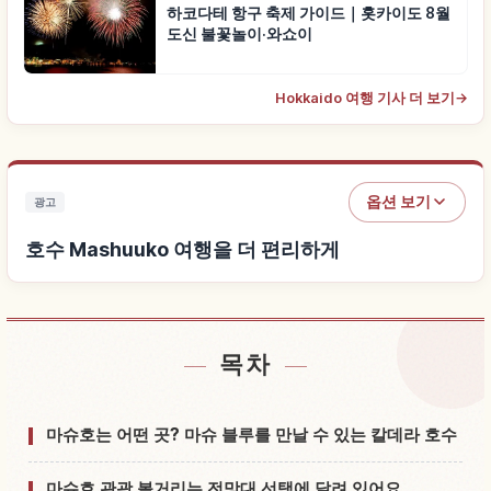
하코다테 항구 축제 가이드｜홋카이도 8월
도신 불꽃놀이·와쇼이
Hokkaido 여행 기사 더 보기
→
옵션 보기
광고
호수 Mashuuko 여행을 더 편리하게
목차
호수 Mashuuko 근처 숙소 찾기
↗
호수 Mashuuko 체험 찾기
↗
마슈호는 어떤 곳? 마슈 블루를 만날 수 있는 칼데라 호수
마슈호 관광 볼거리는 전망대 선택에 달려 있어요