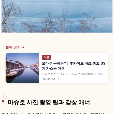
함께 읽기 →
여행
오타루 운하란?｜홋카이도 석조 창고·63
기 가스등 야경
오타루 운하는 홋카이도 오타루시의 1923년 완성
된 총길이 약 1,140m 운하로, 해면을 매립해 만든
Hokkaido
→
곡선이 특징입니다. 메이지~다이쇼 시대 석조 창고
군이 늘어서고 해 질 무렵 63기 가스등이 점등되어
레트로한 풍경 연출, 1986년 산책로 정비, 크루즈
운항 등 교통 정보도 함께 안내합니다.
마슈호 사진 촬영 팁과 감상 매너