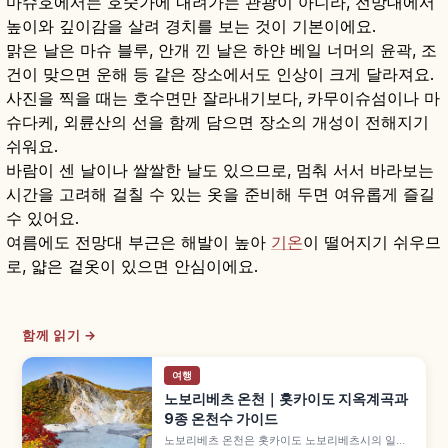
마슈호에서는 호숫가에 내려가는 관광이 아니라, 전망대에서
높이와 깊이감을 살려 경치를 보는 것이 기본이에요.
맑은 날은 마슈 블루, 안개 낀 날은 하얀 베일 너머의 윤곽, 조
건이 맞으면 운해 등 같은 장소에서도 인상이 크게 달라져요.
사진을 찍을 때는 호수면만 잘라내기보다, 카무이슈섬이나 마
슈다케, 외륜산의 선을 함께 담으면 장소의 개성이 전해지기
쉬워요.
바람이 센 날이나 쌀쌀한 날도 있으므로, 멈춰 서서 바라보는
시간을 고려해 걸칠 수 있는 옷을 준비해 두면 여유롭게 즐길
수 있어요.
여름에도 전망대 부근은 해발이 높아
기온
이 떨어지기 쉬우므
로, 얇은 겉옷이 있으면 안심이에요.
함께 읽기 →
여행
노보리베츠 온천｜홋카이도 지옥계곡과
9종 온천수 가이드
노보리베츠 온천은 홋카이도 노보리베츠시의 일본