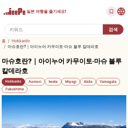
일본 여행을
즐기세요!
홈
/
Hokkaido
/
마슈호란?｜아이누어 카무이토·마슈 블루 칼데라호
마슈호란?｜아이누어 카무이토·마슈 블루
칼데라호
Hokkaido
Aomori
Iwate
Miyagi
Akita
Yamagata
Fukushima