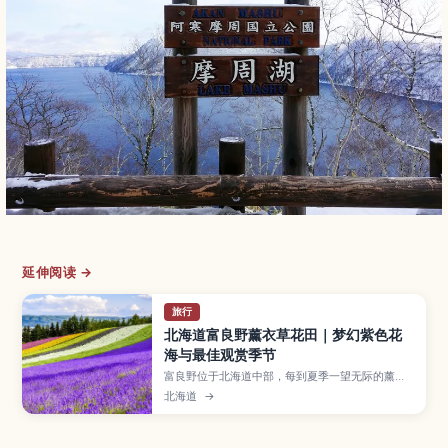
延伸阅读 →
旅行
北海道富良野薰衣草花田｜梦幻紫色花
海与最佳观赏季节
富良野位于北海道中部，每到夏季一望无际的薰衣
草花田会染成梦幻的紫色海洋。本文介绍花期时
北海道
→
间、最佳观景地点、与罂粟、向日葵等花卉交织而
成的彩色花田，以及从札幌等地前往的交通方式和
适合一日游、摄影爱好者的行程建议。