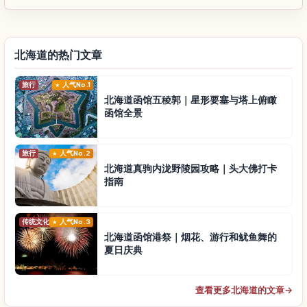
北海道的热门文章
旅行
人气No.1
北海道函馆五稜郭｜星形要塞与塔上俯瞰
函馆全景
旅行
人气No.2
北海道真驹内泷野陵园攻略｜头大佛打卡
指南
传统文化
人气No.3
北海道函馆港祭｜烟花、游行和鱿鱼舞的
夏日庆典
查看更多北海道的文章
→