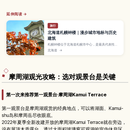
延伸阅读 →
旅行
北海道札幌钟楼｜漫步城市地标与历史
建筑
札幌钟楼位于北海道札幌市中心，是最具代表性的
历史建筑之一。文章介绍钟楼作为札幌农学校演武
北海道
→
场的由来、木结构建筑的看点、展览内容、开放时
间与门票，以及从札幌站步行前往的路线和可顺道
游览的周边景点。
摩周湖观光攻略：选对观景台是关键
第一次来推荐第一观景台·摩周湖Kamui Terrace
第一观景台是摩周湖观赏的经典地点，可以将湖面、Kamui-
shu岛和摩周岳尽收眼底。
2022年夏季全新改建开放的摩周湖Kamui Terrace就在旁边，
设有屋顶木质露台、透过大面积玻璃窗可观湖的室内休息区、