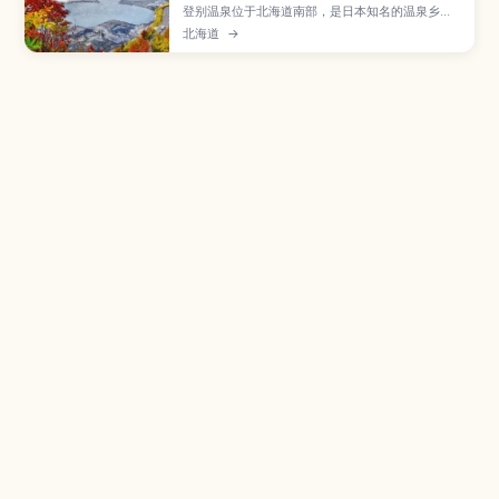
登别温泉位于北海道南部，是日本知名的温泉乡之
一，温泉水来自被称为“地狱谷”的火山地形。文章
北海道
→
介绍多达9种不同泉质及其功效、温泉街住宿与日归
泡汤方式、地狱谷散步与温泉蛋体验、熊牧场和水
族馆等周边景点，以及从札幌和新千岁机场前往的
交通选择。