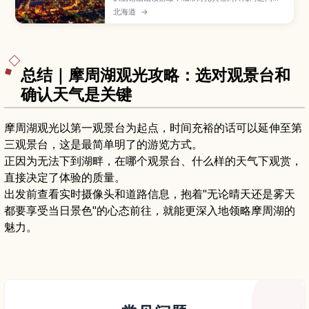
构成日本三大夜景之一的经典画面。本文介绍如何
北海道
→
搭乘缆车、巴士或自驾前往山顶展望台，日落与“魔
幻时刻”的最佳观赏时间、不同季节夜景的差异、拍
照小技巧，以及元町区、红砖仓库等周边景点的游
览建议。
总结｜摩周湖观光攻略：选对观景台和
确认天气是关键
摩周湖观光以第一观景台为起点，时间充裕的话可以延伸至第
三观景台，这是最简单明了的游览方式。
正因为无法下到湖畔，在哪个观景台、什么样的天气下观赏，
直接决定了体验的质量。
出发前查看实时摄像头和道路信息，抱着"无论晴天还是雾天
都要享受当日景色"的心态前往，就能更深入地领略摩周湖的
魅力。