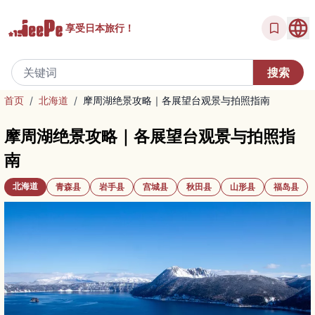
享受
日本旅行！
首页
/
北海道
/
摩周湖绝景攻略｜各展望台观景与拍照指南
摩周湖绝景攻略｜各展望台观景与拍照指
南
北海道
青森县
岩手县
宫城县
秋田县
山形县
福岛县