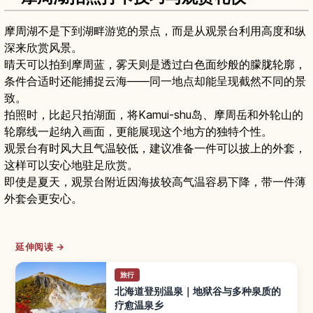
摩周湖不是下到湖畔游览的景点，而是从观景台利用高度和纵
深来欣赏风景。
晴天可以拍到摩周蓝，雾天则是透过白色面纱般的朦胧轮廓，
条件合适时还能捕捉云海——同一地点却能呈现截然不同的景
致。
拍照时，比起只拍湖面，将Kamui-shu岛、摩周岳和外轮山的
轮廓线一起纳入画面，更能展现这个地方的独特个性。
观景台有时风大且气温较低，建议准备一件可以披上的外套，
这样可以安心地驻足欣赏。
即使是夏天，观景台附近因海拔较高气温容易下降，带一件薄
外套会更安心。
延伸阅读 →
旅行
北海道登别温泉｜地狱谷与多种泉质的
疗愈温泉乡