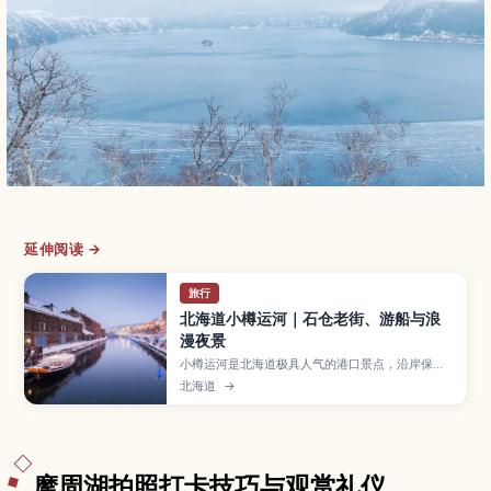
延伸阅读 →
旅行
北海道小樽运河｜石仓老街、游船与浪
漫夜景
小樽运河是北海道极具人气的港口景点，沿岸保留
着石造仓库和复古煤气灯，白天适合散步拍照，夜
北海道
→
晚灯光倒映在水面格外浪漫。文章介绍运河的历
史、必看的景色、游船体验、周边玻璃工艺与寿司
美食，以及从札幌搭电车前往的小贴士。
摩周湖拍照打卡技巧与观赏礼仪