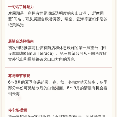
一句话了解魅力
摩周湖是一座拥有世界顶级透明度的火山口湖，以"摩周
蓝"闻名，可从展望台欣赏雾景、晴空、云海等变幻多姿的
绝美风光
展望台选择指南
初次到访推荐前往设有商店和休息设施的第一展望台（附
设摩周湖Kamui Terrace）。第三展望台可从不同角度欣
赏外轮山和屈斜路破火山口方向的景色
雾与季节景观
6〜8月的夏季容易起雾。春、秋、冬相对晴天较多，冬季
部分年份可见结冰后的白色湖面。6〜9月的清晨有机会看
到云海
停车场·费用
第一展望台5〜10月收费（小型车500日元，同时可使用