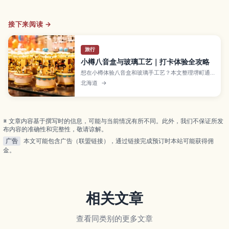
接下来阅读 →
旅行
小樽八音盒与玻璃工艺｜打卡体验全攻略
想在小樽体验八音盒和玻璃手工艺？本文整理堺町通
周边看点、手作体验预约建议、伴手礼挑选技巧，教
北海道
→
你高效打卡小樽音乐盒堂和玻璃工坊，感受光与音交
织的浪漫街区。
※ 文章内容基于撰写时的信息，可能与当前情况有所不同。此外，我们不保证所发
布内容的准确性和完整性，敬请谅解。
广告
本文可能包含广告（联盟链接），通过链接完成预订时本站可能获得佣
金。
相关文章
查看同类别的更多文章