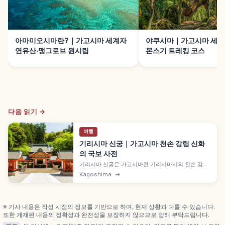
아마미오시마란?｜가고시마 세계자
야쿠시마｜가고시마 세계
연유산·맹그로브 원시림
몬스기 트레킹 코스
다음 읽기 →
여행
기리시마 신궁｜가고시마 천손 강림 신화
의 국보 사전
기리시마 신궁은 가고시마현 기리시마시의 천손 강림
신화 성지로, 니니기노미코토를 모십니다. 1715년 사
Kagoshima
→
쓰마 번주 시마즈 요시타카 재건의 본전·폐전·참배전
이 2022년 2월 가고시마현 첫 국보 지정, '서쪽의 닛
코' 가이드입니다.
※ 기사 내용은 작성 시점의 정보를 기반으로 하며, 현재 상황과 다를 수 있습니다.
또한 게재된 내용의 정확성과 완전성을 보장하지 않으므로 양해 부탁드립니다.