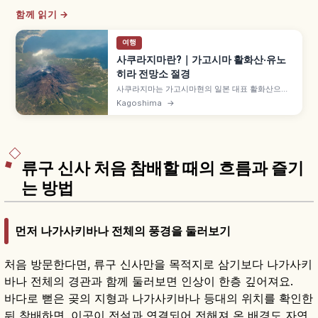
함께 읽기 →
여행
사쿠라지마란?｜가고시마 활화산·유노
히라 전망소 절경
사쿠라지마는 가고시마현의 일본 대표 활화산으로,
원래 섬이었으나 1914년(다이쇼 3년) 대분화로 오
Kagoshima
→
스미 반도와 육지로 연결되었습니다. 가고시마 시내
에서 페리로 약 15분 250엔, 해발 373m 유노히라
전망소 분화구·킨코만 조망, 아리무라 용암 전망소
등을 함께 안내합니다.
류구 신사 처음 참배할 때의 흐름과 즐기
는 방법
먼저 나가사키바나 전체의 풍경을 둘러보기
처음 방문한다면, 류구 신사만을 목적지로 삼기보다 나가사키
바나 전체의 경관과 함께 둘러보면 인상이 한층 깊어져요.
바다로 뻗은 곶의 지형과 나가사키바나 등대의 위치를 확인한
뒤 참배하면, 이곳이 전설과 연결되어 전해져 온 배경도 자연