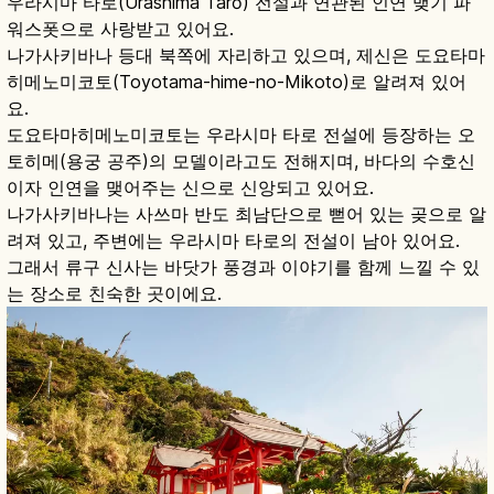
우라시마 타로(Urashima Tarō) 전설과 연관된 인연 맺기 파
워스폿으로 사랑받고 있어요.
나가사키바나 등대 북쪽에 자리하고 있으며, 제신은 도요타마
히메노미코토(Toyotama-hime-no-Mikoto)로 알려져 있어
요.
도요타마히메노미코토는 우라시마 타로 전설에 등장하는 오
토히메(용궁 공주)의 모델이라고도 전해지며, 바다의 수호신
이자 인연을 맺어주는 신으로 신앙되고 있어요.
나가사키바나는 사쓰마 반도 최남단으로 뻗어 있는 곶으로 알
려져 있고, 주변에는 우라시마 타로의 전설이 남아 있어요.
그래서 류구 신사는 바닷가 풍경과 이야기를 함께 느낄 수 있
는 장소로 친숙한 곳이에요.