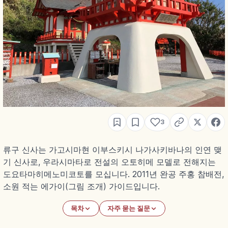
3
류구 신사는 가고시마현 이부스키시 나가사키바나의 인연 맺
기 신사로, 우라시마타로 전설의 오토히메 모델로 전해지는
도요타마히메노미코토를 모십니다. 2011년 완공 주홍 참배전,
소원 적는 에가이(그림 조개) 가이드입니다.
목차
자주 묻는 질문