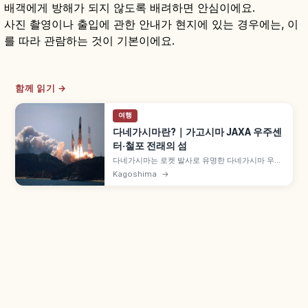
배객에게 방해가 되지 않도록 배려하면 안심이에요.
사진 촬영이나 출입에 관한 안내가 현지에 있는 경우에는, 이
를 따라 관람하는 것이 기본이에요.
함께 읽기 →
여행
다네가시마란?｜가고시마 JAXA 우주센
터·철포 전래의 섬
다네가시마는 로켓 발사로 유명한 다네가시마 우주
센터와 맑은 바다, 한적한 해변이 매력인 섬입니다.
Kagoshima
→
우주센터 관람 포인트, 해변·절경 스팟, 섬 내 이동
팁, 추천 소요 시간과 항공·고속선 교통 정보를 한 번
에 함께 살펴봅니다.