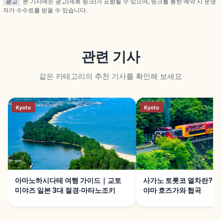
광고
본 기사에는 광고(제휴 링크)가 포함될 수 있으며, 링크를 통한 예약 시 운영
자가 수수료를 받을 수 있습니다.
관련 기사
같은 카테고리의 추천 기사를 확인해 보세요
Kyoto
Kyoto
아마노하시다테 여행 가이드｜교토
사가노 토롯코 열차란?｜
미야즈 일본 3대 절경·마타노조키
야마 호즈가와 협곡