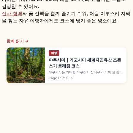
감상할 수 있어요.
신사 참배
와 곶 산책을 함께 즐기기 쉬워, 처음 이부스키 지역
을 찾는 자유 여행자에게도 코스에 넣기 좋은 명소예요.
함께 읽기 →
여행
야쿠시마｜가고시마 세계자연유산 조몬
스기 트레킹 코스
야쿠시마는 거대한 야쿠스기 삼나무와 이끼 낀 숲,
맑은 계곡이 매력인 세계자연유산 섬입니다. 조몬스
Kagoshima
→
기·시라타니운스이쿄 등 핵심 포인트, 코스별 소요
시간, 비가 잦은 날씨 대비 준비물, 최적의 계절과 이
동 방법도 함께 살펴봅니다.