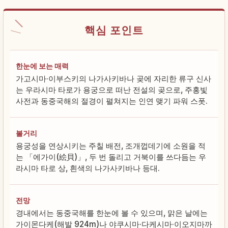
핵심 포인트
한눈에 보는 매력
가고시마·이부스키의 나가사키바나 곶에 자리한 류구 신사
는 우라시마 타로가 용궁으로 떠난 전설의 곶으로, 주홍빛
사전과 동중국해의 절경이 펼쳐지는 인연 맺기 파워 스폿.
볼거리
용궁성을 연상시키는 주칠 배전, 조개껍데기에 소원을 적
는 「에가이(絵貝)」, 두 번 돌리고 거북이를 쓰다듬는 우
라시마 타로 상, 흰색의 나가사키바나 등대.
전망
경내에서는 동중국해를 한눈에 볼 수 있으며, 맑은 날에는
가이몬다케(해발 924m)나 야쿠시마·다케시마·이오지마까