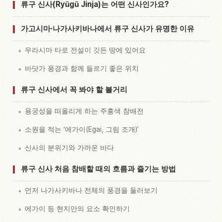
신사 Ryuuguu Jinja, Kako Shima 체험 찾기
↗
류구 신사(Ryūgū Jinja)는 어떤 신사인가요?
가고시마·나가사키바나에서 류구 신사가 유명한 이유
우라시마 타로 전설이 깃든 땅에 있어요
바닷가 풍경과 함께 들르기 좋은 위치
류구 신사에서 꼭 봐야 할 볼거리
용궁성을 떠올리게 하는 주홍색 참배전
소원을 적는 ‘에가이(Egai, 그림 조개)’
신사의 분위기와 가까운 바다
류구 신사 처음 참배할 때의 흐름과 즐기는 방법
먼저 나가사키바나 전체의 풍경을 둘러보기
에가이 등 현지만의 요소 확인하기