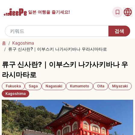
일본 여행을
즐기세요!
홈
/
Kagoshima
/
류구 신사란?｜이부스키 나가사키바나 우라시마타로
류구 신사란?｜이부스키 나가사키바나 우
라시마타로
Fukuoka
Saga
Nagasaki
Kumamoto
Oita
Miyazaki
Kagoshima