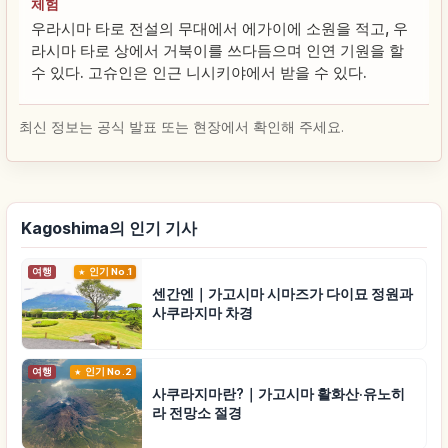
체험
우라시마 타로 전설의 무대에서 에가이에 소원을 적고, 우
라시마 타로 상에서 거북이를 쓰다듬으며 인연 기원을 할
수 있다. 고슈인은 인근 니시키야에서 받을 수 있다.
최신 정보는 공식 발표 또는 현장에서 확인해 주세요.
Kagoshima의 인기 기사
여행
인기 No.1
센간엔｜가고시마 시마즈가 다이묘 정원과
사쿠라지마 차경
여행
인기 No.2
사쿠라지마란?｜가고시마 활화산·유노히
라 전망소 절경