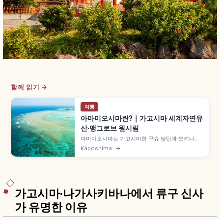
함께 읽기 →
여행
아마미오시마란?｜가고시마 세계자연유
산·맹그로브 원시림
아마미오시마는 가고시마현 규슈 남단과 오키나와
본섬 중간에 위치한 일본 외딴섬 중 세 번째로 큰 섬
Kagoshima
→
으로, '아마미오시마·도쿠노시마·오키나와 북부·이
리오모테지마' 세계자연유산입니다. 일본 두 번째
규모 약 71ha 맹그로브 원시림, 카약 체험·가케로마
지마 페리 등을 함께 안내합니다.
가고시마·나가사키바나에서 류구 신사
가 유명한 이유