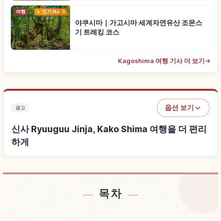
여행
인기 No.3
야쿠시마｜가고시마 세계자연유산 조몬스
기 트레킹 코스
Kagoshima 여행 기사 더 보기
→
옵션 보기
광고
신사 Ryuuguu Jinja, Kako Shima 여행을 더 편리
하게
목차
신사 Ryuuguu Jinja, Kako Shima 근처 숙소 찾기
↗