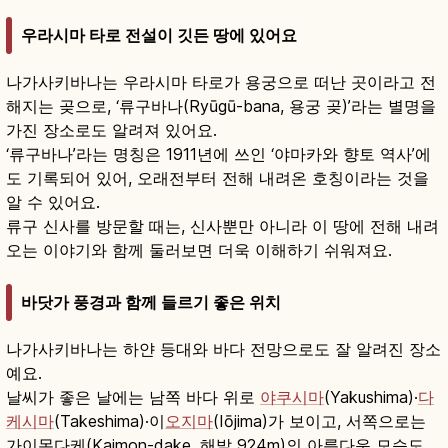
우라시마 타로 전설이 깃든 땅에 있어요
나가사키바나는 우라시마 타로가 용궁으로 떠난 곳이라고 전
해지는 곶으로, ‘류구바나(Ryūgū-bana, 용궁 곶)’라는 별명을
가진 장소로도 알려져 있어요.
‘류구바나’라는 명칭은 1911년에 쓰인 ‘야마카와 향토 역사’에
도 기록되어 있어, 오래전부터 전해 내려온 호칭이라는 것을
알 수 있어요.
류구 신사를 방문할 때는, 신사뿐만 아니라 이 땅에 전해 내려
오는 이야기와 함께 둘러보면 더욱 이해하기 쉬워져요.
바닷가 풍경과 함께 들르기 좋은 위치
나가사키바나는 하얀 등대와 바다 전망으로도 잘 알려진 장소
예요.
날씨가 좋은 날에는 남쪽 바다 위로
야쿠시마
(Yakushima)·
다
케시마
(Takeshima)·이
오지마
(Iōjima)가 보이고, 서쪽으로는
가이몬다케(Kaimon-dake, 해발 924m)의 아름다운 모습도