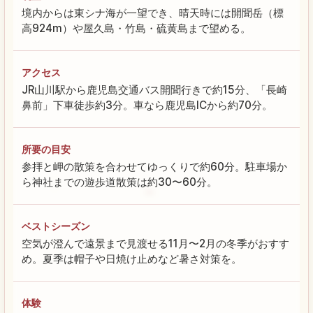
境内からは東シナ海が一望でき、晴天時には開聞岳（標
高924m）や屋久島・竹島・硫黄島まで望める。
アクセス
JR山川駅から鹿児島交通バス開聞行きで約15分、「長崎
鼻前」下車徒歩約3分。車なら鹿児島ICから約70分。
所要の目安
参拝と岬の散策を合わせてゆっくりで約60分。駐車場か
ら神社までの遊歩道散策は約30〜60分。
ベストシーズン
空気が澄んで遠景まで見渡せる11月〜2月の冬季がおすす
め。夏季は帽子や日焼け止めなど暑さ対策を。
体験