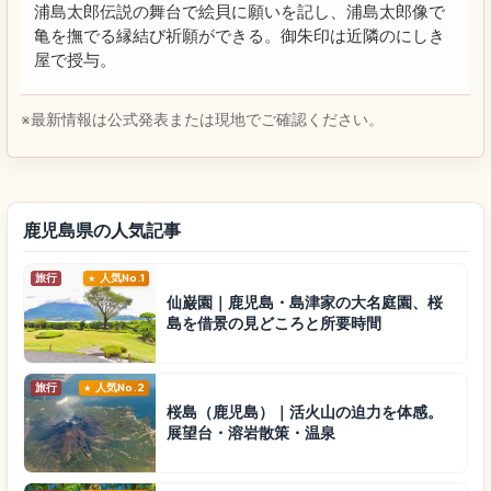
浦島太郎伝説の舞台で絵貝に願いを記し、浦島太郎像で
亀を撫でる縁結び祈願ができる。御朱印は近隣のにしき
屋で授与。
※最新情報は公式発表または現地でご確認ください。
鹿児島県の人気記事
旅行
人気No.1
仙巌園｜鹿児島・島津家の大名庭園、桜
島を借景の見どころと所要時間
旅行
人気No.2
桜島（鹿児島）｜活火山の迫力を体感。
展望台・溶岩散策・温泉