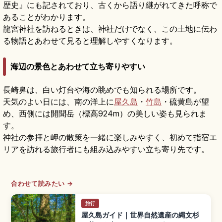
歴史』にも記されており、古くから語り継がれてきた呼称で
あることがわかります。
龍宮神社を訪ねるときは、神社だけでなく、この土地に伝わ
る物語とあわせて見ると理解しやすくなります。
海辺の景色とあわせて立ち寄りやすい
長崎鼻は、白い灯台や海の眺めでも知られる場所です。
天気のよい日には、南の洋上に
屋久島
・
竹島
・硫黄島が望
め、西側には開聞岳（標高924m）の美しい姿も見られま
す。
神社の参拝と岬の散策を一緒に楽しみやすく、初めて指宿エ
リアを訪れる旅行者にも組み込みやすい立ち寄り先です。
合わせて読みたい →
旅行
屋久島ガイド｜世界自然遺産の縄文杉