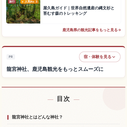
旅行
人気No.3
屋久島ガイド｜世界自然遺産の縄文杉と
苔むす森のトレッキング
鹿児島県の観光記事をもっと見る
→
宿・体験を見る
PR
龍宮神社、鹿児島観光をもっとスムーズに
目次
龍宮神社、鹿児島付近の宿を探す
↗
龍宮神社、鹿児島の体験を探す
↗
龍宮神社とはどんな神社？