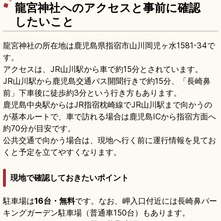
龍宮神社へのアクセスと事前に確認
したいこと
龍宮神社の所在地は鹿児島県指宿市山川岡児ヶ水1581-34で
す。
アクセスは、JR山川駅から車で約15分とされています。
JR山川駅から鹿児島交通バス開聞行きで約15分、「長崎鼻
前」下車後に徒歩約3分という行き方もあります。
鹿児島中央駅からはJR指宿枕崎線でJR山川駅まで向かうの
が基本ルートで、車で訪れる場合は鹿児島ICから指宿方面へ
約70分が目安です。
公共交通で向かう場合は、現地へ行く前に運行情報を見てお
くと予定を立てやすくなります。
現地で確認しておきたいポイント
駐車場は
16台・無料
です。なお、岬入口付近には長崎鼻パー
キングガーデン駐車場（普通車150台）もあります。