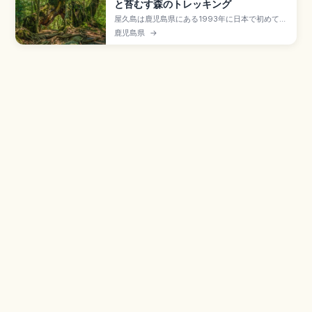
と苔むす森のトレッキング
屋久島は鹿児島県にある1993年に日本で初めて世
界自然遺産に登録された秘境で、九州最高峰の宮
鹿児島県
→
之浦岳(1,936m)を擁し島の約90%が森林の島。
縄文杉(樹齢2,000〜7,200年・幹周約16.4m・往
復約10時間)、白谷雲水峡(『もののけ姫』モデ
ル・協力金500円)、千尋の滝(落差約60m)などが
見どころです。