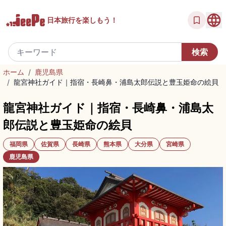
日本旅行を
楽しもう！
ホーム
/
鹿児島県
/
龍宮神社ガイド｜指宿・長崎鼻・浦島太郎伝説と豊玉姫命の絵貝
龍宮神社ガイド｜指宿・長崎鼻・浦島太
郎伝説と豊玉姫命の絵貝
福岡県
佐賀県
長崎県
熊本県
大分県
宮崎県
鹿児島県