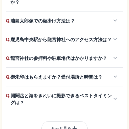
か？
keyboard_arrow_down
Q.
浦島太郎像での願掛け方法は？
keyboard_arrow_down
Q.
鹿児島中央駅から龍宮神社へのアクセス方法は？
keyboard_arrow_down
Q.
龍宮神社の参拝料や駐車場代はかかりますか？
keyboard_arrow_down
Q.
御朱印はもらえますか？受付場所と時間は？
Q.
開聞岳と海をきれいに撮影できるベストタイミン
keyboard_arrow_down
グは？
add
もっと見る