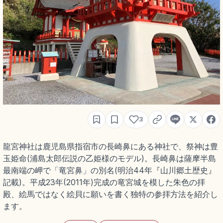
3
龍宮神社は鹿児島県指宿市の長崎鼻にある神社で、祭神は豊
玉姫命(浦島太郎伝説の乙姫様のモデル)。長崎鼻は薩摩半島
最南端の岬で「竜宮鼻」の別名(明治44年『山川郷土歴史』
記載)。平成23年(2011年)完成の竜宮城を模した朱色の拝
殿、絵馬ではなく絵貝に願いを書く独特の参拝方法を紹介し
ます。