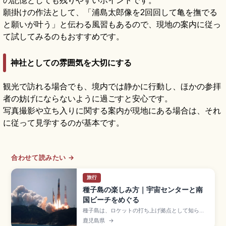
願掛けの作法として、「浦島太郎像を2回回して亀を撫でる
と願いが叶う」と伝わる風習もあるので、現地の案内に従っ
て試してみるのもおすすめです。
神社としての雰囲気を大切にする
観光で訪れる場合でも、境内では静かに行動し、ほかの参拝
者の妨げにならないように過ごすと安心です。
写真撮影や立ち入りに関する案内が現地にある場合は、それ
に従って見学するのが基本です。
合わせて読みたい →
旅行
種子島の楽しみ方｜宇宙センターと南
国ビーチをめぐる
種子島は、ロケットの打ち上げ拠点として知られ
る種子島宇宙センターと、透明度の高い海・ビー
鹿児島県
→
チが魅力の島。宇宙センターの見学ポイント、海