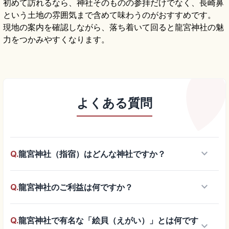
初めて訪れるなら、神社そのものの参拝だけでなく、長崎鼻
という土地の雰囲気まで含めて味わうのがおすすめです。
現地の案内を確認しながら、落ち着いて回ると龍宮神社の魅
力をつかみやすくなります。
よくある質問
keyboard_arrow_down
Q.
龍宮神社（指宿）はどんな神社ですか？
keyboard_arrow_down
Q.
龍宮神社のご利益は何ですか？
Q.
龍宮神社で有名な「絵貝（えがい）」とは何です
keyboard_arrow_down