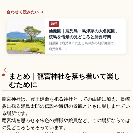
合わせて読みたい →
旅行
仙巌園｜鹿児島・島津家の大名庭園、
桜島を借景の見どころと所要時間
仙巌園は鹿児島市にある島津家の別邸庭園で、錦
江湾と桜島を借景にした絶景が魅力。庭園散策の
鹿児島県
→
見どころ、御殿や周辺施設の楽しみ方、所要時間
の目安、混雑を避けるコツ、アクセス（市内から
の行き方）をまとめました。
まとめ｜龍宮神社を落ち着いて楽し
むために
龍宮神社は、豊玉姫命を祀る神社としての由緒に加え、長崎
鼻に残る浦島太郎の伝説や海辺の景観とともに親しまれてい
る場所です。
竜宮城を思わせる朱色の拝殿や絵貝など、この場所ならでは
の見どころもそろっています。