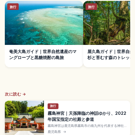
旅行
旅行
奄美大島ガイド｜世界自然遺産のマ
屋久島ガイド｜世界自然
ングローブと黒糖焼酎の島旅
杉と苔むす森のトレッキ
次に読む →
旅行
霧島神宮｜天孫降臨の神話ゆかり、2022
年国宝指定の社殿と参道
霧島神宮は鹿児島県霧島市の南九州を代表する神社
で、天孫降臨の神話ゆかりの聖地。主祭神はニニギ
鹿児島県
→
ノミコト。創建は6世紀と伝わり、現社殿は正徳5年