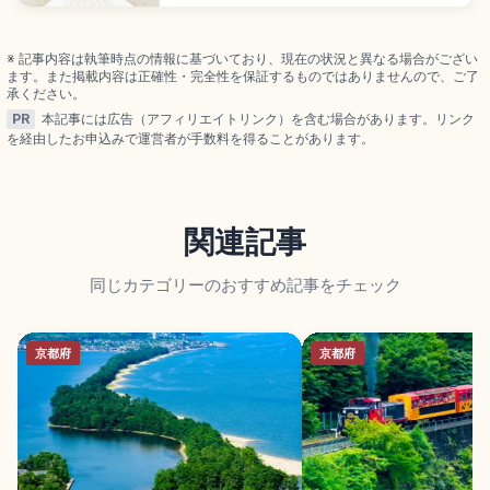
(1715年)に島津吉貴が再建、2022年2月鹿児島県初
の国宝指定。「西の日光」と呼ばれる極彩色の本
殿、約80段の表参道、高さ約22.4mの大鳥居を紹介
※ 記事内容は執筆時点の情報に基づいており、現在の状況と異なる場合がござい
します。
ます。また掲載内容は正確性・完全性を保証するものではありませんので、ご了
承ください。
PR
本記事には広告（アフィリエイトリンク）を含む場合があります。リンク
を経由したお申込みで運営者が手数料を得ることがあります。
関連記事
同じカテゴリーのおすすめ記事をチェック
京都府
京都府