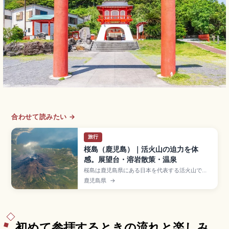
合わせて読みたい →
旅行
桜島（鹿児島）｜活火山の迫力を体
感。展望台・溶岩散策・温泉
桜島は鹿児島県にある日本を代表する活火山で、
1914年大噴火で大隅半島と陸続きになった現役の
鹿児島県
→
火山。鹿児島市街からフェリー約15分(片道大人
250円)でアクセスできます。標高373mの湯之平
展望所、有村溶岩展望所(遊歩道約1km)、日本最大
級の桜島溶岩なぎさ公園足湯(約100m・無料)、黒
神埋没鳥居をまとめました。
初めて参拝するときの流れと楽しみ