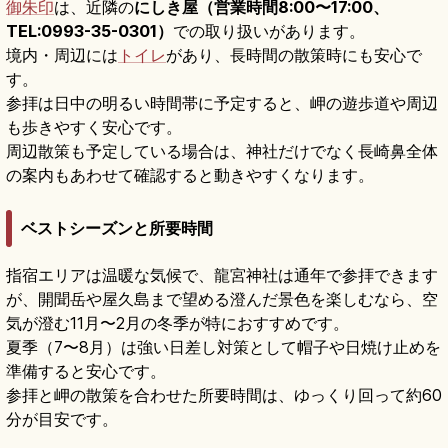
御朱印
は、近隣の
にしき屋（営業時間8:00〜17:00、
TEL:0993-35-0301）
での取り扱いがあります。
境内・周辺には
トイレ
があり、長時間の散策時にも安心で
す。
参拝は日中の明るい時間帯に予定すると、岬の遊歩道や周辺
も歩きやすく安心です。
周辺散策も予定している場合は、神社だけでなく長崎鼻全体
の案内もあわせて確認すると動きやすくなります。
ベストシーズンと所要時間
指宿エリアは温暖な気候で、龍宮神社は通年で参拝できます
が、開聞岳や屋久島まで望める澄んだ景色を楽しむなら、空
気が澄む11月〜2月の冬季が特におすすめです。
夏季（7〜8月）は強い日差し対策として帽子や日焼け止めを
準備すると安心です。
参拝と岬の散策を合わせた所要時間は、ゆっくり回って約60
分が目安です。