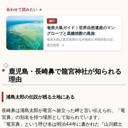
合わせて読みたい →
旅行
奄美大島ガイド｜世界自然遺産のマン
グローブと黒糖焼酎の島旅
奄美大島は鹿児島県の九州南端と沖縄本島のほぼ
中間に位置する日本の離島で3番目に大きい島で、
鹿児島県
→
「奄美大島・徳之島・沖縄島北部及び西表島」と
して世界自然遺産に登録されたエリア。住用町の
日本2位規模のマングローブ原生林(約71ha)、加計
呂麻島、土盛海岸、鶏飯、黒糖焼酎、東京から直
行便で約2時間〜2時間半のアクセスです。
鹿児島・長崎鼻で龍宮神社が知られる
理由
浦島太郎の伝説が残る土地にある
長崎鼻は浦島太郎が竜宮へ旅立った岬と言い伝えられ、「竜
宮鼻」の別名を持つ場所として知られています。
「竜宮鼻」という呼び名は明治44年に書かれた『山川郷土