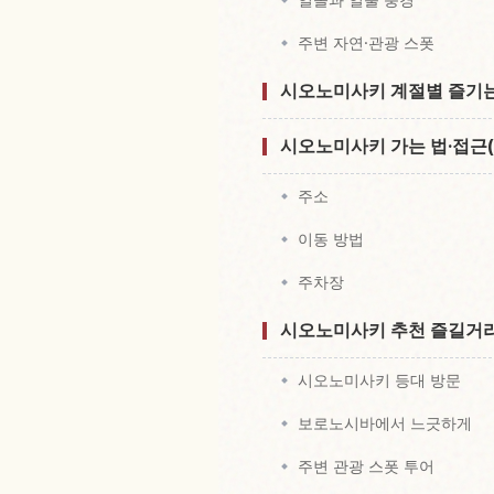
주변 자연·관광 스폿
시오노미사키 계절별 즐기는
시오노미사키 가는 법·접근(
주소
이동 방법
주차장
시오노미사키 추천 즐길거
시오노미사키 등대 방문
보로노시바에서 느긋하게
주변 관광 스폿 투어