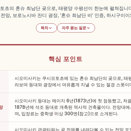
의 혼슈 최남단 곶으로, 태평양 수평선이 한눈에 펼쳐집니다. 1
도 전망, 보로노시바 잔디 광장, '혼슈 최남단 비' 인증, 하시구
목차
자주 묻는 질문
핵심 포인트
시오미사키는 쿠시모토초에 있는 혼슈 최남단의 곶으로, 태
라보며 등대와 광장에서 여유롭게 지낼 수 있는 절경 스폿이
시오미사키 등대는 메이지 6년(1873년)에 첫 점등했고, 
망
1878년에 석조 등대로 개축된 역사적 건축물이다. 전망대에서
며, 입장료는 중학생 이상 300엔(참고)으로 소개된다.
시오미사키 관광타워는 곶 전체를 내려다볼 수 있는 전망 포