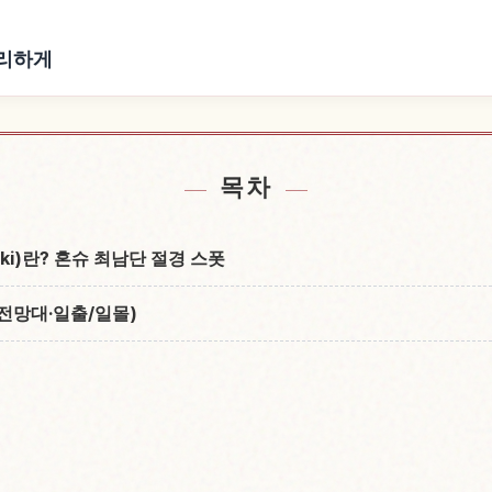
 편리하게
i 근처 숙소 찾기
Shionomis
↗
목차
ki)란? 혼슈 최남단 절경 스폿
전망대·일출/일몰)
대