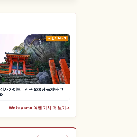
인기 No.3
신사 가이드｜신구 538단 돌계단·고
와
Wakayama 여행 기사 더 보기
→