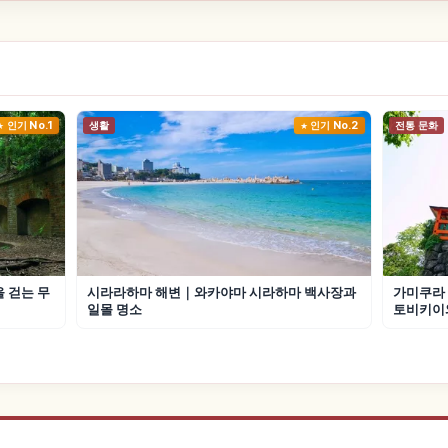
인기 No.1
생활
인기 No.2
전통 문화
 걷는 무
시라라하마 해변｜와카야마 시라하마 백사장과
가미쿠라 
일몰 명소
토비키이