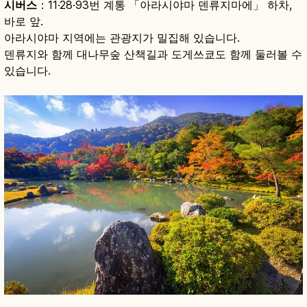
시버스
：11·28·93번 계통 「아라시야마 덴류지마에」 하차,
바로 앞.
아라시야마 지역에는 관광지가 밀집해 있습니다.
덴류지와 함께 대나무숲 산책길과 도게쓰쿄도 함께 둘러볼 수
있습니다.