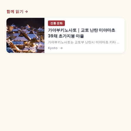
함께 읽기 →
전통 문화
가야부키노사토｜교토 난탄 미야마초
39채 초가지붕 마을
가야부키노사토는 교토부 난탄시 미야마초 키타 집
락에 자리한 초가지붕 마을로, 약 50채 중 39채가
Kyoto
→
초가지붕 민가입니다. 에도시대 중기 건물도 남은
'기타야마형 민가' 양식, 1993년 중요전통적건조물
군 보존지구, 9월 중순 메밀꽃, 겨울 라이트업 후유
토로를 함께 살펴봅니다.