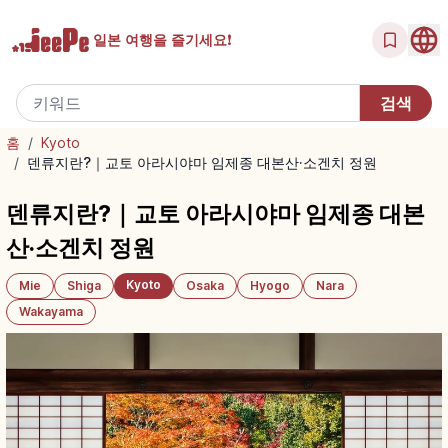
일본 여행을
즐기세요!
홈
/
Kyoto
/
덴류지란?｜교토 아라시야마 임제종 대본산·소겐치 정원
덴류지란?｜교토 아라시야마 임제종 대본
산·소겐치 정원
Kyoto
Mie
Shiga
Osaka
Hyogo
Nara
Wakayama