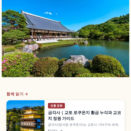
함께 읽기 →
전통 문화
금각사｜교토 로쿠온지 황금 누각과 교코
치 정원 가이드
금각사(정식명 로쿠온지)는 교토시 기타구의 세계
문화유산 사찰로, 금박 3층 누각 샤리덴이 상징입니
Kyoto
→