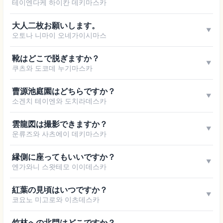
테이엔다케 하이칸 데키마스카
大人二枚お願いします。
▼
오토나 니마이 오네가이시마스
靴はどこで脱ぎますか？
▼
쿠츠와 도코데 누기마스카
曹源池庭園はどちらですか？
▼
소겐치 테이엔와 도치라데스카
雲龍図は撮影できますか？
▼
운류즈와 사츠에이 데키마스카
縁側に座ってもいいですか？
▼
엔가와니 스왓테모 이이데스카
紅葉の見頃はいつですか？
▼
코요노 미고로와 이츠데스카
竹林への北門はどこですか？