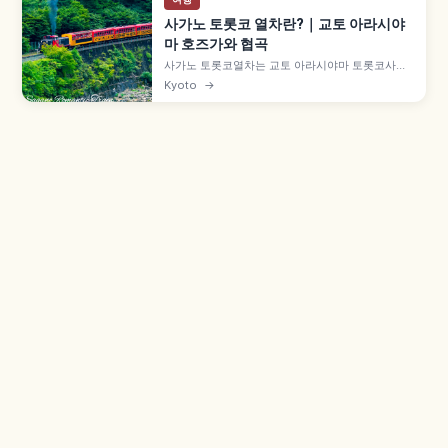
사가노 토롯코 열차란?｜교토 아라시야
마 호즈가와 협곡
사가노 토롯코열차는 교토 아라시야마 토롯코사가
역에서 토롯코가메오카역까지 약 7.3km를 잇는 관
Kyoto
→
광 열차로, 1991년 JR 산인 본선 구선을 활용해 개
업했습니다. 호즈가와 계곡 절경, 5호차 '더 리치호'
오픈 차량, 성인 880엔, 12월 30일~2월 말 운휴 등
을 함께 안내합니다.