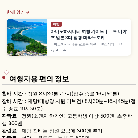
함께 읽기 →
여행
아마노하시다테 여행 가이드｜교토 미야
즈 일본 3대 절경·마타노조키
아마노하시다테는 교토부 북부 미야즈시의 미야기
마쓰시마·히로시마 미야지마와 함께 '일본 3대 절
Kyoto
→
경'으로 꼽히는 모래톱입니다. 길이 약 3.6km 모래
톱에 약 6,700그루 소나무가 우거진 특별명승, 뷰
랜드·가사마쓰공원의 거꾸로 보는 '마타노조키', 셋
슈 국보 그림 등을 함께 안내합니다.
여행자용 편의 정보
참배 시간
：정원 8시30분~17시(접수 종료 16시50분).
참배 시간
：제당(대방장·서원·다보전) 8시30분~16시45분(접
수 종료 16시30분).
관람료
：정원(소겐치·햐카엔) 고등학생 이상 500엔, 초중학
생 300엔.
관람료
：제당 참배는 정원 요금에 300엔 추가.
관람료
：법당 「운룡도」는 별도 500엔.