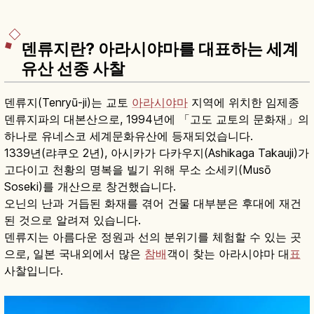
덴류지란? 아라시야마를 대표하는 세계
유산 선종 사찰
덴류지(Tenryū-ji)는 교토
아라시야마
지역에 위치한 임제종
덴류지파의 대본산으로, 1994년에 「고도 교토의 문화재」의
하나로 유네스코 세계문화유산에 등재되었습니다.
1339년(랴쿠오 2년), 아시카가 다카우지(Ashikaga Takauji)가
고다이고 천황의 명복을 빌기 위해 무소 소세키(Musō
Soseki)를 개산으로 창건했습니다.
오닌의 난과 거듭된 화재를 겪어 건물 대부분은 후대에 재건
된 것으로 알려져 있습니다.
덴류지는 아름다운 정원과 선의 분위기를 체험할 수 있는 곳
으로, 일본 국내외에서 많은
참배
객이 찾는 아라시야마 대
표
사찰입니다.