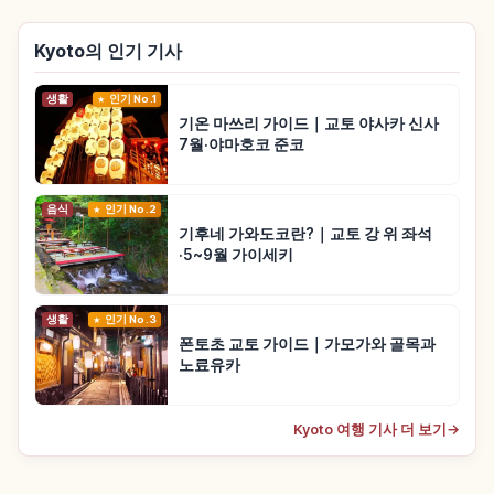
Kyoto의 인기 기사
생활
인기 No.1
기온 마쓰리 가이드｜교토 야사카 신사
7월·야마호코 준코
음식
인기 No.2
기후네 가와도코란?｜교토 강 위 좌석
·5~9월 가이세키
생활
인기 No.3
폰토초 교토 가이드｜가모가와 골목과
노료유카
Kyoto 여행 기사 더 보기
→