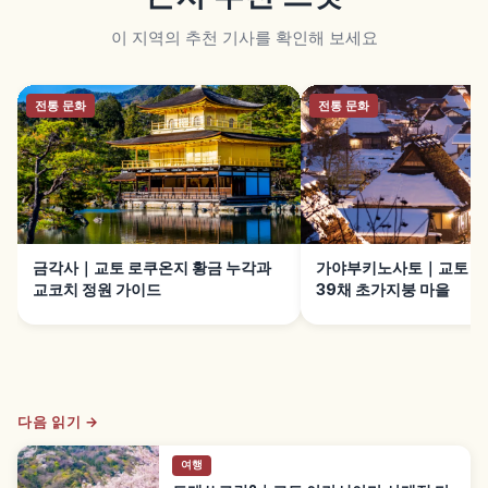
이 지역의 추천 기사를 확인해 보세요
전통 문화
전통 문화
금각사｜교토 로쿠온지 황금 누각과
가야부키노사토｜교토 난
교코치 정원 가이드
39채 초가지붕 마을
다음 읽기 →
여행