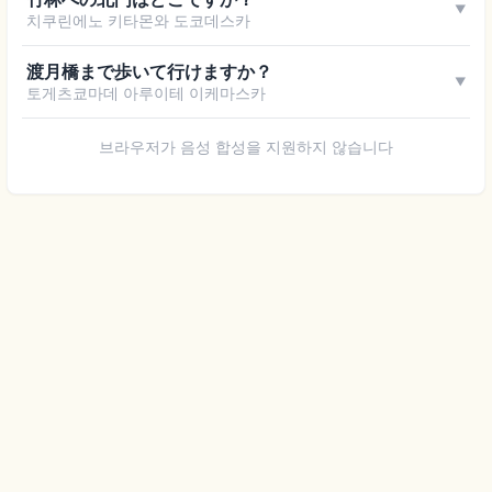
▼
치쿠린에노 키타몬와 도코데스카
渡月橋まで歩いて行けますか？
▼
토게츠쿄마데 아루이테 이케마스카
브라우저가 음성 합성을 지원하지 않습니다