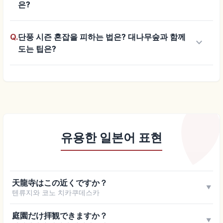
은?
Q.
단풍 시즌 혼잡을 피하는 법은? 대나무숲과 함께
keyboard_arrow_down
도는 팁은?
유용한 일본어 표현
天龍寺はこの近くですか？
▼
텐류지와 코노 치카쿠데스카
庭園だけ拝観できますか？
▼