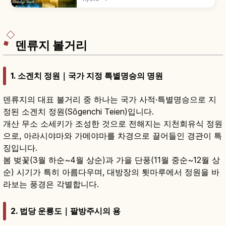
다. 교코치 연못에 비친 금각, 가을 단풍, 입장료와
9~17시 관람 정보를 소개합니다.
덴류지 볼거리
1. 소겐치 정원｜국가 지정 특별명승의 명원
덴류지의 대표 볼거리 중 하나는 국가 사적·특별명승으로 지
정된 소겐치 정원(Sōgenchi Teien)입니다.
개산 무소 소세키가 조성한 것으로 전해지는 지천회유식 정원
으로, 아라시야마와 가메야마를 차경으로 끌어들인 경관이 특
징입니다.
봄 벚꽃(3월 하순~4월 상순)과 가을 단풍(11월 중순~12월 상
순) 시기가 특히 아름다우며, 대방장의 툇마루에서 정원을 바
라보는 풍경은 각별합니다.
2. 법당 운룡도｜팔방주시의 용