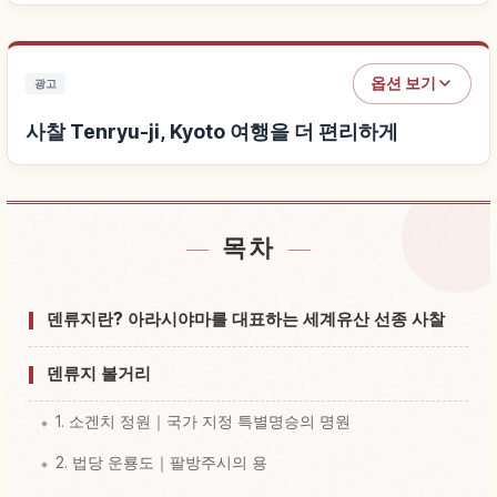
옵션 보기
광고
사찰 Tenryu-ji, Kyoto 여행을 더 편리하게
목차
사찰 Tenryu-ji, Kyoto 근처 숙소 찾기
↗
사찰 Tenryu-ji, Kyoto 체험 찾기
↗
덴류지란? 아라시야마를 대표하는 세계유산 선종 사찰
덴류지 볼거리
1. 소겐치 정원｜국가 지정 특별명승의 명원
2. 법당 운룡도｜팔방주시의 용