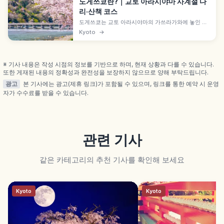
도게쓰쿄란?｜교토 아라시야마 사계절 다
리·산책 코스
도게쓰쿄는 교토 아라시야마의 가쓰라가와에 놓인 다
리로, 가마쿠라 시대 가메야마 상황의 시구에서 이름
Kyoto
→
이 유래합니다. 봄 벚꽃·가을 단풍·겨울 설경의 사계절,
호즈가와 강내리기 16km, 통행 무료, 사가아라시야마
역 도보 10분 접근성까지 함께 살펴봅니다.
※ 기사 내용은 작성 시점의 정보를 기반으로 하며, 현재 상황과 다를 수 있습니다.
또한 게재된 내용의 정확성과 완전성을 보장하지 않으므로 양해 부탁드립니다.
광고
본 기사에는 광고(제휴 링크)가 포함될 수 있으며, 링크를 통한 예약 시 운영
자가 수수료를 받을 수 있습니다.
관련 기사
같은 카테고리의 추천 기사를 확인해 보세요
Kyoto
Kyoto