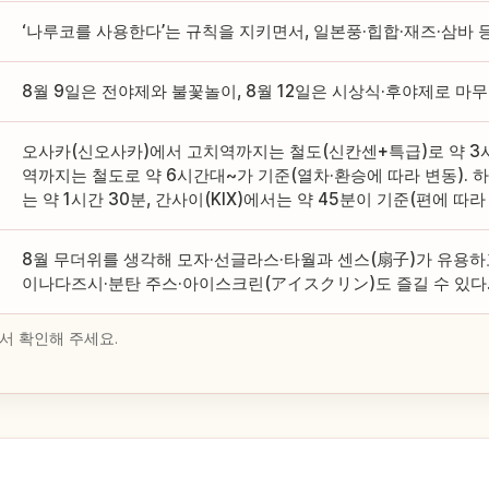
‘나루코를 사용한다’는 규칙을 지키면서, 일본풍·힙합·재즈·삼바 
8월 9일은 전야제와 불꽃놀이, 8월 12일은 시상식·후야제로 마
오사카(신오사카)에서 고치역까지는 철도(신칸센+특급)로 약 3
역까지는 철도로 약 6시간대~가 기준(열차·환승에 따라 변동).
는 약 1시간 30분, 간사이(KIX)에서는 약 45분이 기준(편에 따라 
8월 무더위를 생각해 모자·선글라스·타월과 센스(扇子)가 유용하
이나다즈시·분탄 주스·아이스크린(アイスクリン)도 즐길 수 있다
서 확인해 주세요.