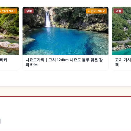
인기 No.1
생활
인기 No.2
여행
노타키
니요도가와｜고치 124km 니요도 블루 맑은 강
고치 가시
과 카누
책
게