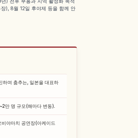
9년) 전후 부흥과 지역 활성화 목적
), 8월 12일 후야제 등을 함께 안
진하며 춤추는, 일본을 대표하
8~2만 명 규모(해마다 변동).
／오비야마치 공연장(아케이드