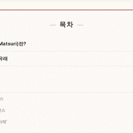
근처 숙소 찾기
Kochish
↗
목차
atsuri)란?
유래
먼스
댄스
야제’