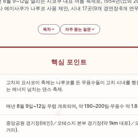
월 9~12일 열리는 시코쿠 대표 여름 축제로, 1954년(쇼와 2
에이사쿠가 나루코 사용 제안, 시내 17곳(9개 경연장·8개 연무장
목차
자주 묻는 질문
핵심 포인트
고치의 요사코이 축제는 나루코를 든 무용수들이 고치 시내를 행
는 에너지 넘치는 댄스 축제.
매년 8월 9일~12일 무렵 개최되며, 약 190~200팀·무용수 약 1.
중앙공원 경기장(메인)／오테스지 본부 경기장(약 1km 대로)
거리).