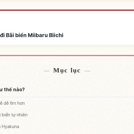
i Bãi biển Miibaru Biichi
iển Miibaru Biichi
Tìm trải nghiệm tại B
↗
Mục lục
hư thế nào?
sẽ dễ tìm hơn
 biển tự nhiên
ển Hyakuna