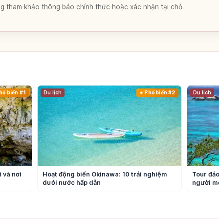
lòng tham khảo thông báo chính thức hoặc xác nhận tại chỗ.
a
hổ biến #1
Du lịch
Phổ biến #2
Du lịch
 và nơi
Hoạt động biển Okinawa: 10 trải nghiệm
Tour đảo
dưới nước hấp dẫn
người mớ