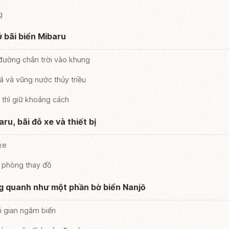
g
 bãi biển Mibaru
 đường chân trời vào khung
á và vũng nước thủy triều
 thì giữ khoảng cách
ru, bãi đỗ xe và thiết bị
xe
à phòng thay đồ
g quanh như một phần bờ biển Nanjō
hời gian ngắm biển