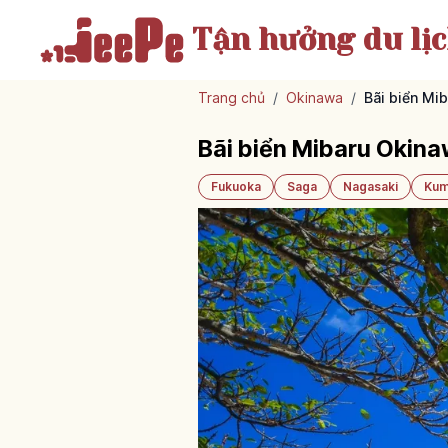
Tận hưởng
du lị
Trang chủ
/
Okinawa
/
Bãi biển Mi
Bãi biển Mibaru Okina
Fukuoka
Saga
Nagasaki
Kum