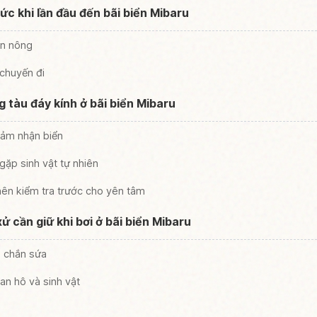
ức khi lần đầu đến bãi biển Mibaru
ển nông
chuyến đi
 tàu đáy kính ở bãi biển Mibaru
cảm nhận biển
gặp sinh vật tự nhiên
nên kiểm tra trước cho yên tâm
ử cần giữ khi bơi ở bãi biển Mibaru
i chắn sứa
an hô và sinh vật