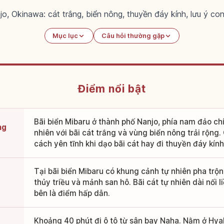
o, Okinawa: cát trắng, biển nông, thuyền đáy kính, lưu ý c
Mục lục
Câu hỏi thường gặp
Điểm nổi bật
Bãi biển Mibaru ở thành phố Nanjo, phía nam đảo chí
ng
nhiên với bãi cát trắng và vùng biển nông trải rộng
cách yên tĩnh khi dạo bãi cát hay đi thuyền đáy kính
Tại bãi biển Mibaru có khung cảnh tự nhiên pha trộn
thủy triều và mảnh san hô. Bãi cát tự nhiên dài nối l
bên là điểm hấp dẫn.
Khoảng 40 phút đi ô tô từ sân bay Naha. Nằm ở Hy