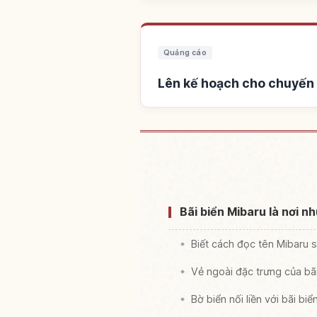
Quảng cáo
Lên kế hoạch cho chuyến đ
Tìm chỗ ở gần Bãi b
Bãi biển Mibaru là nơi n
Biết cách đọc tên Mibaru 
Vẻ ngoài đặc trưng của bãi
Bờ biển nối liền với bãi bi