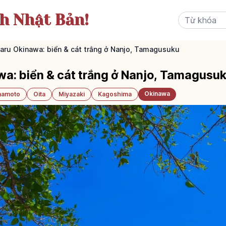
ch Nhật Bản!
baru Okinawa: biển & cát trắng ở Nanjo, Tamagusuku
wa: biển & cát trắng ở Nanjo, Tamagusu
Okinawa
amoto
Oita
Miyazaki
Kagoshima