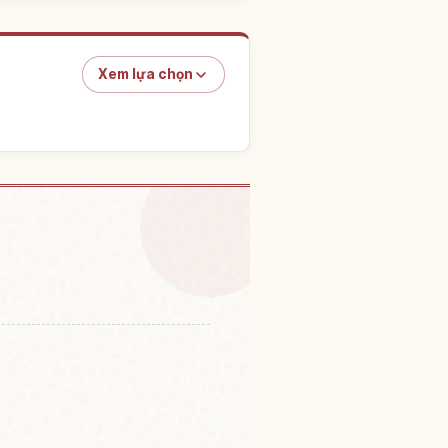
Xem lựa chọn
ãi biển Miibaru Biichi
↗