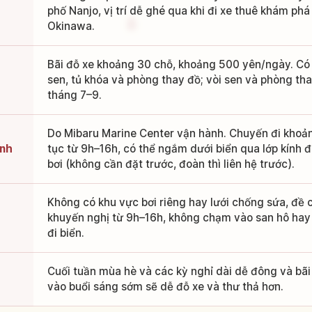
phố Nanjo, vị trí dễ ghé qua khi đi xe thuê khám ph
Okinawa.
Bãi đỗ xe khoảng 30 chỗ, khoảng 500 yên/ngày. Có 
sen, tủ khóa và phòng thay đồ; vòi sen và phòng t
tháng 7–9.
Do Mibaru Marine Center vận hành. Chuyến đi khoảng
ính
tục từ 9h–16h, có thể ngắm dưới biển qua lớp kính
bơi (không cần đặt trước, đoàn thì liên hệ trước).
Không có khu vực bơi riêng hay lưới chống sứa, đề c
khuyến nghị từ 9h–16h, không chạm vào san hô hay
đi biển.
Cuối tuần mùa hè và các kỳ nghỉ dài dễ đông và bãi
vào buổi sáng sớm sẽ dễ đỗ xe và thư thả hơn.