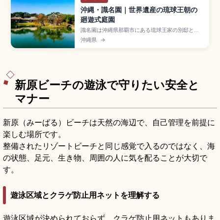
沖縄・識名園｜世界遺産の琉球王朝の
廻遊式庭園
識名園は沖縄県那覇市にある琉球王家の別邸とし
て1799年に造営された廻遊式庭園で、世界遺産
沖縄県
→
「琉球王国のグスク及び関連遺産群」の構成資
産。中国風の六角堂、心字池、琉球石灰岩の石
橋、御殿(うどぅん)や勧耕台が見どころ。入場大人
400円、那覇市内から車で約15分のアクセスをま
とめました。
新原ビーチの遊泳で守りたい安全と
マナー
新原（みーばる）ビーチは天然の海辺で、自己管理を前提に
楽しむ場所です。
整備されたリゾートビーチと同じ感覚で入るのではなく、海
の状態、足元、生き物、周囲の人に気を配ることが大切で
す。
遊泳区域とクラゲ防止用ネットを理解する
遊泳区域が決められておらず、クラゲ防止用ネットもありま