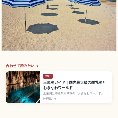
合わせて読みたい →
旅行
玉泉洞ガイド｜国内最大級の鍾乳洞と
おきなわワールド
玉泉洞は沖縄県南城市の「おきなわワールド」内
にある全長約5,000mの鍾乳洞で、100万本以上
沖縄県
→
の鍾乳石を有する国内最大級の鍾乳洞です。約
890mが観光用に公開されています。約2万本の
「槍天井」、洞内21℃前後、入園大人2,000円、
9:00〜17:30、那覇空港から車約30分のアクセス
も押さえました。