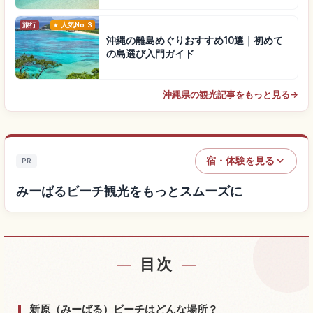
旅行
人気No.3
沖縄の離島めぐりおすすめ10選｜初めて
の島選び入門ガイド
沖縄県の観光記事をもっと見る
→
宿・体験を見る
PR
みーばるビーチ観光をもっとスムーズに
目次
みーばるビーチ付近の宿を探す
↗
みーばるビーチの体験を探す
↗
新原（みーばる）ビーチはどんな場所？