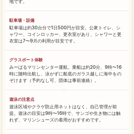
地です。
駐車場・設備
駐車場は約30台分で1日500円が目安。公衆トイレ、シ
ャワー、コインロッカー、更衣室があり、シャワーと更
衣室は7〜9月の利用が目安です。
グラスボート体験
みーばるマリンセンター運航。乗船は約20分、9時〜16
時に随時出航し、泳がずに船底のガラス越しに海中をの
ぞけます（予約なし可、団体は事前連絡）。
遊泳の注意点
遊泳区域やクラゲ防止用ネットはなく、自己管理が前
提。遊泳の目安は9時〜16時で、サンゴや生き物には触
れず、マリンシューズの着用がおすすめです。