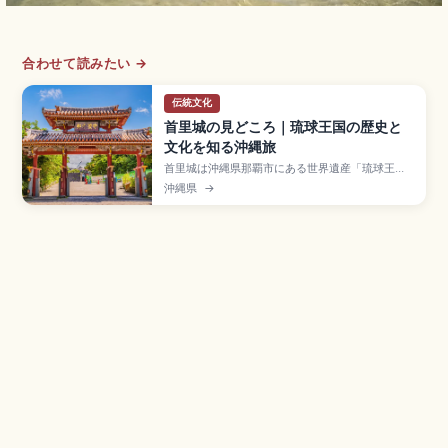
合わせて読みたい →
伝統文化
首里城の見どころ｜琉球王国の歴史と
文化を知る沖縄旅
首里城は沖縄県那覇市にある世界遺産「琉球王国
のグスク及び関連遺産群」の構成資産で、約450
沖縄県
→
年間にわたり琉球王国の中心として栄えた王宮。
2019年火災で正殿が焼失し、2026年度の完成を
目標に「見せる復興」が進行中。守礼門、園比屋
武御嶽石門、有料区域大人400円、ゆいレール
「首里駅」徒歩約15分のアクセスも押さえていま
す。