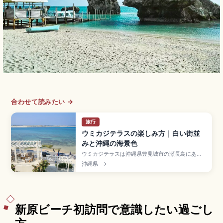
合わせて読みたい →
旅行
ウミカジテラスの楽しみ方｜白い街並
みと沖縄の海景色
ウミカジテラスは沖縄県豊見城市の瀬長島にある
白壁が美しいリゾート商業施設で、那覇空港から
沖縄県
→
車で約15分。地中海リゾートのような白い建物が
斜面に沿って海に向かって段々に広がります。約
47店舗のショップ・グルメ、慶良間諸島方面に沈
むサンセット、琉球温泉瀬長島ホテル、入場無
料・駐車場無料の便利な立地をまとめました。
新原ビーチ初訪問で意識したい過ごし