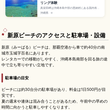
リング体験
真栄田岬は沖縄本島中部の恩納村にある国内有数
のダイビング・シュノーケリングスポットで、洞
沖縄県
→
窟入口から差し込む光が水面を青く輝かせる「青
の洞窟」が名所。シュノーケリング3,000〜
6,000円、体験ダイビング8,000〜12,000円、
駐車場約180台(1時間100円)、那覇空港から車約1
時間のアクセスも押さえています。
新原ビーチのアクセスと駐車場・設備
新原（みーばる）ビーチは、那覇空港から車で約40分の南
城市玉城字百名にあります。
レンタカーでの移動がしやすく、沖縄本島南部を回る旅の途
中で立ち寄りやすい立地です。
駐車場の目安
ビーチには約30台分の駐車場があり、料金は1日500円が目
安です。
夏の週末や連休は混み合うことがあるため、午前中の早めの
時間に向かうと駐車しやすくなります。