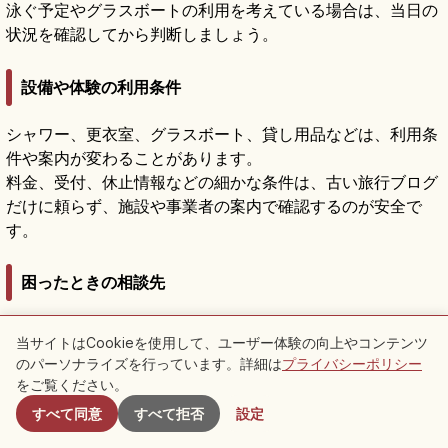
泳ぐ予定やグラスボートの利用を考えている場合は、当日の
状況を確認してから判断しましょう。
設備や体験の利用条件
シャワー、更衣室、グラスボート、貸し用品などは、利用条
件や案内が変わることがあります。
料金、受付、休止情報などの細かな条件は、古い旅行ブログ
だけに頼らず、施設や事業者の案内で確認するのが安全で
す。
困ったときの相談先
現地で判断に迷うときは、みーばるマリンセンター（098-
当サイトはCookieを使用して、ユーザー体験の向上やコンテンツ
948-1103）など現地の案内先に相談しましょう。
のパーソナライズを行っています。詳細は
プライバシーポリシー
付近のスポット
海辺のトラブルや危険を感じた場合は、無理に自分だけで解
をご覧ください。
決しようとせず、近くの大人や関係機関へ助けを求めること
すべて同意
すべて拒否
設定
が大切です。