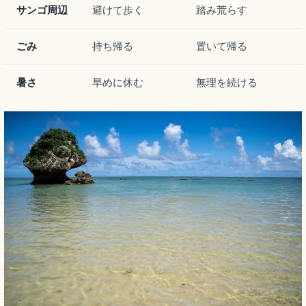
サンゴ周辺
避けて歩く
踏み荒らす
ごみ
持ち帰る
置いて帰る
暑さ
早めに休む
無理を続ける