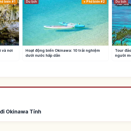
hổ biến #1
Du lịch
Phổ biến #2
Du lịch
 và nơi
Hoạt động biển Okinawa: 10 trải nghiệm
Tour đảo
dưới nước hấp dẫn
người mớ
 đi Okinawa Tỉnh