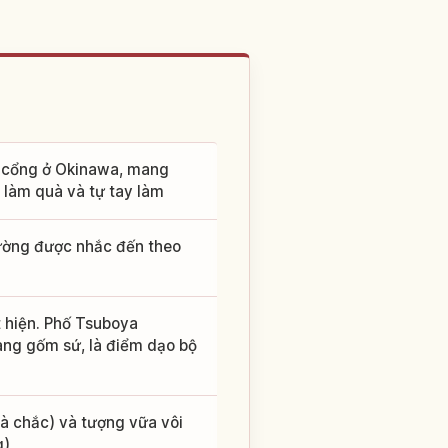
à cổng ở Okinawa, mang
 làm quà và tự tay làm
hường được nhắc đến theo
t hiện. Phố Tsuboya
àng gốm sứ, là điểm dạo bộ
và chắc) và tượng vữa vôi
g)