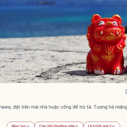
nawa, đặt trên mái nhà hoặc cổng để trừ tà. Tượng há miệng
Mục lục
Câu hỏi thường gặp
Lộ trình gợi ý