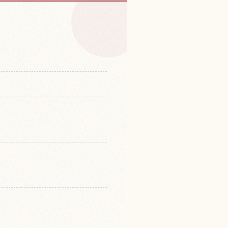
tại Okinawa Tỉnh
↗