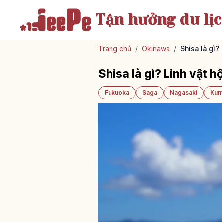
Tận hưởng
du lị
Trang chủ
/
Okinawa
/
Shisa là gì?
Shisa là gì? Linh vật
Fukuoka
Saga
Nagasaki
Kum