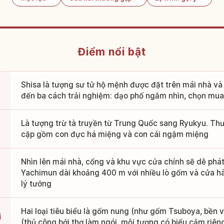
Điểm nổi bật
Shisa là tượng sư tử hộ mệnh được đặt trên mái nhà v
đến ba cách trải nghiệm: dạo phố ngắm nhìn, chọn mua
Là tượng trừ tà truyền từ Trung Quốc sang Ryukyu. T
cặp gồm con đực há miệng và con cái ngậm miệng
Nhìn lên mái nhà, cổng và khu vực cửa chính sẽ dễ phá
Yachimun dài khoảng 400 m với nhiều lò gốm và cửa h
lý tưởng
Hai loại tiêu biểu là gốm nung (như gốm Tsuboya, bền 
i
(thủ công bởi thợ làm ngói, mỗi tượng có biểu cảm riên