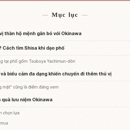
Okinawa Tỉnh
Tìm trải nghiệm 
↗
Mục lục
 vị thần hộ mệnh gắn bó với Okinawa
? Cách tìm Shisa khi dạo phố
ng tại phố gốm Tsuboya Yachimun-dōri
 và biểu cảm đa dạng khiến chuyến đi thêm thú vị
ng mặt" cũng là điểm đáng xem
 quà lưu niệm Okinawa
n chọn lựa
i mua