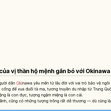
a của vị thần hộ mệnh gắn bó với Okinawa
người dân
Oki
nawa yêu mến từ lâu đời với vai trò bảo vệ ngô
c cổng để xua đuổi tà ma, tương truyền du nhập từ Trung Q
ng là con đực, tượng ngậm miệng là con cái.
h, cũng có những tượng trông rất dễ thương — dù cùng là 