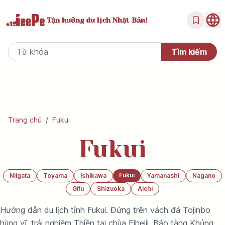
Tận hưởng
du lịch Nhật Bản!
Trang chủ
/
Fukui
Fukui
Fukui
Niigata
Toyama
Ishikawa
Yamanashi
Nagano
Gifu
Shizuoka
Aichi
Hướng dẫn du lịch tỉnh Fukui. Đứng trên vách đá Tojinbo
hùng vĩ, trải nghiệm Thiền tại chùa Eiheiji, Bảo tàng Khủng