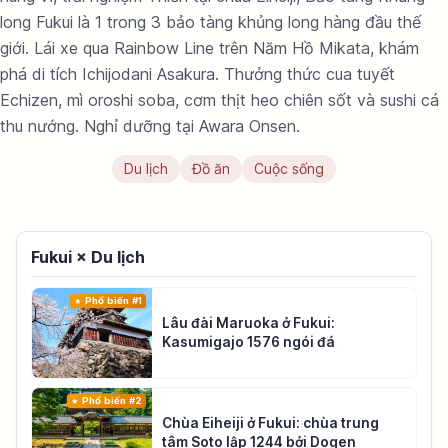
long Fukui là 1 trong 3 bảo tàng khủng long hàng đầu thế
giới. Lái xe qua Rainbow Line trên Năm Hồ Mikata, khám
phá di tích Ichijodani Asakura. Thưởng thức cua tuyết
Echizen, mì oroshi soba, cơm thịt heo chiên sốt và sushi cá
thu nướng. Nghỉ dưỡng tại Awara Onsen.
Du lịch
Đồ ăn
Cuộc sống
Fukui × Du lịch
Phổ biến #1
Lâu đài Maruoka ở Fukui:
Kasumigajo 1576 ngói đá
Phổ biến #2
Chùa Eiheiji ở Fukui: chùa trung
tâm Soto lập 1244 bởi Dogen