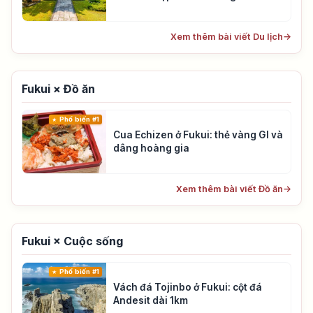
Xem thêm bài viết Du lịch
→
Fukui × Đồ ăn
Phổ biến #1
Cua Echizen ở Fukui: thẻ vàng GI và
dâng hoàng gia
Xem thêm bài viết Đồ ăn
→
Fukui × Cuộc sống
Phổ biến #1
Vách đá Tojinbo ở Fukui: cột đá
Andesit dài 1km