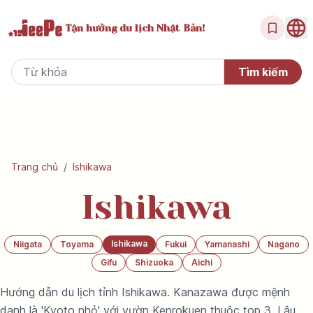
Tận hưởng
du lịch Nhật Bản!
Trang chủ
/
Ishikawa
Ishikawa
Ishikawa
Niigata
Toyama
Fukui
Yamanashi
Nagano
Gifu
Shizuoka
Aichi
Hướng dẫn du lịch tỉnh Ishikawa. Kanazawa được mệnh
danh là 'Kyoto nhỏ' với vườn Kenrokuen thuộc top 3, Lâu