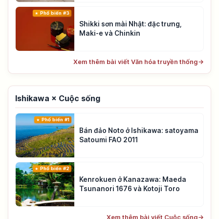
Phổ biến #3
Shikki sơn mài Nhật: đặc trưng,
Maki-e và Chinkin
Xem thêm bài viết Văn hóa truyền thống
→
Ishikawa × Cuộc sống
Phổ biến #1
Bán đảo Noto ở Ishikawa: satoyama
Satoumi FAO 2011
Phổ biến #2
Kenrokuen ở Kanazawa: Maeda
Tsunanori 1676 và Kotoji Toro
Xem thêm bài viết Cuộc sống
→