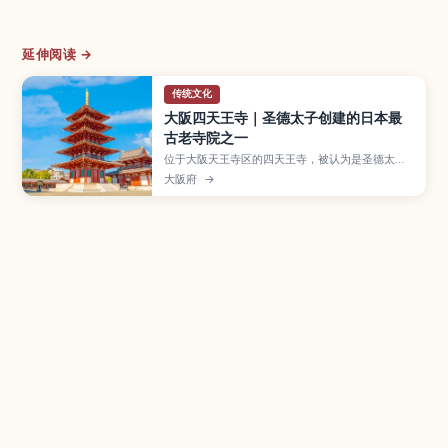
延伸阅读 →
传统文化
大阪四天王寺｜圣德太子创建的日本最
古老寺院之一
位于大阪天王寺区的四天王寺，被认为是圣德太子
为弘扬佛教而修建的日本最早官办寺院之一，寺内
大阪府
→
伽蓝、五重塔与庭园充满历史气息。本文带你认识
四天王寺的主要建筑亮点、极乐净土风格庭园和宝
物馆，介绍季节性法会与活动安排，并整理交通方
式、参观时间与周边散步路线，方便初次来大阪的
旅客规划行程。