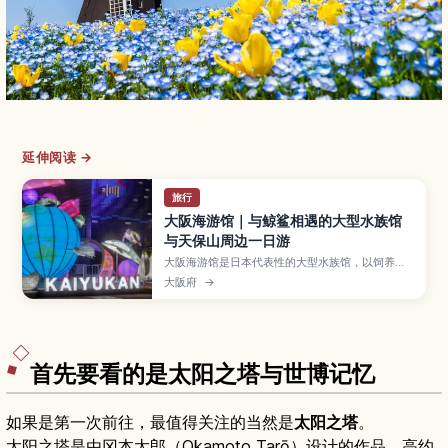
延伸阅读 →
旅行
大阪海游馆｜与鲸鲨相遇的大型水族馆
与天保山周边一日游
大阪海游馆是日本代表性的大型水族馆，以饲养鲸
鲨的太平洋大水槽、各地生态主题展区和梦幻水母
大阪府
→
区而闻名，非常适合亲子与情侣约会。本文介绍各
展区与触摸池、夜间海游馆等看点，并推荐与天保
山海港村、摩天轮和“圣玛丽亚”游船搭配安排的玩
法，同时整理门票价格、开放时间与交通方式，方
便规划大阪一日游。
首先要看的是太阳之塔与世博记忆
如果是第一次前往，最值得关注的当然是
太阳之塔
。
太阳之塔是由冈本太郎（Okamoto Tarō）设计的作品，高约