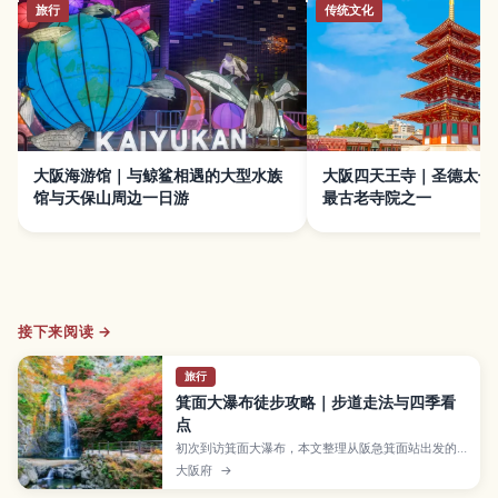
旅行
传统文化
大阪海游馆｜与鲸鲨相遇的大型水族
大阪四天王寺｜圣德太子
馆与天保山周边一日游
最古老寺院之一
接下来阅读 →
旅行
箕面大瀑布徒步攻略｜步道走法与四季看
点
初次到访箕面大瀑布，本文整理从阪急箕面站出发的
步道走法、四季亮点，以及婴儿车、轮椅通行和拍照
大阪府
→
礼仪等要点。