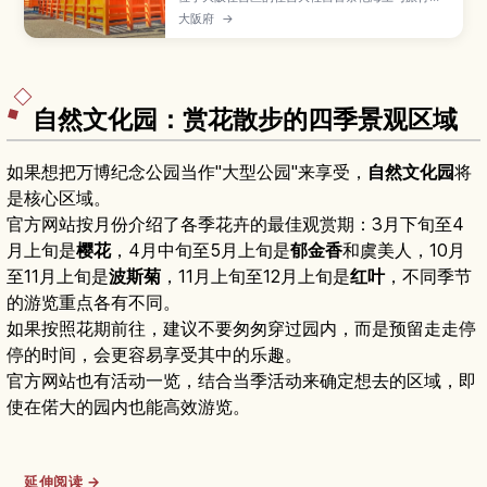
神，以鲜红的反桥（太鼓桥）和独特的“住吉造”本
大阪府
→
殿而闻名，是深受当地人喜爱的参拜地。本文将介
绍本殿与境内小社的看点、初诣与夏祭等重要祭
典、求签祈愿与拍照景点，并附上交通方式、参拜
时间与周边路面电车与海边散步的玩法建议。
自然文化园：赏花散步的四季景观区域
如果想把万博纪念公园当作"大型公园"来享受，
自然文化园
将
是核心区域。
官方网站按月份介绍了各季花卉的最佳观赏期：3月下旬至4
月上旬是
樱花
，4月中旬至5月上旬是
郁金香
和虞美人，10月
至11月上旬是
波斯菊
，11月上旬至12月上旬是
红叶
，不同季节
的游览重点各有不同。
如果按照花期前往，建议不要匆匆穿过园内，而是预留走走停
停的时间，会更容易享受其中的乐趣。
官方网站也有活动一览，结合当季活动来确定想去的区域，即
使在偌大的园内也能高效游览。
延伸阅读 →