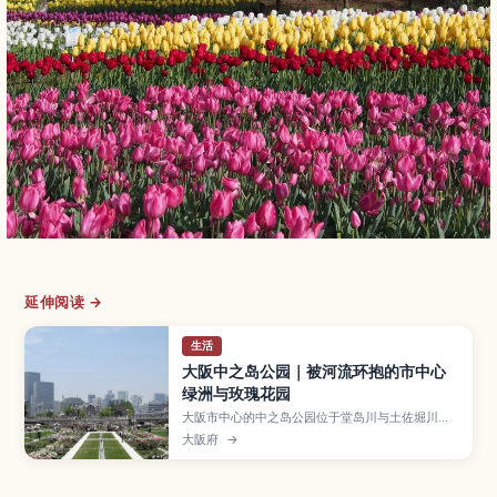
延伸阅读 →
生活
大阪中之岛公园｜被河流环抱的市中心
绿洲与玫瑰花园
大阪市中心的中之岛公园位于堂岛川与土佐堀川之
间，是一座延伸约1.5公里的河岛公园，集绿地、玫
大阪府
→
瑰园与历史建筑于一体。本文介绍中之岛公园的主
要看点，如玫瑰园、草坪广场与中央公会堂，推荐
白天与夜晚的河畔散步路线，并整理从主要车站前