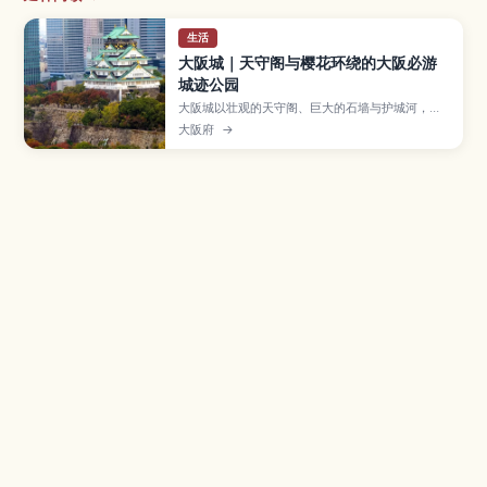
生活
大阪城｜天守阁与樱花环绕的大阪必游
城迹公园
大阪城以壮观的天守阁、巨大的石墙与护城河，以
及春季樱花与梅花盛开的城迹公园而闻名，是造访
大阪府
→
大阪几乎不会错过的经典景点。本文介绍天守阁展
望台和博物馆的参观重点、城内外热门拍照角度与
季节性灯光秀活动，并整理门票资讯、推荐停留时
间与交通方式，帮助你规划轻松易走的大阪城散步
路线。