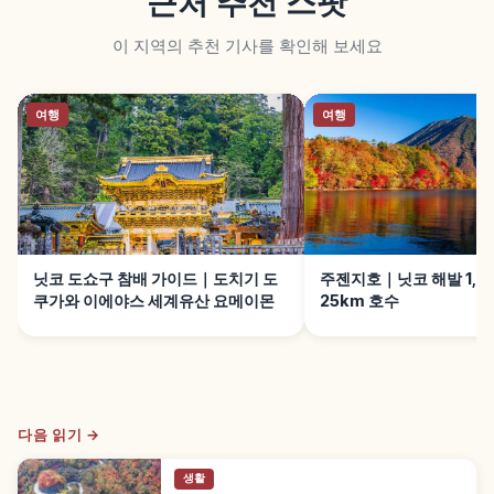
근처 추천 스팟
이 지역의 추천 기사를 확인해 보세요
여행
여행
닛코 도쇼구 참배 가이드｜도치기 도
주젠지호｜닛코 해발 1,2
쿠가와 이에야스 세계유산 요메이몬
25km 호수
다음 읽기 →
생활