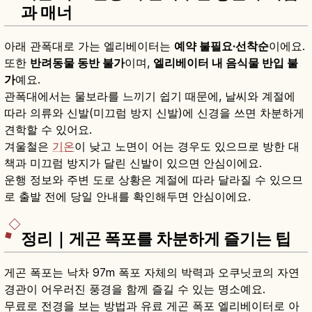
과 매너
아래 관폭대로 가는 엘리베이터는
예약 불필요·선착순
이에요.
또한
반려동물 동반 불가
이며,
엘리베이터 내 음식물 반입 불
가
예요.
관폭대에서는 물보라를 느끼기 쉽기 때문에, 날씨와 계절에
따라 의류와 신발(미끄럼 방지 신발)에 신경을 쓰면 차분하게
견학할 수 있어요.
겨울철은
기온
이 낮고 노면이 어는 경우도 있으므로 방한 대
책과 미끄럼 방지가 달린 신발이 있으면 안심이에요.
운행 정보와 주변 도로 상황은 계절에 따라 달라질 수 있으므
로 출발 전에 당일 안내를 확인해두면 안심이에요.
정리｜게곤 폭포를 차분하게 즐기는 팁
게곤 폭포는 낙차 97m 폭포 자체의 박력과 오쿠닛코의 자연
경관이 어우러진 풍경을 함께 즐길 수 있는 명소예요.
무료로 전경을 보는 방법과 유료 게곤 폭포 엘리베이터로 아