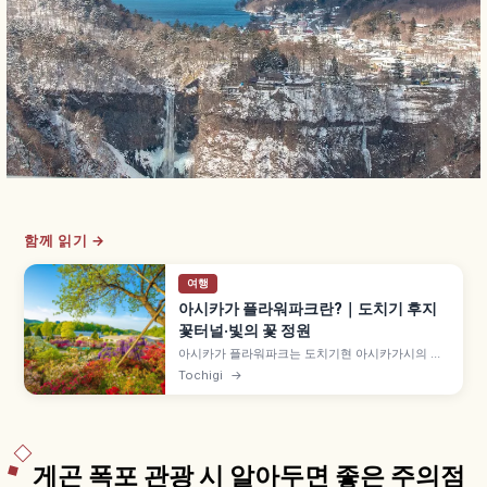
함께 읽기 →
여행
아시카가 플라워파크란?｜도치기 후지
꽃터널·빛의 꽃 정원
아시카가 플라워파크는 도치기현 아시카가시의 약
100,000㎡ 꽃 공원으로, 후지(등나무) 명소로 유명
Tochigi
→
합니다. 수령 150년 넘는 약 1,000㎡ '오오후지다
나', 약 80m 시로후지 터널, 약 500만 개 LED 일루
미네이션 '빛의 꽃 정원' 10월 중순~2월 등을 함께
안내합니다.
게곤 폭포 관광 시 알아두면 좋은 주의점