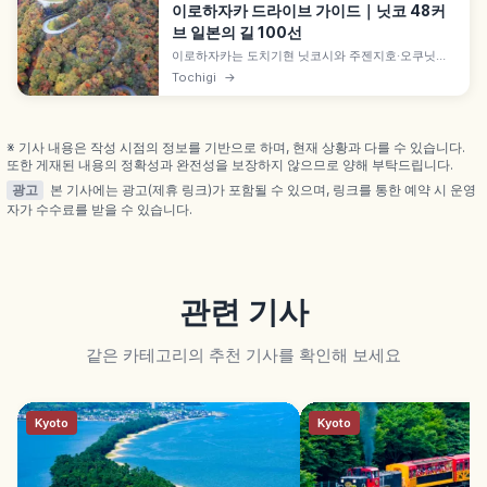
이로하자카 드라이브 가이드｜닛코 48커
브 일본의 길 100선
이로하자카는 도치기현 닛코시와 주젠지호·오쿠닛코
를 잇는 국도 120호 산악도로로, 합계 48개 급커브 표
Tochigi
→
지판에 일본어 이로하 48자가 순서대로 붙은 일본의
길 100선 명소입니다. 제1·제2 일방통행 16km, 아케
치다이라 전망대 가이드입니다.
※ 기사 내용은 작성 시점의 정보를 기반으로 하며, 현재 상황과 다를 수 있습니다.
또한 게재된 내용의 정확성과 완전성을 보장하지 않으므로 양해 부탁드립니다.
광고
본 기사에는 광고(제휴 링크)가 포함될 수 있으며, 링크를 통한 예약 시 운영
자가 수수료를 받을 수 있습니다.
관련 기사
같은 카테고리의 추천 기사를 확인해 보세요
Kyoto
Kyoto