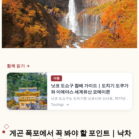
함께 읽기 →
여행
닛코 도쇼구 참배 가이드｜도치기 도쿠가
와 이에야스 세계유산 요메이몬
닛코 도쇼구는 도치기현 닛코시의 신사로, 1617년
도쿠가와 이에야스를 '도쇼 다이곤겐'으로 모시기
Tochigi
→
위해 창건되었습니다. 3대 이에미쓰의 '간에이 대조
타이'로 화려한 모습 완성, 세계유산 '닛코의 사원과
신사', 국보 요메이몬과 네무리네코, 신큐샤 삼원 조
각 등을 함께 안내합니다.
게곤 폭포에서 꼭 봐야 할 포인트｜낙차