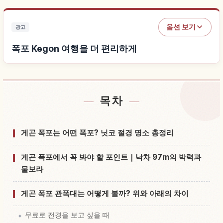
옵션 보기
광고
폭포 Kegon 여행을 더 편리하게
목차
폭포 Kegon 근처 숙소 찾기
↗
폭포 Kegon 체험 찾기
↗
게곤 폭포는 어떤 폭포? 닛코 절경 명소 총정리
게곤 폭포에서 꼭 봐야 할 포인트｜낙차 97m의 박력과
물보라
게곤 폭포 관폭대는 어떻게 볼까? 위와 아래의 차이
무료로 전경을 보고 싶을 때