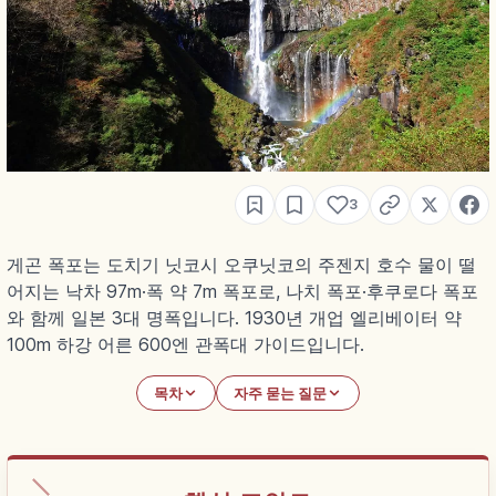
3
게곤 폭포는 도치기 닛코시 오쿠닛코의 주젠지 호수 물이 떨
어지는 낙차 97m·폭 약 7m 폭포로, 나치 폭포·후쿠로다 폭포
와 함께 일본 3대 명폭입니다. 1930년 개업 엘리베이터 약
100m 하강 어른 600엔 관폭대 가이드입니다.
목차
자주 묻는 질문