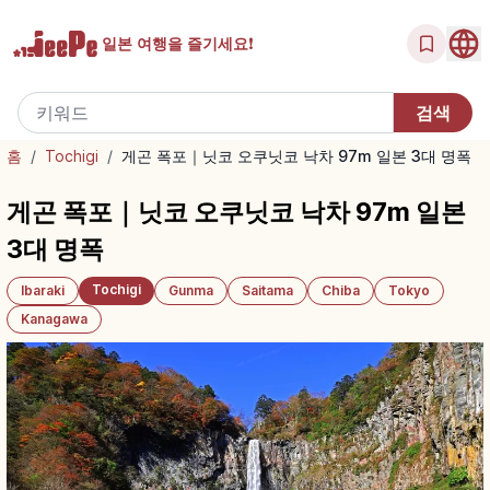
일본 여행을
즐기세요!
홈
/
Tochigi
/
게곤 폭포｜닛코 오쿠닛코 낙차 97m 일본 3대 명폭
게곤 폭포｜닛코 오쿠닛코 낙차 97m 일본
3대 명폭
Tochigi
Ibaraki
Gunma
Saitama
Chiba
Tokyo
Kanagawa