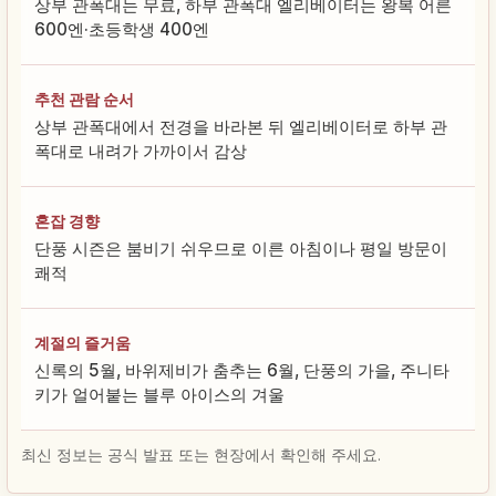
상부 관폭대는 무료, 하부 관폭대 엘리베이터는 왕복 어른
600엔·초등학생 400엔
추천 관람 순서
상부 관폭대에서 전경을 바라본 뒤 엘리베이터로 하부 관
폭대로 내려가 가까이서 감상
혼잡 경향
단풍 시즌은 붐비기 쉬우므로 이른 아침이나 평일 방문이
쾌적
계절의 즐거움
신록의 5월, 바위제비가 춤추는 6월, 단풍의 가을, 주니타
키가 얼어붙는 블루 아이스의 겨울
최신 정보는 공식 발표 또는 현장에서 확인해 주세요.