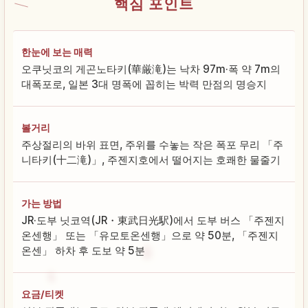
핵심 포인트
한눈에 보는 매력
오쿠닛코의 게곤노타키(華厳滝)는 낙차 97m·폭 약 7m의
대폭포로, 일본 3대 명폭에 꼽히는 박력 만점의 명승지
볼거리
주상절리의 바위 표면, 주위를 수놓는 작은 폭포 무리 「주
니타키(十二滝)」, 주젠지호에서 떨어지는 호쾌한 물줄기
가는 방법
JR·도부 닛코역(JR・東武日光駅)에서 도부 버스 「주젠지
온센행」 또는 「유모토온센행」으로 약 50분, 「주젠지
온센」 하차 후 도보 약 5분
요금/티켓