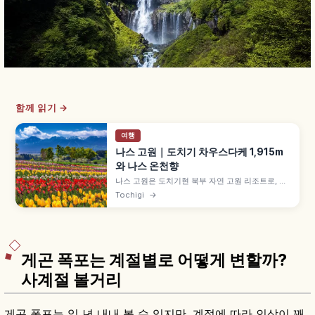
함께 읽기 →
여행
나스 고원｜도치기 차우스다케 1,915m
와 나스 온천향
나스 고원은 도치기현 북부 자연 고원 리조트로, 봄
철쭉·여름 피서·가을 단풍·겨울 설경 사계절 풍경을
Tochigi
→
즐길 수 있습니다. 차우스다케 활화산 해발 1,915m,
나스 로프웨이 9합목 부근(왕복 1,800엔·편도
1,200엔), 나스 온천향 등을 함께 안내합니다.
게곤 폭포는 계절별로 어떻게 변할까?
사계절 볼거리
게곤 폭포는 일 년 내내 볼 수 있지만, 계절에 따라 인상이 꽤