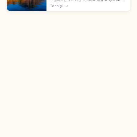
지대 호수로, 난타이산(2,486m) 화산 활동으로 형
Tochigi
→
성된 둘레 약 25km·최대 수심 약 163m 규모입니
다. 일본 3대 폭포 게곤 폭포(낙차 약 97m) 유출, 이
탈리아·영국 대사관 별장 기념공원 등을 함께 안내
합니다.