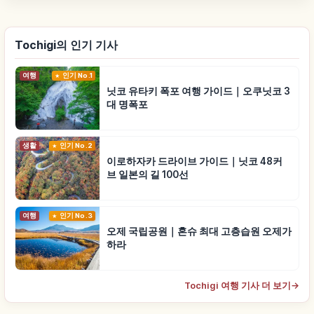
Tochigi의 인기 기사
여행
인기 No.1
닛코 유타키 폭포 여행 가이드｜오쿠닛코 3
대 명폭포
생활
인기 No.2
이로하자카 드라이브 가이드｜닛코 48커
브 일본의 길 100선
여행
인기 No.3
오제 국립공원｜혼슈 최대 고층습원 오제가
하라
Tochigi 여행 기사 더 보기
→