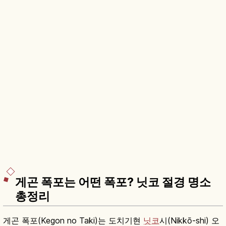
게곤 폭포는 어떤 폭포? 닛코 절경 명소
총정리
게곤 폭포(Kegon no Taki)는 도치기현
닛코
시(Nikkō-shi) 오