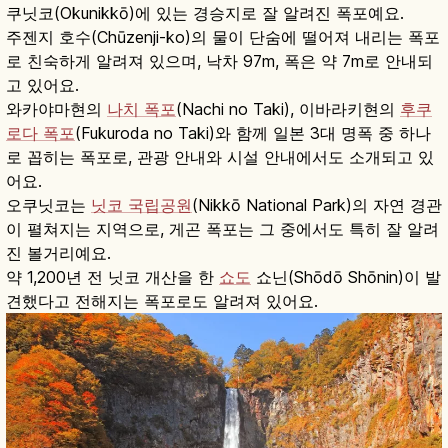
쿠닛코(Okunikkō)에 있는 경승지로 잘 알려진 폭포예요.
주젠지 호수(Chūzenji-ko)의 물이 단숨에 떨어져 내리는 폭포
로 친숙하게 알려져 있으며, 낙차 97m, 폭은 약 7m로 안내되
고 있어요.
와카야마현의
나치 폭포
(Nachi no Taki), 이바라키현의
후쿠
로다 폭포
(Fukuroda no Taki)와 함께 일본 3대 명폭 중 하나
로 꼽히는 폭포로, 관광 안내와 시설 안내에서도 소개되고 있
어요.
오쿠닛코는
닛코 국립공원
(Nikkō National Park)의 자연 경관
이 펼쳐지는 지역으로, 게곤 폭포는 그 중에서도 특히 잘 알려
진 볼거리예요.
약 1,200년 전 닛코 개산을 한
쇼도
쇼닌(Shōdō Shōnin)이 발
견했다고 전해지는 폭포로도 알려져 있어요.