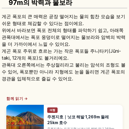
97m의 박력과 물보라
게곤 폭포의 큰 매력은 곧장 떨어지는 물의 힘찬 모습을 보기
쉬운 형태로 체감할 수 있다는 점이에요.
위에서 바라보면 폭포 전체의 형태를 파악하기 쉽고, 아래쪽
관폭대에서는 폭포 웅덩이로 떨어지는 물보라와 암벽의 박력
을 더 가까이에서 느낄 수 있어요.
게곤 폭포 주위로 흐르는 가는 작은 폭포들 주니타키(Jūni-
taki, 12개의 폭포)도 볼거리예요.
관폭대 오른쪽에서는 주상절리라고 불리는 암석의 조형도 볼
수 있어, 폭포뿐만 아니라 지형에도 눈을 돌리면 게곤 폭포의
경관을 입체적으로 즐길 수 있어요.
함께 읽기 →
여행
주젠지호｜닛코 해발 1,269m 둘레
25km 호수
주젠지호는 도치기현 닛코시의 해발 약 1,269m 고