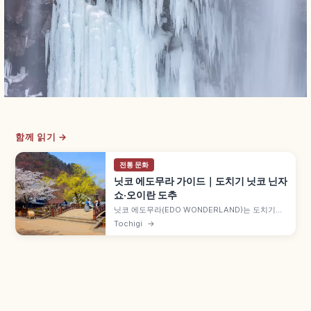
함께 읽기 →
전통 문화
닛코 에도무라 가이드｜도치기 닛코 닌자
쇼·오이란 도추
닛코 에도무라(EDO WONDERLAND)는 도치기현
닛코시의 에도 시대 테마 컬처럴 파크로, 상인의 마
Tochigi
→
을·무가 저택·슈쿠바마치·닌자의 마을 거리 풍경을
재현합니다. 대닌자 극장 닌자 쇼, 오이란 도추 퍼레
이드, 사무라이·닌자 의상 체험, 닌자 장치 미로 약
30분 등을 함께 안내합니다.