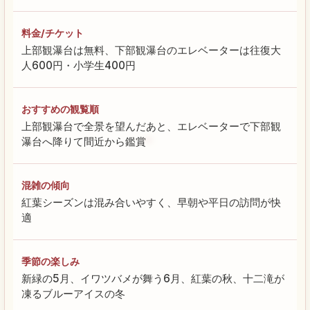
料金/チケット
上部観瀑台は無料、下部観瀑台のエレベーターは往復大
人600円・小学生400円
おすすめの観覧順
上部観瀑台で全景を望んだあと、エレベーターで下部観
瀑台へ降りて間近から鑑賞
混雑の傾向
紅葉シーズンは混み合いやすく、早朝や平日の訪問が快
適
季節の楽しみ
新緑の5月、イワツバメが舞う6月、紅葉の秋、十二滝が
凍るブルーアイスの冬