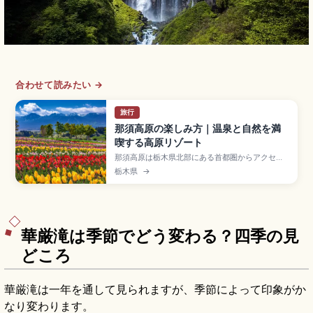
合わせて読みたい →
旅行
那須高原の楽しみ方｜温泉と自然を満
喫する高原リゾート
那須高原は栃木県北部にある首都圏からアクセス
の良い自然豊かなリゾート地で、温泉・牧場・ア
栃木県
→
ート・ハイキングが楽しめる多彩なスポット。歴
史ある共同浴場「鹿の湯」、茶臼岳(標高1,915m)
の那須ロープウェイ往復1,800円、那須どうぶつ
王国、藤城清治美術館、東京から東北新幹線約70
分のアクセスも押さえています。
華厳滝は季節でどう変わる？四季の見
どころ
華厳滝は一年を通して見られますが、季節によって印象がか
なり変わります。