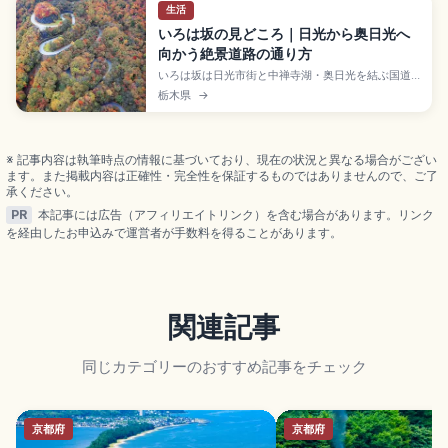
生活
いろは坂の見どころ｜日光から奥日光へ
向かう絶景道路の通り方
いろは坂は日光市街と中禅寺湖・奥日光を結ぶ国道
120号の山岳観光道路で、日本の道100選。下り専用
栃木県
→
の第一いろは坂(約6.5km、28か所)と上り専用の第
二いろは坂(約9.5km、20か所)の合計48カーブ、い
ろは48文字の標識、標高差約440m、明智平の展望
台とロープウェイ、紅葉10月中下旬を取り上げてい
※ 記事内容は執筆時点の情報に基づいており、現在の状況と異なる場合がござい
ます。
ます。また掲載内容は正確性・完全性を保証するものではありませんので、ご了
承ください。
PR
本記事には広告（アフィリエイトリンク）を含む場合があります。リンク
を経由したお申込みで運営者が手数料を得ることがあります。
関連記事
同じカテゴリーのおすすめ記事をチェック
京都府
京都府