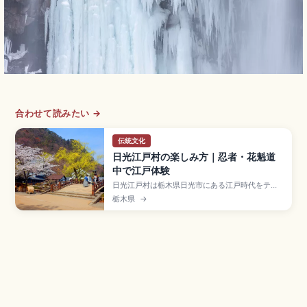
合わせて読みたい →
伝統文化
日光江戸村の楽しみ方｜忍者・花魁道
中で江戸体験
日光江戸村は栃木県日光市にある江戸時代をテー
マにしたカルチュラルパークで、商人町・武家屋
栃木県
→
敷・宿場町・忍者の里など江戸の生活風景を再現
した体験スポット。忍者ショー、花魁道中、武
士・忍者・町娘の衣装体験、入場大人5,800円・
小人3,000円、東武鬼怒川線「鬼怒川温泉駅」の
アクセスも押さえました。