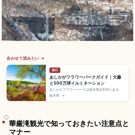
合わせて読みたい →
旅行
あしかがフラワーパークガイド｜大藤
と500万球イルミネーション
あしかがフラワーパークは栃木県足利市にある約
100,000㎡の花園で、樹齢150年超の大藤(約
栃木県
→
1,000㎡)と長さ約80mの白藤トンネルが見どころ
です。2014年CNN「世界の夢の旅行先10カ所」
に選出。藤4月中〜5月中、500万球以上のイルミ
ネーション、JR「あしかがフラワーパーク駅」徒
歩約3分です。
華厳滝観光で知っておきたい注意点と
マナー