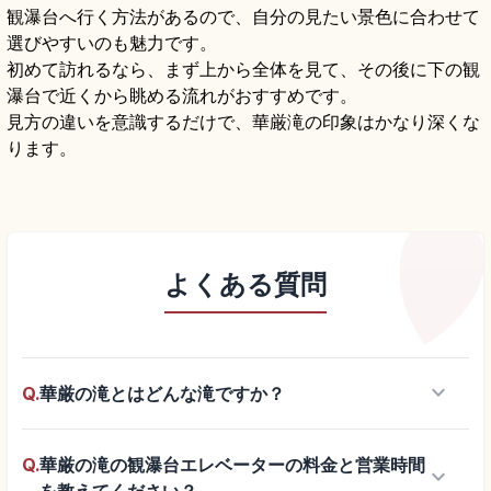
観瀑台へ行く方法があるので、自分の見たい景色に合わせて
選びやすいのも魅力です。
初めて訪れるなら、まず上から全体を見て、その後に下の観
瀑台で近くから眺める流れがおすすめです。
見方の違いを意識するだけで、華厳滝の印象はかなり深くな
ります。
よくある質問
keyboard_arrow_down
Q.
華厳の滝とはどんな滝ですか？
Q.
華厳の滝の観瀑台エレベーターの料金と営業時間
keyboard_arrow_down
を教えてください？