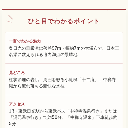
ひと目でわかるポイント
一言でわかる魅力
奥日光の華厳滝は落差97m・幅約7mの大瀑布で、日本三
名瀑に数えられる迫力満点の景勝地
見どころ
柱状節理の岩肌、周囲を彩る小滝群「十二滝」、中禅寺
湖から流れ落ちる豪快な水柱
アクセス
JR・東武日光駅から東武バス「中禅寺温泉行き」または
「湯元温泉行き」で約50分、「中禅寺温泉」下車徒歩約
5分