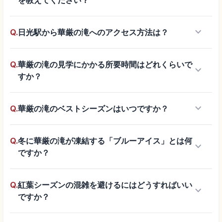
keyboard_arrow_down
Q.
日光駅から華厳の滝へのアクセス方法は？
Q.
華厳の滝の見学にかかる所要時間はどれくらいで
keyboard_arrow_down
すか？
keyboard_arrow_down
Q.
華厳の滝のベストシーズンはいつですか？
Q.
冬に華厳の滝が凍結する「ブルーアイス」とは何
keyboard_arrow_down
ですか？
Q.
紅葉シーズンの混雑を避けるにはどうすればいい
keyboard_arrow_down
ですか？