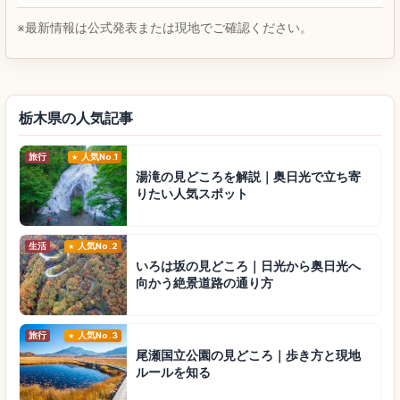
※最新情報は公式発表または現地でご確認ください。
栃木県の人気記事
旅行
人気No.1
湯滝の見どころを解説｜奥日光で立ち寄
りたい人気スポット
生活
人気No.2
いろは坂の見どころ｜日光から奥日光へ
向かう絶景道路の通り方
旅行
人気No.3
尾瀬国立公園の見どころ｜歩き方と現地
ルールを知る