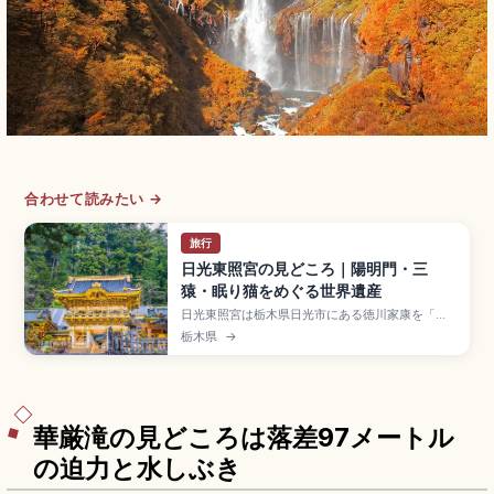
合わせて読みたい →
旅行
日光東照宮の見どころ｜陽明門・三
猿・眠り猫をめぐる世界遺産
日光東照宮は栃木県日光市にある徳川家康を「東
照大権現」として祀る世界遺産で、1617年創建後
栃木県
→
に徳川家光の「寛永の大造替」で豪華絢爛な姿
に。国宝・陽明門(別名・日暮門)、神厩舎の三猿、
左甚五郎作と伝わる国宝・眠り猫、奥社の207段
石段が見どころです。拝観料1,600円、東武日光
駅からのアクセスも押さえています。
華厳滝の見どころは落差97メートル
の迫力と水しぶき