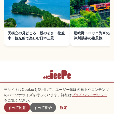
天橋立の見どころ｜股のぞき・松並
嵯峨野トロッコ列車の楽
木・観光船で楽しむ日本三景
津川渓谷の絶景旅
利用規約
プライバシーポリシー
Cookie 設定
当サイトはCookieを使用して、ユーザー体験の向上やコンテンツ
のパーソナライズを行っています。詳細は
プライバシーポリシー
付近のスポット
をご覧ください。
Copyright © 2026 JeePe Inc. All rights reserved.
すべて同意
すべて拒否
設定