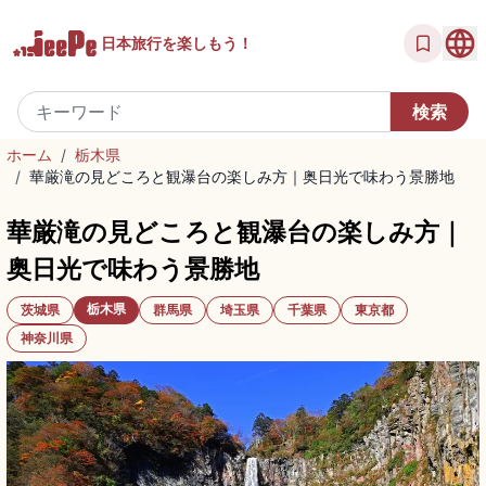
日本旅行を
楽しもう！
ホーム
/
栃木県
/
華厳滝の見どころと観瀑台の楽しみ方｜奥日光で味わう景勝地
華厳滝の見どころと観瀑台の楽しみ方｜
奥日光で味わう景勝地
栃木県
茨城県
群馬県
埼玉県
千葉県
東京都
神奈川県