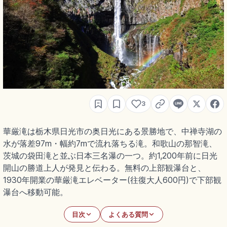
3
華厳滝は栃木県日光市の奥日光にある景勝地で、中禅寺湖の
水が落差97m・幅約7mで流れ落ちる滝。和歌山の那智滝、
茨城の袋田滝と並ぶ日本三名瀑の一つ。約1,200年前に日光
開山の勝道上人が発見と伝わる。無料の上部観瀑台と、
1930年開業の華厳滝エレベーター(往復大人600円)で下部観
瀑台へ移動可能。
目次
よくある質問