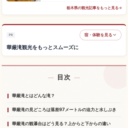
栃木県の観光記事をもっと見る
→
宿・体験を見る
PR
華厳滝観光をもっとスムーズに
目次
華厳滝付近の宿を探す
↗
華厳滝の体験を探す
↗
華厳滝とはどんな滝？
華厳滝の見どころは落差97メートルの迫力と水しぶき
華厳滝の観瀑台はどう見る？上からと下からの違い