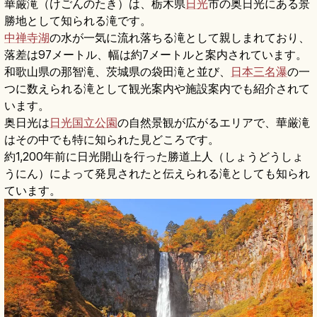
華厳滝（けごんのたき）は、栃木県
日光
市の奥日光にある景
勝地として知られる滝です。
中禅寺湖
の水が一気に流れ落ちる滝として親しまれており、
落差は97メートル、幅は約7メートルと案内されています。
和歌山県の那智滝、茨城県の袋田滝と並び、
日本三名瀑
の一
つに数えられる滝として観光案内や施設案内でも紹介されて
います。
奥日光は
日光国立公園
の自然景観が広がるエリアで、華厳滝
はその中でも特に知られた見どころです。
約1,200年前に日光開山を行った勝道上人（しょうどうしょ
うにん）によって発見されたと伝えられる滝としても知られ
ています。