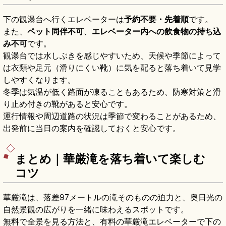
下の観瀑台へ行くエレベーターは
予約不要・先着順
です。
また、
ペット同伴不可
、
エレベーター内への飲食物の持ち込
み不可
です。
観瀑台では水しぶきを感じやすいため、天候や季節によって
は衣類や足元（滑りにくい靴）に気を配ると落ち着いて見学
しやすくなります。
冬季は気温が低く路面が凍ることもあるため、防寒対策と滑
り止め付きの靴があると安心です。
運行情報や周辺道路の状況は季節で変わることがあるため、
出発前に当日の案内を確認しておくと安心です。
まとめ｜華厳滝を落ち着いて楽しむ
コツ
華厳滝は、落差97メートルの滝そのものの迫力と、奥日光の
自然景観の広がりを一緒に味わえるスポットです。
無料で全景を見る方法と、有料の華厳滝エレベーターで下の