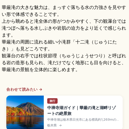
華厳滝の大きな魅力は、まっすぐ落ちる水の力強さを見やす
い形で体感できることです。
上から眺めると滝全体の形がつかみやすく、下の観瀑台では
滝つぼへ落ちる水しぶきや岩肌の迫力をより近くで感じられ
ます。
華厳滝の周囲に流れる細い小滝群「十二滝（じゅうにた
き）」も見どころです。
観瀑台の右手では柱状節理（ちゅうじょうせつり）と呼ばれ
る岩の造形も見られ、滝だけでなく地形にも目を向けると、
華厳滝の景観を立体的に楽しめます。
合わせて読みたい →
旅行
中禅寺湖ガイド｜華厳の滝と湖畔リゾ
ートの絶景旅
中禅寺湖は栃木県日光市にある標高約1,269mの
湖で、周囲約25km・最大水深約163mの規模を誇
栃木県
→
る山岳リゾート。男体山(2,486m)を望み、流出