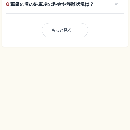
keyboard_arrow_down
Q.
華厳の滝の駐車場の料金や混雑状況は？
add
もっと見る