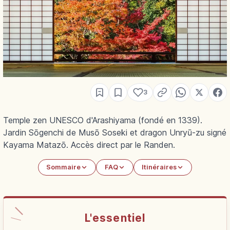
3
Temple zen UNESCO d'Arashiyama (fondé en 1339).
Jardin Sōgenchi de Musō Soseki et dragon Unryū-zu signé
Kayama Matazō. Accès direct par le Randen.
Sommaire
FAQ
Itinéraires
L'essentiel