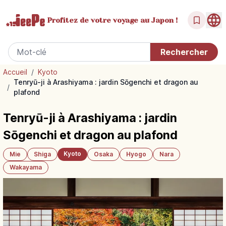
Profitez de votre
voyage au Japon !
Accueil
/
Kyoto
Tenryū-ji à Arashiyama : jardin Sōgenchi et dragon au
/
plafond
Tenryū-ji à Arashiyama : jardin
Sōgenchi et dragon au plafond
Kyoto
Mie
Shiga
Osaka
Hyogo
Nara
Wakayama