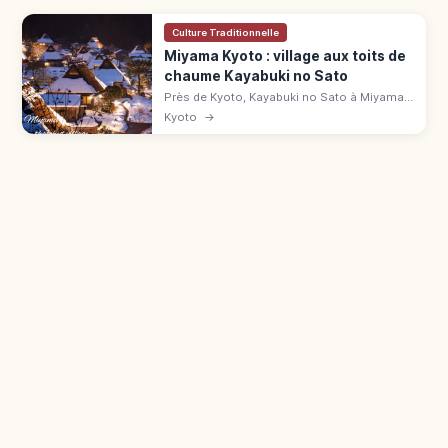
Culture Traditionnelle
Miyama Kyoto : village aux toits de
chaume Kayabuki no Sato
Près de Kyoto, Kayabuki no Sato à Miyama
compte 39 chaumières sur 50 maisons.
Kyoto
→
Musée, parking, accès en bus depuis
Hiyoshi.