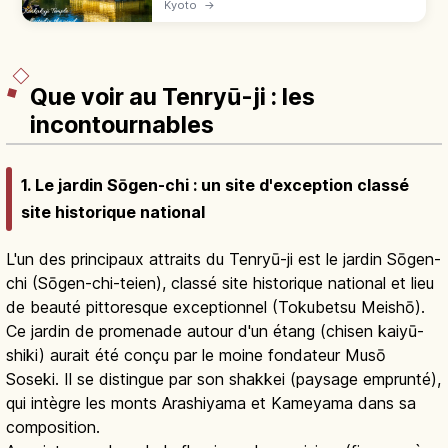
Kyoto
→
reflétés dans l'étang. Tarifs, horaires, accès
en bus et meilleures saisons.
Que voir au Tenryū-ji : les
incontournables
1. Le jardin Sōgen-chi : un site d'exception classé
site historique national
L'un des principaux attraits du Tenryū-ji est le jardin Sōgen-
chi (Sōgen-chi-teien), classé site historique national et lieu
de beauté pittoresque exceptionnel (Tokubetsu Meishō).
Ce jardin de promenade autour d'un étang (chisen kaiyū-
shiki) aurait été conçu par le moine fondateur Musō
Soseki. Il se distingue par son shakkei (paysage emprunté),
qui intègre les monts Arashiyama et Kameyama dans sa
composition.