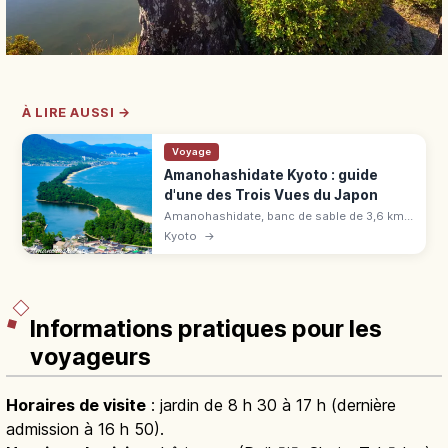
À LIRE AUSSI →
Voyage
Amanohashidate Kyoto : guide
d'une des Trois Vues du Japon
Amanohashidate, banc de sable de 3,6 km
bordé de 6 700 pins : une des Trois Vues du
Kyoto
→
Japon. Panoramas, vélo, spécialités, accès
en 2h depuis Kyoto.
Informations pratiques pour les
voyageurs
Horaires de visite
: jardin de 8 h 30 à 17 h (dernière
admission à 16 h 50).