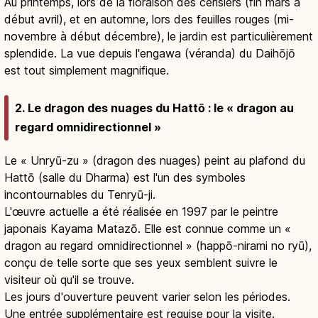
Au printemps, lors de la floraison des cerisiers (fin mars à
début avril), et en automne, lors des feuilles rouges (mi-
novembre à début décembre), le jardin est particulièrement
splendide. La vue depuis l'engawa (véranda) du Daihōjō
est tout simplement magnifique.
2. Le dragon des nuages du Hattō : le « dragon au
regard omnidirectionnel »
Le « Unryū-zu » (dragon des nuages) peint au plafond du
Hattō (salle du Dharma) est l'un des symboles
incontournables du Tenryū-ji.
L'œuvre actuelle a été réalisée en 1997 par le peintre
japonais Kayama Matazō. Elle est connue comme un «
dragon au regard omnidirectionnel » (happō-nirami no ryū),
conçu de telle sorte que ses yeux semblent suivre le
visiteur où qu'il se trouve.
Les jours d'ouverture peuvent varier selon les périodes.
Une entrée supplémentaire est requise pour la visite.