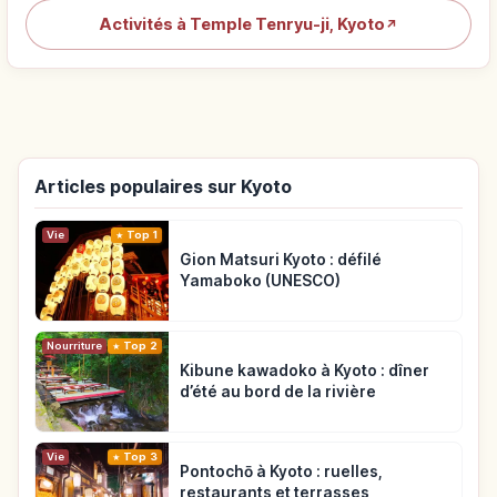
Activités à Temple Tenryu-ji, Kyoto
↗
Articles populaires sur Kyoto
Vie
Top 1
Gion Matsuri Kyoto : défilé
Yamaboko (UNESCO)
Nourriture
Top 2
Kibune kawadoko à Kyoto : dîner
d’été au bord de la rivière
Vie
Top 3
Pontochō à Kyoto : ruelles,
restaurants et terrasses