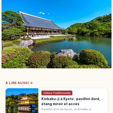
À LIRE AUSSI →
Culture Traditionnelle
Kinkaku-ji à Kyoto : pavillon doré,
étang miroir et accès
Pavillon d'Or de Kyoto, le Kinkaku-ji
(UNESCO) éblouit avec ses 3 étages dorés