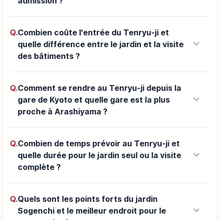
admission ?
Q.
Combien coûte l'entrée du Tenryu-ji et
keyboard_arrow_down
quelle différence entre le jardin et la visite
des bâtiments ?
Q.
Comment se rendre au Tenryu-ji depuis la
keyboard_arrow_down
gare de Kyoto et quelle gare est la plus
proche à Arashiyama ?
Q.
Combien de temps prévoir au Tenryu-ji et
keyboard_arrow_down
quelle durée pour le jardin seul ou la visite
complète ?
Q.
Quels sont les points forts du jardin
keyboard_arrow_down
Sogenchi et le meilleur endroit pour le