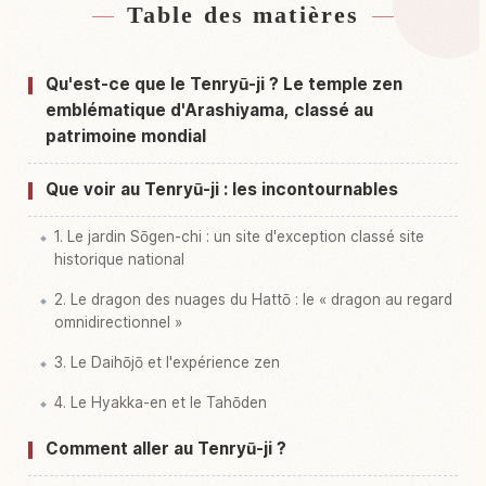
Table des matières
Hébergements près de Temple Tenryu-ji, Kyoto
↗
Activités à Temple Tenryu-ji, Kyoto
↗
Qu'est-ce que le Tenryū-ji ? Le temple zen
emblématique d'Arashiyama, classé au
patrimoine mondial
Que voir au Tenryū-ji : les incontournables
1. Le jardin Sōgen-chi : un site d'exception classé site
historique national
2. Le dragon des nuages du Hattō : le « dragon au regard
omnidirectionnel »
3. Le Daihōjō et l'expérience zen
4. Le Hyakka-en et le Tahōden
Comment aller au Tenryū-ji ?