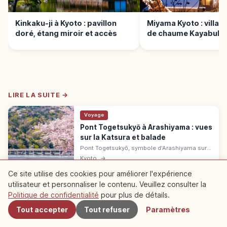
Kinkaku-ji à Kyoto : pavillon
Miyama Kyoto : village
doré, étang miroir et accès
de chaume Kayabuki 
LIRE LA SUITE →
Voyage
Pont Togetsukyō à Arashiyama : vues
sur la Katsura et balade
Pont Togetsukyō, symbole d'Arashiyama sur
la Katsura. Cerisiers fin mars-avril, érables en
Kyoto
→
nov.-déc., Tenryū-ji et bambouseraie à
proximité.
Ce site utilise des cookies pour améliorer l'expérience
utilisateur et personnaliser le contenu. Veuillez consulter la
À proximité
※ Le contenu de l'article est basé sur des informations au moment de la
Politique de confidentialité
pour plus de détails.
rédaction et peut différer de la situation actuelle. De plus, nous ne
garantissons pas l'exactitude et l'exhaustivité du contenu publié, merci de
Tout accepter
Tout refuser
Paramètres
votre compréhension.
Sponsorisé
Cet article peut contenir des publicités (liens affiliés) ;