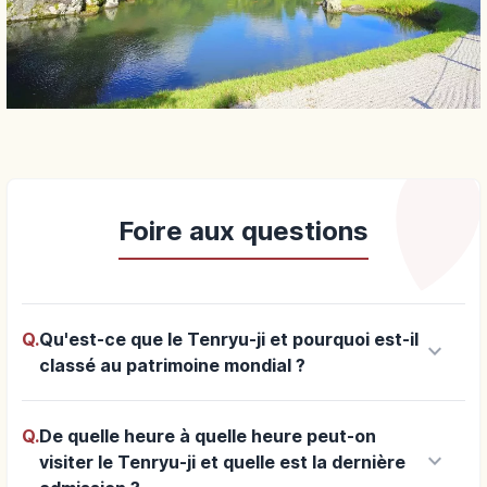
Foire aux questions
Q.
Qu'est-ce que le Tenryu-ji et pourquoi est-il
keyboard_arrow_down
classé au patrimoine mondial ?
Q.
De quelle heure à quelle heure peut-on
keyboard_arrow_down
visiter le Tenryu-ji et quelle est la dernière