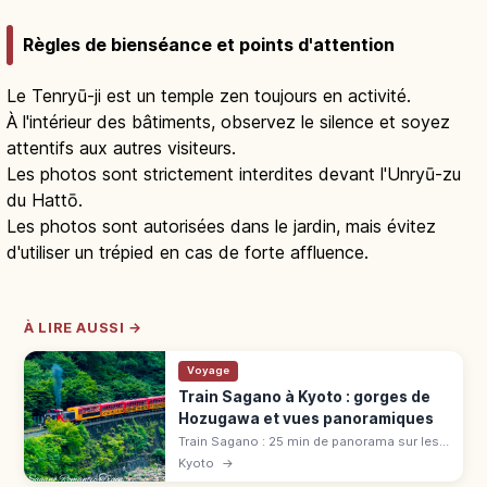
Règles de bienséance et points d'attention
Le Tenryū-ji est un temple zen toujours en activité.
À l'intérieur des bâtiments, observez le silence et soyez
attentifs aux autres visiteurs.
Les photos sont strictement interdites devant l'Unryū-zu
du Hattō.
Les photos sont autorisées dans le jardin, mais évitez
d'utiliser un trépied en cas de forte affluence.
À LIRE AUSSI →
Voyage
Train Sagano à Kyoto : gorges de
Hozugawa et vues panoramiques
Train Sagano : 25 min de panorama sur les
gorges de Hozugawa (7,3 km). Tarif 880 ¥,
Kyoto
→
voiture « The Rich », réservation cerisiers et