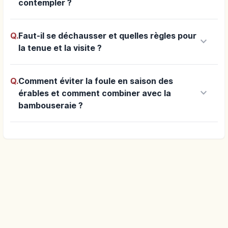
contempler ?
Q.
Faut-il se déchausser et quelles règles pour
keyboard_arrow_down
la tenue et la visite ?
Q.
Comment éviter la foule en saison des
keyboard_arrow_down
érables et comment combiner avec la
bambouseraie ?