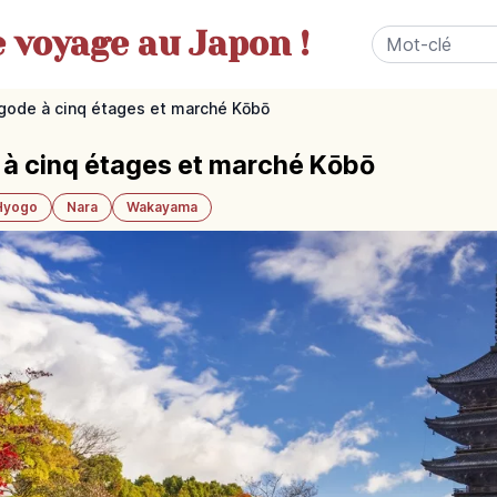
e
voyage au Japon !
pagode à cinq étages et marché Kōbō
e à cinq étages et marché Kōbō
Hyogo
Nara
Wakayama