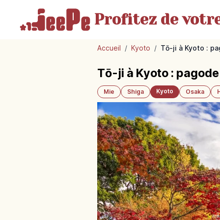
Profitez de votr
Accueil
/
Kyoto
/
Tō-ji à Kyoto : 
Tō-ji à Kyoto : pagod
Kyoto
Mie
Shiga
Osaka