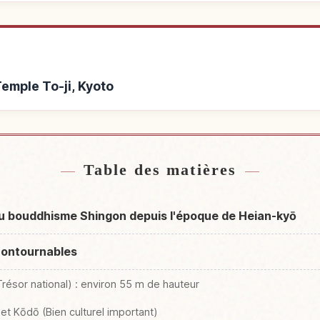
Temple To-ji, Kyoto
Temple To-ji, Kyoto
Activités à Tem
↗
Table des matières
l du bouddhisme Shingon depuis l'époque de Heian-kyō
ncontournables
résor national) : environ 55 m de hauteur
 et Kōdō (Bien culturel important)