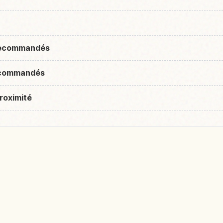
 recommandés
recommandés
roximité