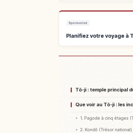
Sponsorisé
Planifiez votre voyage à 
Hébergements près de 
Tō-ji : temple principa
Que voir au Tō-ji : les i
1. Pagode à cinq étages (T
2. Kondō (Trésor national)