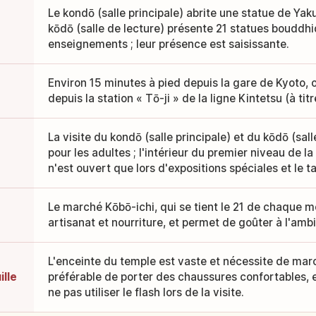
Le kondō (salle principale) abrite une statue de Yaku
kōdō (salle de lecture) présente 21 statues bouddh
enseignements ; leur présence est saisissante.
Environ 15 minutes à pied depuis la gare de Kyoto, 
depuis la station « Tō-ji » de la ligne Kintetsu (à titr
La visite du kondō (salle principale) et du kōdō (sal
pour les adultes ; l'intérieur du premier niveau de 
n'est ouvert que lors d'expositions spéciales et le tar
Le marché Kōbō-ichi, qui se tient le 21 de chaque mo
artisanat et nourriture, et permet de goûter à l'amb
L'enceinte du temple est vaste et nécessite de marc
ille
préférable de porter des chaussures confortables, e
ne pas utiliser le flash lors de la visite.