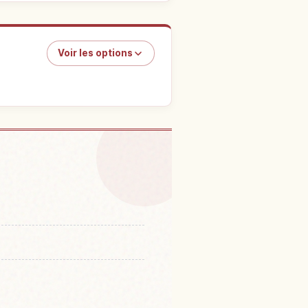
Voir les options
ple To-ji, Kyoto
↗