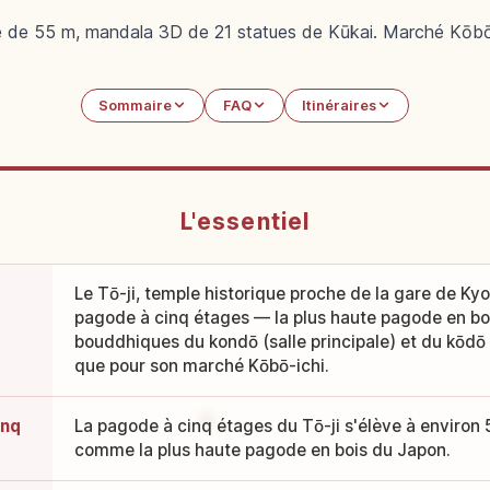
 de 55 m, mandala 3D de 21 statues de Kūkai. Marché Kōbō
Sommaire
FAQ
Itinéraires
L'essentiel
Le Tō-ji, temple historique proche de la gare de Kyo
pagode à cinq étages — la plus haute pagode en bo
bouddhiques du kondō (salle principale) et du kōdō (
que pour son marché Kōbō-ichi.
inq
La pagode à cinq étages du Tō-ji s'élève à environ
comme la plus haute pagode en bois du Japon.