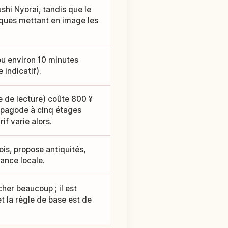
shi Nyorai, tandis que le
iques mettant en image les
ou environ 10 minutes
e indicatif).
le de lecture) coûte 800 ¥
la pagode à cinq étages
if varie alors.
is, propose antiquités,
iance locale.
her beaucoup ; il est
t la règle de base est de