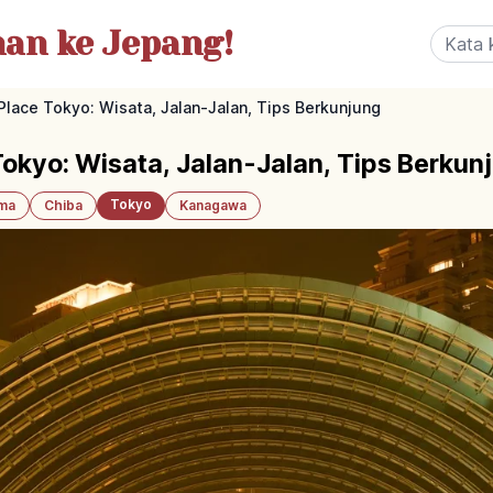
nan
ke Jepang!
lace Tokyo: Wisata, Jalan-Jalan, Tips Berkunjung
okyo: Wisata, Jalan-Jalan, Tips Berkun
Tokyo
ama
Chiba
Kanagawa