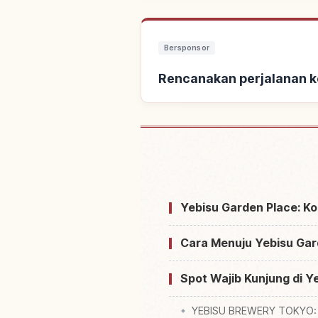
Bersponsor
Rencanakan perjalanan k
Cari penginapan dekat
Yebisu Garden Place: K
Cara Menuju Yebisu Gard
Spot Wajib Kunjung di Y
YEBISU BREWERY TOKYO: M