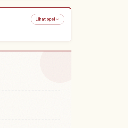
Lihat opsi
Yebisu Garden Place
↗