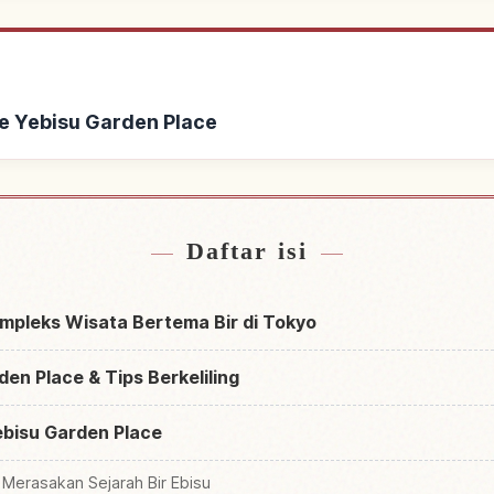
e Yebisu Garden Place
 Yebisu Garden Place
Cari aktivitas di 
↗
Daftar isi
ompleks Wisata Bertema Bir di Tokyo
en Place & Tips Berkeliling
ebisu Garden Place
erasakan Sejarah Bir Ebisu