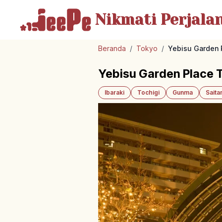
Nikmati Perjala
Beranda
/
Tokyo
/
Yebisu Garden P
Yebisu Garden Place T
Ibaraki
Tochigi
Gunma
Sait