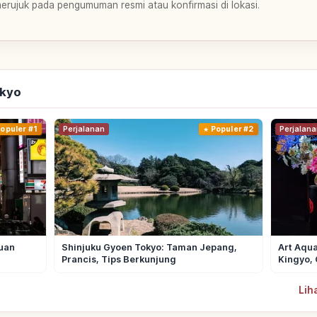
merujuk pada pengumuman resmi atau konfirmasi di lokasi.
okyo
opuler #1
Perjalanan
Populer #2
Perjalana
uan
Shinjuku Gyoen Tokyo: Taman Jepang,
Art Aqua
Prancis, Tips Berkunjung
Kingyo, 
Lih