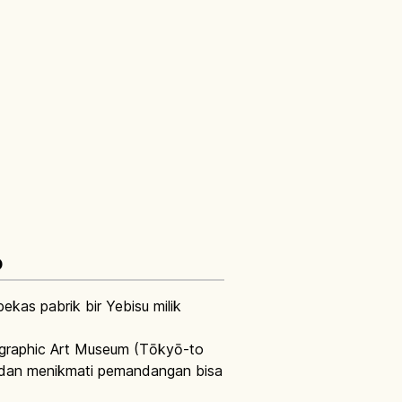
o
kas pabrik bir Yebisu milik
graphic Art Museum (Tōkyō-to
n, dan menikmati pemandangan bisa