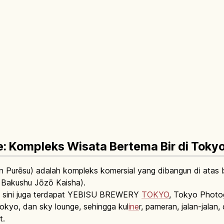
: Kompleks Wisata Bertema Bir di Toky
 Purēsu) adalah kompleks komersial yang dibangun di atas be
 Bakushu Jōzō Kaisha).
 di sini juga terdapat YEBISU BREWERY
TOKYO
, Tokyo Photo
okyo, dan sky lounge, sehingga kul
ine
r, pameran, jalan-jala
t.