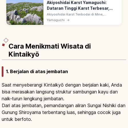
Akiyoshidai Karst Yamaguchi:
Dataran Tinggi Karst Terbesar,
Rute Wisata
Akiyoshidai Karst Tenbodai di Mine,
Yamaguchi: dataran tinggi karst dengan batu
Yamaguchi
→
kapur putih. Bentang karrenfeld & doline;
pemandangan 4 musim & yamayaki.
Cara Menikmati Wisata di
Kintaikyō
1. Berjalan di atas jembatan
Saat menyeberangi Kintaikyō dengan berjalan kaki, Anda
bisa merasakan langsung struktur sambungan kayu dan
naik-turun lengkung jembatan.
Dari atas jembatan, pemandangan aliran Sungai Nishiki dan
Gunung Shiroyama terbentang luas, sehingga cocok juga
untuk berfoto.