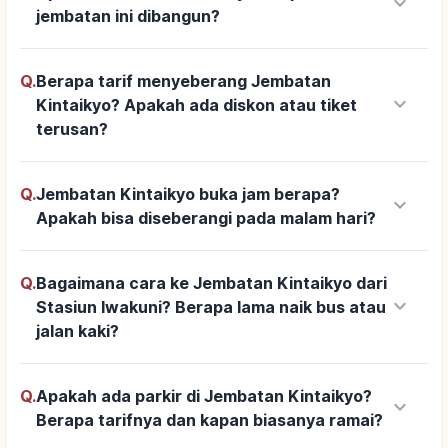
keyboard_arrow_down
jembatan ini dibangun?
Q.
Berapa tarif menyeberang Jembatan
keyboard_arrow_down
Kintaikyo? Apakah ada diskon atau tiket
terusan?
Q.
Jembatan Kintaikyo buka jam berapa?
keyboard_arrow_down
Apakah bisa diseberangi pada malam hari?
Q.
Bagaimana cara ke Jembatan Kintaikyo dari
keyboard_arrow_down
Stasiun Iwakuni? Berapa lama naik bus atau
jalan kaki?
Q.
Apakah ada parkir di Jembatan Kintaikyo?
keyboard_arrow_down
Berapa tarifnya dan kapan biasanya ramai?