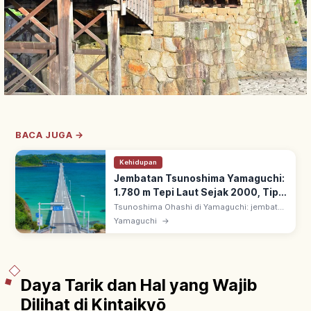
BACA JUGA →
Kehidupan
Jembatan Tsunoshima Yamaguchi:
1.780 m Tepi Laut Sejak 2000, Tips
Berkunjung
Tsunoshima Ohashi di Yamaguchi: jembatan
1.780 m menghubungkan ke Pulau
Yamaguchi
→
Tsunoshima. Dibuka November 2000, bebas
tol; lengkung putih di atas laut hijau zamrud.
Daya Tarik dan Hal yang Wajib
Dilihat di Kintaikyō