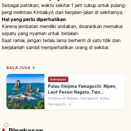
Sebagai patokan, waktu sekitar 1 jam cukup untuk pulang-
pergi melintasi Kintaikyō dan berjalan-jalan di sekitarnya.
Hal yang perlu diperhatikan
Karena jembatan memiliki undakan, disarankan memakai
sepatu yang nyaman untuk berjalan.
Saat ramai, jangan terlalu lama berhenti di satu titik dan
berjalanlah sambil memperhatikan orang di sekitar.
BACA JUGA →
Kehidupan
Pulau Omijima Yamaguchi: 'Alpen,
Laut' Pesisir Nagato, Tips
Berkunjung
Omijima di Nagato, Yamaguchi: pulau
dijuluki 'Alpen di Laut' karena tebing curam,
Yamaguchi
→
gua & batuan unik ombak Laut Jepang. Kapal
wisata & jalur trekking pesisir.