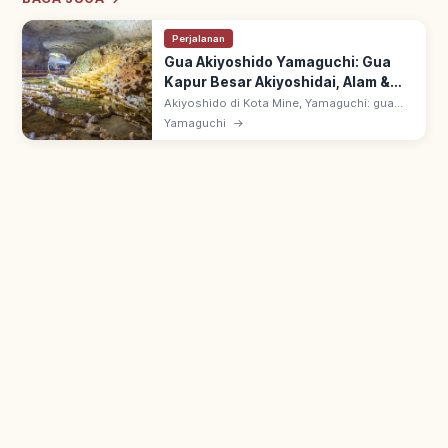
Perjalanan
Gua Akiyoshido Yamaguchi: Gua
Kapur Besar Akiyoshidai, Alam &
Rute
Akiyoshido di Kota Mine, Yamaguchi: gua
kapur besar di Akiyoshidai. Stalaktit
Yamaguchi
→
bertingkat 'Hyakumai-zara' & pilar
'Ogonbashira'. Suhu nyaman sepanjang
tahun.