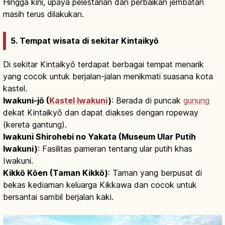
Hingga kini, upaya pelestarian dan perbaikan jembatan
masih terus dilakukan.
5. Tempat wisata di sekitar Kintaikyō
Di sekitar Kintaikyō terdapat berbagai tempat menarik
yang cocok untuk berjalan-jalan menikmati suasana kota
kastel.
Iwakuni-jō (
Kastel Iwakuni
)
: Berada di puncak
gunung
dekat Kintaikyō dan dapat diakses dengan ropeway
(kereta gantung).
Iwakuni Shirohebi no Yakata (Museum Ular Putih
Iwakuni)
: Fasilitas pameran tentang ular putih khas
Iwakuni.
Kikkō Kōen (Taman Kikkō)
: Taman yang berpusat di
bekas kediaman keluarga Kikkawa dan cocok untuk
bersantai sambil berjalan kaki.