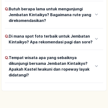
Q.
Butuh berapa lama untuk mengunjungi
keyboard_arrow_down
Jembatan Kintaikyo? Bagaimana rute yang
direkomendasikan?
Q.
Di mana spot foto terbaik untuk Jembatan
keyboard_arrow_down
Kintaikyo? Apa rekomendasi pagi dan sore?
Q.
Tempat wisata apa yang sebaiknya
dikunjungi bersama Jembatan Kintaikyo?
keyboard_arrow_down
Apakah Kastel Iwakuni dan ropeway layak
didatangi?