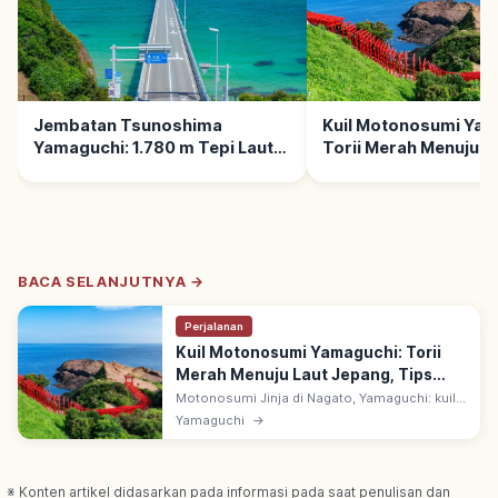
Jembatan Tsunoshima
Kuil Motonosumi Yam
Yamaguchi: 1.780 m Tepi Laut
Torii Merah Menuju L
Sejak 2000, Tips Berkunjung
Jepang, Tips Berkun
BACA SELANJUTNYA →
Perjalanan
Kuil Motonosumi Yamaguchi: Torii
Merah Menuju Laut Jepang, Tips
Berkunjung
Motonosumi Jinja di Nagato, Yamaguchi: kuil
dengan deretan torii merah terang menghadap
Yamaguchi
→
Laut Jepang. Kotak persembahan di torii
utama, dilempar dari bawah.
※ Konten artikel didasarkan pada informasi pada saat penulisan dan