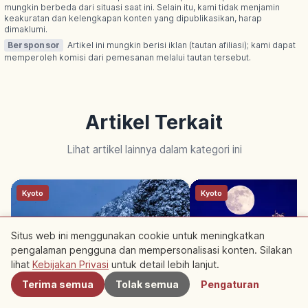
mungkin berbeda dari situasi saat ini. Selain itu, kami tidak menjamin
keakuratan dan kelengkapan konten yang dipublikasikan, harap
dimaklumi.
Bersponsor
Artikel ini mungkin berisi iklan (tautan afiliasi); kami dapat
memperoleh komisi dari pemesanan melalui tautan tersebut.
Artikel Terkait
Lihat artikel lainnya dalam kategori ini
Kyoto
Kyoto
Situs web ini menggunakan cookie untuk meningkatkan
pengalaman pengguna dan mempersonalisasi konten. Silakan
Terdekat
lihat
Kebijakan Privasi
untuk detail lebih lanjut.
Terima semua
Tolak semua
Pengaturan
Ine no Funaya Kyoto: Rumah
Taman Maruyama Kyo