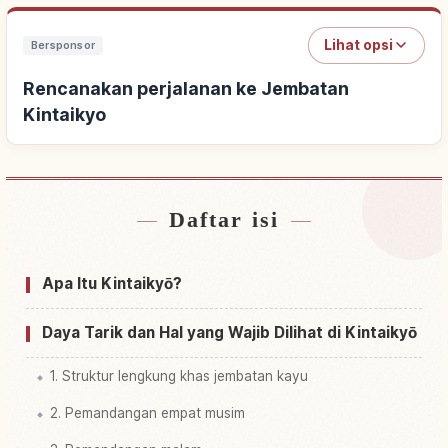
Lihat opsi
Bersponsor
Rencanakan perjalanan ke Jembatan
Kintaikyo
Daftar isi
Cari penginapan dekat Jembatan Kintaikyo
↗
Cari aktivitas di Jembatan Kintaikyo
↗
Apa Itu Kintaikyō?
Daya Tarik dan Hal yang Wajib Dilihat di Kintaikyō
1. Struktur lengkung khas jembatan kayu
2. Pemandangan empat musim