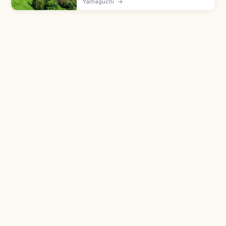
Yamaguchi
→
menghadap Laut Jepang. Kotak
persembahan di torii utama, dilempar dari
bawah.