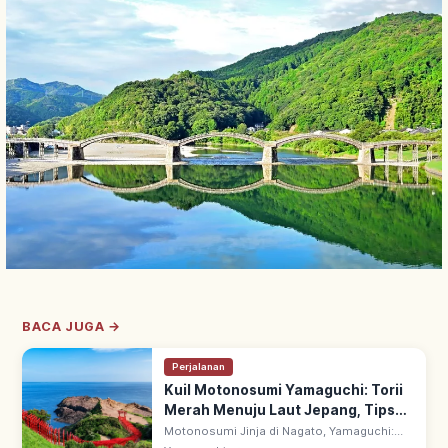
BACA JUGA →
Perjalanan
Kuil Motonosumi Yamaguchi: Torii
Merah Menuju Laut Jepang, Tips
Berkunjung
Motonosumi Jinja di Nagato, Yamaguchi:
kuil dengan deretan torii merah terang