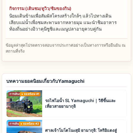
กิจกรรม (เดินชม/ดูวิว/ชิมของกิน)
นิยมเดินข้ามเพื่อสัมผัสโครงสร้างใกล้ๆ แล้วไปทางเดิน
เลียบแม่น้ำเพื่อชมสะพานจากหลายมุม แนะนำชิมอาหาร
ท้องถิ่นอย่างอิวาคุนิซูชิและเมนูปลาอายุควบคู่กัน
ข้อมูลล่าสุดโปรดตรวจสอบจากประกาศอย่างเป็นทางการหรือยืนยัน ณ
สถานที่จริง
บทความยอดนิยมเกี่ยวกับYamaguchi
การเดินทาง
ยอดนิยม #1
รถไฟไอน้ำ SL Yamaguchi｜วิธีขึ้นและ
เที่ยวสายยามากุจิ
การเดินทาง
ยอดนิยม #2
ศาลเจ้าโมโตโนะสุมิ ยามากุจิ: โทริอิแดงสู่