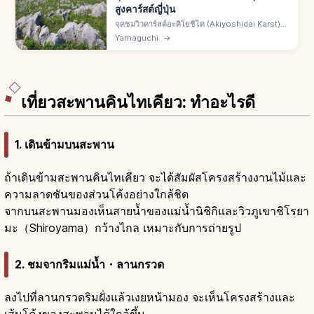
สูงคาร์สต์ญี่ปุ่น
จุดชมวิวคาร์สต์อะคิโยชิได (Akiyoshidai Karst)
คือจุดชมวิวบนอะคิโยชิไดมิเนะ จ.ยามากุจิ ที่ราบสูง
Yamaguchi
→
คาร์สต์ทุ่งหญ้ามีหินปูนกระจาย คาร์เรนเฟลด์ โดลีน
คู่ถ้ำอะคิโยชิโด
เที่ยวสะพานคินไทเคียว: ทำอะไรดี
1. เดินข้ามบนสะพาน
ถ้าเดินข้ามสะพานคินไทเคียว จะได้สัมผัสโครงสร้างงานไม้และ
ความลาดชันของส่วนโค้งอย่างใกล้ชิด
จากบนสะพานมองเห็นสายน้ำของแม่น้ำนิชิกิและวิวภูเขาชิโรยา
มะ（Shiroyama）กว้างไกล เหมาะกับการถ่ายรูป
2. ชมจากริมแม่น้ำ・ลานกรวด
ลงไปที่ลานกรวดริมฝั่งแล้วเงยหน้ามอง จะเห็นโครงสร้างและ