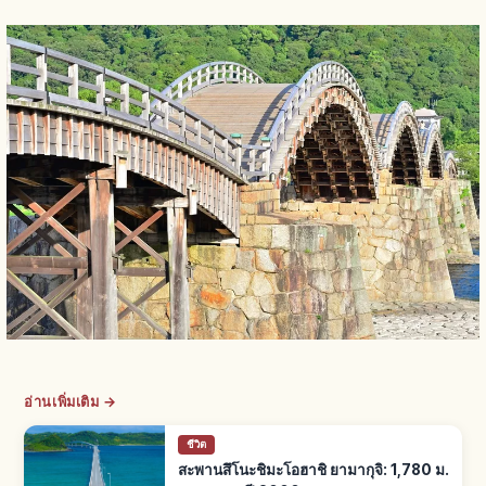
อ่านเพิ่มเติม →
ชีวิต
สะพานสึโนะชิมะโอฮาชิ ยามากุจิ: 1,780 ม.