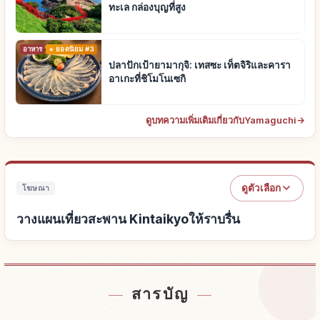
ทะเล กล่องบุญที่สูง
อาหาร
ยอดนิยม #3
ปลาปักเป้ายามากุจิ: เทสซะ เท็ตจิริและคารา
อาเกะที่ชิโมโนเซกิ
ดูบทความเพิ่มเติมเกี่ยวกับYamaguchi
→
ดูตัวเลือก
โฆษณา
วางแผนเที่ยวสะพาน Kintaikyoให้ราบรื่น
หาที่พักใกล้สะพาน Kintaikyo
↗
สารบัญ