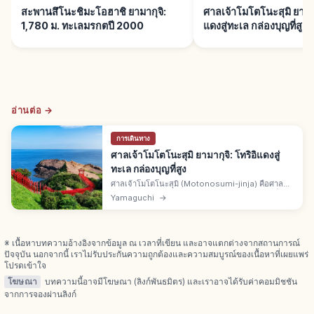
สะพานสึโนะชิมะโอฮาชิ ยามากุจิ:
ศาลเจ้าโมโตโนะสุมิ ยามากุ
1,780 ม. ทะเลมรกตปี 2000
แดงสู่ทะเล กล่องบุญที่สูง
อ่านต่อ →
การเดินทาง
ศาลเจ้าโมโตโนะสุมิ ยามากุจิ: โทริอิแดงสู่
ทะเล กล่องบุญที่สูง
ศาลเจ้าโมโตโนะสุมิ (Motonosumi-jinja) คือศาล
เจ้านางาโตะ จ.ยามากุจิ โทริอิแดงเรียงต่อสู่ทะเลญี่ปุ่น
Yamaguchi
→
กล่องเงินบุญติดที่สูงต้องโยนเหรียญขึ้น ริวกู โนะ ชิโอ
บุกิ
※ เนื้อหาบทความอ้างอิงจากข้อมูล ณ เวลาที่เขียน และอาจแตกต่างจากสถานการณ์
ปัจจุบัน นอกจากนี้ เราไม่รับประกันความถูกต้องและความสมบูรณ์ของเนื้อหาที่เผยแพร่
โปรดเข้าใจ
โฆษณา
บทความนี้อาจมีโฆษณา (ลิงก์พันธมิตร) และเราอาจได้รับค่าคอมมิชชัน
จากการจองผ่านลิงก์