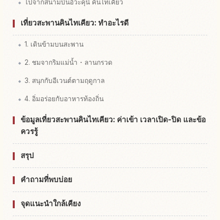
ไปจากสนามบินอิวะคุนิ คินไทเคียว
เที่ยวสะพานคินไทเคียว: ทำอะไรดี
1. เดินข้ามบนสะพาน
2. ชมจากริมแม่น้ำ・ลานกรวด
3. สนุกกับอีเวนต์ตามฤดูกาล
4. อิ่มอร่อยกับอาหารท้องถิ่น
ข้อมูลเที่ยวสะพานคินไทเคียว: ค่าเข้า เวลาเปิด-ปิด และข้อ
ควรรู้
สรุป
คำถามที่พบบ่อย
จุดแนะนำใกล้เคียง