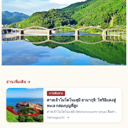
อ่านเพิ่มเติม →
การเดินทาง
ศาลเจ้าโมโตโนะสุมิ ยามากุจิ: โทริอิแดงสู่
ทะเล กล่องบุญที่สูง
ศาลเจ้าโมโตโนะสุมิ (Motonosumi-jinja) คือศาล
เจ้านางาโตะ จ.ยามากุจิ โทริอิแดงเรียงต่อสู่
Yamaguchi
→
ทะเลญี่ปุ่น กล่องเงินบุญติดที่สูงต้องโยนเหรียญขึ้น ริ
วกู โนะ ชิโอบุกิ