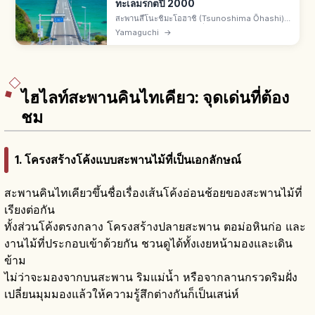
ทะเลมรกตปี 2000
สะพานสึโนะชิมะโอฮาชิ (Tsunoshima Ōhashi)
คือสะพานยาว 1,780 ม. เชื่อมโทโยโฮคุโจชิโมโนะ
Yamaguchi
→
เซกิ จ.ยามากุจิ กับเกาะสึโนะชิมะ เปิด พ.ย. 2000
ไม่เก็บค่าผ่าน ทะเลสีมรกต
ไฮไลท์สะพานคินไทเคียว: จุดเด่นที่ต้อง
ชม
1. โครงสร้างโค้งแบบสะพานไม้ที่เป็นเอกลักษณ์
สะพานคินไทเคียวขึ้นชื่อเรื่องเส้นโค้งอ่อนช้อยของสะพานไม้ที่
เรียงต่อกัน
ทั้งส่วนโค้งตรงกลาง โครงสร้างปลายสะพาน ตอม่อหินก่อ และ
งานไม้ที่ประกอบเข้าด้วยกัน ชวนดูได้ทั้งเงยหน้ามองและเดิน
ข้าม
ไม่ว่าจะมองจากบนสะพาน ริมแม่น้ำ หรือจากลานกรวดริมฝั่ง
เปลี่ยนมุมมองแล้วให้ความรู้สึกต่างกันก็เป็นเสน่ห์