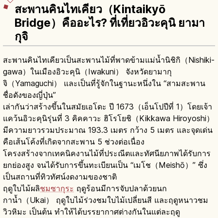
สะพานคินไทเคียว（Kintaikyō
Bridge）คืออะไร? ที่เที่ยวอิวะคุนิ ยามา
กุจิ
สะพานคินไทเคียวเป็นสะพานไม้ที่พาดข้ามแม่น้ำนิชิกิ（Nishiki-
gawa）ในเมืองอิวะคุนิ（Iwakuni） จังหวัดยามากุ
จิ（Yamaguchi） และเป็นที่รู้จักในฐานะหนึ่งใน “สามสะพาน
ชื่อดังของญี่ปุ่น”
เล่ากันว่าสร้างขึ้นในสมัยเอโดะ ปี 1673（เอ็นโปปีที่ 1）โดยเจ้า
แคว้นอิวะคุนิรุ่นที่ 3 คิคคาวะ ฮิโรโยชิ（Kikkawa Hiroyoshi）
มีความยาวรวมประมาณ 193.3 เมตร กว้าง 5 เมตร และจุดเด่น
คือเส้นโค้งที่เกิดจากสะพาน 5 ช่วงต่อเนื่อง
โครงสร้างจากเทคนิคงานไม้ที่ประณีตและทัศนียภาพได้รับการ
ยกย่องสูง จนได้รับการขึ้นทะเบียนเป็น “เมโช（Meishō）” ซึ่ง
เป็นสถานที่ทิวทัศน์งดงามของชาติ
ฤดูใบไม้ผลิ
ชมซากุระ
ฤดูร้อนมีการจับปลาด้วยนก
กาน้ำ（Ukai） ฤดูใบไม้ร่วงชมใบไม้เปลี่ยนสี และฤดูหนาวชม
วิวหิมะ เป็นต้น ทำให้ได้บรรยากาศต่างกันในแต่ละฤดู