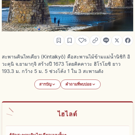
5
สะพานคินไทเคียว (Kintaikyō) คือสะพานไม้ข้ามแม่น้ำนิชิกิ อิ
วะคุนิ จ.ยามากุจิ สร้างปี 1673 โดยคิคคาวะ ฮิโรโยชิ ยาว
193.3 ม. กว้าง 5 ม. 5 ช่วงโค้ง 1 ใน 3 สะพานดัง
สารบัญ
คำถามที่พบบ่อย
ไฮไลต์