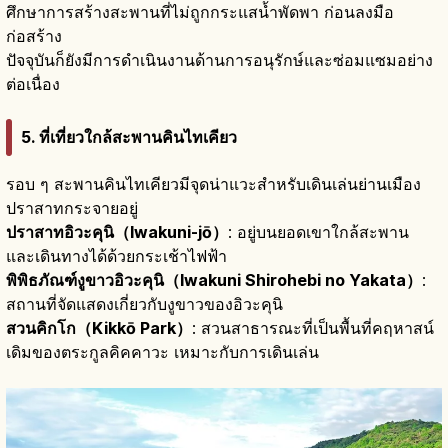
ศึกษาการสร้างสะพานที่ไม่ถูกกระแสน้ำพัดพา ก่อนลงมือ
ก่อสร้าง
ปัจจุบันก็ยังมีการดำเนินงานด้านการอนุรักษ์และซ่อมแซมอย่าง
ต่อเนื่อง
5. ที่เที่ยวใกล้สะพานคินไทเคียว
รอบ ๆ สะพานคินไทเคียวมีจุดน่าแวะสำหรับเดินเล่นย่านเมือง
ปราสาทกระจายอยู่
ปราสาทอิวะคุนิ（Iwakuni-jō）
: อยู่บนยอดเขาใกล้สะพาน
และเดินทางได้ด้วยกระเช้าไฟฟ้า
พิพิธภัณฑ์งูขาวอิวะคุนิ（Iwakuni Shirohebi no Yakata）
:
สถานที่จัดแสดงเกี่ยวกับงูขาวของอิวะคุนิ
สวนคิกโก（Kikkō Park）
: สวนสาธารณะที่เป็นพื้นที่คฤหาสน์
เดิมของตระกูลคิคคาวะ เหมาะกับการเดินเล่น