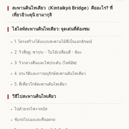
หากิจกรรมในสะพาน Kintaikyo
↗
สะพานคินไทเคียว（Kintaikyō Bridge）คืออะไร? ที่
เที่ยวอิวะคุนิ ยามากุจิ
ไฮไลท์สะพานคินไทเคียว: จุดเด่นที่ต้องชม
1. โครงสร้างโค้งแบบสะพานไม้ที่เป็นเอกลักษณ์
2. วิวสี่ฤดู: ซากุระ・ใบไม้เปลี่ยนสี・หิมะ
3. วิวกลางคืนและไฟประดับ (ไลท์อัพ)
4. ประวัติและการอนุรักษ์สะพานคินไทเคียว
5. ที่เที่ยวใกล้สะพานคินไทเคียว
วิธีไปสะพานคินไทเคียว
ไปด้วยรถไฟ+รถบัส
ขับรถไปเองและที่จอดรถ