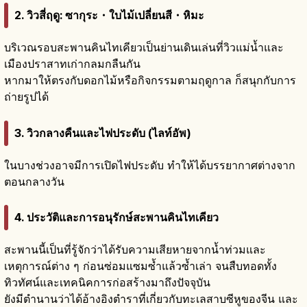
2. วิวสี่ฤดู: ซากุระ・ใบไม้เปลี่ยนสี・หิมะ
บริเวณรอบสะพานคินไทเคียวเป็นย่านเดินเล่นที่วิวแม่น้ำและ
เมืองปราสาทเก่ากลมกลืนกัน
หากมาให้ตรงกับดอกไม้หรือกิจกรรมตามฤดูกาล ก็สนุกกับการ
ถ่ายรูปได้
3. วิวกลางคืนและไฟประดับ (ไลท์อัพ)
ในบางช่วงอาจมีการเปิดไฟประดับ ทำให้ได้บรรยากาศต่างจาก
ตอนกลางวัน
4. ประวัติและการอนุรักษ์สะพานคินไทเคียว
สะพานนี้เป็นที่รู้จักว่าได้รับความเสียหายจากน้ำท่วมและ
เหตุการณ์ต่าง ๆ ก่อนซ่อมแซมซ้ำแล้วซ้ำเล่า จนสืบทอดทั้ง
ทิวทัศน์และเทคนิคการก่อสร้างมาถึงปัจจุบัน
ยังมีตำนานว่าได้อ้างอิงตำราที่เกี่ยวกับทะเลสาบซีหูของจีน และ