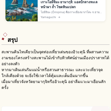
เกาะโอมีจิมะ ยามากุจิ: แอลป์กลางทะเล
หน้าผา ถ้ำ โขดหินแปลก
โอมีจิมะ (Ōmijima) คือเกาะเมืองนางาโตะ จ.ยามา
กุจิ ฉายา แอลป์กลางทะเล หน้าผาหินถูกคลื่น
Yamaguchi
→
ทะเลญี่ปุ่นกัดเซาะ ถ้ำและโขดหินรูปทรงแปลก ล่อง
เรือชมและเส้นทางเดินเล่น
สรุป
สะพานคินไทเคียวเป็นจุดท่องเที่ยวเด่นของอิวะคุนิ ที่ผสานความ
งามของโครงสร้างสะพานไม้เข้ากับทิวทัศน์ย่านเมืองปราสาทได้
อย่างลงตัว
หากมาเดินเล่นริมแม่น้ำหรือสวนสาธารณะ และแวะเที่ยวจุด
ใกล้เคียงด้วย จะยิ่งใช้เวลาได้คุ้มและเต็มอิ่มมากขึ้น
เมื่อมาเที่ยวจังหวัดยามากุจิหรืออิวะคุนิ อย่าลืมแวะมาเยือนสัก
ครั้ง