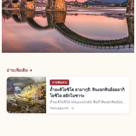
อ่านเพิ่มเติม →
การเดินทาง
ถ้ำอะคิโยชิโด ยามากุจิ: หินงอกหินย้อยอากิ
โยชิได ฮยักไมซาระ
ถ้ำอะคิโยชิโด (Akiyoshidō) คือถ้ำหินงอกหินย้อย
ใต้อากิโยชิไดเมืองมิเนะ จ.ยามากุจิ จุดชมฮยักไมซา
Yamaguchi
→
ระและเสาโอโกงบาชิระ อุณหภูมิคงที่ตลอดปี เที่ยวได้
ทุกฤดู