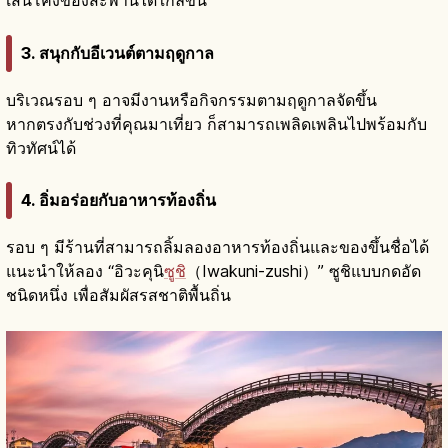
เส้นโค้งของสะพานได้ใกล้ขึ้น
3. สนุกกับอีเวนต์ตามฤดูกาล
บริเวณรอบ ๆ อาจมีงานหรือกิจกรรมตามฤดูกาลจัดขึ้น
หากตรงกับช่วงที่คุณมาเที่ยว ก็สามารถเพลิดเพลินไปพร้อมกับ
ทิวทัศน์ได้
4. อิ่มอร่อยกับอาหารท้องถิ่น
รอบ ๆ มีร้านที่สามารถลิ้มลองอาหารท้องถิ่นและของขึ้นชื่อได้
แนะนำให้ลอง “อิวะคุนิ
ซูชิ
（Iwakuni-zushi）” ซูชิแบบกดอัด
ชนิดหนึ่ง เพื่อสัมผัสรสชาติพื้นถิ่น