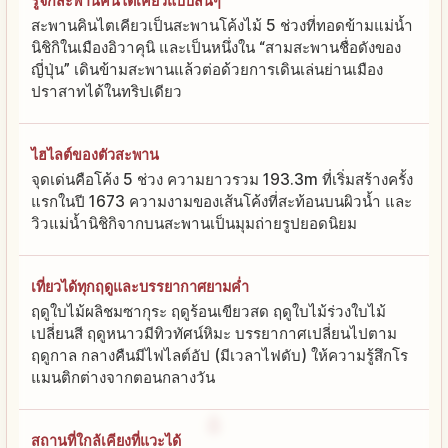
รู้จักสะพานคินไตเคียวแบบสั้นๆ
สะพานคินไตเคียวเป็นสะพานโค้งไม้ 5 ช่วงที่ทอดข้ามแม่น้ำ
นิชิกิในเมืองอิวาคุนิ และเป็นหนึ่งใน “สามสะพานชื่อดังของ
ญี่ปุ่น” เดินข้ามสะพานแล้วต่อด้วยการเดินเล่นย่านเมือง
ปราสาทได้ในทริปเดียว
ไฮไลต์ของตัวสะพาน
จุดเด่นคือโค้ง 5 ช่วง ความยาวรวม 193.3m ที่เริ่มสร้างครั้ง
แรกในปี 1673 ความงามของเส้นโค้งที่สะท้อนบนผิวน้ำ และ
วิวแม่น้ำนิชิกิจากบนสะพานเป็นมุมถ่ายรูปยอดนิยม
เที่ยวได้ทุกฤดูและบรรยากาศยามค่ำ
ฤดูใบไม้ผลิชมซากุระ ฤดูร้อนเขียวสด ฤดูใบไม้ร่วงใบไม้
เปลี่ยนสี ฤดูหนาวมีทิวทัศน์หิมะ บรรยากาศเปลี่ยนไปตาม
ฤดูกาล กลางคืนมีไฟไลต์อัป (มีเวลาไฟดับ) ให้ความรู้สึกโร
แมนติกต่างจากตอนกลางวัน
สถานที่ใกล้เคียงที่แวะได้