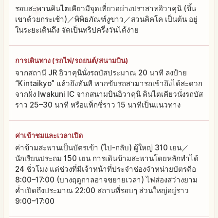
รอบสะพานคินไตเคียวมีจุดเที่ยวอย่างปราสาทอิวาคุนิ (ขึ้น
เขาด้วยกระเช้า)／พิพิธภัณฑ์งูขาว／สวนคิคโค เป็นต้น อยู่
ในระยะเดินถึง จัดเป็นทริปครึ่งวันได้ง่าย
การเดินทาง (รถไฟ/รถยนต์/สนามบิน)
จากสถานี JR อิวาคุนินั่งรถบัสประมาณ 20 นาที ลงป้าย
“Kintaikyo” แล้วถึงทันที หากขับรถสามารถเข้าถึงได้สะดวก
จากฝั่ง Iwakuni IC จากสนามบินอิวาคุนิ คินไตเคียวนั่งรถบัส
ราว 25–30 นาที หรือแท็กซี่ราว 15 นาทีเป็นแนวทาง
ค่าเข้าชมและเวลาเปิด
ค่าข้ามสะพานเป็นบัตรเข้า (ไป-กลับ) ผู้ใหญ่ 310 เยน／
นักเรียนประถม 150 เยน การเดินข้ามสะพานโดยหลักทำได้
24 ชั่วโมง แต่ช่วงที่มีเจ้าหน้าที่ประจำช่องจำหน่ายบัตรคือ
8:00–17:00 (บางฤดูกาลอาจขยายเวลา) ไฟส่องสว่างยาม
ค่ำเปิดถึงประมาณ 22:00 สถานที่รอบๆ ส่วนใหญ่อยู่ราว
9:00–17:00