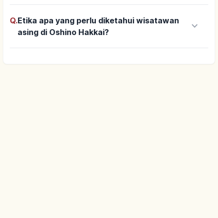
Q.
Etika apa yang perlu diketahui wisatawan
keyboard_arrow_down
asing di Oshino Hakkai?