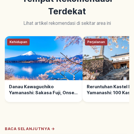
Terdekat
Lihat artikel rekomendasi di sekitar area ini
Kehidupan
Perjalanan
Danau Kawaguchiko
Reruntuhan Kastel Ko
Yamanashi: Sakasa Fuji, Onsen
Yamanashi: 100 Kaste
& Ropeway
#25, Spot Utama
BACA SELANJUTNYA →