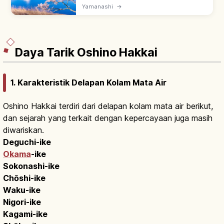
Yamanashi, ketinggian 830 m. Terkenal
Yamanashi
→
dengan Sakasa Fuji (Fuji terbalik di air). Aset
UNESCO, onsen & ropeway.
Daya Tarik Oshino Hakkai
1. Karakteristik Delapan Kolam Mata Air
Oshino Hakkai terdiri dari delapan kolam mata air berikut,
dan sejarah yang terkait dengan kepercayaan juga masih
diwariskan.
Deguchi-ike
Okama
-ike
Sokonashi-ike
Chōshi-ike
Waku-ike
Nigori-ike
Kagami-ike