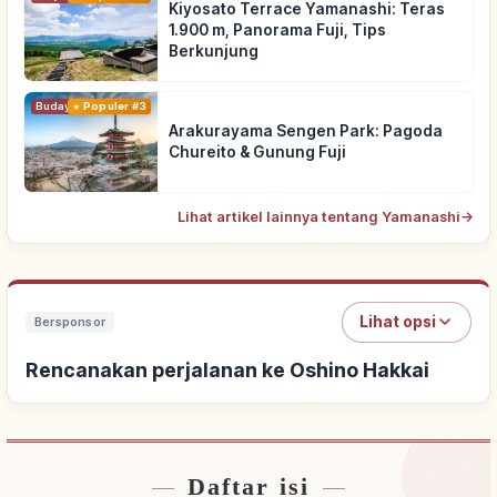
Kiyosato Terrace Yamanashi: Teras
1.900 m, Panorama Fuji, Tips
Berkunjung
Budaya Tradisional
Populer #3
Arakurayama Sengen Park: Pagoda
Chureito & Gunung Fuji
Lihat artikel lainnya tentang Yamanashi
→
Lihat opsi
Bersponsor
Rencanakan perjalanan ke Oshino Hakkai
Daftar isi
Cari penginapan dekat Oshino Hakkai
↗