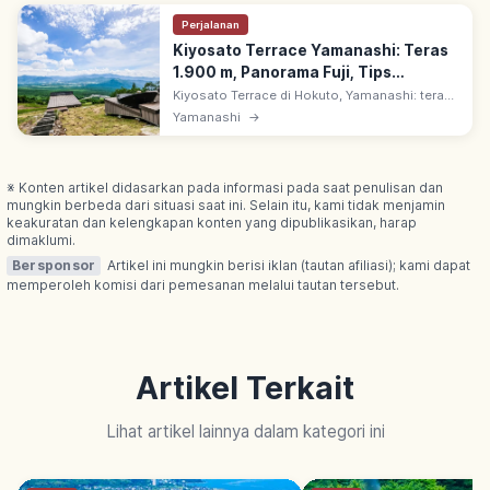
Perjalanan
Kiyosato Terrace Yamanashi: Teras
1.900 m, Panorama Fuji, Tips
Berkunjung
Kiyosato Terrace di Hokuto, Yamanashi: teras
observasi ~1.900 m di green season via
Yamanashi
→
Panorama Lift. Sofa & dek; panorama Gunung
Fuji, Alpen Selatan & Nobeyama.
※ Konten artikel didasarkan pada informasi pada saat penulisan dan
mungkin berbeda dari situasi saat ini. Selain itu, kami tidak menjamin
keakuratan dan kelengkapan konten yang dipublikasikan, harap
dimaklumi.
Bersponsor
Artikel ini mungkin berisi iklan (tautan afiliasi); kami dapat
memperoleh komisi dari pemesanan melalui tautan tersebut.
Artikel Terkait
Lihat artikel lainnya dalam kategori ini