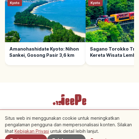
Kyoto
Kyoto
Amanohashidate Kyoto: Nihon
Sagano Torokko Trai
Sankei, Gosong Pasir 3,6 km
Kereta Wisata Lemba
Hozugawa, Tips Berk
Ketentuan Layanan
Kebijakan Privasi
Pengaturan Cookie
Situs web ini menggunakan cookie untuk meningkatkan
pengalaman pengguna dan mempersonalisasi konten. Silakan
Terdekat
Copyright © 2026 JeePe Inc. All rights reserved.
lihat
Kebijakan Privasi
untuk detail lebih lanjut.