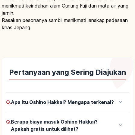
menikmati keindahan alam Gunung Fuji dan mata air yang
jernih.
Rasakan pesonanya sambil menikmati lanskap pedesaan
khas Jepang.
Pertanyaan yang Sering Diajukan
keyboard_arrow_down
Q.
Apa itu Oshino Hakkai? Mengapa terkenal?
Q.
Berapa biaya masuk Oshino Hakkai?
keyboard_arrow_down
Apakah gratis untuk dilihat?