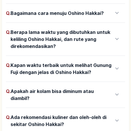
keyboard_arrow_down
Q.
Bagaimana cara menuju Oshino Hakkai?
Q.
Berapa lama waktu yang dibutuhkan untuk
keyboard_arrow_down
keliling Oshino Hakkai, dan rute yang
direkomendasikan?
Q.
Kapan waktu terbaik untuk melihat Gunung
keyboard_arrow_down
Fuji dengan jelas di Oshino Hakkai?
Q.
Apakah air kolam bisa diminum atau
keyboard_arrow_down
diambil?
Q.
Ada rekomendasi kuliner dan oleh-oleh di
keyboard_arrow_down
sekitar Oshino Hakkai?