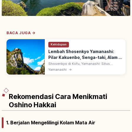
BACA JUGA →
Kehidupan
Lembah Shosenkyo Yamanashi:
Pilar Kakuenbo, Senga-taki, Alam &
Rute
Shosenkyo di Kofu, Yamanashi: Situs
Pemandangan Alam Khusus Nasional
Yamanashi
→
dengan pilar granit Kakuenbo & Air Terjun
Senga-taki. Ropeway ke spot panorama
puncak.
Rekomendasi Cara Menikmati
Oshino Hakkai
1. Berjalan Mengelilingi Kolam Mata Air