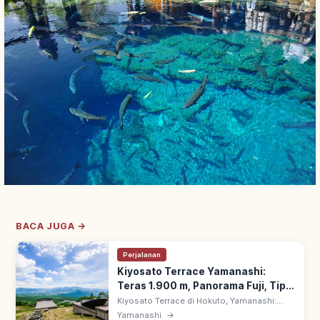
BACA JUGA →
Perjalanan
Kiyosato Terrace Yamanashi:
Teras 1.900 m, Panorama Fuji, Tips
Berkunjung
Kiyosato Terrace di Hokuto, Yamanashi:
teras observasi ~1.900 m di green season
Yamanashi
→