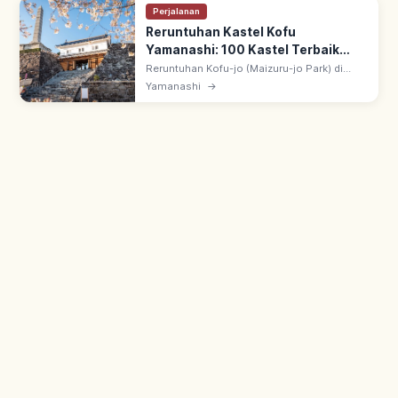
Perjalanan
Reruntuhan Kastel Kofu
Yamanashi: 100 Kastel Terbaik
#25, Spot Utama
Reruntuhan Kofu-jo (Maizuru-jo Park) di
Yamanashi: dibangun akhir abad 16 atas
Yamanashi
→
perintah Toyotomi Hideyoshi. Situs
Bersejarah Nasional & 100 Kastel #25.