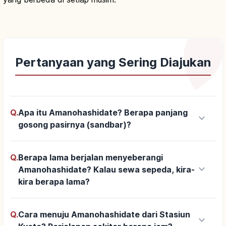
Pertanyaan yang Sering Diajukan
Q.
Apa itu Amanohashidate? Berapa panjang
keyboard_arrow_down
gosong pasirnya (sandbar)?
Q.
Berapa lama berjalan menyeberangi
keyboard_arrow_down
Amanohashidate? Kalau sewa sepeda, kira-
kira berapa lama?
Q.
Cara menuju Amanohashidate dari Stasiun
keyboard_arrow_down