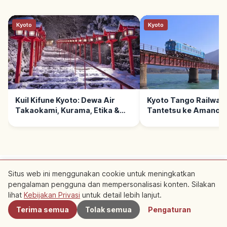
Kyoto
Kyoto
Kuil Kifune Kyoto: Dewa Air
Kyoto Tango Railway:
Takaokami, Kurama, Etika &
Tantetsu ke Amanoh
Rute
Situs web ini menggunakan cookie untuk meningkatkan
pengalaman pengguna dan mempersonalisasi konten. Silakan
Terdekat
lihat
Kebijakan Privasi
untuk detail lebih lanjut.
Ketentuan Layanan
Kebijakan Privasi
Pengaturan Cookie
Terima semua
Tolak semua
Pengaturan