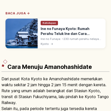
BACA JUGA →
Kehidupan
Ine no Funaya Kyoto: Rumah
Perahu Teluk Ine dan Cara
Berkunjung
Ine no Funaya: ~230 rumah perahu nelayan
di Teluk Ine, Semenanjung Tango, Kyoto
Kyoto
→
utara. Lantai 1 garasi perahu, lantai 2 tempat
tinggal. Cagar budaya sejak 2005.
Cara Menuju Amanohashidate
Dari pusat Kota Kyoto ke Amanohashidate memerlukan
waktu sekitar 2 jam hingga 2 jam 15 menit dengan kereta.
Rute yang umum adalah berangkat dari Stasiun Kyoto,
transit di Stasiun Fukuchiyama, lalu pindah ke Kyoto Tango
Railway.
Selain itu, pada periode tertentu juga tersedia kereta