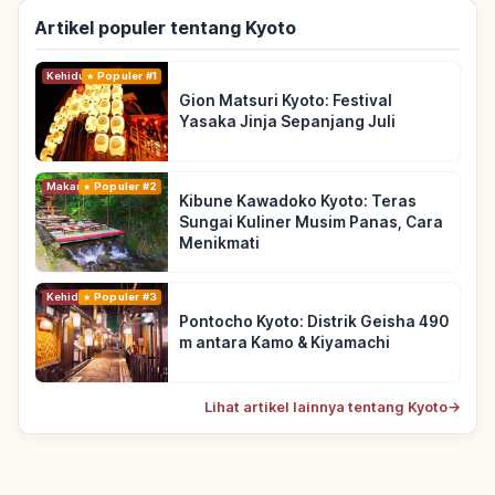
Artikel populer tentang Kyoto
Kehidupan
Populer #1
Gion Matsuri Kyoto: Festival
Yasaka Jinja Sepanjang Juli
Makanan
Populer #2
Kibune Kawadoko Kyoto: Teras
Sungai Kuliner Musim Panas, Cara
Menikmati
Kehidupan
Populer #3
Pontocho Kyoto: Distrik Geisha 490
m antara Kamo & Kiyamachi
Lihat artikel lainnya tentang Kyoto
→