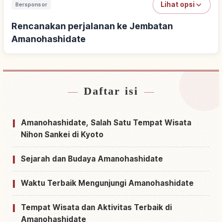
Lihat opsi
Bersponsor
Rencanakan perjalanan ke Jembatan
Amanohashidate
Daftar isi
Cari penginapan dekat Jembatan
↗
Amanohashidate
Amanohashidate, Salah Satu Tempat Wisata
Cari aktivitas di Jembatan Amanohashidate
↗
Nihon Sankei di Kyoto
Sejarah dan Budaya Amanohashidate
Waktu Terbaik Mengunjungi Amanohashidate
Tempat Wisata dan Aktivitas Terbaik di
Amanohashidate