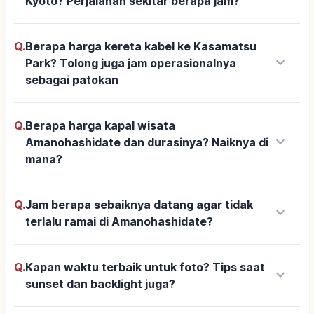
Kyoto? Perjalanan sekitar berapa jam?
Q.
Berapa harga kereta kabel ke Kasamatsu
keyboard_arrow_down
Park? Tolong juga jam operasionalnya
sebagai patokan
Q.
Berapa harga kapal wisata
keyboard_arrow_down
Amanohashidate dan durasinya? Naiknya di
mana?
Q.
Jam berapa sebaiknya datang agar tidak
keyboard_arrow_down
terlalu ramai di Amanohashidate?
Q.
Kapan waktu terbaik untuk foto? Tips saat
keyboard_arrow_down
sunset dan backlight juga?