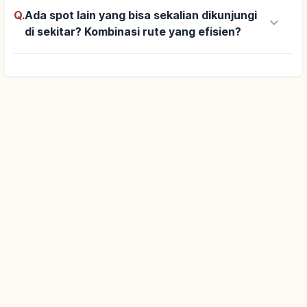
Q.
Ada spot lain yang bisa sekalian dikunjungi
keyboard_arrow_down
di sekitar? Kombinasi rute yang efisien?