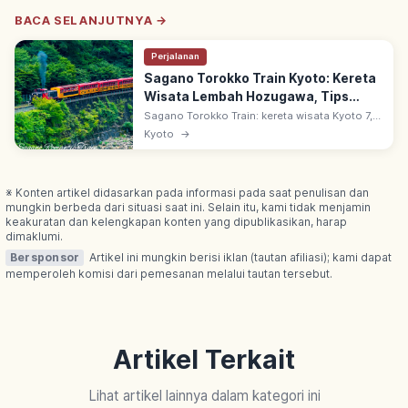
BACA SELANJUTNYA →
Perjalanan
Sagano Torokko Train Kyoto: Kereta
Wisata Lembah Hozugawa, Tips
Berkunjung
Sagano Torokko Train: kereta wisata Kyoto 7,3
km dari Stasiun Torokko Saga ke Kameoka.
Kyoto
→
Sejak 1991 di bekas jalur JR Sanin Main,
melaju di tepi Lembah Hozugawa.
※ Konten artikel didasarkan pada informasi pada saat penulisan dan
mungkin berbeda dari situasi saat ini. Selain itu, kami tidak menjamin
keakuratan dan kelengkapan konten yang dipublikasikan, harap
dimaklumi.
Bersponsor
Artikel ini mungkin berisi iklan (tautan afiliasi); kami dapat
memperoleh komisi dari pemesanan melalui tautan tersebut.
Artikel Terkait
Lihat artikel lainnya dalam kategori ini