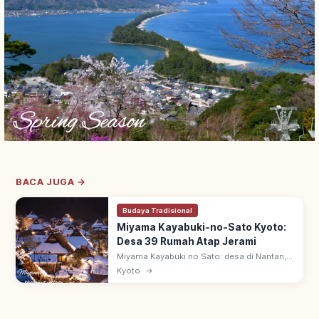
BACA JUGA →
Budaya Tradisional
Miyama Kayabuki-no-Sato Kyoto:
Desa 39 Rumah Atap Jerami
Miyama Kayabuki no Sato: desa di Nantan,
Kyoto utara—dari 50 rumah, 39 beratap
Kyoto
→
jerami. Arsitektur 'Kitayama-gata minka'
sejak pertengahan zaman Edo.