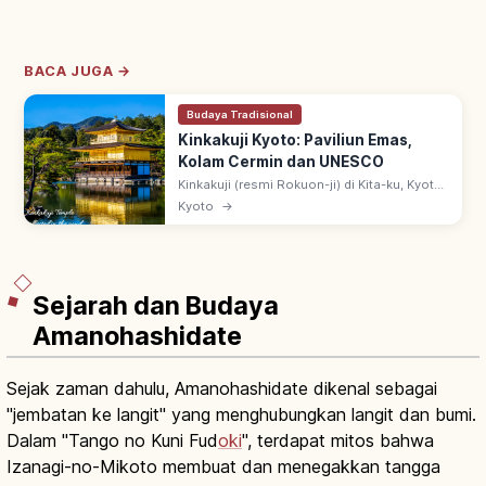
BACA JUGA →
Budaya Tradisional
Kinkakuji Kyoto: Paviliun Emas,
Kolam Cermin dan UNESCO
Kinkakuji (resmi Rokuon-ji) di Kita-ku, Kyoto:
paviliun 3 lantai berlapis daun emas
Kyoto
→
(Shariden), didirikan Ashikaga Yoshimitsu.
Warisan UNESCO sejak 1994.
Sejarah dan Budaya
Amanohashidate
Sejak zaman dahulu, Amanohashidate dikenal sebagai
"jembatan ke langit" yang menghubungkan langit dan bumi.
Dalam "Tango no Kuni Fud
oki
", terdapat mitos bahwa
Izanagi-no-Mikoto membuat dan menegakkan tangga