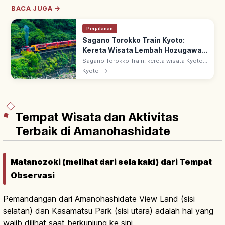
BACA JUGA →
Perjalanan
Sagano Torokko Train Kyoto:
Kereta Wisata Lembah Hozugawa,
Tips Berkunjung
Sagano Torokko Train: kereta wisata Kyoto
7,3 km dari Stasiun Torokko Saga ke
Kyoto
→
Kameoka. Sejak 1991 di bekas jalur JR Sanin
Main, melaju di tepi Lembah Hozugawa.
Tempat Wisata dan Aktivitas
Terbaik di Amanohashidate
Matanozoki (melihat dari sela kaki) dari Tempat
Observasi
Pemandangan dari Amanohashidate View Land (sisi
selatan) dan Kasamatsu Park (sisi utara) adalah hal yang
wajib dilihat saat berkunjung ke sini.