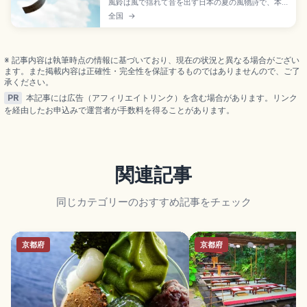
風鈴は風で揺れて音を出す日本の夏の風物詩で、本
体・舌(ぜつ)・短冊の3つで構成。ルーツは古代中国
全国
→
の青銅鐘「占風鐸」とされ、仏教とともに伝来。ガ
ラス(江戸風鈴)、金属(南部鉄器・高岡銅器)、陶器、
木の素材別の音色の違い、寺社や商店街の風鈴まつ
り(6月下旬〜9月)を確認できます。
※ 記事内容は執筆時点の情報に基づいており、現在の状況と異なる場合がござい
ます。また掲載内容は正確性・完全性を保証するものではありませんので、ご了
承ください。
PR
本記事には広告（アフィリエイトリンク）を含む場合があります。リンク
を経由したお申込みで運営者が手数料を得ることがあります。
関連記事
同じカテゴリーのおすすめ記事をチェック
京都府
京都府