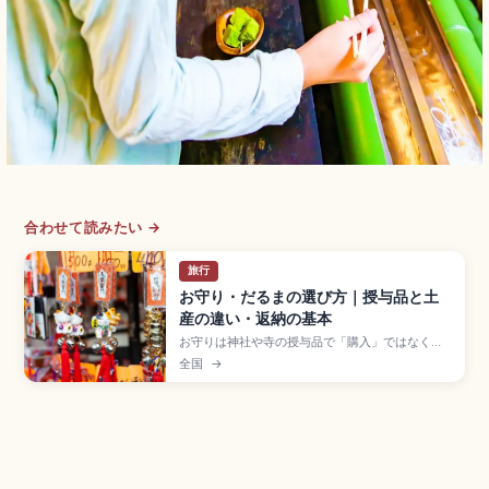
合わせて読みたい →
旅行
お守り・だるまの選び方｜授与品と土
産の違い・返納の基本
お守りは神社や寺の授与品で「購入」ではなく
「授かる」と表現する。初穂料は500〜1,000円
全国
→
が目安。古くなったお守りは1年を目安に新しく受
け、前のものは授かった社寺に返納するのが一般
的。群馬県高崎市の高崎だるま(国内シェア約8割)
など産地別の縁起物の見方、海外への持ち帰りの
規制を紹介します。