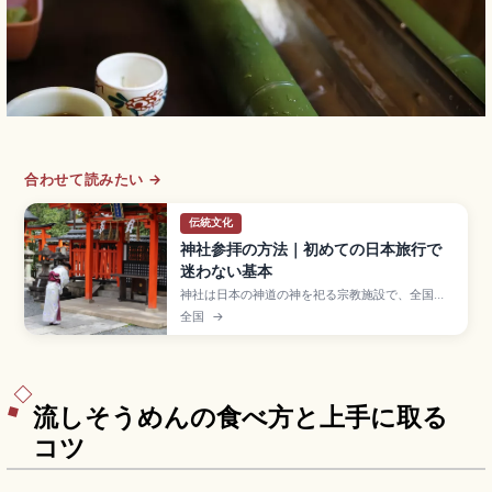
合わせて読みたい →
伝統文化
神社参拝の方法｜初めての日本旅行で
迷わない基本
神社は日本の神道の神を祀る宗教施設で、全国に
約8万社あるとされる。参拝の基本は「鳥居をくぐ
全国
→
る→手水舎で清める→拝殿で参拝」の3ステップ。
手水舎では一杯の水で左手・右手・口・柄杓の順
で清め、拝殿では二礼二拍手一礼が基本(出雲大社
は二礼四拍手一礼)。鳥居の中央は神様の通り道。
流しそうめんの食べ方と上手に取る
コツ