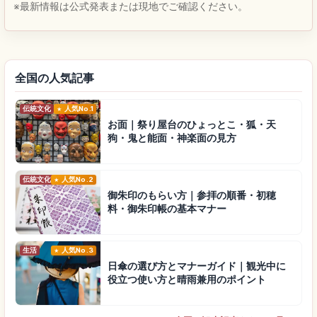
※最新情報は公式発表または現地でご確認ください。
全国の人気記事
伝統文化
人気No.1
お面｜祭り屋台のひょっとこ・狐・天
狗・鬼と能面・神楽面の見方
伝統文化
人気No.2
御朱印のもらい方｜参拝の順番・初穂
料・御朱印帳の基本マナー
生活
人気No.3
日傘の選び方とマナーガイド｜観光中に
役立つ使い方と晴雨兼用のポイント