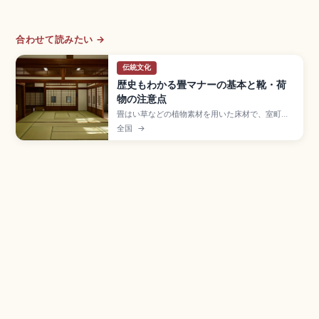
合わせて読みたい →
伝統文化
歴史もわかる畳マナーの基本と靴・荷
物の注意点
畳はい草などの植物素材を用いた床材で、室町時
代以降に部屋全体に敷き詰める形が広まった日本
全国
→
の住まい文化の象徴。土足禁止で靴は脱いだら出
口側に揃えて置く、畳縁(たたみべり)の上を避けて
歩く、キャリーケースは持ち上げる、家具を引き
ずらないなどの基本マナー、靴下の清潔さの工夫
を紹介します。