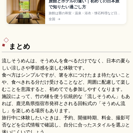
旅館とホテルの違い｜初めての日本旅
で知りたい過ごし方
旅館は畳の和室・温泉・浴衣・懐石料理など日本
らしい滞在体験を重視する宿泊形態で、ホテルは
全国
→
立地と客室タイプの選択肢が幅広く自由度が高
い。旅館は仲居さん案内、夕食付きプランは食事
時間に間に合う到着が安心。ホテルはチェックイ
ン午後から、ビジネスホテルは深夜まで対応する
違いを紹介します。
まとめ
流しそうめんは、そうめんを食べるだけでなく、日本の夏ら
しい涼しさや季節感を楽しむ体験です。
食べ方はシンプルですが、箸を水につけたまま待たないこと
や、食べきれる分だけ受けることなど、周囲に配慮して楽し
むことを意識すると、初めてでも参加しやすくなります。
施設によって、竹の樋を使う伝統的な「流しそうめん」もあ
れば、鹿児島県指宿市発祥とされる回転式の「そうめん流
し」を楽しめる場所もあります。
旅行中に体験したいときは、予約、開催時期、料金、撮影可
否などを公式情報で確認し、自分に合ったスタイルを選ぶと
迷いにくいでしょう。