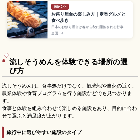
伝統文化
お祭り屋台の楽しみ方｜定番グルメと
食べ歩き
日本のお祭り屋台は春から秋に開催される行事で
並ぶ、食べ物や遊びの出店。りんご飴300〜500
全国
→
円、焼きそば400〜600円、ベビーカステラ
300〜500円、かき氷200〜500円、たこ焼きな
どの定番グルメ、並び方と注文の流れ、食べ歩き
マナーの基本を確認できます。
流しそうめんを体験できる場所の選
び方
流しそうめんは、食事処だけでなく、観光地や自然の近く、
農業体験や食育プログラムを行う施設などでも見つかりま
す。
食事と体験を組み合わせて楽しめる施設もあり、目的に合わ
せて選ぶと満足度が上がります。
旅行中に選びやすい施設のタイプ