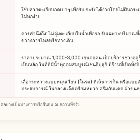
ใช้ปลายตะเกียบกดเบาๆ เพื่อรับ จะรับได้ง่ายโดยไม่ฝืนกระแส
ไม่หกง่าย
ควรคำนึงถึง: ไม่จุ่มตะเกียบในน้ำเพื่อรอ รับเฉพาะปริมาณท
ขวางการไหลหรือทางเดิน
ราคาประมาณ 1,000-3,000 เยนต่อคน เปิดบริการช่วงฤดู
เป็นหลัก ในที่ที่มีน้ำพุอุดมสมบูรณ์เช่นอิบุสุกิ มีร้านที่เปิดทั้งปี
เลือกระหว่างแบบหมุนเวียน (ในร่ม) ที่เน้นการกิน หรือแบบล
ประสบการณ์ ในกลางแจ้งเตรียมหมวก ครีมกันแดด ผ้าขนหนู แ
อย่างเป็นทางการหรือยืนยัน ณ สถานที่จริง