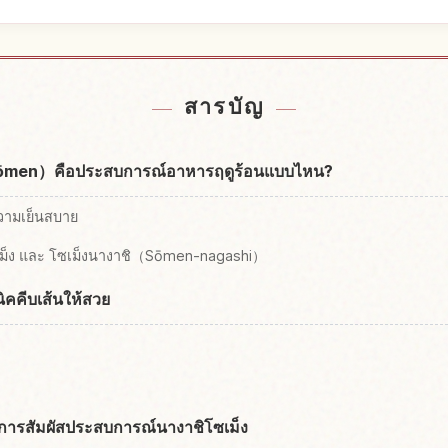
้ญี่ปุ่น
หากิจกรรม
↗
สารบัญ
sōmen）คือประสบการณ์อาหารฤดูร้อนแบบไหน?
ความเย็นสบาย
เม็ง และ โซเม็งนางาชิ（Sōmen-nagashi）
ิคคีบเส้นให้สวย
ารสัมผัสประสบการณ์นางาชิโซเม็ง