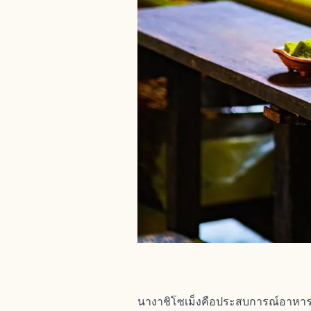
นางาชิโซเม็งคือประสบการณ์อาหารฤดูร