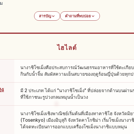
ลม
สารบัญ
คำถามที่พบบ่อย
ไฮไลต์
นางาชิโซเม็งคือประสบการณ์วัฒนธรรมอาหารที่ใช้ตะเกียบรั
กินกับน้ำจิ้ม สัมผัสความเย็นสบายของฤดูร้อนญี่ปุ่นด้วยทุก
ห้
มี 2 ประเภท ได้แก่ "นางาชิโซเม็ง" ที่ปล่อยจากด้านบนผ่าน
ที่ใช้ภาชนะรูปวงกลมหมุนน้ำเป็นวง
นางาชิโซเม็งเชิงพาณิชย์เริ่มต้นที่เมืองทาคาชิโฮ จังหวัดมิ
(Tosenkyo) เมืองอิบุสุกิ จังหวัดคาโกชิม่า เริ่มโซเม็งนางาช
ได้จดทะเบียนการออกแบบเครื่องโซเม็งนางาชิแบบหมุน