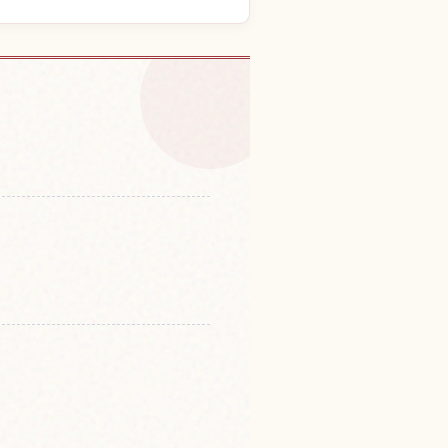
ในญี่ปุ่น
↗