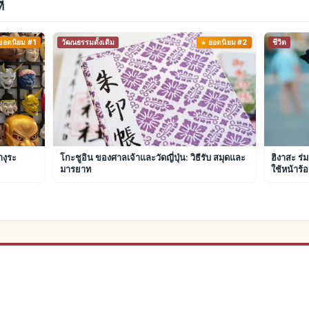
่
ยอดนิยม #1
วัฒนธรรมดั้งเดิม
ยอดนิยม #2
ชีวิต
างุระ
โกะชูอิน ของศาลเจ้าและวัดญี่ปุ่น: วิธีรับ สมุดและ
ฮิงาสะ ร่
มารยาท
ใช้หน้าร้