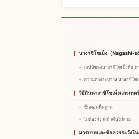
หาที่พักใกล
นางาชิโซเม็ง（Nagashi-
เสน่ห์ของนางาชิโซเม็งคือ 
ความต่างระหว่าง นางาชิโซ
วิธีกินนางาชิโซเม็งและเทคน
ขั้นตอนพื้นฐาน
ไม่ต้องกังวลถ้าคีบไม่สวย
มารยาทและข้อควรระวังในก