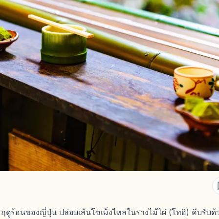
้อนของญี่ปุ่น ปล่อยเส้นโซเม็งไหลในรางไม้ไผ่ (โทอิ) คีบรับด้ว