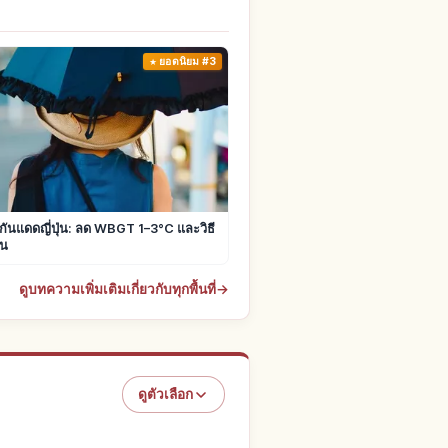
ยอดนิยม #3
มกันแดดญี่ปุ่น: ลด WBGT 1–3°C และวิธี
อน
ดูบทความเพิ่มเติมเกี่ยวกับทุกพื้นที่
→
ดูตัวเลือก