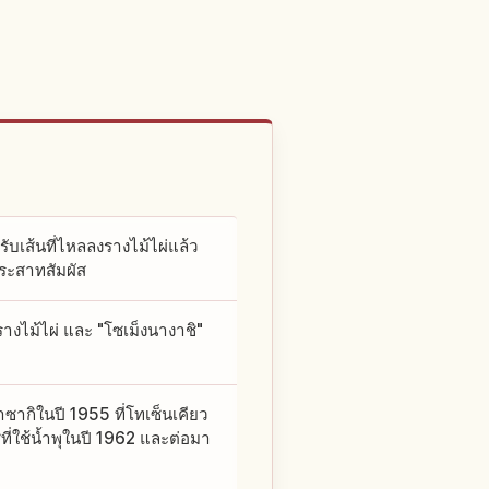
บเส้นที่ไหลลงรางไม้ไผ่แล้ว
ประสาทสัมผัส
รางไม้ไผ่ และ "โซเม็งนางาชิ"
ยาซากิในปี 1955 ที่โทเซ็นเคียว
ิที่ใช้น้ำพุในปี 1962 และต่อมา