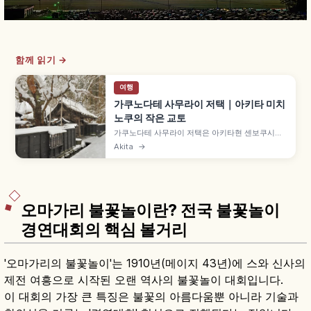
함께 읽기 →
여행
가쿠노다테 사무라이 저택｜아키타 미치
노쿠의 작은 교토
가쿠노다테 사무라이 저택은 아키타현 센보쿠시의
'미치노쿠의 작은 교토'로 불리는 역사 지구로, '사무
Akita
→
라이 저택 거리(부케야시키도리)'가 국가 중요 전통
적 건조물군 보존지구로 선정되어 있습니다. 검은
판자담과 약 400그루 수양벚꽃, 6채 사무라이 저
택 등을 함께 안내합니다.
오마가리 불꽃놀이란? 전국 불꽃놀이
경연대회의 핵심 볼거리
'오마가리의 불꽃놀이'는 1910년(메이지 43년)에 스와 신사의
제전 여흥으로 시작된 오랜 역사의 불꽃놀이 대회입니다.
이 대회의 가장 큰 특징은 불꽃의 아름다움뿐 아니라 기술과