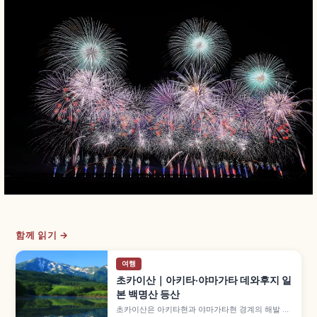
함께 읽기 →
여행
초카이산｜아키타·야마가타 데와후지 일
본 백명산 등산
초카이산은 아키타현과 야마가타현 경계의 해발 약