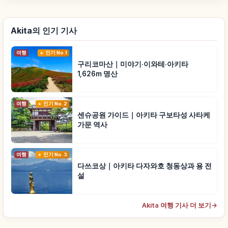
Akita의 인기 기사
여행
인기 No.1
구리코마산｜미야기·이와테·아키타
1,626m 명산
여행
인기 No.2
센슈공원 가이드｜아키타 구보타성 사타케
가문 역사
여행
인기 No.3
다쓰코상｜아키타 다자와호 청동상과 용 전
설
Akita 여행 기사 더 보기
→