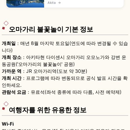
2,236m 성층화산으로, 일본 100명산이자 야마가
Akita
→
타현 최고봉입니다. 아름다운 산세 때문에 '데와후
지'로도 불립니다. 호코다테 루트(블루라인 5합목),
6~7월 고산식물, 9월 하순~10월 중순 단풍도 함께
즐길 수 있습니다.
오마가리 불꽃놀이 기본 정보
개최일
：매년 8월 마지막 토요일(연도에 따라 변경될 수 있습
니다)
개최 장소
：아키타현 다이센시 오마가리 오모노가와 강변 운
동공원('오마가리의 불꽃놀이' 공원)
가까운 역
：JR 오마가리역(도보 약 30분)
개최 시간
：프로그램에 따라 변동되므로 공식 발표 시간을 확
인하세요.
관람석 요금
：유료석(좌석 종류에 따라 다름, 사전 예약제)
여행자를 위한 유용한 정보
Wi-Fi