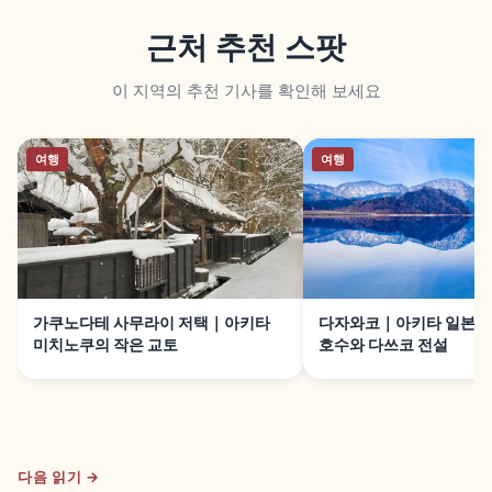
근처 추천 스팟
이 지역의 추천 기사를 확인해 보세요
여행
여행
가쿠노다테 사무라이 저택｜아키타
다자와코｜아키타 일본 최
미치노쿠의 작은 교토
호수와 다쓰코 전설
다음 읽기 →