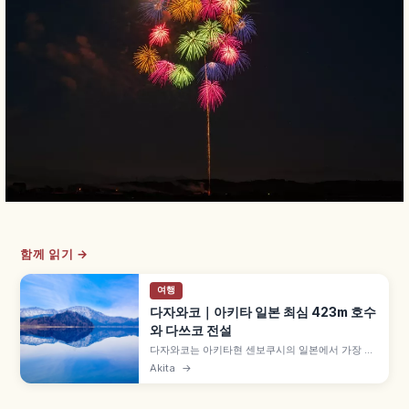
함께 읽기 →
여행
다자와코｜아키타 일본 최심 423m 호수
와 다쓰코 전설
다자와코는 아키타현 센보쿠시의 일본에서 가장 깊
은 호수로, 최대 수심 423.4m·둘레 약 20km 칼데
Akita
→
라호입니다. 햇빛에 따라 코발트블루로 변하는 수
면, 영원한 아름다움을 빈 다쓰코히메 전설의 황금
동상, 고자이시 신사 미즈우라나이 오미쿠지, 인근