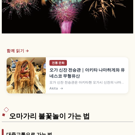
함께 읽기 →
전통 문화
오가 신잔 전승관｜아키타 나마하게와 유
네스코 무형유산
오가 신잔 전승관은 아키타현 오가시 신잔의 나마하
게 문화 체험 시설로, 섣달그믐 의식을 재현한 '나마
Akita
→
하게 습속 체험'을 가까이에서 볼 수 있습니다. 가면
+짚 의상 '케데'를 입은 방문신이 무병식재·풍년을
기원, 일본 중요무형민속문화재, 유네스코 인류무형
문화유산 등을 함께 안내합니다.
오마가리 불꽃놀이 가는 법
대중교통으로 가는 법