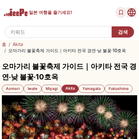
일본 여행을
즐기세요!
홈
/
Akita
/
오마가리 불꽃축제 가이드｜아키타 전국 경연·낮 불꽃·10호옥
오마가리 불꽃축제 가이드｜아키타 전국 경
연·낮 불꽃·10호옥
Akita
Aomori
Iwate
Miyagi
Yamagata
Fukushima