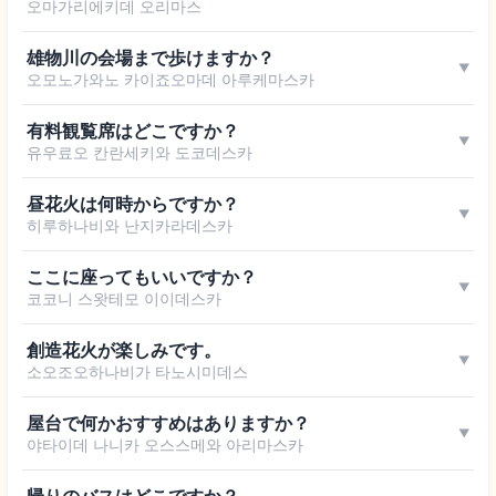
오마가리에키데 오리마스
雄物川の会場まで歩けますか？
▼
오모노가와노 카이죠오마데 아루케마스카
有料観覧席はどこですか？
▼
유우료오 칸란세키와 도코데스카
昼花火は何時からですか？
▼
히루하나비와 난지카라데스카
ここに座ってもいいですか？
▼
코코니 스왓테모 이이데스카
創造花火が楽しみです。
▼
소오조오하나비가 타노시미데스
屋台で何かおすすめはありますか？
▼
야타이데 나니카 오스스메와 아리마스카