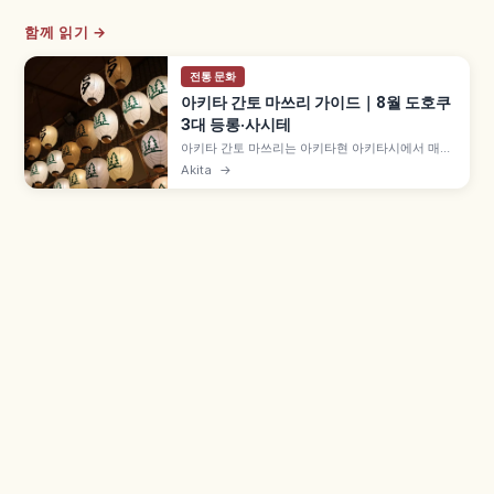
함께 읽기 →
전통 문화
아키타 간토 마쓰리 가이드｜8월 도호쿠
3대 등롱·사시테
아키타 간토 마쓰리는 아키타현 아키타시에서 매년
8월 3일~6일 열리는 도호쿠 3대 축제로, 일본 국가
Akita
→
중요무형민속문화재입니다. '간토' 대나무 장대를
사시테가 손바닥·이마·어깨·허리로 받치는 묘기, 오
와카 약 12m·50kg·46초롱, 약 280개 간토·1만 초
롱 등을 함께 안내합니다.