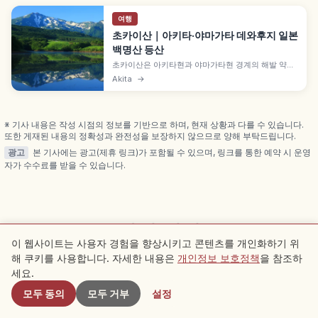
여행
초카이산｜아키타·야마가타 데와후지 일본
백명산 등산
초카이산은 아키타현과 야마가타현 경계의 해발 약
2,236m 성층화산으로, 일본 100명산이자 야마가타
Akita
→
현 최고봉입니다. 아름다운 산세 때문에 '데와후지'로
도 불립니다. 호코다테 루트(블루라인 5합목), 6~7월
고산식물, 9월 하순~10월 중순 단풍도 함께 즐길 수
있습니다.
※ 기사 내용은 작성 시점의 정보를 기반으로 하며, 현재 상황과 다를 수 있습니다.
또한 게재된 내용의 정확성과 완전성을 보장하지 않으므로 양해 부탁드립니다.
광고
본 기사에는 광고(제휴 링크)가 포함될 수 있으며, 링크를 통한 예약 시 운영
자가 수수료를 받을 수 있습니다.
관련 기사
이 웹사이트는 사용자 경험을 향상시키고 콘텐츠를 개인화하기 위
해 쿠키를 사용합니다. 자세한 내용은
개인정보 보호정책
을 참조하
근처 스팟
같은 카테고리의 추천 기사를 확인해 보세요
세요.
모두 동의
모두 거부
설정
전통 문화 알아보기
Akita 탐색하기
Kyoto
Kyoto