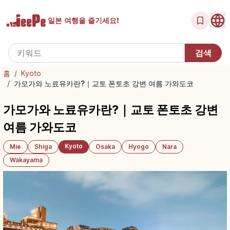
일본 여행을
즐기세요!
홈
/
Kyoto
/
가모가와 노료유카란?｜교토 폰토초 강변 여름 가와도코
가모가와 노료유카란?｜교토 폰토초 강변
여름 가와도코
Kyoto
Mie
Shiga
Osaka
Hyogo
Nara
Wakayama