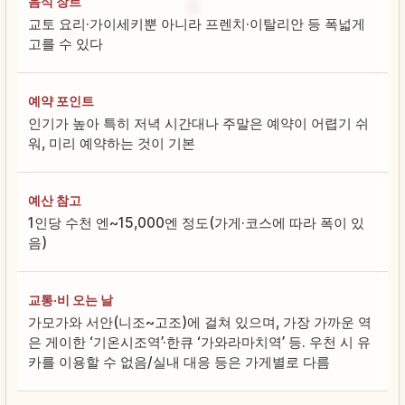
음식 장르
교토 요리·가이세키뿐 아니라 프렌치·이탈리안 등 폭넓게
고를 수 있다
예약 포인트
인기가 높아 특히 저녁 시간대나 주말은 예약이 어렵기 쉬
워, 미리 예약하는 것이 기본
예산 참고
1인당 수천 엔~15,000엔 정도(가게·코스에 따라 폭이 있
음)
교통·비 오는 날
가모가와 서안(니조~고조)에 걸쳐 있으며, 가장 가까운 역
은 게이한 ‘기온시조역’·한큐 ‘가와라마치역’ 등. 우천 시 유
카를 이용할 수 없음/실내 대응 등은 가게별로 다름