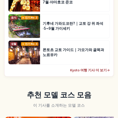
7월·야마호코 준코
음식
인기 No.2
기후네 가와도코란?｜교토 강 위 좌석
·5~9월 가이세키
생활
인기 No.3
폰토초 교토 가이드｜가모가와 골목과
노료유카
Kyoto 여행 기사 더 보기
→
추천 모델 코스 모음
이 기사를 소개하는 모델 코스