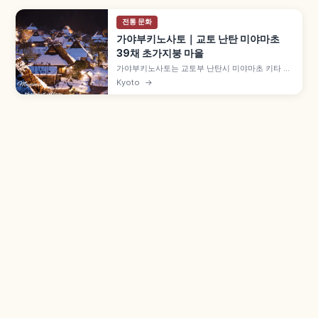
전통 문화
가야부키노사토｜교토 난탄 미야마초
39채 초가지붕 마을
가야부키노사토는 교토부 난탄시 미야마초 키타 집
락에 자리한 초가지붕 마을로, 약 50채 중 39채가
Kyoto
→
초가지붕 민가입니다. 에도시대 중기 건물도 남은
'기타야마형 민가' 양식, 1993년 중요전통적건조물
군 보존지구, 9월 중순 메밀꽃, 겨울 라이트업 후유
토로를 함께 살펴봅니다.