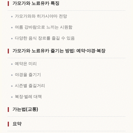
가모가와 노료유카 특징
가모가와와 히가시야마 전망
여름 강바람으로 느끼는 시원함
다양한 음식 장르를 즐길 수 있음
가모가와 노료유카 즐기는 방법: 예약·야경·복장
예약은 미리
야경을 즐기기
시즌별 즐길거리
복장·벌레 대책
가는법(교통)
요약