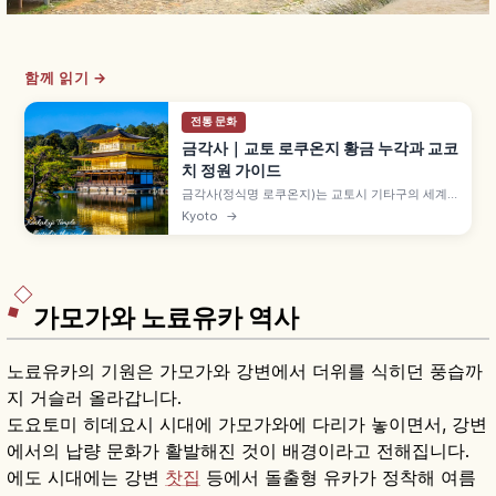
함께 읽기 →
전통 문화
금각사｜교토 로쿠온지 황금 누각과 교코
치 정원 가이드
금각사(정식명 로쿠온지)는 교토시 기타구의 세계
문화유산 사찰로, 금박 3층 누각 샤리덴이 상징입니
Kyoto
→
다. 교코치 연못에 비친 금각, 가을 단풍, 입장료와
9~17시 관람 정보를 소개합니다.
가모가와 노료유카 역사
노료유카의 기원은 가모가와 강변에서 더위를 식히던 풍습까
지 거슬러 올라갑니다.
도요토미 히데요시 시대에 가모가와에 다리가 놓이면서, 강변
에서의 납량 문화가 활발해진 것이 배경이라고 전해집니다.
에도 시대에는 강변
찻집
등에서 돌출형 유카가 정착해 여름