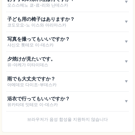
▼
오스스메노 쿄-료-리와 난데스카
子ども用の椅子はありますか？
▼
코도모요-노 이스와 아리마스카
写真を撮ってもいいですか？
▼
샤신오 톳테모 이-데스카
夕焼けが見たいです。
▼
유-야케가 미타이데스
雨でも大丈夫ですか？
▼
아메데모 다이조-부데스카
浴衣で行ってもいいですか？
▼
유카타데 잇테모 이-데스카
브라우저가 음성 합성을 지원하지 않습니다