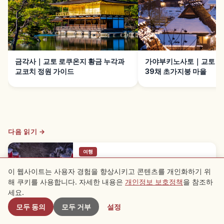
금각사｜교토 로쿠온지 황금 누각과
가야부키노사토｜교토 난
교코치 정원 가이드
39채 초가지붕 마을
다음 읽기 →
여행
기후네 신사란?｜교토 물의 신·산샤모데 미
이 웹사이트는 사용자 경험을 향상시키고 콘텐츠를 개인화하기 위
즈우라 오미쿠지
해 쿠키를 사용합니다. 자세한 내용은
개인정보 보호정책
을 참조하
근처 스팟
기후네 신사는 교토시 사쿄구 구라마기후네초의 물의
세요.
신을 모신 유서 깊은 신사로, 주신 타카오카미노카미
Kyoto
→
는 기우·지우 관장 신입니다. 혼구→유이노야시로→오
모두 동의
모두 거부
설정
쿠미야 순으로 참배하는 '산샤모데'가 기본, 신수에 종
이를 띄우는 미즈우라 미쿠지 200엔, 인연 맺기 등을
함께 안내합니다.