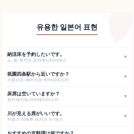
유용한 일본어 표현
納涼床を予約したいです。
▼
노-료-유카오 요야쿠시타이데스
祇園四条駅から近いですか？
▼
기온시조-에키카라 치카이데스카
床席は空いていますか？
▼
유카세키와 아이테이마스카
川が見える席がいいです。
▼
카와가 미에루 세키가 이-데스
おすすめの京料理は何ですか？