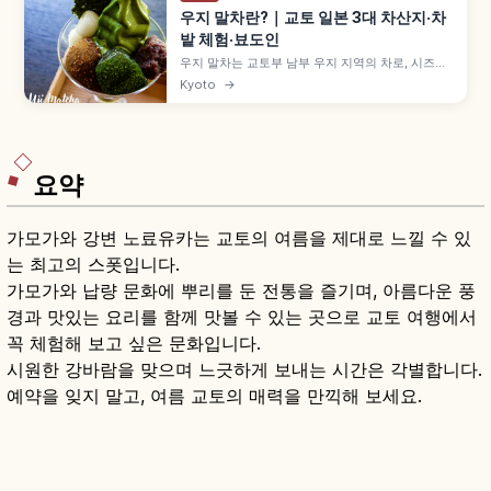
우지 말차란?｜교토 일본 3대 차산지·차
밭 체험·뵤도인
우지 말차는 교토부 남부 우지 지역의 차로, 시즈오
카·사야마와 함께 일본 3대 차산지로 꼽힙니다. 에
Kyoto
→
이사이와 센노리큐로 이어지는 차 문화, 차잎 따기·
점다 체험, 뵤도인·우지가미 신사와 말차 디저트를
함께 살펴봅니다.
요약
가모가와 강변 노료유카는 교토의 여름을 제대로 느낄 수 있
는 최고의 스폿입니다.
가모가와 납량 문화에 뿌리를 둔 전통을 즐기며, 아름다운 풍
경과 맛있는 요리를 함께 맛볼 수 있는 곳으로 교토 여행에서
꼭 체험해 보고 싶은 문화입니다.
시원한 강바람을 맞으며 느긋하게 보내는 시간은 각별합니다.
예약을 잊지 말고, 여름 교토의 매력을 만끽해 보세요.