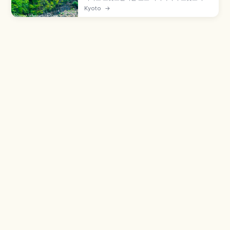
역에서 토롯코가메오카역까지 약 7.3km를 잇는 관
Kyoto
→
광 열차로, 1991년 JR 산인 본선 구선을 활용해 개
업했습니다. 호즈가와 계곡 절경, 5호차 '더 리치호'
오픈 차량, 성인 880엔, 12월 30일~2월 말 운휴 등
을 함께 안내합니다.