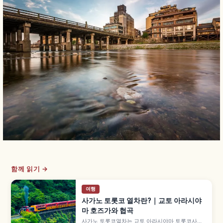
함께 읽기 →
여행
사가노 토롯코 열차란?｜교토 아라시야
마 호즈가와 협곡
사가노 토롯코열차는 교토 아라시야마 토롯코사가