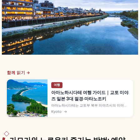
함께 읽기 →
여행
아마노하시다테 여행 가이드｜교토 미야
즈 일본 3대 절경·마타노조키
아마노하시다테는 교토부 북부 미야즈시의 미야기
마쓰시마·히로시마 미야지마와 함께 '일본 3대 절
Kyoto
→
경'으로 꼽히는 모래톱입니다. 길이 약 3.6km 모래
톱에 약 6,700그루 소나무가 우거진 특별명승, 뷰
랜드·가사마쓰공원의 거꾸로 보는 '마타노조키', 셋
슈 국보 그림 등을 함께 안내합니다.