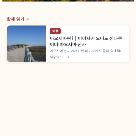
함께 읽기 →
여행
아오시마란?｜미야자키 오니노 센타쿠
이타·아오시마 신사
아오시마는 미야자키현 미야자키시 둘레 약 1.5km
작은 섬으로, 다리를 건너 걸어서 들어갈 수 있습니
Miyazaki
→
다. 섬 주변 파도 모양 바위 지형 '오니노 센타쿠이타
(귀신의 빨래판)'는 국가 천연기념물, 섬 중앙 인연
맺기 아오시마 신사, 니치난선 아오시마역 등 교통
정보도 함께 안내합니다.