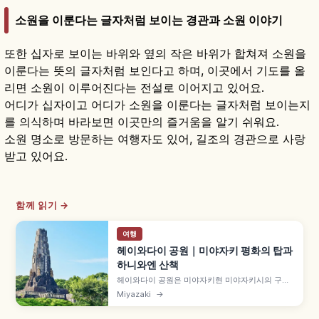
소원을 이룬다는 글자처럼 보이는 경관과 소원 이야기
또한 십자로 보이는 바위와 옆의 작은 바위가 합쳐져 소원을
이룬다는 뜻의 글자처럼 보인다고 하며, 이곳에서 기도를 올
리면 소원이 이루어진다는 전설로 이어지고 있어요.
어디가 십자이고 어디가 소원을 이룬다는 글자처럼 보이는지
를 의식하며 바라보면 이곳만의 즐거움을 알기 쉬워요.
소원 명소로 방문하는 여행자도 있어, 길조의 경관으로 사랑
받고 있어요.
함께 읽기 →
여행
헤이와다이 공원｜미야자키 평화의 탑과
하니와엔 산책
헤이와다이 공원은 미야자키현 미야자키시의 구릉
지에 펼쳐진 공원으로, 상징인 '평화의 탑'은 높이 약
Miyazaki
→
37m·1940년(쇼와 15년) 건립되었습니다. '핫코 이
치우' 글귀, 손뼉 울림 체험, '하니와엔'에는 하니와·