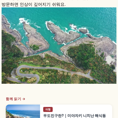
방문하면 인상이 깊어지기 쉬워요.
함께 읽기 →
여행
우도진구란?｜미야자키 니치난 해식동