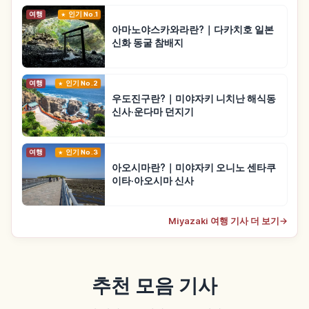
여행
인기 No.1
아마노야스카와라란?｜다카치호 일본
신화 동굴 참배지
여행
인기 No.2
우도진구란?｜미야자키 니치난 해식동
신사·운다마 던지기
여행
인기 No.3
아오시마란?｜미야자키 오니노 센타쿠
이타·아오시마 신사
Miyazaki 여행 기사 더 보기
→
추천 모음 기사