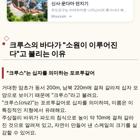
신사·운다마 던지기
우도진구는 미야자키현 니치난시의 휴가나다 해안
절벽 해식동 안에 본전이 자리한 신사로, '쿠다리미
Miyazaki
→
야(내려가는 신사)'로 알려져 있습니다. 본전 암굴은
동서 약 38m·남북 약 29m·높이 약 8.5m이며, 영
석 가메이시에 운다마 5개 200엔을 던지는 체험과
안산·자녀운 효험도 함께 안내합니다.
크루스의 바다가 "소원이 이루어진
다"고 불리는 이유
"크루스"는 십자를 의미하는 포르투갈어
거대한 암초가 동서 200m, 남북 220m에 걸쳐 갈라져 십자 모
양으로 보이기 때문에 "크루스"라고 불려요.
"크루스(cruz)"는 포르투갈어로 십자를 의미하며, 이름은 이
특징적인 지형에서 유래해요.
주상절리 바위가 파도의 침식으로 높이 약 10m에 걸쳐 갈라
진 것으로 알려져 있고, 자연이 만들어 낸 스케일의 크기를 실
감할 수 있어요.