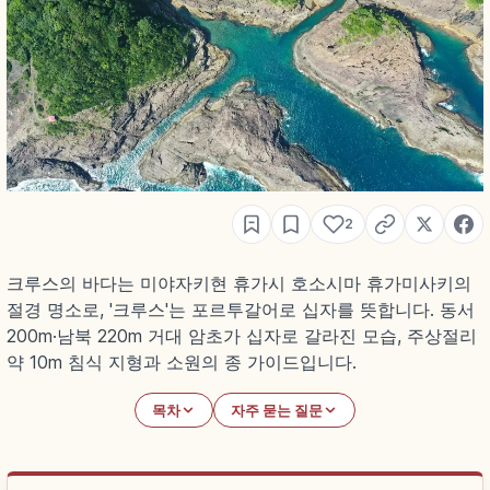
2
크루스의 바다는 미야자키현 휴가시 호소시마 휴가미사키의
절경 명소로, '크루스'는 포르투갈어로 십자를 뜻합니다. 동서
200m·남북 220m 거대 암초가 십자로 갈라진 모습, 주상절리
약 10m 침식 지형과 소원의 종 가이드입니다.
목차
자주 묻는 질문