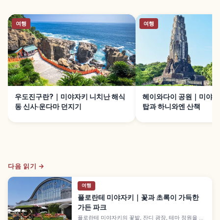
여행
여행
우도진구란?｜미야자키 니치난 해식
헤이와다이 공원｜미야자
동 신사·운다마 던지기
탑과 하니와엔 산책
다음 읽기 →
여행
플로란테 미야자키｜꽃과 초록이 가득한
가든 파크
플로란테 미야자키의 꽃밭, 잔디 광장, 테마 정원을 소