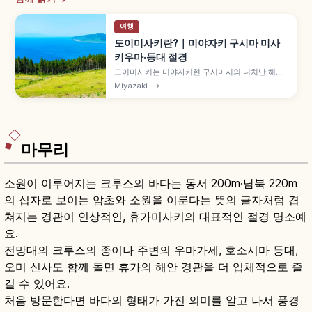
여행
도이미사키란?｜미야자키 구시마 미사
키우마·등대 절경
도이미사키는 미야자키현 구시마시의 니치난 해안
국정공원에 위치한 곶으로, 약 550ha에 야생마 '미
Miyazaki
→
사키우마' 약 90~110두가 서식합니다. 국가 천연기
념물 '미사키말과 그 번식지', 규슈 유일 관람 가능
도이미사키 등대 360도 전망, 협력금 차 500엔 등
을 함께 안내합니다.
마무리
소원이 이루어지는 크루스의 바다는 동서 200m·남북 220m
의 십자로 보이는 암초와 소원을 이룬다는 뜻의 글자처럼 겹
쳐지는 경관이 인상적인, 휴가미사키의 대표적인 절경 명소예
요.
전망대의 크루스의 종이나 주변의 우마가세, 호소시마 등대,
오미 신사도 함께 돌면 휴가의 해안 경관을 더 입체적으로 즐
길 수 있어요.
처음 방문한다면 바다의 형태가 가진 의미를 알고 나서 풍경