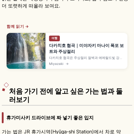
더 또렷하게 떠올라 보여요.
함께 읽기 →
여행
다카치호 협곡｜미야자키 마나이 폭포 보
트와 주상절리
다카치호 협곡은 주상절리 절벽과 에메랄드빛 강이
어우러진 규슈 대표 절경입니다. 마나이 폭포 아래
Miyazaki
→
보트 체험, 산책로 관람 동선, 소요시간, 방문하기 좋
은 시기와 혼잡 피하는 요령, 교통 정보도 함께 담았
습니다.
처음 가기 전에 알고 싶은 가는 법과 둘
러보기
휴가미사키 드라이브에 짜 넣기 좋은 입지
가는 법은 JR 휴가시역(Hyūga-shi Station)에서 차로 약