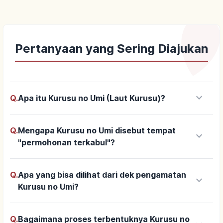
Pertanyaan yang Sering Diajukan
keyboard_arrow_down
Q.
Apa itu Kurusu no Umi (Laut Kurusu)?
Q.
Mengapa Kurusu no Umi disebut tempat
keyboard_arrow_down
"permohonan terkabul"?
Q.
Apa yang bisa dilihat dari dek pengamatan
keyboard_arrow_down
Kurusu no Umi?
Q.
Bagaimana proses terbentuknya Kurusu no