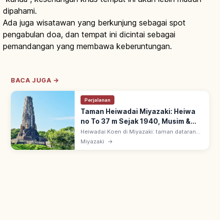
dipahami.
Ada juga wisatawan yang berkunjung sebagai spot
pengabulan doa, dan tempat ini dicintai sebagai
pemandangan yang membawa keberuntungan.
BACA JUGA →
Perjalanan
Taman Heiwadai Miyazaki: Heiwa
no To 37 m Sejak 1940, Musim &
Area Utama
Heiwadai Koen di Miyazaki: taman dataran
tinggi dengan Heiwa no To (Menara
Miyazaki
→
Perdamaian) ~37 m, dibangun 1940.
Pemandangan kota & laut; taman patung
Haniwa.