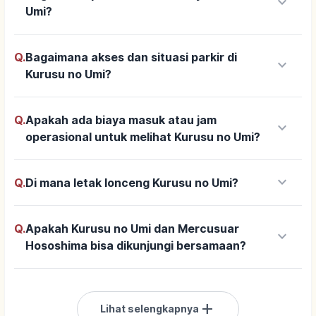
keyboard_arrow_down
Umi?
Q.
Bagaimana akses dan situasi parkir di
keyboard_arrow_down
Kurusu no Umi?
Q.
Apakah ada biaya masuk atau jam
keyboard_arrow_down
operasional untuk melihat Kurusu no Umi?
keyboard_arrow_down
Q.
Di mana letak lonceng Kurusu no Umi?
Q.
Apakah Kurusu no Umi dan Mercusuar
keyboard_arrow_down
Hososhima bisa dikunjungi bersamaan?
add
Lihat selengkapnya