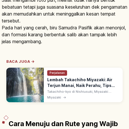
bebatuan tetapi juga suasana keseluruhan dek pengamatan
akan memudahkan untuk meninggalkan kesan tempat
tersebut.
Pada hari yang cerah, biru Samudra Pasifik akan menonjol,
dan formasi karang berbentuk salib akan tampak lebih
jelas mengambang.
BACA JUGA →
Perjalanan
Lembah Takachiho Miyazaki: Air
Terjun Manai, Naik Perahu, Tips
Berkunjung
Takachiho-kyo di Nishiusuki, Miyazaki:
ngarai dari aliran piroklastik Gunung Aso
Miyazaki
→
dengan kekar kolom (chujo setsuri). Naik
perahu di bawah Air Terjun Manai.
Cara Menuju dan Rute yang Wajib