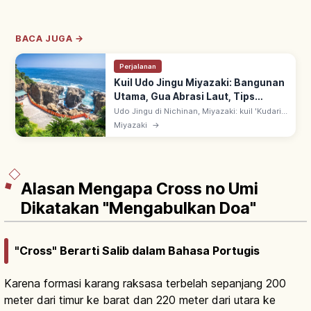
BACA JUGA →
Perjalanan
Kuil Udo Jingu Miyazaki: Bangunan
Utama, Gua Abrasi Laut, Tips
Berkunjung
Udo Jingu di Nichinan, Miyazaki: kuil 'Kudari-
miya' dengan bangunan utama dalam gua
Miyazaki
→
abrasi laut menghadap Laut Hyuga-nada.
Lempar 'Untama-nage' uji hoki.
Alasan Mengapa Cross no Umi
Dikatakan "Mengabulkan Doa"
"Cross" Berarti Salib dalam Bahasa Portugis
Karena formasi karang raksasa terbelah sepanjang 200
meter dari timur ke barat dan 220 meter dari utara ke