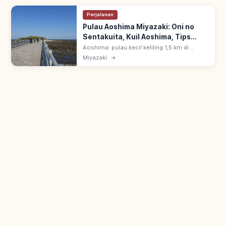
Perjalanan
Pulau Aoshima Miyazaki: Oni no
Sentakuita, Kuil Aoshima, Tips
Berkunjung
Aoshima: pulau kecil keliling 1,5 km di
Miyazaki, dicapai jalan kaki via jembatan.
Miyazaki
→
Dikelilingi batuan Oni no Sentakuita; Kuil
Aoshima di tengah pulau.