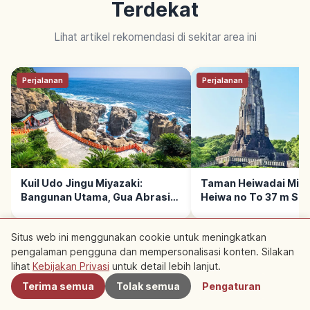
Terdekat
Lihat artikel rekomendasi di sekitar area ini
Perjalanan
Perjalanan
Kuil Udo Jingu Miyazaki:
Taman Heiwadai Miya
Bangunan Utama, Gua Abrasi
Heiwa no To 37 m Sej
Laut, Tips Berkunjung
Musim & Area Utama
Situs web ini menggunakan cookie untuk meningkatkan
pengalaman pengguna dan mempersonalisasi konten. Silakan
Terdekat
lihat
Kebijakan Privasi
untuk detail lebih lanjut.
BACA SELANJUTNYA →
Terima semua
Tolak semua
Pengaturan
Perjalanan