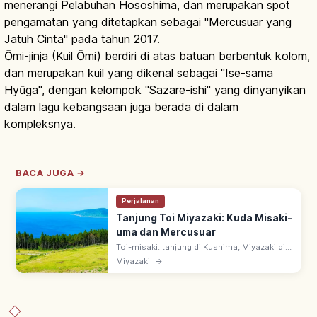
menerangi Pelabuhan Hososhima, dan merupakan spot
pengamatan yang ditetapkan sebagai "Mercusuar yang
Jatuh Cinta" pada tahun 2017.
Ōmi-jinja (Kuil Ōmi) berdiri di atas batuan berbentuk kolom,
dan merupakan kuil yang dikenal sebagai "Ise-sama
Hyūga", dengan kelompok "Sazare-ishi" yang dinyanyikan
dalam lagu kebangsaan juga berada di dalam
kompleksnya.
BACA JUGA →
Perjalanan
Tanjung Toi Miyazaki: Kuda Misaki-
uma dan Mercusuar
Toi-misaki: tanjung di Kushima, Miyazaki di
Taman Pesisir Nichinan. Habitat kuda liar
Miyazaki
→
Misaki-uma (90–110 ekor; monumen alam
nasional) & Toi-misaki Todai.