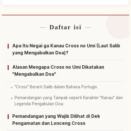
Daftar isi
Cari penginapan dekat Negai Ga Kanau Kurusu
↗
No Umi
Apa Itu Negai ga Kanau Cross no Umi (Laut Salib
Cari aktivitas di Negai Ga Kanau Kurusu No Umi
↗
yang Mengabulkan Doa)?
Alasan Mengapa Cross no Umi Dikatakan
"Mengabulkan Doa"
"Cross" Berarti Salib dalam Bahasa Portugis
Pemandangan yang Tampak seperti Karakter "Kanau" dan
Legenda Pengabulan Doa
Pemandangan yang Wajib Dilihat di Dek
Pengamatan dan Lonceng Cross