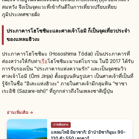
สมหวัง จึงเป็นจุดแวะที่เข้ากันดีในการเที่ยวเปรียบเทียบ
ภูมิประเทศชายฝั่ง
ประภาคารโฮโซชิมะและศาลเจ้าโอมิ ก็เป็นจุดเที่ยวประจำ
ของแหลมฮิวงะ
ประภาคารโฮโซชิมะ (Hososhima Tōdai) เป็นประภาคารที่
ส่องสว่างให้กับท่า
เรือ
โฮโซชิมะมาแต่โบราณ ในปี 2017 ได้รับ
การรับรองเป็น "ประภาคารแห่งความรัก" และเป็นจุดชมวิว
ศาลเจ้าโอมิ (Ōmi Jinja) ตั้งอยู่บนหินรูปเสา เป็นศาลเจ้าที่เป็นที่
รู้จักในชื่อ "อิเสะแห่งฮิวงะ" ภายในศาลเจ้ามีกลุ่มหิน "ซาซา
เระอิชิ (Sazare-ishi)" ที่ถูกกล่าวถึงในเพลงชาติญี่ปุ่น
อ่านเพิ่มเติม →
การเดินทาง
แหลมโทอิ มิยาซากิ: ม้าป่ามิซากิอุมะ 90-
110 ตัว 550 เฮกตาร์