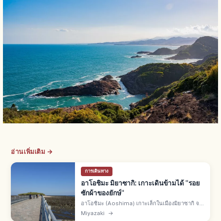
อ่านเพิ่มเติม →
การเดินทาง
อาโอชิมะ มิยาซากิ: เกาะเดินข้ามได้ "รอย
ซักผ้าของยักษ์"
อาโอชิมะ (Aoshima) เกาะเล็กในเมืองมิยาซากิ จ.มิ
ยาซากิ รอบเกาะ 1.5 กม. เดินข้ามสะพานได้ ใจกลาง
Miyazaki
→
มีศาลเจ้าอาโอชิมะ โขดหินลอนคลื่น "โอนิโนะเซ็น