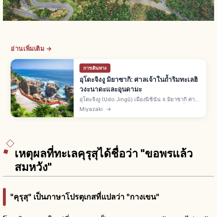
อ่านเพิ่มเติม →
การเดินทาง
อุโดะจิงงู มิยาซากิ: ศาลเจ้าในถ้ำริมทะเลฮิ
วงะนาดะและอุนดามะ
อุโดะจิงงู (Udo Jingū) เมืองนิชินัน จ.มิยาซากิ ศาล
เจ้าบนหน้าผาริมทะเลฮิวงะนาดะ ศาลหลักในถ้ำกัด
Miyazaki
→
เซาะของทะเล รูปแบบ "คุดาริมิยะ" เดินลงเลียบ
หน้าผา และอุนดามะ
เหตุผลที่ทะเลคุรุสุได้ชื่อว่า "ขอพรแล้ว
สมหวัง"
"คุรุสุ" เป็นภาษาโปรตุเกสที่แปลว่า "กางเขน"