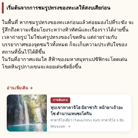
เริ่มต้นจากการชมรูปทรงของทะเลให้สงบเสียก่อน
ในพื้นที่ หากชมรูปทรงของทะเลก่อนแล้วค่อยมองไปที่ระฆัง จะ
รู้สึกถึงความเชื่อมโยงระหว่างทิวทัศน์และเรื่องราวได้ง่ายขึ้น
เวลาถ่ายรูป ไม่ใช่แค่รูปทรงของโขดหิน แต่ถ่ายร่วมกับ
บรรยากาศของจุดชมวิวทั้งหมด ก็จะเก็บความประทับใจของ
สถานที่นั้นไว้ได้ดีขึ้น
ในวันที่อากาศแจ่มใส สีฟ้าของมหาสมุทรแปซิฟิกจะโดดเด่น
โขดหินรูปกางเขนจะลอยเด่นชัดยิ่งขึ้น
อ่านเพิ่มเติม →
การเดินทาง
หุบเขาทาคาจิโฮ มิยาซากิ: หน้าผาเถ้าอะ
โซ ตำนานเทนซงโคริน
ทาคาจิโฮเคียว (Takachiho Kyō) ทาคาจิโฮ จ.มิยา
ซากิ หุบเขาจากเถ้าภูเขาไฟอะโซและแม่น้ำโกคาเสะ
Miyazaki
→
สถานที่งดงาม-อนุสรณ์ธรรมชาติแห่งชาติ ตำนาน
เทนซง