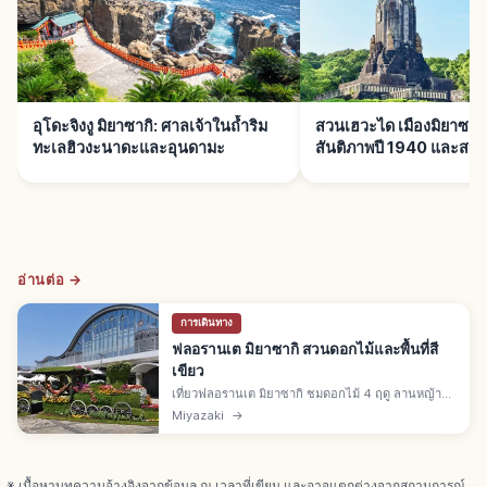
อุโดะจิงงู มิยาซากิ: ศาลเจ้าในถ้ำริม
สวนเฮวะได เมืองมิยาซาก
ทะเลฮิวงะนาดะและอุนดามะ
สันติภาพปี 1940 และสว
อ่านต่อ →
การเดินทาง
ฟลอรานเต มิยาซากิ สวนดอกไม้และพื้นที่สี
เขียว
เที่ยวฟลอรานเต มิยาซากิ ชมดอกไม้ 4 ฤดู ลานหญ้า
สวนตัวอย่าง และอีเวนต์ตามฤดู พร้อมทริคเช็กช่วง
Miyazaki
→
ดอกไม้บานและวางแผนเดินเล่นก่อนไป
※ เนื้อหาบทความอ้างอิงจากข้อมูล ณ เวลาที่เขียน และอาจแตกต่างจากสถานการณ์