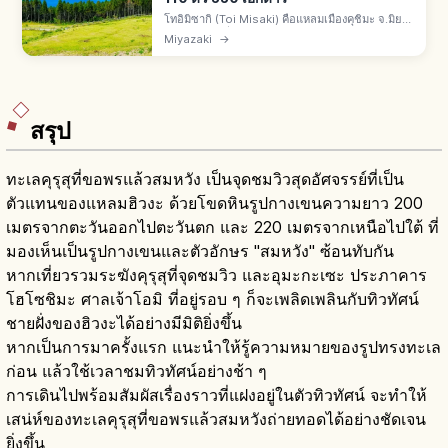
โทอิมิซากิ (Toi Misaki) คือแหลมเมืองคุชิมะ จ.มิยา
ซากิ อุทยานกึ่งแห่งชาตินิจินันไคงัน ม้าป่ามิซากิอุมะ
Miyazaki
→
90-110 ตัว พื้นที่ราว 550 เฮกตาร์ อนุสรณ์
ธรรมชาติแห่งชาติ
สรุป
ทะเลคุรุสุที่ขอพรแล้วสมหวัง เป็นจุดชมวิวสุดอัศจรรย์ที่เป็น
ตัวแทนของแหลมฮิวงะ ด้วยโขดหินรูปกางเขนความยาว 200
เมตรจากตะวันออกไปตะวันตก และ 220 เมตรจากเหนือไปใต้ ที่
มองเห็นเป็นรูปกางเขนและตัวอักษร "สมหวัง" ซ้อนทับกัน
หากเที่ยวรวมระฆังคุรุสุที่จุดชมวิว และอุมะกะเซะ ประภาคาร
โฮโซชิมะ ศาลเจ้าโอมิ ที่อยู่รอบ ๆ ก็จะเพลิดเพลินกับทิวทัศน์
ชายฝั่งของฮิวงะได้อย่างมีมิติยิ่งขึ้น
หากเป็นการมาครั้งแรก แนะนำให้รู้ความหมายของรูปทรงทะเล
ก่อน แล้วใช้เวลาชมทิวทัศน์อย่างช้า ๆ
การเดินไปพร้อมสัมผัสเรื่องราวที่แฝงอยู่ในตัวทิวทัศน์ จะทำให้
เสน่ห์ของทะเลคุรุสุที่ขอพรแล้วสมหวังถ่ายทอดได้อย่างชัดเจน
ยิ่งขึ้น