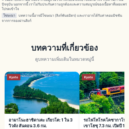
ปัจจุบัน นอกจากนี้ เราไม่รับประกันความถูกต้องและความสมบูรณ์ของเนื้อหาที่เผยแพร่
โปรดเข้าใจ
โฆษณา
บทความนี้อาจมีโฆษณา (ลิงก์พันธมิตร) และเราอาจได้รับค่าคอมมิชชัน
จากการจองผ่านลิงก์
บทความที่เกี่ยวข้อง
ดูบทความเพิ่มเติมในหมวดหมู่นี้
Kyoto
Kyoto
อามาโนะฮาชิดาเตะ เกียวโต: 1 ใน 3
รถไฟโทโรคโคซากาโนะ เก
วิวดัง สันดอน 3.6 กม.
เขาโฮซุ 7.3 กม. เปิดปี 19