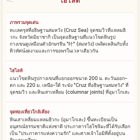
ไฮไลต์
ภาพรวมจุดเด่น
ทะเลครุสที่อธิษฐานสมหวัง (Cruz Sea) จุดชมวิวที่แหลมฮิ
วกะ จังหวัดมิยาซากิ เป็นจุดอธิษฐานที่แนวโขดหินรูป
กางเขนดูเหมือนตัวอักษรจีน "叶" (สมหวัง) เพลิดเพลินกับทั้ง
ทิวทัศน์งดงามและการขอพรในเวลาเดียวกัน
ไฮไลท์
แนวโขดหินรูปกางเขนที่แยกออกขนาด 200 ม. ตะวันออก–
ตก และ 220 ม. เหนือ–ใต้ ระฆัง "Cruz ที่อธิษฐานสมหวัง" ที่
จุดชมวิว และหินเสาเหลี่ยม (columnar joints) ที่อุมาโกเสะ
จุดท่องเที่ยวใกล้เคียง
หินเสาเหลี่ยมแหลมฮิวกะ (อุมาโกเสะ) ขึ้นทะเบียนเป็น
อนุสรณ์ธรรมชาติแห่งชาติ ประภาคารโฮโซจิมะที่ได้รับเลือก
เป็น "ประภาคารแห่งความรัก" และศาลเจ้าโอมิที่ตั้งอยู่บน