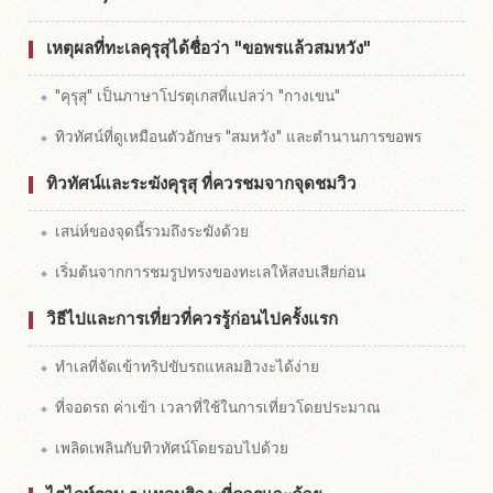
เหตุผลที่ทะเลคุรุสุได้ชื่อว่า "ขอพรแล้วสมหวัง"
"คุรุสุ" เป็นภาษาโปรตุเกสที่แปลว่า "กางเขน"
ทิวทัศน์ที่ดูเหมือนตัวอักษร "สมหวัง" และตำนานการขอพร
ทิวทัศน์และระฆังคุรุสุ ที่ควรชมจากจุดชมวิว
เสน่ห์ของจุดนี้รวมถึงระฆังด้วย
เริ่มต้นจากการชมรูปทรงของทะเลให้สงบเสียก่อน
วิธีไปและการเที่ยวที่ควรรู้ก่อนไปครั้งแรก
ทำเลที่จัดเข้าทริปขับรถแหลมฮิวงะได้ง่าย
ที่จอดรถ ค่าเข้า เวลาที่ใช้ในการเที่ยวโดยประมาณ
เพลิดเพลินกับทิวทัศน์โดยรอบไปด้วย