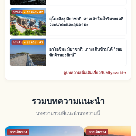
การเดินทาง
ยอดนิยม #2
อุโดะจิงงู มิยาซากิ: ศาลเจ้าในถ้ำริมทะเลฮิ
วงะนาดะและอุนดามะ
การเดินทาง
ยอดนิยม #3
อาโอชิมะ มิยาซากิ: เกาะเดินข้ามได้ "รอย
ซักผ้าของยักษ์"
ดูบทความเพิ่มเติมเกี่ยวกับMiyazaki
→
รวมบทความแนะนำ
บทความรวมที่แนะนำบทความนี้
การเดินทาง
การเดินทาง