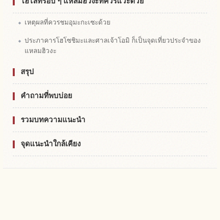
ไฮไลท์รอบ ๆ แหลมฮิวงะที่ควรแวะด้วย
เหตุผลที่ควรชมอุมะกะเซะด้วย
ประภาคารโฮโซชิมะและศาลเจ้าโอมิ ก็เป็นจุดเที่ยวประจำของ
แหลมฮิวงะ
สรุป
คำถามที่พบบ่อย
รวมบทความแนะนำ
จุดแนะนำใกล้เคียง