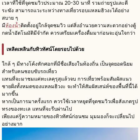
เวลาที่ใช้ที่จุดชมวิวประมาณ 20-30 นาที รวมถ่ายรูปและตี
ระฆัง สามารถแวะระหว่างทางเที่ยวรอบแหลมฮิวงะได้อย่าง
สบาย ๆ
มี
ห้องน้ำ
ติดตั้งอยู่ใกล้จุดชมวิว แต่สิ่งอำนวยความสะดวกอย่างตู้
กดน้ำอัตโนมัติมีจำกัด ควรเตรียมเครื่องดื่มมาก่อนจะอุ่นใจกว่า
เพลิดเพลินกับทิวทัศน์โดยรอบไปด้วย
ใกล้ ๆ มีทางโค้งหักศอกที่มีชื่อเสียงในท้องถิ่น เป็นจุดยอดนิยม
สำหรับคนชอบขับรถเที่ยว
แทนที่จะมาชมแค่ทะเลคุรุสุแล้วจบ การเที่ยวพร้อมสัมผัสแนว
ชายฝั่งทั้งหมดของแหลมฮิวงะ จะทำให้สัมผัสเสน่ห์ของพื้นที่นี้ได้
มากขึ้น
หากเป็นการมาครั้งแรก ควรใช้เวลาหยุดที่จุดชมวิวเพื่อสังเกตรูป
ทรงของทะเล แทนที่จะรีบผ่านไป
เพียงแค่รู้ความหมายของทิวทัศน์ก่อนชม มุมมองก็จะเปลี่ยนไป
อย่างมาก