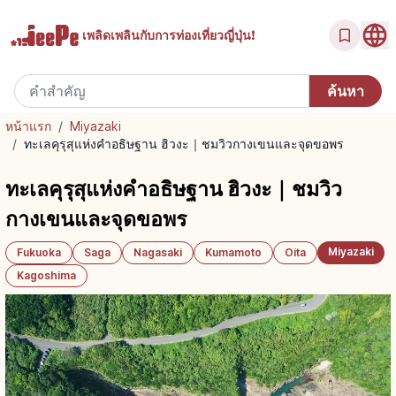
เพลิดเพลินกับ
การท่องเที่ยวญี่ปุ่น!
หน้าแรก
/
Miyazaki
/
ทะเลคุรุสุแห่งคำอธิษฐาน ฮิวงะ｜ชมวิวกางเขนและจุดขอพร
ทะเลคุรุสุแห่งคำอธิษฐาน ฮิวงะ｜ชมวิว
กางเขนและจุดขอพร
Miyazaki
Fukuoka
Saga
Nagasaki
Kumamoto
Oita
Kagoshima