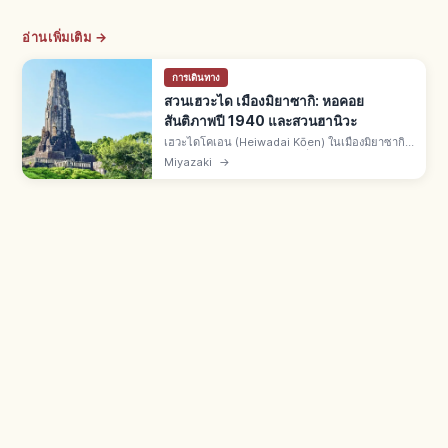
อ่านเพิ่มเติม →
การเดินทาง
สวนเฮวะได เมืองมิยาซากิ: หอคอย
สันติภาพปี 1940 และสวนฮานิวะ
เฮวะไดโคเอน (Heiwadai Kōen) ในเมืองมิยาซากิ
จ.มิยาซากิ สวนสาธารณะบนที่สูงมองเห็นเมืองและ
Miyazaki
→
ทะเล สัญลักษณ์คือหอคอยสันติภาพ (Heiwa no Tō)
อนุสรณ์สร้างปี ค.ศ. 1940