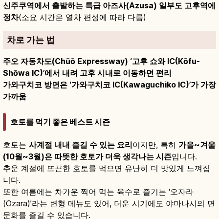
신주쿠역에서 출발하는 특급 아즈사(Azusa) 일부도 고후역에
정차
(소요 시간은 열차 편성에 따라 다름)
차로 가는 법
주오 자동차도(Chūō Expressway) ‘고후 쇼와 IC(Kōfu-
Shōwa IC)’에서 내려 고후 시내로 이동하면 편리
가와구치코 방면은 ‘가와구치코 IC(Kawaguchiko IC)’가 가장
가까움
호토를 먹기 좋은 베스트 시즌
호토는
사계절 내내 즐길 수 있는 요리
이지만, 특히
가을~겨울
(10월~3월)은 따뜻한 호토가 더욱 생각나는 시즌
입니다.
추운 계절에 뜨끈한 호토를 먹으면 유난히 더 맛있게 느껴집
니다.
또한 여름에는 차가운 찍어 먹는 육수로 즐기는 ‘오자라
(Ozara)’라는 변형 메뉴도 있어, 더운 시기에도 야마나시의 면
문화를 즐길 수 있습니다.