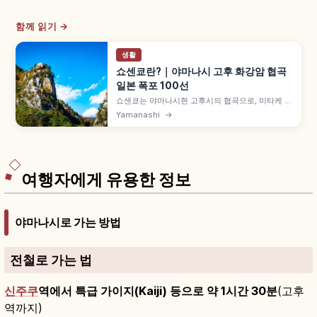
함께 읽기 →
생활
쇼센쿄란?｜야마나시 고후 화강암 협곡
일본 폭포 100선
쇼센쿄는 야마나시현 고후시의 협곡으로, 미타케 쇼
센쿄로도 불리는 일본 국가 특별명승입니다. 거대
Yamanashi
→
화강암 기암 가쿠엔보, 낙차 약 30m 센가타키 일본
폭포 100선, 천연 아치 세키몬, 쇼센쿄 로프웨이 센
가타키역~파노라마다이역 약 5분, 후지산·미나미알
프스 전망도 함께 즐길 수 있습니다.
여행자에게 유용한 정보
야마나시로 가는 방법
전철로 가는 법
신주쿠
역에서 특급 가이지(Kaiji) 등으로 약 1시간 30분
(고후
역까지)