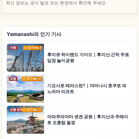
최신 정보는 공식 발표 또는 현장에서 확인해 주세요.
Yamanashi의 인기 기사
여행
인기 No.1
후지큐 하이랜드 가이드｜후지산 근처 무료
입장 놀이공원
여행
인기 No.2
기요사토 테라스란?｜야마나시 호쿠토 파
노라마 리프트
전통 문화
인기 No.3
아라쿠라야마 센겐 공원｜후지산과 주레이
토 오층탑 절경