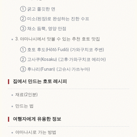
① 굵고 쫄깃한 면
② 미소(된장)로 완성하는 진한 수프
③ 채소 듬뿍, 영양 만점
3. 야마나시에서 맛볼 수 있는 추천 호토 맛집
① 호토 후도(Hōtō Fudō) (가와구치코 주변)
② 고사쿠(Kosaku) (고후·가와구치코 에리어)
③ 후나리(Funari) (고슈시·가쓰누마)
집에서 만드는 호토 레시피
재료(2인분)
만드는 법
여행자에게 유용한 정보
야마나시로 가는 방법