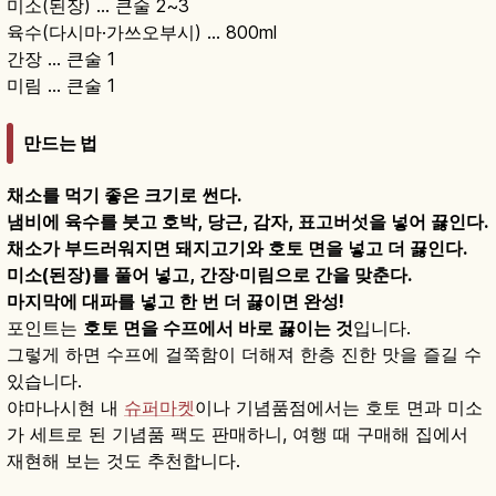
미소(된장) … 큰술 2~3
육수(다시마·가쓰오부시) … 800ml
간장 … 큰술 1
미림 … 큰술 1
만드는 법
채소를 먹기 좋은 크기로 썬다.
냄비에 육수를 붓고 호박, 당근, 감자, 표고버섯을 넣어 끓인다.
채소가 부드러워지면 돼지고기와 호토 면을 넣고 더 끓인다.
미소(된장)를 풀어 넣고, 간장·미림으로 간을 맞춘다.
마지막에 대파를 넣고 한 번 더 끓이면 완성!
포인트는
호토 면을 수프에서 바로 끓이는 것
입니다.
그렇게 하면 수프에 걸쭉함이 더해져 한층 진한 맛을 즐길 수
있습니다.
야마나시현 내
슈퍼마켓
이나 기념품점에서는 호토 면과 미소
가 세트로 된 기념품 팩도 판매하니, 여행 때 구매해 집에서
재현해 보는 것도 추천합니다.