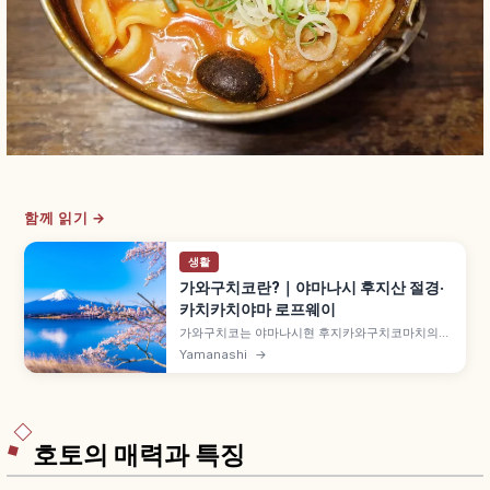
함께 읽기 →
생활
가와구치코란?｜야마나시 후지산 절경·
카치카치야마 로프웨이
가와구치코는 야마나시현 후지카와구치코마치의
후지고코 중 하나로, 해발 830m에 위치합니다. 후
Yamanashi
→
지고코 중 가장 긴 호안선, '사카사후지' 절경, 세계
유산 '후지산-신앙의 대상과 예술의 원천' 구성자산,
카치카치야마 로프웨이 약 3분(해발 1,075m), 오이
시 공원 등을 함께 안내합니다.
호토의 매력과 특징