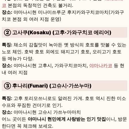
코
본점의 독창적인 건축도 볼거리.
장소:
야마나시현 미나미쓰루군 후지카와구치코마치(가와구
치코 본점 외 여러 지점 운영)
② 고사쿠(Kosaku) (고후·가와구치코 에리어)
특징:
채소의 감칠맛이 녹아든 옛 방식의 호토를 맛볼 수 있는
노포 체인. 호박 호토 외에도 돼지고기 호토, 오리고기 호토
등 메뉴가 다양.
장소:
야마나시현 고후시, 가와구치코마치,
야마나카코
등 현
내 여러 지점
③ 후나리(Funari) (고슈시·가쓰누마)
특징:
고후 토리모쓰니로도 알려진 가게. 호토 역시 진한 미소
수프와 푸짐한 건더기로 인기.
장소:
야마나시현 고슈시 가쓰누마마치
어느 곳이든
야마나시 현민에게 사랑받는 인기 맛집
이니, 방문
한다면 꼭 체크해 보세요.