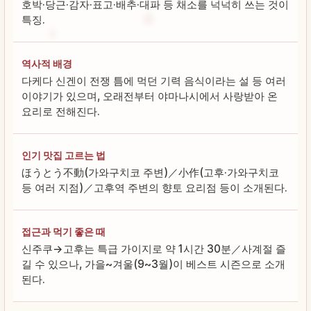
호박·당근·감자·표고·배추·대파 등 채소를 넉넉히 쓰는 것이
특징.
역사적 배경
다케다 신겐이 전쟁 틈에 먹던 기력 음식이라는 설 등 여러
이야기가 있으며, 오래전부터 야마나시에서 사랑받아 온
요리로 전해진다.
인기 맛집 고르는 법
ほうとう不動(가와구치코 주변)／小作(고후·가와구치코
등 여러 지점)／고후역 주변의 향토 요리점 등이 소개된다.
접근과 먹기 좋은 때
신주쿠→고후는 특급 가이지로 약 1시간 30분／사계절 즐
길 수 있으나, 가을~겨울(9~3월)이 베스트 시즌으로 소개
된다.