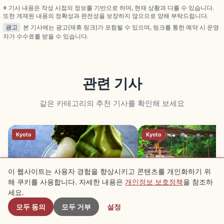
께 소개합니다.
※ 기사 내용은 작성 시점의 정보를 기반으로 하며, 현재 상황과 다를 수 있습니다.
또한 게재된 내용의 정확성과 완전성을 보장하지 않으므로 양해 부탁드립니다.
광고
본 기사에는 광고(제휴 링크)가 포함될 수 있으며, 링크를 통한 예약 시 운영
자가 수수료를 받을 수 있습니다.
관련 기사
같은 카테고리의 추천 기사를 확인해 보세요
Kyoto
Kyoto
이 웹사이트는 사용자 경험을 향상시키고 콘텐츠를 개인화하기 위
해 쿠키를 사용합니다. 자세한 내용은
개인정보 보호정책
을 참조하
근처 스팟
세요.
모두 동의
모두 거부
설정
우지 말차란?｜교토 일본 3대 차산지·
기후네 가와도코란?｜교토
차밭 체험·뵤도인
·5~9월 가이세키