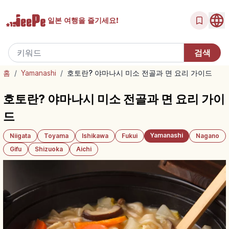
일본 여행을
즐기세요!
홈
/
Yamanashi
/
호토란? 야마나시 미소 전골과 면 요리 가이드
호토란? 야마나시 미소 전골과 면 요리 가이
드
Yamanashi
Niigata
Toyama
Ishikawa
Fukui
Nagano
Gifu
Shizuoka
Aichi