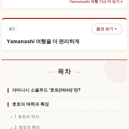
Yamanashi 여행 기사 더 보기
→
옵션 보기
광고
Yamanashi 여행을 더 편리하게
목차
Yamanashi 근처 숙소 찾기
↗
Yamanashi 체험 찾기
↗
야마나시 소울푸드 ‘호토(Hōtō)’란?
호토의 매력과 특징
1. 호토의 역사
2. 호토의 특징