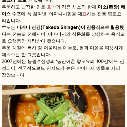
두툼하고 납작한 면을
호박
과 각종 채소와 함께
미소(된장) 베
이스 수프
에 푹 끓여낸, 야마나시현을 대
표
하는 전통 향토요
리입니다.
호토는
다케다 신겐(Takeda Shingen)이 진중식으로 활용했
다
는 전승도 전해지며, 야마나시의 식문화를 상징하는 음식으
로 오랫동안 사랑받아 왔습니다.
추운 계절에 특히 잘 어울리는 메뉴로, 몸과 마음을 따뜻하게
데워주는 한 그릇입니다.
2007년에는 농림수산성의 ‘농산어촌 향토요리 100선’에도 선
정되어, 전국적으로도 인지도가 높은 야마나시 명물로 자리
잡았습니다.