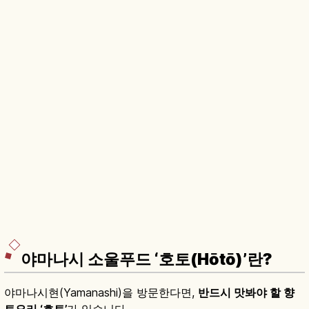
야마나시 소울푸드 ‘호토(Hōtō)’란?
야마나시현(Yamanashi)을 방문한다면,
반드시 맛봐야 할 향
토요리 ‘호토’
가 있습니다.