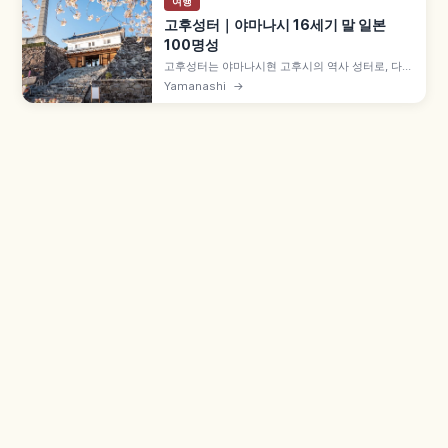
여행
고후성터｜야마나시 16세기 말 일본
100명성
고후성터는 야마나시현 고후시의 역사 성터로, 다케
다 멸망 이후 도요토미 히데요시 명령으로 16세기
Yamanashi
→
말 축성된 마이즈루성공원입니다. 2019년 국가 사
적 지정, 일본 100대 명성 No.25, 천수대 360도 전
망 '간토 후지미 100경', JR 고후역 도보 약 3분 등
을 함께 안내합니다.