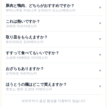
豚肉と鴨肉、どちらがおすすめですか？
▼
부타니쿠토 카모니쿠 도치라가 오스스메데스카
これは熱いですか？
▼
코레와 아쓰이데스카
取り皿をもらえますか？
▼
토리자라오 모라에마스카
すすって食べてもいいですか？
▼
스슷테 타베테모 이이데스카
おざらもありますか？
▼
오자라모 아리마스카
ほうとうの麺はどこで買えますか？
▼
호토노 멘와 도코데 카에마스카
브라우저가 음성 합성을 지원하지 않습니다