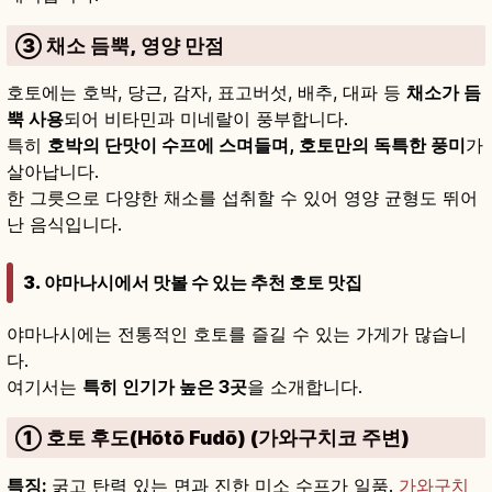
③ 채소 듬뿍, 영양 만점
호토에는 호박, 당근, 감자, 표고버섯, 배추, 대파 등
채소가 듬
뿍 사용
되어 비타민과 미네랄이 풍부합니다.
특히
호박의 단맛이 수프에 스며들며, 호토만의 독특한 풍미
가
살아납니다.
한 그릇으로 다양한 채소를 섭취할 수 있어 영양 균형도 뛰어
난 음식입니다.
3. 야마나시에서 맛볼 수 있는 추천 호토 맛집
야마나시에는 전통적인 호토를 즐길 수 있는 가게가 많습니
다.
여기서는
특히 인기가 높은 3곳
을 소개합니다.
① 호토 후도(Hōtō Fudō) (가와구치코 주변)
특징:
굵고 탄력 있는 면과 진한 미소 수프가 일품.
가와구치