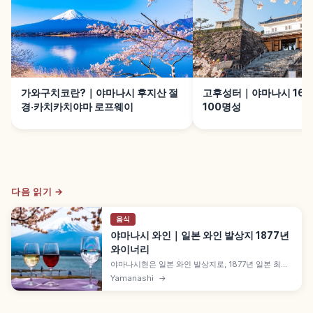
가와구치코란?｜야마나시 후지산 절
고후성터｜야마나시 16세
경·카치카치야마 로프웨이
100명성
다음 읽기 →
음식
야마나시 와인｜일본 와인 발상지 1877년
와이너리
야마나시현은 일본 와인 발상지로, 1877년 일본 최초
민간 와인 양조장 「다이니혼 야마나시 포도주 회사」
Yamanashi
→
가 가쓰누마에 설립되었습니다. 같은 해 프랑스 양조
기술 유학생이 파견된 역사, 일본 고유 품종 고슈, 가와
카미 젠베에가 1927년 교배한 머스캣 베일리 A도 함