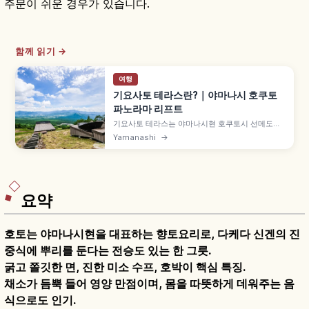
주문이 쉬운 경우가 있습니다.
함께 읽기 →
여행
기요사토 테라스란?｜야마나시 호쿠토
파노라마 리프트
기요사토 테라스는 야마나시현 호쿠토시 선메도우
즈 기요사토의 그린 시즌 한정 전망 명소로, 파노라
Yamanashi
→
마 리프트 약 10분으로 정상 구역에 도착합니다. 데
크와 소파 좌석, 후지산·미나미알프스·야쓰가타케
조망, 운해 풍경도 볼 수 있습니다.
요약
호토는 야마나시현을 대표하는 향토요리로, 다케다 신겐의 진
중식에 뿌리를 둔다는 전승도 있는 한 그릇.
굵고 쫄깃한 면, 진한 미소 수프, 호박이 핵심 특징.
채소가 듬뿍 들어 영양 만점이며, 몸을 따뜻하게 데워주는 음
식으로도 인기.