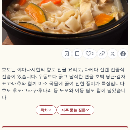
2
호토는 야마나시현의 향토 전골 요리로, 다케다 신겐 진중식
전승이 있습니다. 우동보다 굵고 납작한 면을 호박·당근·감자·
표고·배추와 함께 미소 국물에 끓여 진한 풍미가 특징입니다.
호토 후도·고사쿠·후나리 등 노포와 이동 팁도 함께 담았습니
다.
목차
자주 묻는 질문