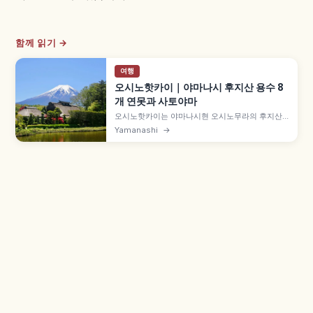
함께 읽기 →
여행
오시노핫카이｜야마나시 후지산 용수 8
개 연못과 사토야마
오시노핫카이는 야마나시현 오시노무라의 후지산
용수 연못군으로, 데구치이케 등 8개 연못이 국가
Yamanashi
→
천연기념물·일본 명수 100선·세계문화유산 구성자
산입니다. 후지산과 수면이 비치는 포토 스팟, 초가
지붕 사토야마, 후지큐코선으로 가는 접근 정보까지
소개합니다.