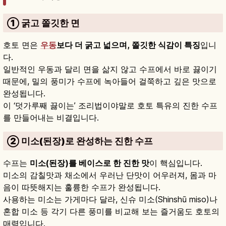
① 굵고 쫄깃한 면
호토 면은
우동
보다 더 굵고 넓으며, 쫄깃한 식감이 특징
입니
다.
일반적인 우동과 달리 면을 삶지 않고 수프에서 바로 끓이기
때문에, 밀의 풍미가 수프에 녹아들어 걸쭉하고 깊은 맛으로
완성됩니다.
이 ‘덧가루째 끓이는’ 조리법이야말로 호토 특유의 진한 수프
를 만들어내는 비결입니다.
② 미소(된장)로 완성하는 진한 수프
수프는
미소(된장)를 베이스로 한 진한 맛
이 핵심입니다.
미소의 감칠맛과 채소에서 우러난 단맛이 어우러져, 몸과 마
음이 따뜻해지는 훌륭한 수프가 완성됩니다.
사용하는 미소는 가게마다 달라, 신슈 미소(Shinshū miso)나
혼합 미소 등 각기 다른 풍미를 비교해 보는 즐거움도 호토의
매력입니다.