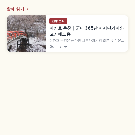
함께 읽기 →
전통 문화
이카호 온천｜군마 365단 이시단가이와
고가네노유
이카호 온천은 군마현 시부카와시의 일본 유수 온천
지로, 만요슈에도 등장하는 오랜 역사를 지닙니다.
Gunma
→
명물은 365단 돌계단 거리 '이시단가이'와 두 가지
온천수 - 철분 함유 갈색 '고가네노유'와 무색투명
'시로가네노유', 정상 이카호 신사, 이카호 노천탕
600엔 등을 함께 안내합니다.