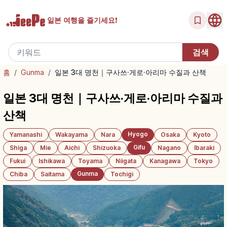
일본 여행을
즐기세요!
홈
/
Gunma
/
일본 3대 명천｜구사쓰·게로·아리마 수질과 산책
일본 3대 명천｜구사쓰·게로·아리마 수질과
산책
Hyogo
Yamanashi
Wakayama
Nara
Osaka
Kyoto
Gifu
Shiga
Mie
Aichi
Shizuoka
Nagano
Ibaraki
Fukui
Ishikawa
Toyama
Niigata
Kanagawa
Tokyo
Gunma
Chiba
Saitama
Tochigi