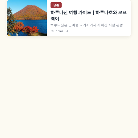
생활
하루나산 여행 가이드｜하루나호와 로프
웨이
하루나산은 군마현 다카사키시의 화산 지형 관광지
로, 해발 1,100m 칼데라호인 하루나호와 하루나후
Gunma
→
지 로프웨이가 대표 명소입니다. 보트·낚시·하이킹
등 액티비티, 봄 벚꽃과 가을 단풍 시즌, 다카사키역
에서 버스로 이동하는 방법과 드라이브 코스까지 함
께 살펴봅니다.