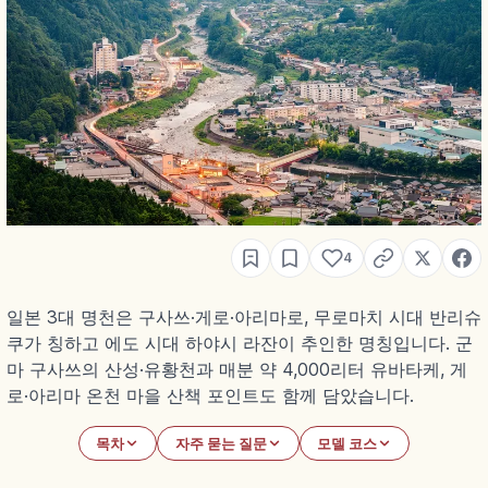
4
일본 3대 명천은 구사쓰·게로·아리마로, 무로마치 시대 반리슈
쿠가 칭하고 에도 시대 하야시 라잔이 추인한 명칭입니다. 군
마 구사쓰의 산성·유황천과 매분 약 4,000리터 유바타케, 게
로·아리마 온천 마을 산책 포인트도 함께 담았습니다.
목차
자주 묻는 질문
모델 코스