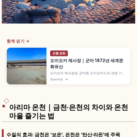
함께 읽기 →
전통 문화
도미오카 제사장｜군마 1872년 세계문
화유산
도미오카 제사장은 군마현 도미오카시의 관영 기계
제사 공장으로, 1872년(메이지 5년) 메이지 정부가
Gunma
→
프랑스인 폴 브뤼나 지도 아래 건설했습니다. 2014
년 「도미오카 제사장과 견 산업 유산군」 유네스코
세계문화유산, 소시조·히가시오키마유조·니시오키
마유조 3동 국보 등을 함께 안내합니다.
아리마 온천｜금천·은천의 차이와 온천
마을 즐기는 법
수질의 효과: 금천은 '보온', 은천은 '탄산·라돈'에 주목