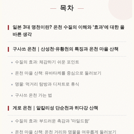
목차
Gunma 현 근처 숙소 찾기
↗
Gunma 현 체험 찾기
↗
일본 3대 명천이란? 온천 수질의 이해와 '효과'에 대한 올
바른 생각
구사쓰 온천｜산성천·유황천의 특징과 온천 마을 산책
수질의 효과: 체감하기 쉬운 포인트
온천 마을 산책: 유바타케를 중심으로 둘러보기
명물: 먹거리 탐방과 디저트로 휴식
구사쓰 온천 가는 법
게로 온천｜알칼리성 단순천과 히다강 산책
수질의 효과: 부드러운 촉감과 '마일드함'
온천 마을 산책: 온천 거리와 명물을 여유롭게 둘러보기