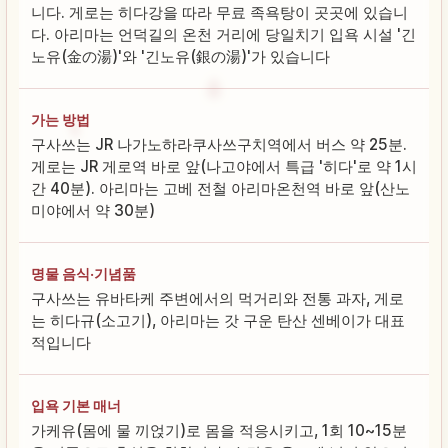
니다. 게로는 히다강을 따라 무료 족욕탕이 곳곳에 있습니
다. 아리마는 언덕길의 온천 거리에 당일치기 입욕 시설 '긴
노유(金の湯)'와 '긴노유(銀の湯)'가 있습니다
가는 방법
구사쓰는 JR 나가노하라쿠사쓰구치역에서 버스 약 25분.
게로는 JR 게로역 바로 앞(나고야에서 특급 '히다'로 약 1시
간 40분). 아리마는 고베 전철 아리마온천역 바로 앞(산노
미야에서 약 30분)
명물 음식·기념품
구사쓰는 유바타케 주변에서의 먹거리와 전통 과자, 게로
는 히다규(소고기), 아리마는 갓 구운 탄산 센베이가 대표
적입니다
입욕 기본 매너
가케유(몸에 물 끼얹기)로 몸을 적응시키고, 1회 10~15분