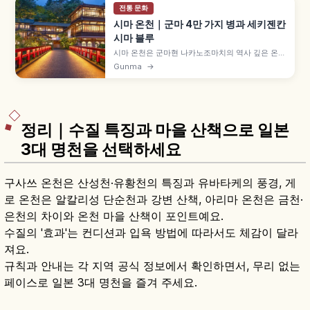
전통 문화
시마 온천｜군마 4만 가지 병과 세키젠칸
시마 블루
시마 온천은 군마현 나카노조마치의 역사 깊은 온천
지로, '4만 가지 병을 낫게 한다'는 전승에서 이름이
Gunma
→
유래했습니다. 1694년 창업 노포 세키젠칸은 「센
과 치히로의 행방불명」 목욕탕 모델 중 하나, 코발
트 블루 오쿠시마 호수 '시마 블루', 1954년 국민보
양온천지 등을 함께 안내합니다.
정리｜수질 특징과 마을 산책으로 일본
3대 명천을 선택하세요
구사쓰 온천은 산성천·유황천의 특징과 유바타케의 풍경, 게
로 온천은 알칼리성 단순천과 강변 산책, 아리마 온천은 금천·
은천의 차이와 온천 마을 산책이 포인트예요.
수질의 '효과'는 컨디션과 입욕 방법에 따라서도 체감이 달라
져요.
규칙과 안내는 각 지역 공식 정보에서 확인하면서, 무리 없는
페이스로 일본 3대 명천을 즐겨 주세요.