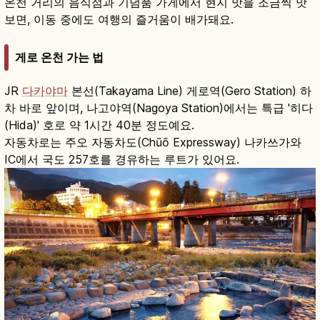
온천 거리의 음식점과 기념품 가게에서 현지 맛을 조금씩 맛
보면, 이동 중에도 여행의 즐거움이 배가돼요.
게로 온천 가는 법
JR
다카야마
본선(Takayama Line) 게로역(Gero Station) 하
차 바로 앞이며, 나고야역(Nagoya Station)에서는 특급 '히다
(Hida)' 호로 약 1시간 40분 정도예요.
자동차로는 주오 자동차도(Chūō Expressway) 나카쓰가와
IC에서 국도 257호를 경유하는 루트가 있어요.