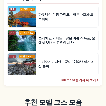
생활
인기 No.1
하루나산 여행 가이드｜하루나호와 로
프웨이
여행
인기 No.2
쓰케치쿄 가이드｜맑은 계류와 폭포, 숲
에서 보내는 고요한 시간
여행
인기 No.3
오니오시다시엔｜군마 1783년 아사마
산 분화
Gunma 여행 기사 더 보기
→
추천 모델 코스 모음