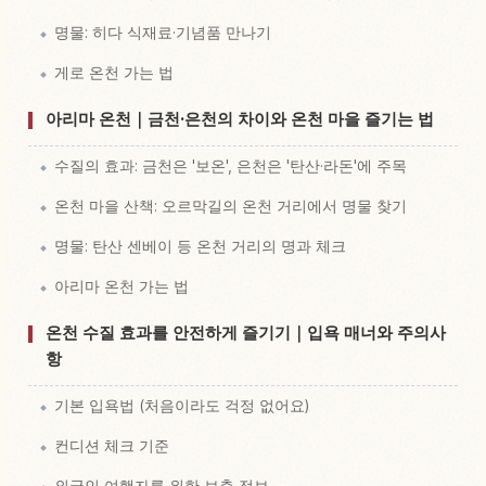
명물: 히다 식재료·기념품 만나기
게로 온천 가는 법
아리마 온천｜금천·은천의 차이와 온천 마을 즐기는 법
수질의 효과: 금천은 '보온', 은천은 '탄산·라돈'에 주목
온천 마을 산책: 오르막길의 온천 거리에서 명물 찾기
명물: 탄산 센베이 등 온천 거리의 명과 체크
아리마 온천 가는 법
온천 수질 효과를 안전하게 즐기기｜입욕 매너와 주의사
항
기본 입욕법 (처음이라도 걱정 없어요)
컨디션 체크 기준
외국인 여행자를 위한 보충 정보