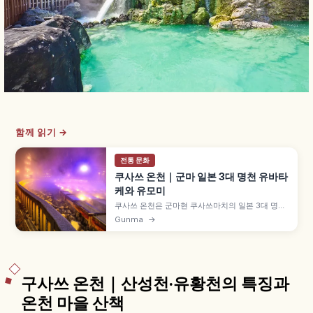
함께 읽기 →
전통 문화
쿠사쓰 온천｜군마 일본 3대 명천 유바타
케와 유모미
쿠사쓰 온천은 군마현 쿠사쓰마치의 일본 3대 명천
중 하나로, 자연 용출량 분당 약 32,300리터의 풍
Gunma
→
부한 산성천(pH 2.1)이 특징입니다. 상징 유바타케,
고온 원천을 식히는 전통 '유모미' 쇼(네쓰노유), 사
이노카와라 노천탕 800엔, 쿠사쓰 시라네산 등 자
연 등을 함께 안내합니다.
구사쓰 온천｜산성천·유황천의 특징과
온천 마을 산책