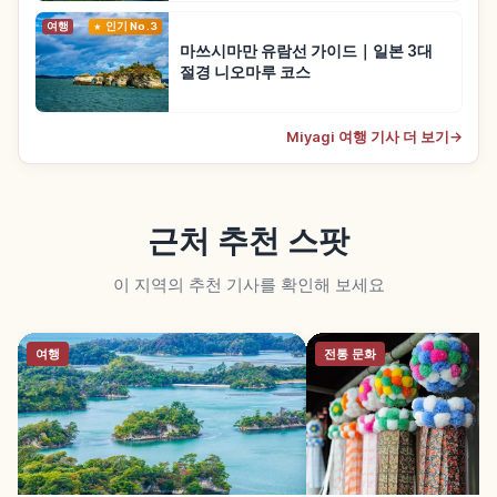
여행
인기 No.3
마쓰시마만 유람선 가이드｜일본 3대
절경 니오마루 코스
Miyagi 여행 기사 더 보기
→
근처 추천 스팟
이 지역의 추천 기사를 확인해 보세요
여행
전통 문화