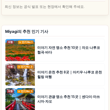
최신 정보는 공식 발표 또는 현장에서 확인해 주세요.
Miyagi의 추천 인기 기사
여행
인기 No.1
미야기 자연 명소 추천 10곳｜자오·나루코
협곡·바다
여행
인기 No.2
미야기 온천 추천 8곳｜아키우·나루코 온천
힐링 여행
여행
인기 No.3
미야기 관광 명소 추천 15곳｜센다이·마쓰
시마·자오