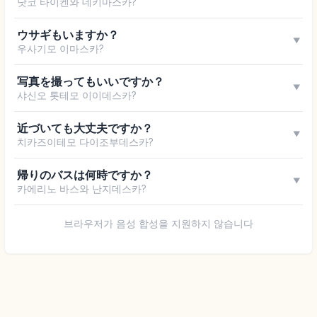
닷코 타이켄와 데키마스카?
ウサギもいますか？
▼
우사기모 이마스카?
写真を撮ってもいいですか？
▼
샤신오 톳테모 이이데스카?
近づいても大丈夫ですか？
▼
치카즈이테모 다이조부데스카?
帰りのバスは何時ですか？
▼
카에리노 바스와 난지데스카?
브라우저가 음성 합성을 지원하지 않습니다