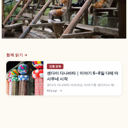
함께 읽기 →
전통 문화
센다이 다나바타｜미야기 6~8일 다테 마
사무네 시작
센다이 다나바타 마쓰리는 미야기현 센다이시 매년
8월 6~8일 일본 대표 다나바타 축제로, 다테 마사
Miyagi
→
무네가 자녀들의 기예 향상을 기원하며 시작했다고
전해집니다. 아케이드 상점가 화지 수공예 장식 약
5m, 일곱 가지 장식, 8월 5일 전야제 불꽃축제 등을
함께 안내합니다.