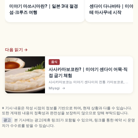
미야기 마쓰시마란?｜일본 3대 절경
센다이 다나바타｜미야기 
섬·크루즈 여행
테 마사무네 시작
다음 읽기 →
음식
사사카마보코란?｜미야기 센다이 어묵·직
접 굽기 체험
사사카마보코는 미야기 센다이의 전통 가마보코로, 다
테 가문 문장 '대나무와 참새'에서 이름이 유래합니다.
Miyagi
→
흰살생선(명태 등)을 갈아 대나무 잎 모양으로 구워 노
릇한 풍미가 특징, 아베 가마보코·사사나오·시로켄 노
포, 직접 굽기 체험, 1장 100~300엔 등을 함께 안내합
니다.
※ 기사 내용은 작성 시점의 정보를 기반으로 하며, 현재 상황과 다를 수 있습니다.
또한 게재된 내용의 정확성과 완전성을 보장하지 않으므로 양해 부탁드립니다.
광고
본 기사에는 광고(제휴 링크)가 포함될 수 있으며, 링크를 통한 예약 시 운영
자가 수수료를 받을 수 있습니다.