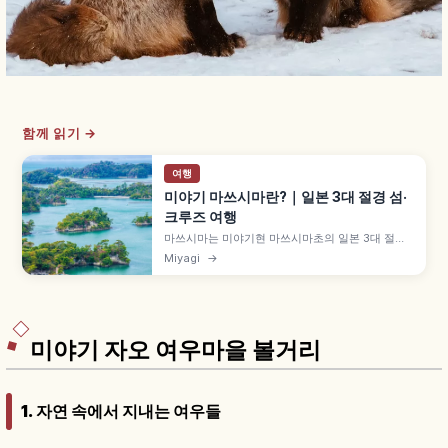
함께 읽기 →
여행
미야기 마쓰시마란?｜일본 3대 절경 섬·
크루즈 여행
마쓰시마는 미야기현 마쓰시마초의 일본 3대 절경
중 하나로, 마쓰시마만에 흩어진 섬들이 명소입니
Miyagi
→
다. 다테 마사무네가 1609년 세운 국보 즈이간지,
작은 섬 위 고다이도(중요문화재), 약 50분 마쓰시
마만 크루즈, 간란테이, 센다이역 JR 센세키선 약
40분 등을 함께 안내합니다.
미야기 자오 여우마을 볼거리
1. 자연 속에서 지내는 여우들