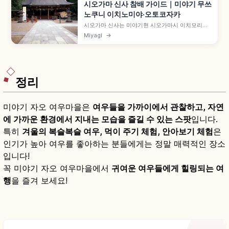
시오가마 신사 참배 가이드｜미야기 무쓰
노쿠니 이치노미야·오토코자카
시오가마 신사는 미야기현 시오가마시 이치모리야
마의 무쓰노쿠니 이치노미야 격식의 신사로, 현지에
Miyagi
→
서는 '시오가마사마'라는 애칭으로 불립니다. 제염
신 시오쓰치오지노카미를 별궁 주제신으로 모셔 해
상 안전·순산 수호·소금 정화 효험, 오모테산도 통칭
'오토코자카' 돌계단 등을 함께 안내합니다.
정리
미야기 자오 여우마을은
여우들을 가까이에서 관찰하고, 자연
에 가까운 환경에서 지내는 모습을 즐길 수 있는 스팟
입니다.
특히
겨울의 복슬복슬 여우, 먹이 주기 체험, 안아보기 체험
은
인기가 높아 여우를 좋아하는 분들에게는 정말 매력적인 장소
입니다!
꼭 미야기 자오 여우마을에서
귀여운 여우들에게 힐링되는 여
행
을 즐겨 보세요!