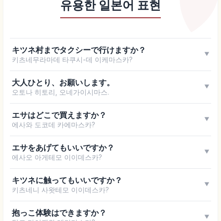
유용한 일본어 표현
キツネ村までタクシーで行けますか？
▼
키츠네무라마데 타쿠시-데 이케마스카?
大人ひとり、お願いします。
▼
오토나 히토리, 오네가이시마스.
エサはどこで買えますか？
▼
에사와 도코데 카에마스카?
エサをあげてもいいですか？
▼
에사오 아게테모 이이데스카?
キツネに触ってもいいですか？
▼
키츠네니 사왓테모 이이데스카?
抱っこ体験はできますか？
▼