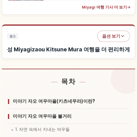
Miyagi 여행 기사 더 보기
→
옵션 보기
광고
성 Miyagizaou Kitsune Mura 여행을 더 편리하게
목차
성 Miyagizaou Kitsune Mura 근처 숙소 찾기
↗
성 Miyagizaou Kitsune Mura 체험 찾기
↗
미야기 자오 여우마을(키츠네무라)이란?
미야기 자오 여우마을 볼거리
1. 자연 속에서 지내는 여우들