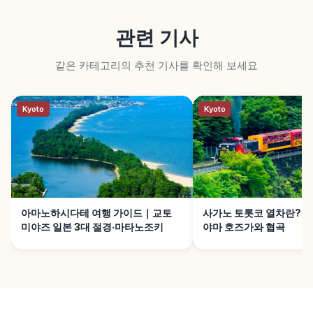
관련 기사
같은 카테고리의 추천 기사를 확인해 보세요
Kyoto
Kyoto
아마노하시다테 여행 가이드｜교토
사가노 토롯코 열차란?｜
미야즈 일본 3대 절경·마타노조키
야마 호즈가와 협곡