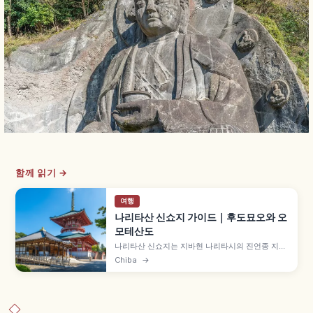
함께 읽기 →
여행
나리타산 신쇼지 가이드｜후도묘오와 오
모테산도
나리타산 신쇼지는 지바현 나리타시의 진언종 지산
파 대본산으로, 940년 개산되어 후도묘오를 본존
Chiba
→
으로 모시는 사찰입니다. 다이혼도 고마 기도, 중요
문화재 삼중탑·니오몬, 나리타산 공원, 오모테산도
장어 요리, 나리타공항·나리타역 접근도 함께 담았
습니다.