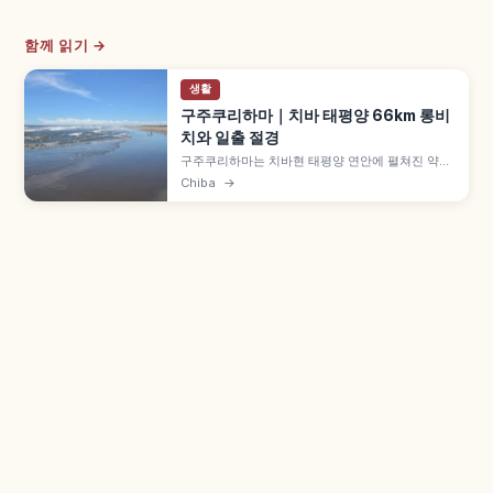
함께 읽기 →
생활
구주쿠리하마｜치바 태평양 66km 롱비
치와 일출 절경
구주쿠리하마는 치바현 태평양 연안에 펼쳐진 약
66km 모래사장으로, 일본 최대 규모 모래사장 중
Chiba
→
하나입니다. 동쪽을 향해 수평선 일출을 즐길 수 있
는 날도 있고, 서핑·보디보드 등 마린 스포츠 메카,
전통 어법 지비키아미 체험, 정어리 회·나메로·대합
하마야키 등을 함께 안내합니다.