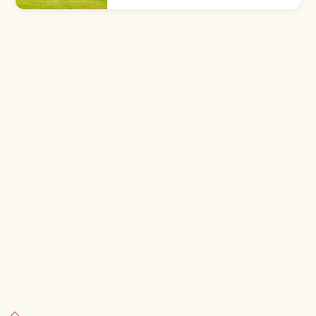
소·말·알파카 등 동물 교감, 양들의 대행진과 양치기
개 쇼, 젖소 손 착유, 아기 돼지 레이스, 사계절 꽃의
대사면, 마더팜 투어 DX, 도쿄 차로 약 90분 등을
함께 안내합니다.