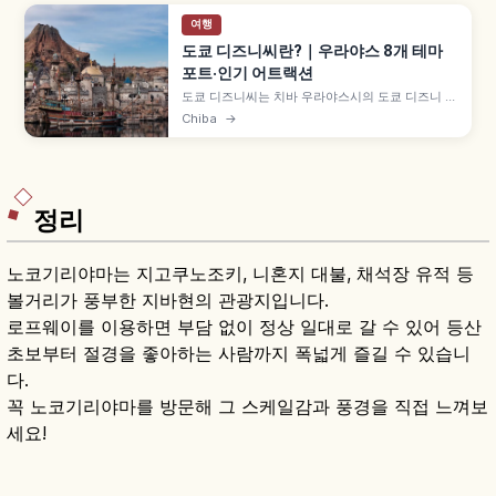
여행
도쿄 디즈니씨란?｜우라야스 8개 테마
포트·인기 어트랙션
도쿄 디즈니씨는 치바 우라야스시의 도쿄 디즈니 리
조트에 있는 바다 테마 파크입니다. 8개 테마 포트,
Chiba
→
판타지 스프링스, 인기 어트랙션과 마이하마역 접근
정보도 함께 담았습니다.
정리
노코기리야마는 지고쿠노조키, 니혼지 대불, 채석장 유적 등
볼거리가 풍부한 지바현의 관광지입니다.
로프웨이를 이용하면 부담 없이 정상 일대로 갈 수 있어 등산
초보부터 절경을 좋아하는 사람까지 폭넓게 즐길 수 있습니
다.
꼭 노코기리야마를 방문해 그 스케일감과 풍경을 직접 느껴보
세요!