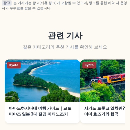
광고
본 기사에는 광고(제휴 링크)가 포함될 수 있으며, 링크를 통한 예약 시 운영
자가 수수료를 받을 수 있습니다.
관련 기사
같은 카테고리의 추천 기사를 확인해 보세요
Kyoto
Kyoto
아마노하시다테 여행 가이드｜교토
사가노 토롯코 열차란?｜
미야즈 일본 3대 절경·마타노조키
야마 호즈가와 협곡