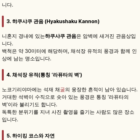
니다.
3. 햐쿠샤쿠 관음 (Hyakushaku Kannon)
니혼지 경내에 있는
햐쿠샤쿠 관음
은 암벽에 새겨진 관음상입
니다.
백척은 약 30미터에 해당하며, 채석장 유적의 풍경과 함께 인
상에 남는 명소입니다.
4. 채석장 유적(통칭 ‘라퓨타의 벽’)
노코기리야마에는 석재 채
굴
의 웅장한 흔적이 남아 있습니다.
거대한 석벽이 수직으로 솟아 있는 풍경은 통칭 ‘라퓨타의
벽’이라 불리기도 합니다.
독특한 분위기를 지녀 사진 촬영을 즐기는 사람도 많은 장소
입니다.
5. 하이킹 코스와 자연