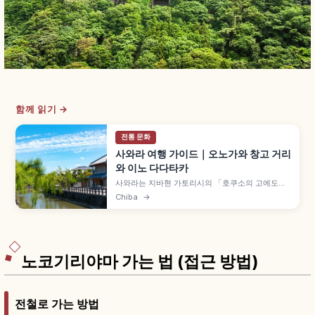
함께 읽기 →
전통 문화
사와라 여행 가이드｜오노가와 창고 거리
와 이노 다다타카
사와라는 지바현 가토리시의 「호쿠소의 고에도」
로 불리는 거리로, 1996년 중요전통적건조물군 보
Chiba
→
존지구로 선정되었습니다. 오노가와 강변 창고 양식
건물, 이노 다다타카 기념관, 사와라 대축제와 JR 사
와라역 접근 정보도 함께 담았습니다.
노코기리야마 가는 법 (접근 방법)
전철로 가는 방법