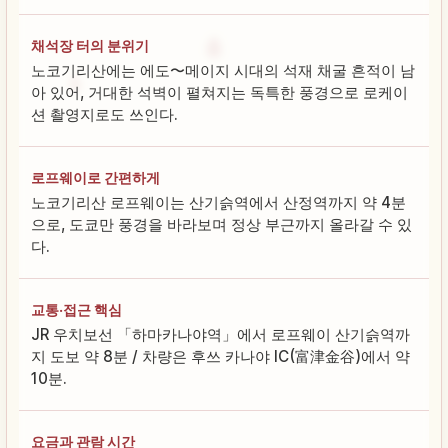
채석장 터의 분위기
노코기리산에는 에도〜메이지 시대의 석재 채굴 흔적이 남
아 있어, 거대한 석벽이 펼쳐지는 독특한 풍경으로 로케이
션 촬영지로도 쓰인다.
로프웨이로 간편하게
노코기리산 로프웨이는 산기슭역에서 산정역까지 약 4분
으로, 도쿄만 풍경을 바라보며 정상 부근까지 올라갈 수 있
다.
교통·접근 핵심
JR 우치보선 「하마카나야역」에서 로프웨이 산기슭역까
지 도보 약 8분 / 차량은 후쓰 카나야 IC(富津金谷)에서 약
10분.
요금과 관람 시간