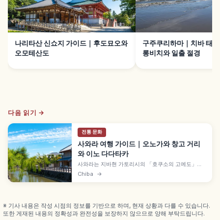
나리타산 신쇼지 가이드｜후도묘오와
구주쿠리하마｜치바 태평양
오모테산도
롱비치와 일출 절경
다음 읽기 →
전통 문화
사와라 여행 가이드｜오노가와 창고 거리
와 이노 다다타카
사와라는 지바현 가토리시의 「호쿠소의 고에도」로
불리는 거리로, 1996년 중요전통적건조물군 보존지
Chiba
→
구로 선정되었습니다. 오노가와 강변 창고 양식 건물,
이노 다다타카 기념관, 사와라 대축제와 JR 사와라역
접근 정보도 함께 담았습니다.
※ 기사 내용은 작성 시점의 정보를 기반으로 하며, 현재 상황과 다를 수 있습니다.
또한 게재된 내용의 정확성과 완전성을 보장하지 않으므로 양해 부탁드립니다.