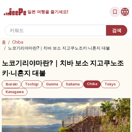
일본 여행을
즐기세요!
홈
/
Chiba
/
노코기리야마란?｜치바 보소 지고쿠노조키·니혼지 대불
노코기리야마란?｜치바 보소 지고쿠노조
키·니혼지 대불
Chiba
Ibaraki
Tochigi
Gunma
Saitama
Tokyo
Kanagawa