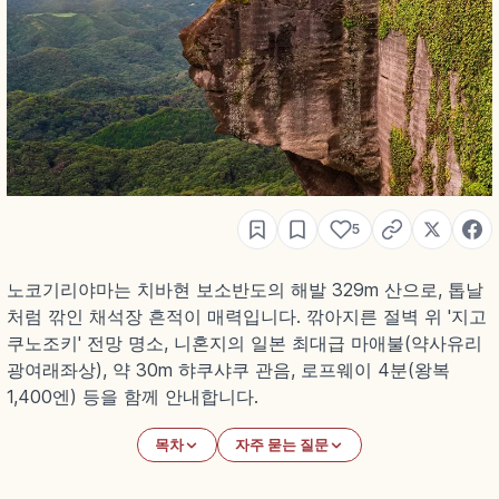
5
노코기리야마는 치바현 보소반도의 해발 329m 산으로, 톱날
처럼 깎인 채석장 흔적이 매력입니다. 깎아지른 절벽 위 '지고
쿠노조키' 전망 명소, 니혼지의 일본 최대급 마애불(약사유리
광여래좌상), 약 30m 햐쿠샤쿠 관음, 로프웨이 4분(왕복
1,400엔) 등을 함께 안내합니다.
목차
자주 묻는 질문