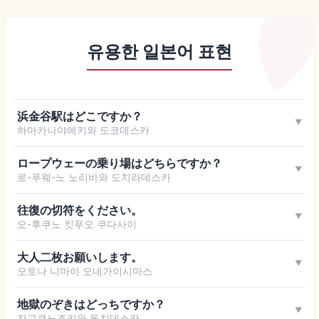
유용한 일본어 표현
浜金谷駅はどこですか？
▼
하마카나야에키와 도코데스카
ロープウェーの乗り場はどちらですか？
▼
로-푸웨-노 노리바와 도치라데스카
往復の切符をください。
▼
오-후쿠노 킷푸오 쿠다사이
大人二枚お願いします。
▼
오토나 니마이 오네가이시마스
地獄のぞきはどっちですか？
▼
지고쿠노조키와 돗치데스카