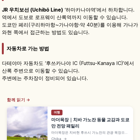
JR 우치보선 (Uchibō Line)
‘하마카나야역’에서 하차합니다.
역에서 도보로 로프웨이 산록역까지 이동할 수 있습니다.
도쿄만 페리(구리하마항~가나야항·약 40분)를 이용해 가나가
와현 쪽에서 접근하는 방법도 있습니다.
자동차로 가는 방법
다테야마 자동차도 ‘후쓰카나야 IC (Futtsu-Kanaya IC)’에서
산록 주변으로 이동할 수 있습니다.
주변에는 주차장이 정비되어 있습니다.
함께 읽기 →
여행
마더목장｜치바 가노잔 동물 교감과 도쿄
만 전망 패밀리
마더목장은 치바현 후쓰시 가노잔의 관광 목장으로,
도쿄만을 내려다보는 넓은 부지에 자리합니다. 양·
Chiba
→