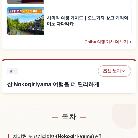
전통 문화
인기 No.3
사와라 여행 가이드｜오노가와 창고 거리와
이노 다다타카
Chiba 여행 기사 더 보기
→
옵션 보기
광고
산 Nokogiriyama 여행을 더 편리하게
목차
산 Nokogiriyama 근처 숙소 찾기
↗
산 Nokogiriyama 체험 찾기
↗
지바현 노코기리야마(Nokogiri-yama)란?