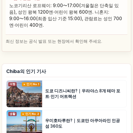
노코기리산 로프웨이: 9:00〜17:00(겨울철은 단축일 있
음), 성인 왕복 1200엔·어린이 왕복 600엔. 니혼지:
9:00〜16:00(최종 입산 기준 15:00), 관람료는 성인 700
엔·어린이 400엔.
최신 정보는 공식 발표 또는 현장에서 확인해 주세요.
Chiba의 인기 기사
여행
인기 No.1
도쿄 디즈니씨란?｜우라야스 8개 테마 포
트·인기 어트랙션
생활
인기 No.2
우미호타루란?｜도쿄만 아쿠아라인 인공
섬 360도