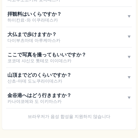
拝観料はいくらですか？
▼
하이칸료-와 이쿠라데스카
大仏まで歩けますか？
▼
다이부츠마데 아루케마스카
ここで写真を撮ってもいいですか？
▼
코코데 샤신오 톳테모 이이데스카
山頂までどのくらいですか？
▼
산초-마데 도노쿠라이데스카
金谷港へはどう行きますか？
▼
카나야코에와 도 이키마스카
브라우저가 음성 합성을 지원하지 않습니다