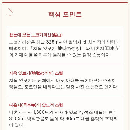
핵심 포인트
한눈에 보는 노코기리산(鋸山)
노코기리산은 해발 329m지만 절벽과 옛 채석장의 박력이
매력이며, 「지옥 엿보기(地獄のぞき)」와 니혼지(日本寺)
의 거대 대불을 하루에 둘러볼 수 있는 절경 스폿이다.
지옥 엿보기(地獄のぞき) 스릴
지옥 엿보기는 단애에서 바로 아래를 들여다보는 스릴이
명물로, 도쿄만을 내려다보는 절경 사진 스폿으로 인기다.
니혼지(日本寺)의 압도적 조형
니혼지는 약 1,300년의 역사가 있으며, 석조 대불은 높이
31.05m. 백척관음도 높이 약 30m로 채굴 흔적에 조각되
어 있다.