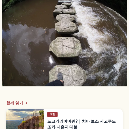
함께 읽기 →
여행
노코기리야마란?｜치바 보소 지고쿠노
조키·니혼지 대불