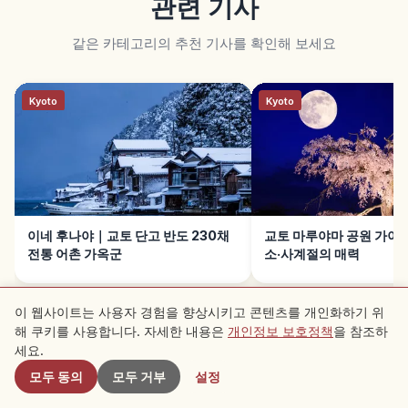
관련 기사
같은 카테고리의 추천 기사를 확인해 보세요
Kyoto
Kyoto
이네 후나야｜교토 단고 반도 230채
교토 마루야마 공원 가이
전통 어촌 가옥군
소·사계절의 매력
이 웹사이트는 사용자 경험을 향상시키고 콘텐츠를 개인화하기 위
해 쿠키를 사용합니다. 자세한 내용은
개인정보 보호정책
을 참조하
근처 스팟
세요.
모두 동의
모두 거부
설정