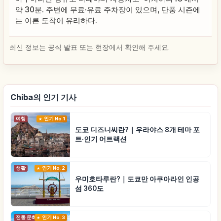
약 30분. 주변에 무료·유료 주차장이 있으며, 단풍 시즌에
는 이른 도착이 유리하다.
최신 정보는 공식 발표 또는 현장에서 확인해 주세요.
Chiba의 인기 기사
여행
인기 No.1
도쿄 디즈니씨란?｜우라야스 8개 테마 포
트·인기 어트랙션
생활
인기 No.2
우미호타루란?｜도쿄만 아쿠아라인 인공
섬 360도
전통 문화
인기 No.3