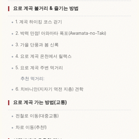
↗
Machi 체험 찾기
요로 계곡 볼거리 & 즐기는 방법
1. 계곡 하이킹 코스 걷기
2. 박력 만점! 아와마타 폭포(Awamata-no-Taki)
3. 가을 단풍과 봄 신록
4. 요로 계곡 온천에서 릴랙스
5. 요로 계곡 주변 먹거리
추천 먹거리:
6. 치바니안(지자기 역전 지층) 견학
요로 계곡 가는 방법(교통)
전철로 이동(대중교통)
차로 이동(추천!)