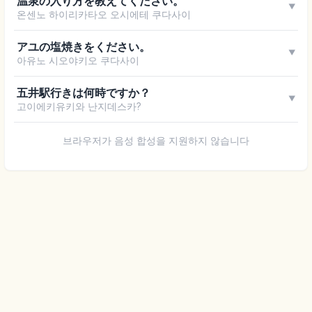
温泉の入り方を教えてください。
▼
온센노 하이리카타오 오시에테 쿠다사이
アユの塩焼きをください。
▼
아유노 시오야키오 쿠다사이
五井駅行きは何時ですか？
▼
고이에키유키와 난지데스카?
브라우저가 음성 합성을 지원하지 않습니다