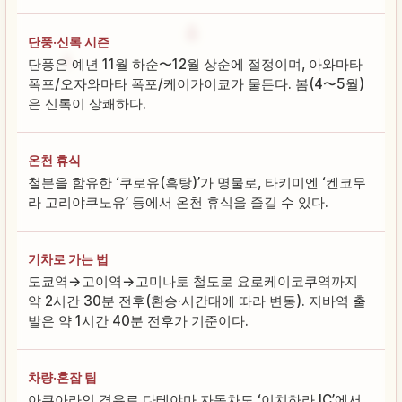
단풍·신록 시즌
단풍은 예년 11월 하순〜12월 상순에 절정이며, 아와마타
폭포/오자와마타 폭포/케이가이쿄가 물든다. 봄(4〜5월)
은 신록이 상쾌하다.
온천 휴식
철분을 함유한 ‘쿠로유(흑탕)’가 명물로, 타키미엔 ‘켄코무
라 고리야쿠노유’ 등에서 온천 휴식을 즐길 수 있다.
기차로 가는 법
도쿄역→고이역→고미나토 철도로 요로케이코쿠역까지
약 2시간 30분 전후(환승·시간대에 따라 변동). 지바역 출
발은 약 1시간 40분 전후가 기준이다.
차량·혼잡 팁
아쿠아라인 경유로 다테야마 자동차도 ‘이치하라 IC’에서