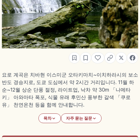
요로 계곡은 치바현 이스미군 오타키마치~이치하라시의 보소
반도 경승지로, 도쿄 도심에서 약 2시간 거리입니다. 11월 하
순~12월 상순 단풍 절정, 라이트업, 낙차 약 30m 「나메타
키」 아와마타 폭포, 식물 유래 후민산 풍부한 갈색 「쿠로
유」 천연온천 등을 함께 안내합니다.
목차
자주 묻는 질문