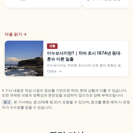
다음 읽기 →
생활
이누보사키란?｜치바 초시 1874년 등대·
혼슈 이른 일출
이누보사키는 치바현 초시시의 간토 평야 최동단 곶으
로, 산 정상·섬을 제외하면 혼슈에서 새해 첫 일출을 가
Chiba
→
장 이른 시간에 볼 수 있는 명소입니다. 1874년 영국인
R.H, 브랜턴 설계 벽돌조 이누보사키 등대(국가 중요
문화재), 99단 나선 계단, 뵤부가우라 절벽 등을 함께
안내합니다.
※ 기사 내용은 작성 시점의 정보를 기반으로 하며, 현재 상황과 다를 수 있습니다.
또한 게재된 내용의 정확성과 완전성을 보장하지 않으므로 양해 부탁드립니다.
광고
본 기사에는 광고(제휴 링크)가 포함될 수 있으며, 링크를 통한 예약 시 운영
자가 수수료를 받을 수 있습니다.