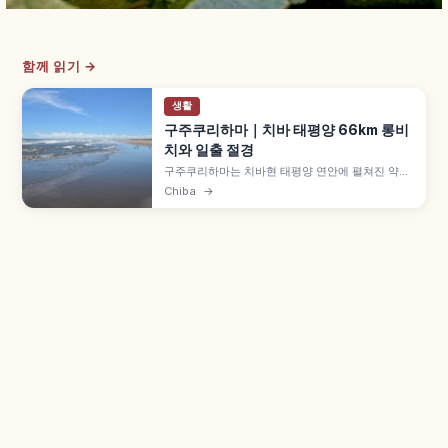
함께 읽기 →
생활
구주쿠리하마｜치바 태평양 66km 롱비
치와 일출 절경
구주쿠리하마는 치바현 태평양 연안에 펼쳐진 약
66km 모래사장으로, 일본 최대 규모 모래사장 중
Chiba
→
하나입니다. 동쪽을 향해 수평선 일출을 즐길 수 있
는 날도 있고, 서핑·보디보드 등 마린 스포츠 메카,
전통 어법 지비키아미 체험, 정어리 회·나메로·대합
하마야키 등을 함께 안내합니다.