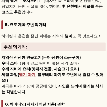
계곡 별저 「모치노키」
（대자연 속 프라이빗 온천을 만끽）
당일치기 온천 시설도 많아,
하이킹 후 온천에서 피로를 푸는
코스도 추천
입니다！
5. 요로 계곡 주변 먹거리
하이킹과 온천을 즐긴 뒤에는 지역의
별미
도 꼭 맛보세요！
추천 먹거리:
지역산 신선한 민물고기(은어·산천어 소금구이)
수타 소바
（향이 깊고 탄력이 좋은 지역 소바）
수제 지비에 요리(멧돼지 전골, 사슴고기 요리)
제철 과일(
딸기 따기
, 블루베리 따기도 주변에서 즐길 수 있어
요!)
계곡을 따라 식당이 곳곳에 있어,
자연을 느끼며 즐기는 식사
는 각별
합니다.
6. 치바니안(지자기 역전 지층) 견학