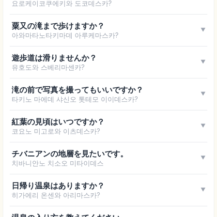
요로케이코쿠에키와 도코데스카?
粟又の滝まで歩けますか？
▼
아와마타노타키마데 아루케마스카?
遊歩道は滑りませんか？
▼
유호도와 스베리마센카?
滝の前で写真を撮ってもいいですか？
▼
타키노 마에데 샤신오 톳테모 이이데스카?
紅葉の見頃はいつですか？
▼
코요노 미고로와 이츠데스카?
チバニアンの地層を見たいです。
▼
치바니안노 치소오 미타이데스
日帰り温泉はありますか？
▼
히가에리 온센와 아리마스카?