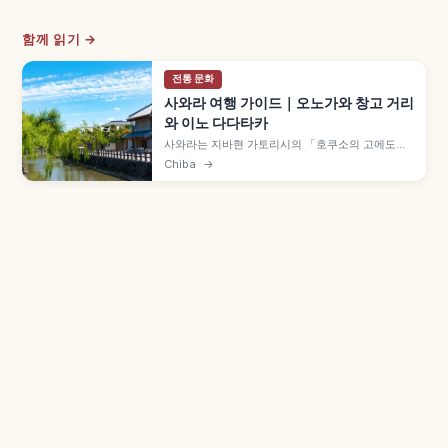
함께 읽기 →
전통 문화
사와라 여행 가이드｜오노가와 창고 거리
와 이노 다다타카
사와라는 지바현 가토리시의 「호쿠소의 고에도」
로 불리는 거리로, 1996년 중요전통적건조물군 보
Chiba
→
존지구로 선정되었습니다. 오노가와 강변 창고 양식
건물, 이노 다다타카 기념관, 사와라 대축제와 JR 사
와라역 접근 정보도 함께 담았습니다.