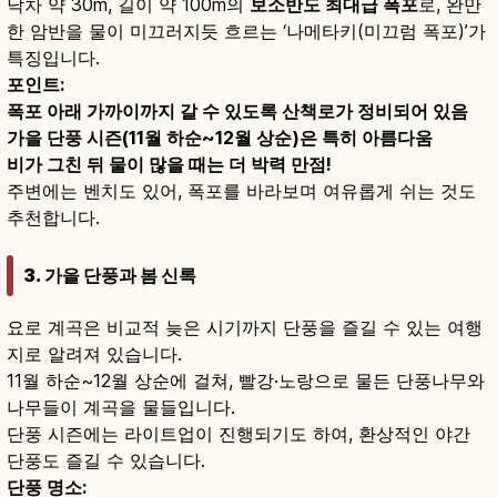
낙차 약 30m, 길이 약 100m의
보소반도 최대급 폭포
로, 완만
한 암반을 물이 미끄러지듯 흐르는 ‘나메타키(미끄럼 폭포)’가
특징입니다.
포인트:
폭포 아래 가까이까지 갈 수 있도록 산책로가 정비되어 있음
가을 단풍 시즌(11월 하순~12월 상순)은 특히 아름다움
비가 그친 뒤 물이 많을 때는 더 박력 만점!
주변에는 벤치도 있어, 폭포를 바라보며 여유롭게 쉬는 것도
추천합니다.
3. 가을 단풍과 봄 신록
요로 계곡은 비교적 늦은 시기까지 단풍을 즐길 수 있는 여행
지로 알려져 있습니다.
11월 하순~12월 상순에 걸쳐, 빨강·노랑으로 물든 단풍나무와
나무들이 계곡을 물들입니다.
단풍 시즌에는 라이트업이 진행되기도 하여, 환상적인 야간
단풍도 즐길 수 있습니다.
단풍 명소: