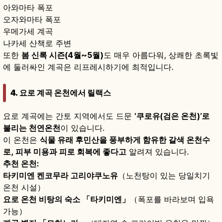
아와마타 폭포
오자와마타 폭포
우메가세 계곡
나카세 산책로 주변
또한
봄 신록 시즌(4월~5월)
도 매우 아름다워, 상쾌한 초록빛
에 둘러싸인 계곡은 리프레시하기에 최적입니다.
4. 요로 계곡 온천에서 릴랙스
요로 계곡에는 간토 지역에서도 드문
‘쿠로유(검은 온천)’로
불리는 천연온천
이 있습니다.
이 온천은
식물 유래 후민산을 풍부하게 함유한 갈색 온천수
로, 피부 미용과 피로 회복에 좋다고
알려져 있습니다.
추천 온천:
타키미엔 켄코무라 고리야쿠노유
（노천탕이 있는 당일치기
온천 시설）
요로 온천 비탕의 숙소 「타키미엔」
（폭포를 바라보며 입욕
가능）