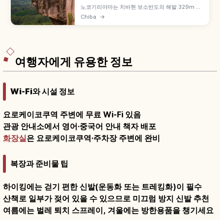
노코기리야마는 치바현 보소반도의 해발 329m 산
으로, 톱날처럼 깎인 채석장 흔적이 매력입니다. 깎
Chiba
→
아지른 절벽 위 '지고쿠노조키' 전망 명소, 니혼지의
일본 최대급 마애불(약사유리광여래좌상), 약 30m
햐쿠샤쿠 관음, 로프웨이 4분(왕복 1,400엔) 등을
함께 안내합니다.
여행자에게 유용한 정보
Wi-Fi와 시설 정보
요로케이코쿠역 주변에 무료 Wi-Fi 있음
관광 안내소에서 영어·중국어 안내 책자 배포
화장실
은 요로케이코쿠역·주차장 주변에 완비
복장과 준비물 팁
하이킹에는 걷기 편한 신발(운동화 또는 트레킹화)이 필수
산책로 일부가 젖어 있을 수 있으므로 미끄럼 방지 신발 추천
여름에는 벌레 퇴치 스프레이, 겨울에는 방한용품을 챙기세요