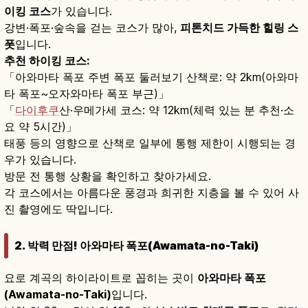
이킹 코스
가 있습니다.
강변·폭포·숲속을 걷는 코스가 많아,
피톤치드 가득한 힐링 스
폿
입니다.
추천 하이킹 코스:
「아와마타 폭포 주변 폭포 둘러보기 산책로: 약 2km(아와마
타 폭포~오자와마타 폭포 부근)」
「
다이후쿠
산·우메가세 코스: 약 12km(체력 있는 분 추천·소
요 약 5시간)」
태풍 등의 영향으로 산책로 일부에 통행 제한이 시행되는 경
우가 있습니다.
방문 전 통행 상황을 확인하고 찾아가세요.
각 코스에서는 아름다운 풍경과 희귀한 지층을 볼 수 있어 사
진 촬영에도 딱입니다.
2. 박력 만점! 아와마타 폭포(Awamata-no-Taki)
요로 계곡의 하이라이트로 꼽히는 곳이
아와마타 폭포
(Awamata-no-Taki)
입니다.