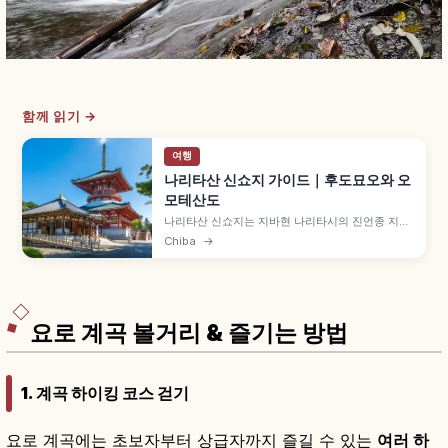
함께 읽기 →
여행
나리타산 신쇼지 가이드｜후도묘오와 오
모테산도
나리타산 신쇼지는 지바현 나리타시의 진언종 지산
파 대본산으로, 940년 개산되어 후도묘오를 본존
Chiba
→
으로 모시는 사찰입니다. 다이혼도 고마 기도, 중요
문화재 삼중탑·니오몬, 나리타산 공원, 오모테산도
장어 요리, 나리타공항·나리타역 접근도 함께 담았
습니다.
요로 계곡 볼거리 & 즐기는 방법
1. 계곡 하이킹 코스 걷기
요로 계곡에는 초보자부터 상급자까지 즐길 수 있는
여러 하