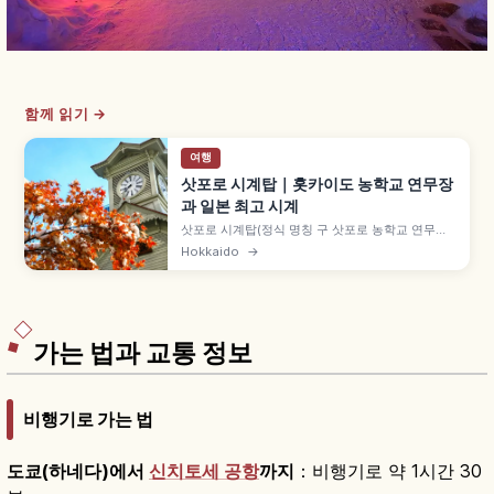
함께 읽기 →
여행
삿포로 시계탑｜홋카이도 농학교 연무장
과 일본 최고 시계
삿포로 시계탑(정식 명칭 구 삿포로 농학교 연무장)
은 홋카이도 삿포로의 역사 건축물로, 1878년(메이
Hokkaido
→
지 11년) 삿포로 농학교(현 홋카이도대) 연무장으로
건립되고 1881년 시계탑이 증설되었습니다. 클라크
박사 제안, 미국 하워드 사 진자식 탑시계, 1970년
중요문화재 지정 사실도 함께 안내합니다.
가는 법과 교통 정보
비행기로 가는 법
도쿄(하네다)에서
신치토세 공항
까지
：비행기로 약 1시간 30