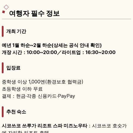
여행자 필수 정보
개최 기간
예년 1월 하순~2월 하순(상세는 공식 안내 확인)
개장 시간：10:00~20:00／라이트업：16:30~20:00
입장료
중학생 이상 1,000엔(환경보호 협력금)
초등학생 이하 무료
결제：현금·각종 신용카드·PayPay
추천 숙소
시코쓰코 쓰루가 리조트 스파 미즈노우타
：시코쓰코 호숫가
에 자리한 리조트 호텔.