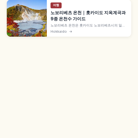
여행
노보리베츠 온천｜홋카이도 지옥계곡과
9종 온천수 가이드
노보리베츠 온천은 홋카이도 노보리베츠시의 일본
대표 온천지로, 화산 활동이 활발한 지옥계곡을 원
Hokkaido
→
천으로 합니다. 유황천·염화물천·산성천·철천 등 다
양한 수질에 '온천 백화점' 별칭, 직경 450m 지고
쿠다니 산책로, 노보리베츠 그랜드 호텔·다이이치
다키모토칸 등을 함께 안내합니다.