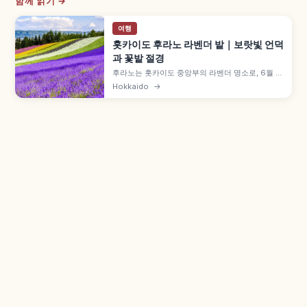
함께 읽기 →
여행
홋카이도 후라노 라벤더 밭｜보랏빛 언덕
과 꽃밭 절경
후라노는 홋카이도 중앙부의 라벤더 명소로, 6월 하
순~8월 상순 절정(7월 중순~하순 가장 진함) 등을
Hokkaido
→
함께 안내합니다. 팜 도미타 '이로도리노하타케'에
는 라벤더 외 7가지 색 꽃이 도카치다케 연봉을 배경
으로 띠처럼 펼쳐집니다. 입장 무료, 삿포로 차로 약
2시간 30분 등을 함께 안내합니다.