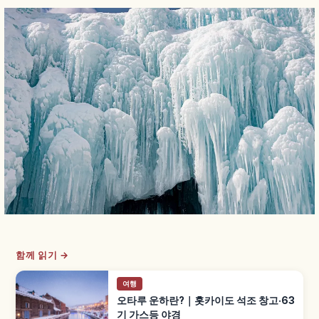
함께 읽기 →
여행
오타루 운하란?｜홋카이도 석조 창고·63
기 가스등 야경