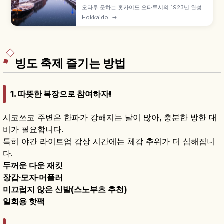
오타루 운하는 홋카이도 오타루시의 1923년 완성
된 총길이 약 1,140m 운하로, 해면을 매립해 만든
Hokkaido
→
곡선이 특징입니다. 메이지~다이쇼 시대 석조 창고
군이 늘어서고 해 질 무렵 63기 가스등이 점등되어
레트로한 풍경 연출, 1986년 산책로 정비, 크루즈
운항 등 교통 정보도 함께 안내합니다.
빙도 축제 즐기는 방법
1. 따뜻한 복장으로 참여하자!
시코쓰코 주변은 한파가 강해지는 날이 많아, 충분한 방한 대
비가 필요합니다.
특히 야간 라이트업 감상 시간에는 체감 추위가 더 심해집니
다.
두꺼운 다운 재킷
장갑·모자·머플러
미끄럽지 않은 신발(스노부츠 추천)
일회용 핫팩