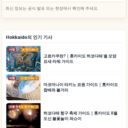
최신 정보는 공식 발표 또는 현장에서 확인해 주세요.
Hokkaido의 인기 기사
여행
인기 No.1
고료카쿠란?｜홋카이도 하코다테 별 모양
요새·타워 가이드
여행
인기 No.2
마코마나이 타키노 묘원 가이드｜홋카이도
참배와 볼거리
전통 문화
인기 No.3
하코다테 항구 축제 가이드｜홋카이도 8월
도신 불꽃놀이·와쇼이