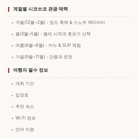
계절별 시코쓰코 관광 매력
겨울(12월~2월)：빙도 축제 & 스노우 액티비티
봄(3월~5월)：봄의 시작과 호숫가 산책
여름(6월~8월)：카누 & SUP 체험
가을(9월~11월)：단풍과 온천
여행자 필수 정보
개최 기간
입장료
추천 숙소
Wi-Fi 정보
언어 지원