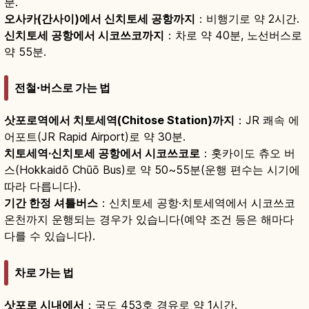
분.
오사카(간사이)에서 신치토세 공항까지
：비행기로 약 2시간.
신치토세 공항에서 시코쓰코까지
：차로 약 40분, 노선버스로
약 55분.
전철·버스로 가는 법
삿포로역에서 치토세역(Chitose Station)까지
：JR 쾌속 에
어포트(JR Rapid Airport)로 약 30분.
치토세역·신치토세 공항에서 시코쓰코로
：홋카이도 츄오 버
스(Hokkaidō Chūō Bus)로 약 50~55분(운행 편수는 시기에
따라 다릅니다).
기간 한정 셔틀버스
：신치토세 공항·치토세역에서 시코쓰코
온천까지 운행되는 경우가 있습니다(예약 조건 등은 해마다
다를 수 있습니다).
차로 가는 법
삿포로 시내에서
：국도 453호 경유로 약 1시간.