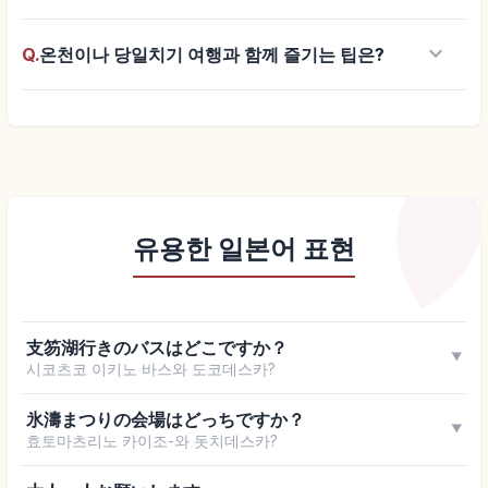
keyboard_arrow_down
Q.
온천이나 당일치기 여행과 함께 즐기는 팁은?
유용한 일본어 표현
支笏湖行きのバスはどこですか？
▼
시코츠코 이키노 바스와 도코데스카?
氷濤まつりの会場はどっちですか？
▼
효토마츠리노 카이조-와 돗치데스카?