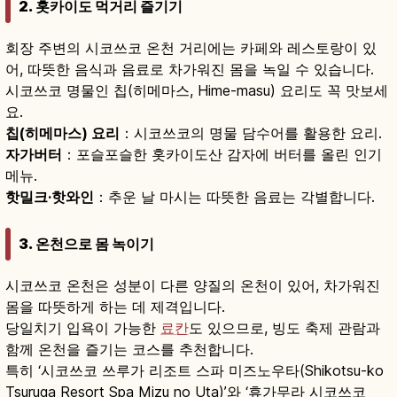
2. 홋카이도 먹거리 즐기기
회장 주변의 시코쓰코 온천 거리에는 카페와 레스토랑이 있
어, 따뜻한 음식과 음료로 차가워진 몸을 녹일 수 있습니다.
시코쓰코 명물인 칩(히메마스, Hime-masu) 요리도 꼭 맛보세
요.
칩(히메마스) 요리
：시코쓰코의 명물 담수어를 활용한 요리.
자가버터
：포슬포슬한 홋카이도산 감자에 버터를 올린 인기
메뉴.
핫밀크·핫와인
：추운 날 마시는 따뜻한 음료는 각별합니다.
3. 온천으로 몸 녹이기
시코쓰코 온천은 성분이 다른 양질의 온천이 있어, 차가워진
몸을 따뜻하게 하는 데 제격입니다.
당일치기 입욕이 가능한
료칸
도 있으므로, 빙도 축제 관람과
함께 온천을 즐기는 코스를 추천합니다.
특히 ‘시코쓰코 쓰루가 리조트 스파 미즈노우타(Shikotsu-ko
Tsuruga Resort Spa Mizu no Uta)’와 ‘휴가무라 시코쓰코