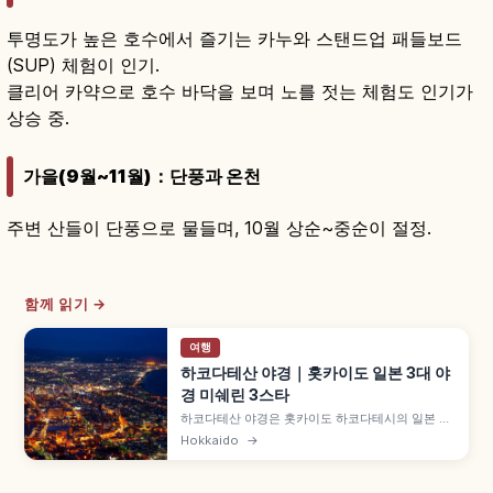
투명도가 높은 호수에서 즐기는 카누와 스탠드업 패들보드
(SUP) 체험이 인기.
클리어 카약으로 호수 바닥을 보며 노를 젓는 체험도 인기가
상승 중.
가을(9월~11월)：단풍과 온천
주변 산들이 단풍으로 물들며, 10월 상순~중순이 절정.
함께 읽기 →
여행
하코다테산 야경｜홋카이도 일본 3대 야
경 미쉐린 3스타
하코다테산 야경은 홋카이도 하코다테시의 일본 3
대 야경 중 하나로, 미쉐린 그린 가이드 재팬 3스타
Hokkaido
→
를 받았습니다. 하코다테만과 쓰가루 해협이 펼쳐지
는 지형, '100만 달러 야경', 일몰 직후 매직 아워와
로프웨이 팁을 담았습니다.