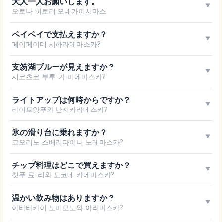
大人一人お願いします。
▼
오토나 히토리 오네가이시마스.
ペイペイで支払えますか？
▼
페이페이데 시하라에마스카?
支笏湖ブルーが見えますか？
▼
시코츠코 부루-가 미에마스카?
ライトアップは何時からですか？
▼
라이토앗푸와 난지카라데스카?
氷の滑り台に乗れますか？
▼
코오리노 스베리다이니 노레마스카?
チップ料理はどこで買えますか？
▼
칫푸 료-리와 도코데 카에마스카?
温かい飲み物はありますか？
▼
아타타카이 노미모노와 아리마스카?