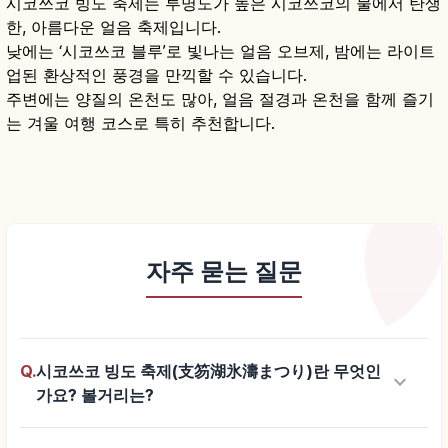
시코쓰코 빙도 축제는 투명도가 높은 시코쓰코의 물에서 탄생
한, 아름다운 얼음 축제입니다.
낮에는 ‘시코쓰코 블루’로 빛나는 얼음 오브제, 밤에는 라이트
업된 환상적인 풍경을 만끽할 수 있습니다.
주변에는 양질의 온천도 많아, 얼음 절경과 온천을 함께 즐기
는 겨울 여행 코스로 특히 추천합니다.
자주 묻는 질문
Q.
시코쓰코 빙도 축제(支笏湖氷濤まつり)란 무엇인
keyboard_arrow_down
가요? 볼거리는?