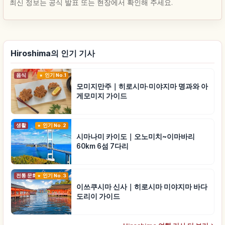
최신 정보는 공식 발표 또는 현장에서 확인해 주세요.
Hiroshima의 인기 기사
음식
인기 No.1
모미지만주｜히로시마·미야지마 명과와 아
게모미지 가이드
생활
인기 No.2
시마나미 카이도｜오노미치~이마바리
60km 6섬 7다리
전통 문화
인기 No.3
이쓰쿠시마 신사｜히로시마 미야지마 바다
도리이 가이드