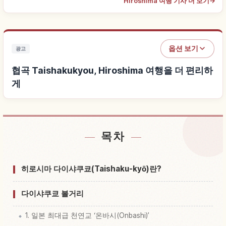
Hiroshima 여행 기사 더 보기
→
옵션 보기
광고
협곡 Taishakukyou, Hiroshima 여행을 더 편리하
게
목차
협곡 Taishakukyou, Hiroshima 근처 숙소 찾기
↗
협곡 Taishakukyou, Hiroshima 체험 찾기
↗
히로시마 다이샤쿠쿄(Taishaku-kyō)란?
다이샤쿠쿄 볼거리
1. 일본 최대급 천연교 ‘온바시(Onbashi)’