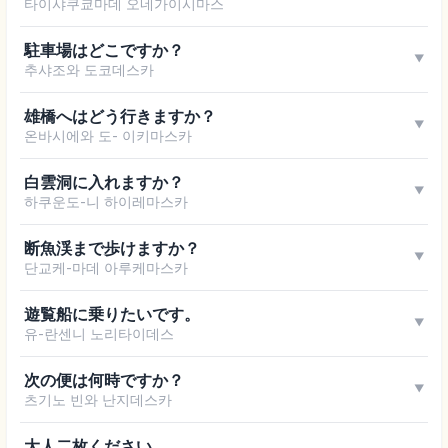
타이샤쿠쿄마데 오네가이시마스
駐車場はどこですか？
▼
추샤조와 도코데스카
雄橋へはどう行きますか？
▼
온바시에와 도- 이키마스카
白雲洞に入れますか？
▼
하쿠운도-니 하이레마스카
断魚渓まで歩けますか？
▼
단교케-마데 아루케마스카
遊覧船に乗りたいです。
▼
유-란센니 노리타이데스
次の便は何時ですか？
▼
츠기노 빈와 난지데스카
大人二枚ください。