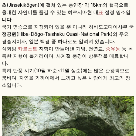
초(Jinsekikōgen)에 걸쳐 있는 총연장 약 18km의 협곡으로,
웅대한 자연미를 즐길 수 있는 히로시마현 대
표
절경 명소입
니다.
국가 명승으로 지정되어 있을 뿐 아니라 히바도고다이샤쿠 국
정공원(Hiba-Dōgo-Taishaku Quasi-National Park)의 주요
경승지이자, 일본 백경 중 하나로도 알려져 있습니다.
석회암
카르스트
지형이 만들어낸 기암, 천연교,
종유동
등 독
특한 지형이 볼거리이며, 사계절 풍경이 방문객을 매료합니
다.
특히 단풍 시기(10월 하순~11월 상순)에는 많은 관광객으로
붐비며, 자연을 가까이에서 느끼고 싶은 사람에게 최고의 장
소입니다.