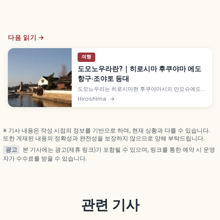
다음 읽기 →
여행
도모노우라란?｜히로시마 후쿠야마 에도
항구·조야토 등대
도모노우라는 히로시마현 후쿠야마시의 만요슈에도
등장하는 오랜 항구 마을로, 세토 내해 조류가 바뀌는
Hiroshima
→
'시오마치 항구'로 번성했습니다. 에도시대 거리 풍경
중요전통적건조물군 보존지구, 안세이 6년(1859년)
5.5m 조야토 등대, '벼랑 위의 포뇨' 무대 등을 함께 안
내합니다.
※ 기사 내용은 작성 시점의 정보를 기반으로 하며, 현재 상황과 다를 수 있습니다.
또한 게재된 내용의 정확성과 완전성을 보장하지 않으므로 양해 부탁드립니다.
광고
본 기사에는 광고(제휴 링크)가 포함될 수 있으며, 링크를 통한 예약 시 운영
자가 수수료를 받을 수 있습니다.
관련 기사