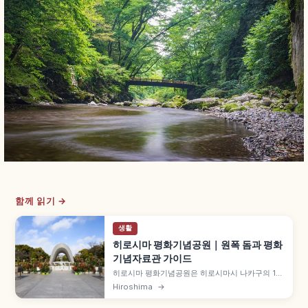
함께 읽기 →
생활
히로시마 평화기념공원｜원폭 돔과 평화
기념자료관 가이드
히로시마 평화기념공원은 히로시마시 나카구의 12
헥타르 공원으로, 1945년 8월 6일 원폭 희생자 추
Hiroshima
→
모와 세계 평화 기원의 상징입니다. 1996년 세계유
산 원폭 돔, 평화기념자료관, 평화의 등불, 원폭 사몰