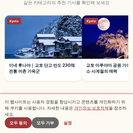
같은 카테고리의 추천 기사를 확인해 보세요
Kyoto
Kyoto
이네 후나야｜교토 단고 반도 230채
교토 마루야마 공원 가이
전통 어촌 가옥군
소·사계절의 매력
이 웹사이트는 사용자 경험을 향상시키고 콘텐츠를 개인화하기 위
해 쿠키를 사용합니다. 자세한 내용은
개인정보 보호정책
을 참조하
근처 스팟
세요.
모두 동의
모두 거부
설정
이용약관
개인정보 보호정책
쿠키 설정