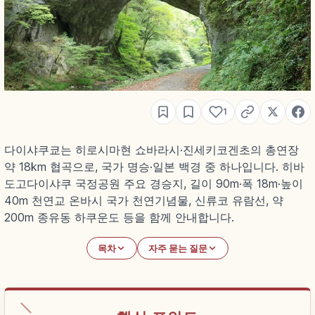
1
다이샤쿠쿄는 히로시마현 쇼바라시·진세키코겐초의 총연장
약 18km 협곡으로, 국가 명승·일본 백경 중 하나입니다. 히바
도고다이샤쿠 국정공원 주요 경승지, 길이 90m·폭 18m·높이
40m 천연교 온바시 국가 천연기념물, 신류코 유람선, 약
200m 종유동 하쿠운도 등을 함께 안내합니다.
목차
자주 묻는 질문