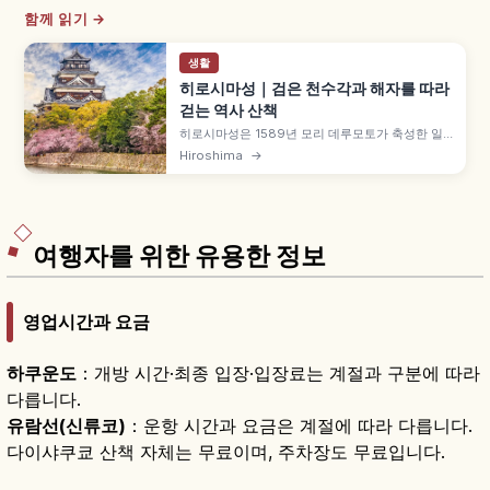
함께 읽기 →
생활
히로시마성｜검은 천수각과 해자를 따라
걷는 역사 산책
히로시마성은 1589년 모리 데루모토가 축성한 일
본 100명성으로, 검은 외관 때문에 '잉어성(리
Hiroshima
→
조)'으로 불립니다. 1958년 복원된 5층 천수각은 역
사박물관으로 공개 중. 갑옷 체험, 벚꽃·단풍 시즌,
원폭 돔·슛케이엔 순회 코스까지 소개합니다.
여행자를 위한 유용한 정보
영업시간과 요금
하쿠운도
：개방 시간·최종 입장·입장료는 계절과 구분에 따라
다릅니다.
유람선(신류코)
：운항 시간과 요금은 계절에 따라 다릅니다.
다이샤쿠쿄 산책 자체는 무료이며, 주차장도 무료입니다.