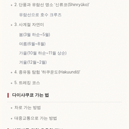
2. 단풍과 유람선 명소 ‘신류코(Shinryūko)’
유람선으로 호수 크루즈
3. 사계절 자연미
봄(3월 하순~5월)
여름(6월~8월)
가을(10월 하순~11월 상순)
겨울(12월~2월)
4. 종유동 탐험 ‘하쿠운도(Hakuundō)’
5. 트레킹 코스
다이샤쿠쿄 가는 법
차로 가는 방법
대중교통으로 가는 방법