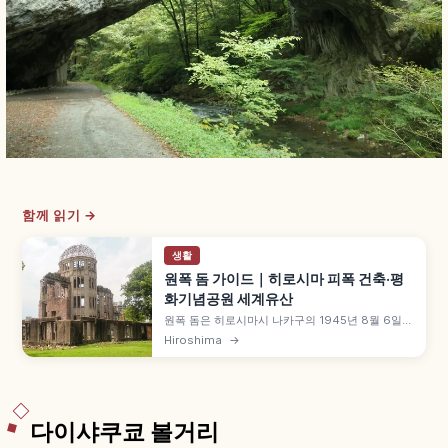
함께 읽기 →
생활
원폭 돔 가이드｜히로시마 피폭 건축·평
화기념공원 세계유산
원폭 돔은 히로시마시 나카구의 1945년 8월 6일
원자폭탄 피폭 건축으로, 평화의 상징입니다. 1915
Hiroshima
→
년 체코 건축가 얀 레츨 설계 '히로시마현 물산진열
관'으로 건립, 폭심지 약 160m, 1996년 세계문화
유산 등재, 인접 평화기념공원·히로시마 평화기념자
료관 등을 함께 안내합니다.
다이샤쿠쿄 볼거리