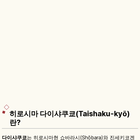
히로시마 다이샤쿠쿄(Taishaku-kyō)
란?
다이샤쿠쿄
는 히로시마현 쇼바라시(Shōbara)와 진세키코겐