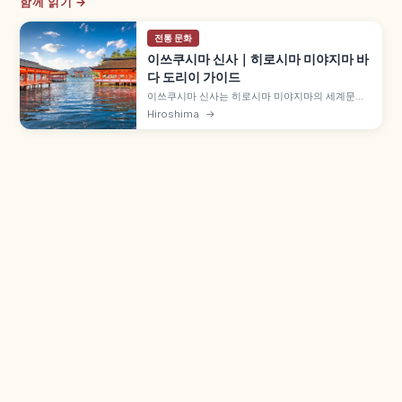
함께 읽기 →
전통 문화
이쓰쿠시마 신사｜히로시마 미야지마 바
다 도리이 가이드
이쓰쿠시마 신사는 히로시마 미야지마의 세계문화
유산이자 일본 3경 중 하나로, 바다 위 대도리이와
Hiroshima
→
회랑 풍경이 상징입니다. 만조·간조에 따라 달라지
는 풍경, 미센산, 관람 시간과 참배료 등 방문 정보를
소개합니다.