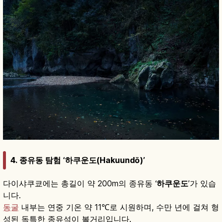
4. 종유동 탐험 ‘하쿠운도(Hakuundō)’
다이샤쿠쿄에는 총길이 약 200m의 종유동 ‘
하쿠운도
’가 있습
니다.
동굴
내부는 연중 기온 약 11℃로 시원하며, 수만 년에 걸쳐 형
성된 독특한 종유석이 볼거리입니다.