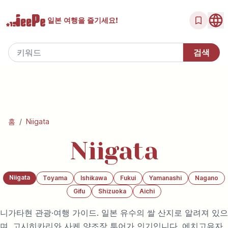
일본 여행을
즐기세요!
홈
/
Niigata
Niigata
Niigata
Toyama
Ishikawa
Fukui
Yamanashi
Nagano
Gifu
Shizuoka
Aichi
니가타현 관광·여행 가이드. 일본 유수의 쌀 산지로 알려져 있으
며, 고시히카리와 사케 양조장 투어가 인기입니다. 에치고유자