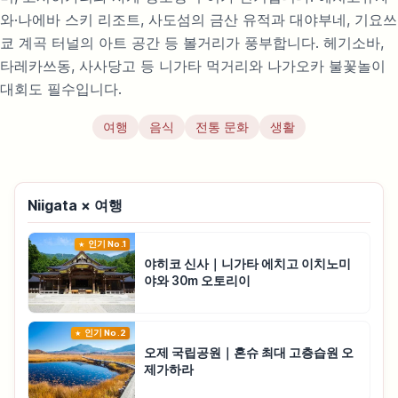
와·나에바 스키 리조트, 사도섬의 금산 유적과 대야부네, 기요쓰
쿄 계곡 터널의 아트 공간 등 볼거리가 풍부합니다. 헤기소바,
타레카쓰동, 사사당고 등 니가타 먹거리와 나가오카 불꽃놀이
대회도 필수입니다.
여행
음식
전통 문화
생활
Niigata × 여행
인기 No.1
야히코 신사｜니가타 에치고 이치노미
야와 30m 오토리이
인기 No.2
오제 국립공원｜혼슈 최대 고층습원 오
제가하라