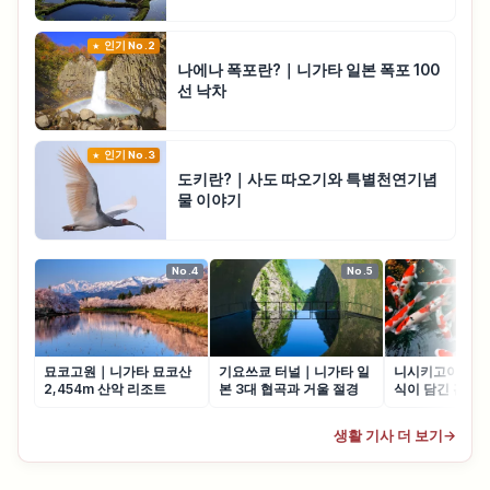
인기 No.2
나에나 폭포란?｜니가타 일본 폭포 100
선 낙차
인기 No.3
도키란?｜사도 따오기와 특별천연기념
물 이야기
No.4
No.5
묘코고원｜니가타 묘코산
기요쓰쿄 터널｜니가타 일
니시키고이란?｜
2,454m 산악 리조트
본 3대 협곡과 거울 절경
식이 담긴 관상어
생활 기사 더 보기
→