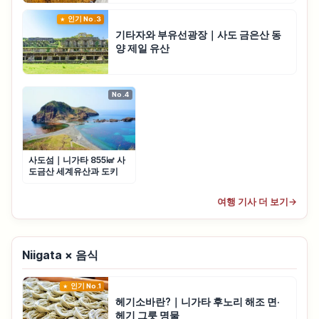
인기 No.3
기타자와 부유선광장｜사도 금은산 동
양 제일 유산
No.4
사도섬｜니가타 855㎢ 사
도금산 세계유산과 도키
여행 기사 더 보기
→
Niigata × 음식
인기 No.1
헤기소바란?｜니가타 후노리 해조 면·
헤기 그릇 명물