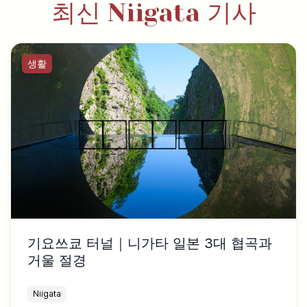
최신 Niigata 기사
생활
기요쓰쿄 터널｜니가타 일본 3대 협곡과
거울 절경
Niigata