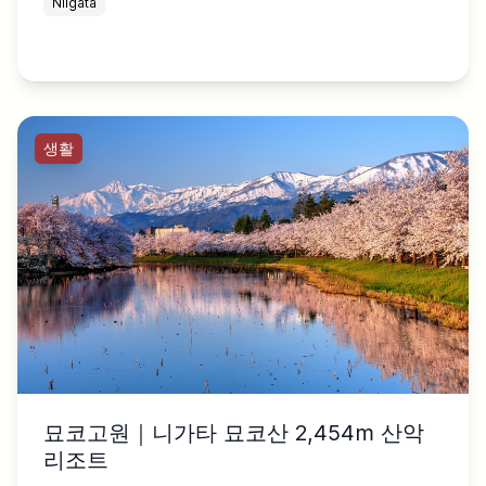
Niigata
생활
묘코고원｜니가타 묘코산 2,454m 산악
리조트