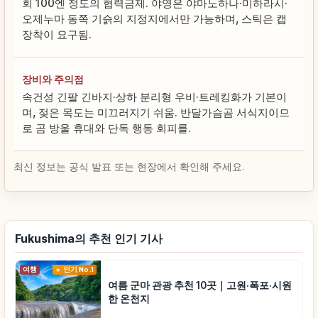
회 100엔 정도의 협력금제. 야영은 야마노하나·미하라시·
오제누마 동쪽 기슭의 지정지에서만 가능하며, 스틱은 캡
장착이 요구됨.
장비와 주의점
속건성 긴팔 긴바지·상하 분리형 우비·트레킹화가 기본이
며, 젖은 목도는 미끄러지기 쉬움. 반달가슴곰 서식지이므
로 곰 방울 휴대와 단독 행동 회피를.
최신 정보는 공식 발표 또는 현장에서 확인해 주세요.
Fukushima의 추천 인기 기사
여행
인기 No.1
여름 군마 관광 추천 10곳｜고원·폭포·시원
한 온천지