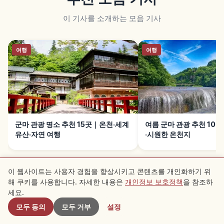
이 기사를 소개하는 모음 기사
여행
여행
군마 관광 명소 추천 15곳｜온천·세계
여름 군마 관광 추천 10
유산·자연 여행
·시원한 온천지
이 웹사이트는 사용자 경험을 향상시키고 콘텐츠를 개인화하기 위
해 쿠키를 사용합니다. 자세한 내용은
개인정보 보호정책
을 참조하
근처 스팟
세요.
모두 동의
모두 거부
설정
근처 추천 스팟