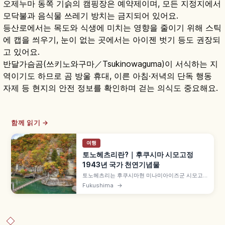
오제누마 동쪽 기슭의 캠핑장은 예약제이며, 모든 지정지에서
모닥불과 음식물 쓰레기 방치는 금지되어 있어요.
등산로에서는 목도와 식생에 미치는 영향을 줄이기 위해 스틱
에 캡을 씌우기, 눈이 없는 곳에서는 아이젠 벗기 등도 권장되
고 있어요.
반달가슴곰(쓰키노와구마／Tsukinowaguma)이 서식하는 지
역이기도 하므로 곰 방울 휴대, 이른 아침·저녁의 단독 행동
자제 등 현지의 안전 정보를 확인하며 걷는 의식도 중요해요.
함께 읽기 →
여행
토노헤츠리란?｜후쿠시마 시모고정
1943년 국가 천연기념물
토노헤츠리는 후쿠시마현 미나미아이즈군 시모고
정의 협곡 경승지로, 1943년(쇼와 18년) 국가 천연
Fukushima
→
기념물 지정, '헤쓰리'는 아이즈 방언으로 '강에 바짝
닿은 험한 절벽', 오카와 침식 형성, 총길이 약
200m 기암(병풍바위·에보시바위·고마토바위) 등
을 함께 안내합니다.