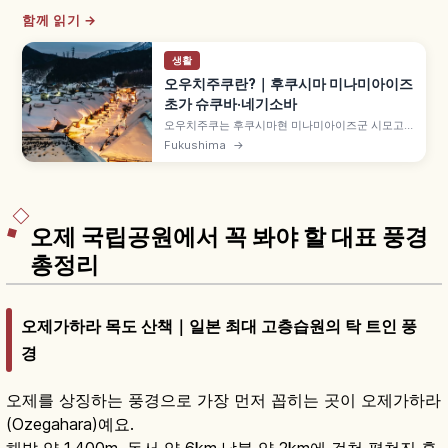
함께 읽기 →
생활
오우치주쿠란?｜후쿠시마 미나미아이즈
초가 슈쿠바·네기소바
오우치주쿠는 후쿠시마현 미나미아이즈군 시모고
마치의 초가지붕 가옥이 늘어선 옛 슈쿠바마치(역참
Fukushima
→
마을)로, 아이즈와 닛코를 잇는 가도의 요충지였습
니다. 1981년(쇼와 56년) 국가 선정 중요 전통적 건
조물군 보존지구, 명물 네기소바 약 1,000~1,300
엔 등을 함께 안내합니다.
오제 국립공원에서 꼭 봐야 할 대표 풍경
총정리
오제가하라 목도 산책｜일본 최대 고층습원의 탁 트인 풍
경
오제를 상징하는 풍경으로 가장 먼저 꼽히는 곳이 오제가하라
(Ozegahara)예요.
해발 약 1,400m, 동서 약 6km·남북 약 2km에 걸쳐 펼쳐진 혼