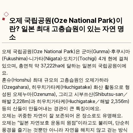
오제 국립공원(Oze National Park)이
란? 일본 최대 고층습원이 있는 자연 명
소
오제 국립공원(Oze National Park)은 군마(Gunma)·후쿠시마
(Fukushima)·니가타(Niigata)·도치기(Tochigi) 4개 현에 걸쳐
있으며, 총면적 약 37,222ha에 달하는 일본의 국립공원이에
요.
혼슈(Honshu) 최대 규모의 고층습원인 오제가하라
(Ozegahara), 히우치가타케(Hiuchigatake) 화산 활동으로 형
성된 오제누마(Ozenuma), 그리고 시부쓰산(Shibutsu-san／
해발 2,228m)과 히우치가타케(Hiuchigatake／해발 2,356m)
등의 산들이 만들어내는 경관이 큰 특징이에요.
오제는 귀중한 자연이 잘 보존되어 온 장소로도 유명해요.
오제는 “일본 자연보호 운동의 원점”이라고도 불리며, 단순히
풍경을 즐기는 것뿐만 아니라 자연을 해치지 않고 걷는 방식