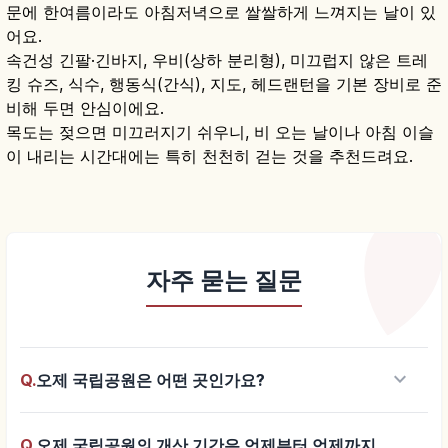
문에 한여름이라도 아침저녁으로 쌀쌀하게 느껴지는 날이 있
어요.
속건성 긴팔·긴바지, 우비(상하 분리형), 미끄럽지 않은 트레
킹 슈즈, 식수, 행동식(간식), 지도, 헤드랜턴을 기본 장비로 준
비해 두면 안심이에요.
목도는 젖으면 미끄러지기 쉬우니, 비 오는 날이나 아침 이슬
이 내리는 시간대에는 특히 천천히 걷는 것을 추천드려요.
자주 묻는 질문
keyboard_arrow_down
Q.
오제 국립공원은 어떤 곳인가요?
Q.
오제 국립공원의 개산 기간은 언제부터 언제까지