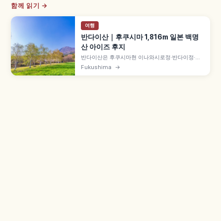
함께 읽기 →
여행
반다이산｜후쿠시마 1,816m 일본 백명
산 아이즈 후지
반다이산은 후쿠시마현 이나와시로정·반다이정·기
타시오바라촌의 활화산 해발 1,816m 일본 백명산
Fukushima
→
으로, '아이즈후지'·'아이즈반다이산' 별칭으로도 알
려져 있습니다. 1888년(메이지 21년) 대분화로 우
라반다이 히바라호·아키모토호·오노가와호 호소군
이 형성되었고, 핫포다이 코스 등이 정비되어 있습
니다.