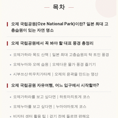
목차
공원 Oze Kokuritsukouen 근처 숙소 찾기
↗
공원 Oze Kokuritsukouen 체험 찾기
↗
오제 국립공원(Oze National Park)이란? 일본 최대 고
층습원이 있는 자연 명소
오제 국립공원에서 꼭 봐야 할 대표 풍경 총정리
오제가하라 목도 산책｜일본 최대 고층습원의 탁 트인 풍경
오제누마와 오에 습원｜오제다운 물가 풍경 즐기기
시부쓰산·히우치가타케｜오제의 윤곽을 만드는 명산
오제 국립공원 자유여행, 어느 입구에서 시작할까?
오제가하라를 보고 싶다면｜하토마치토게 코스
오제누마를 보고 싶다면｜누마야마토게 코스
비지터 센터 활용 팁｜걷기 전에 들르면 편해요