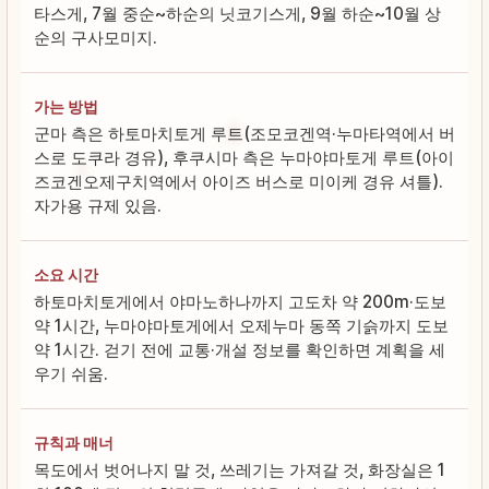
타스게, 7월 중순~하순의 닛코기스게, 9월 하순~10월 상
순의 구사모미지.
가는 방법
군마 측은 하토마치토게 루트(조모코겐역·누마타역에서 버
스로 도쿠라 경유), 후쿠시마 측은 누마야마토게 루트(아이
즈코겐오제구치역에서 아이즈 버스로 미이케 경유 셔틀).
자가용 규제 있음.
소요 시간
하토마치토게에서 야마노하나까지 고도차 약 200m·도보
약 1시간, 누마야마토게에서 오제누마 동쪽 기슭까지 도보
약 1시간. 걷기 전에 교통·개설 정보를 확인하면 계획을 세
우기 쉬움.
규칙과 매너
목도에서 벗어나지 말 것, 쓰레기는 가져갈 것, 화장실은 1