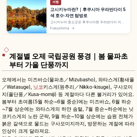
여행
고시키누마란?｜후쿠시마 우라반다이 5
색 호수·자연 탐방로
고시키누마 호소군은 후쿠시마현 우라반다이 지역
의 호소군으로, 1888년 반다이산 대분화 산체 붕괴
Fukushima
→
로 형성되었습니다. 30여 개 호수가 푸른·초록·붉은
등 다채로운 색감을 띱니다. 고시키누마 자연 탐방
로 약 3.6km(1시간 30분~2시간), 비샤몬누마·아오
누마를 살펴봅니다.
계절별 오제 국립공원 풍경｜봄 물파초
부터 가을 단풍까지
오제에서는 미즈바쇼(물파초／Mizubasho), 와타스게(황새풀
／Watasuge),
닛코
키스게(원추리／Nikko-kisuge), 구사모미
지(풀단풍／Kusa-momiji) 등 계절마다 다른 볼거리가 있어요.
봄부터 초여름(5월 하순~6월 중순)에는 미즈바쇼, 6월 하순
~7월 상순에는 와타스게의 하얀 솜털, 7월 중순~하순에는 닛
코키스게의 노란 군락, 9월 하순~10월 상순에는 습원 전체가
붉은 갈색으로 물드는 구사모미지까지, 방문하는 계절에 따라
인상이 크게 달라져요.