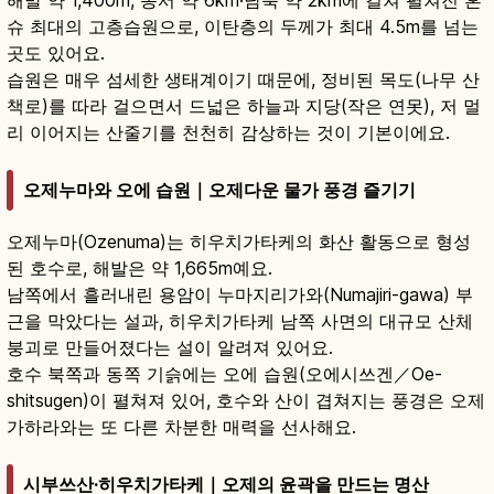
슈 최대의 고층습원으로, 이탄층의 두께가 최대 4.5m를 넘는
곳도 있어요.
습원은 매우 섬세한 생태계이기 때문에, 정비된 목도(나무 산
책로)를 따라 걸으면서 드넓은 하늘과 지당(작은 연못), 저 멀
리 이어지는 산줄기를 천천히 감상하는 것이 기본이에요.
오제누마와 오에 습원｜오제다운 물가 풍경 즐기기
오제누마(Ozenuma)는 히우치가타케의 화산 활동으로 형성
된 호수로, 해발은 약 1,665m예요.
남쪽에서 흘러내린 용암이 누마지리가와(Numajiri-gawa) 부
근을 막았다는 설과, 히우치가타케 남쪽 사면의 대규모 산체
붕괴로 만들어졌다는 설이 알려져 있어요.
호수 북쪽과 동쪽 기슭에는 오에 습원(오에시쓰겐／Oe-
shitsugen)이 펼쳐져 있어, 호수와 산이 겹쳐지는 풍경은 오제
가하라와는 또 다른 차분한 매력을 선사해요.
시부쓰산·히우치가타케｜오제의 윤곽을 만드는 명산