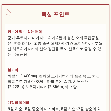
핵심 포인트
한눈에 알 수 있는 매력
군마·후쿠시마·니가타·도치기 4현에 걸친 오제 국립공원
은, 혼슈 최대의 고층 습원 오제가하라와 오제누마, 시부쓰
산·히우치가타케의 산악 경관을 목도 산책으로 즐길 수 있
는 국립공원.
볼거리
해발 약 1,400m에 펼쳐진 오제가하라의 습원 목도, 화산
활동으로 탄생한 오제누마와 오에 습원, 시부쓰산
(2,228m)·히우치가타케(2,356m)의 조망.
계절의 볼거리
5월 하순~6월 중순의 미즈바쇼, 6월 하순~7월 상순의 와