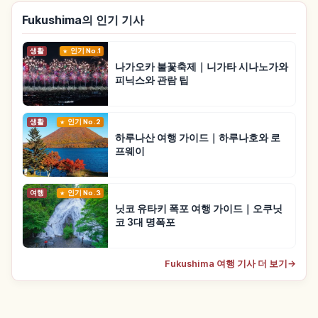
Fukushima의 인기 기사
생활
인기 No.1
나가오카 불꽃축제｜니가타 시나노가와
피닉스와 관람 팁
생활
인기 No.2
하루나산 여행 가이드｜하루나호와 로
프웨이
여행
인기 No.3
닛코 유타키 폭포 여행 가이드｜오쿠닛
코 3대 명폭포
Fukushima 여행 기사 더 보기
→