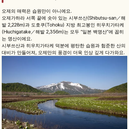
오제의 매력은 습원만이 아니에요.
오제가하라 서쪽 끝에 솟아 있는 시부쓰산(Shibutsu-san／해
발 2,228m)과 도호쿠(Tohoku) 지방 최고봉인 히우치가타케
(Hiuchigatake／해발 2,356m)는 모두 “일본 백명산”에 꼽히
는 명산이에요.
시부쓰산과 히우치가타케 덕분에 평탄한 습원과 험준한 산의
대비가 만들어져, 오제만의 풍경이 더욱 인상 깊게 다가와요.