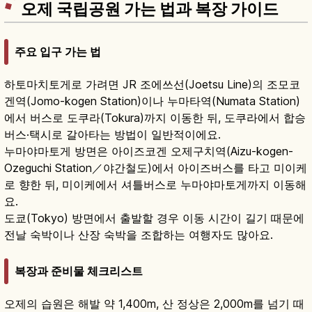
오제 국립공원 가는 법과 복장 가이드
주요 입구 가는 법
하토마치토게로 가려면 JR 조에쓰선(Joetsu Line)의 조모코
겐역(Jomo-kogen Station)이나 누마타역(Numata Station)
에서 버스로 도쿠라(Tokura)까지 이동한 뒤, 도쿠라에서 합승
버스·택시로 갈아타는 방법이 일반적이에요.
누마야마토게 방면은 아이즈코겐 오제구치역(Aizu-kogen-
Ozeguchi Station／야간철도)에서 아이즈버스를 타고 미이케
로 향한 뒤, 미이케에서 셔틀버스로 누마야마토게까지 이동해
요.
도쿄(Tokyo) 방면에서 출발할 경우 이동 시간이 길기 때문에
전날 숙박이나 산장 숙박을 조합하는 여행자도 많아요.
복장과 준비물 체크리스트
오제의 습원은 해발 약 1,400m, 산 정상은 2,000m를 넘기 때