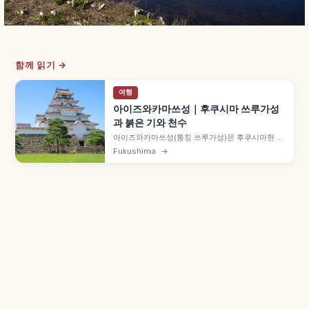
함께 읽기 →
여행
아이즈와카마쓰성｜후쿠시마 쓰루가성
과 붉은 기와 천수
아이즈와카마쓰성(통칭 쓰루가성)은 후쿠시마현 아
이즈와카마쓰시의 일본 명성으로, 1384년(시토쿠
Fukushima
→
원년) 아시나 나오모리가 '히가시쿠로카와관'을 축
성한 것이 시작입니다. 1593년(분로쿠 2년) 가모 우
지사토가 7층 천수를 완성해 '쓰루가성'이라 명명했
으며, 보신전쟁 1개월 농성과 1965년 재건 역사도
함께 안내합니다.