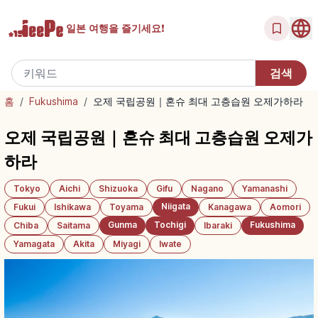
일본 여행을
즐기세요!
홈
/
Fukushima
/
오제 국립공원｜혼슈 최대 고층습원 오제가하라
오제 국립공원｜혼슈 최대 고층습원 오제가
하라
Tokyo
Aichi
Shizuoka
Gifu
Nagano
Yamanashi
Niigata
Fukui
Ishikawa
Toyama
Kanagawa
Aomori
Gunma
Tochigi
Fukushima
Chiba
Saitama
Ibaraki
Yamagata
Akita
Miyagi
Iwate