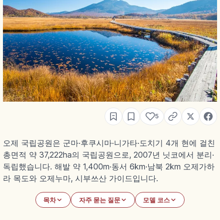
5
오제 국립공원은 군마·후쿠시마·니가타·도치기 4개 현에 걸친
총면적 약 37,222ha의 국립공원으로, 2007년 닛코에서 분리·
독립했습니다. 해발 약 1,400m·동서 6km·남북 2km 오제가하
라 목도와 오제누마, 시부쓰산 가이드입니다.
목차
자주 묻는 질문
모델 코스