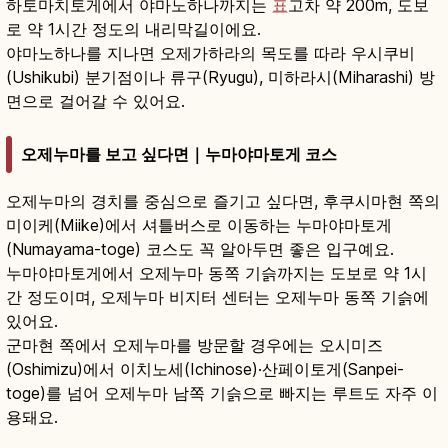
하토마치토게에서 야마노하나까지는
표
고차 약 200m, 도보
로 약 1시간 정도의 내리막길이에요.
야마노하나를 지나면 오제가하라의 목도를 따라 우시쿠비
(Ushikubi) 분기점이나 류구(Ryugu), 미하라시(Miharashi) 방
면으로 걸어갈 수 있어요.
오제누마를 보고 싶다면｜누마야마토게 코스
오제누마의 경치를 중심으로 즐기고 싶다면, 후쿠시마현 쪽의
미이케(Miike)에서 셔틀버스로 이동하는 누마야마토게
(Numayama-toge) 코스도 꼭 알아두면 좋은 입구예요.
누마야마토게에서 오제누마 동쪽 기슭까지는 도보로 약 1시
간 정도이며, 오제누마 비지터 센터는 오제누마 동쪽 기슭에
있어요.
군마현 쪽에서 오제누마를 방문할 경우에는 오시미즈
(Oshimizu)에서 이치노세(Ichinose)·산페이토게(Sanpei-
toge)를 넘어 오제누마 남쪽 기슭으로 빠지는 루트도 자주 이
용돼요.