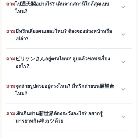
ถาม
ไป通天閣อย่างไร? เดินจากสถานีใกล้สุดแบบ
keyboard_arrow_down
ไหน?
ถาม
มีทริกเลี่ยงคนเยอะไหม? ต้องจองล่วงหน้าหรือ
keyboard_arrow_down
เปล่า?
ถาม
ビリケンさんอยู่ตรงไหน? ลูบแล้วขอพรเรื่อง
keyboard_arrow_down
อะไร?
ถาม
จุดถ่ายรูปสวยอยู่ตรงไหน? มีทริกถ่ายบน展望台
keyboard_arrow_down
ไหม?
ถาม
เดินกินย่าน新世界ต้องระวังอะไร? อยากรู้
keyboard_arrow_down
มารยาทกิน串カツด้วย