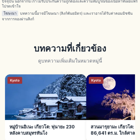
ปัจจุบัน นอกจากนี้ เราไม่รับประกันความถูกต้องและความสมบูรณ์ของเนื้อหาที่เผยแพร่
โปรดเข้าใจ
โฆษณา
บทความนี้อาจมีโฆษณา (ลิงก์พันธมิตร) และเราอาจได้รับค่าคอมมิชชัน
จากการจองผ่านลิงก์
บทความที่เกี่ยวข้อง
ดูบทความเพิ่มเติมในหมวดหมู่นี้
Kyoto
Kyoto
หมู่บ้านอิเนะ เกียวโต: ฟุนายะ 230
สวนมารุยามะ เกียวโต: ช
หลังคาบสมุทรทันโง
86,641 ตร.ม. ใกล้ศาลเจ