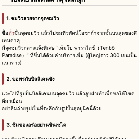
1. ชมวิวสวยจากจุดชมวิว
ซื้อ
ตั๋ว
ขึ้นจุดชมวิว แล้วไปชมทิวทัศน์โอซาก้าจากชั้นบนสุดของสึ
เทนคาคุ
มีจุดชมวิวกลางแจ้งพิเศษ “เท็มโบ พาราไดซ์（Tenbō
Paradise）” ที่ขึ้นได้ด้วยค่าบริการเพิ่ม (ผู้ใหญ่ราว 300 เยนเป็น
แนวทาง)
2. ขอพรกับบิลลิเคนซัง
แวะไปที่รูปปั้นบิลลิเคนบนจุดชมวิว แล้วลูบฝ่าเท้าเพื่อขอให้โชค
ดีมาเยือน
อย่าลืมถ่ายรูปเป็นที่ระลึกกับรูปปั้นสุดยูนีคนี้ด้วย
3. ชิมของอร่อยย่านชินเซไค