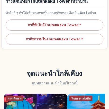
วางแผนเที่ยวTsutenkaku Towerให้ราบรื่น
พักใกล้ ๆ ทำให้เที่ยวสะดวกขึ้น ลองดูกิจกรรมท้องถิ่นเพิ่มเติมด้วย
หาที่พักใกล้Tsutenkaku Tower
↗
หากิจกรรมในTsutenkaku Tower
↗
จุดแนะนำใกล้เคียง
ดูบทความแนะนำในบริเวณนี้
การเดินทาง
วัฒนธรรมดั้งเดิม