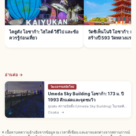
ไคยูคัง โอซาก้า: ไฮไลต์ วิธีไป และข้อ
วัดชิเท็นโนจิ โอซาก้า: เ
ควรรู้ก่อนเที่ยว
สร้างปี 593 วัดหลวงแรก
อ่านต่อ →
วัฒนธรรมสมัยใหม่
Umeda Sky Building โอซาก้า: 173 ม. ปี
1993 ตึกแฝดและจุดชมวิว
อุเมดะ สกายบิลดิ้ง (Umeda Sky Building) ในเขตคิ
ตะ เมืองโอซาก้า ตึกแฝดสูง 173 ม. เสร็จปี 1993 จุดชม
Osaka
→
วิวคูชูเทเอน (Kūchū Teien) 360° พาโนรามาทั้งกลาง
วันและกลางคืน
※ เนื้อหาบทความอ้างอิงจากข้อมูล ณ เวลาที่เขียน และอาจแตกต่างจากสถานการณ์