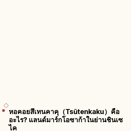
หอคอยสึเทนคาคุ（Tsūtenkaku）คือ
อะไร? แลนด์มาร์กโอซาก้าในย่านชินเซ
ไค