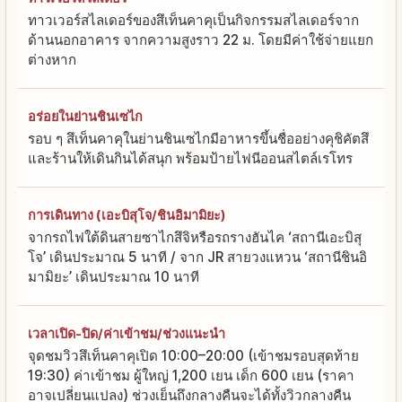
ทาวเวอร์สไลเดอร์ของสึเท็นคาคุเป็นกิจกรรมสไลเดอร์จาก
ด้านนอกอาคาร จากความสูงราว 22 ม. โดยมีค่าใช้จ่ายแยก
ต่างหาก
อร่อยในย่านชินเซไก
รอบ ๆ สึเท็นคาคุในย่านชินเซไกมีอาหารขึ้นชื่ออย่างคุชิคัตสึ
และร้านให้เดินกินได้สนุก พร้อมป้ายไฟนีออนสไตล์เรโทร
การเดินทาง (เอะบิสุโจ/ชินอิมามิยะ)
จากรถไฟใต้ดินสายซาไกสึจิหรือรถรางฮันไค ‘สถานีเอะบิสุ
โจ’ เดินประมาณ 5 นาที / จาก JR สายวงแหวน ‘สถานีชินอิ
มามิยะ’ เดินประมาณ 10 นาที
เวลาเปิด-ปิด/ค่าเข้าชม/ช่วงแนะนำ
จุดชมวิวสึเท็นคาคุเปิด 10:00–20:00 (เข้าชมรอบสุดท้าย
19:30) ค่าเข้าชม ผู้ใหญ่ 1,200 เยน เด็ก 600 เยน (ราคา
อาจเปลี่ยนแปลง) ช่วงเย็นถึงกลางคืนจะได้ทั้งวิวกลางคืน