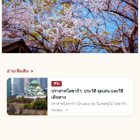
อ่านเพิ่มเติม →
ชีวิต
ปราสาทโอซาก้า: ประวัติ จุดเด่น และวิธี
เดินทาง
ปราสาทโอซาก้า (Ōsaka-jō) ในเขตชูโอ โอซาก้า
เริ่มสร้างปี 1583 โดยโทโยโตมิ ฮิเดโยชิ หอคอย
Osaka
→
ปัจจุบันบูรณะใหม่ปี 1931 สูง 55 ม. 5 ชั้น 8 ระดับ
จากเงินบริจาคประชาชน