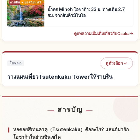
การเดินทาง
ยอดนิยม #3
น้ำตก Minoh โอซาก้า: 33 ม. ทางเดิน 2.7
กม. จากฮันคิวมิโนโอ
ดูบทความเพิ่มเติมเกี่ยวกับOsaka
→
ดูตัวเลือก
โฆษณา
วางแผนเที่ยวTsutenkaku Towerให้ราบรื่น
หาที่พักใกล้Tsutenkaku Tower
↗
สารบัญ
หากิจกรรมในTsutenkaku Tower
↗
หอคอยสึเทนคาคุ（Tsūtenkaku）คืออะไร? แลนด์มาร์ก
โอซาก้าในย่านชินเซไค