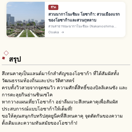
ชีวิต
สวนนากาโนะชิมะ โอซาก้า: สวนเมืองแรก
ของโอซาก้าและสวนกุหลาบ
สวนสาธารณะนากาโนะชิมะ (Nakanoshima
Kōen) ใจกลางโอซาก้า ทอดยาว 1.5 กม. ระหว่าง
Osaka
→
แม่น้ำโดจิมะและโทซาโบริ ก่อตั้งปี 1891 เป็นสวน
สาธารณะในเมืองแรกของโอซาก้า สวนกุหลาบ
สรุป
สึเทนคาคุเป็นแลนด์มาร์กสำคัญของโอซาก้า ที่ได้สัมผัสทั้ง
วัฒนธรรมท้องถิ่นและประวัติศาสตร์
ครบทั้งวิวสวยจากจุดชมวิว ความศักดิ์สิทธิ์ของบิลลิเคนซัง และ
การตะลุยกินย่านชินเซไค
หากวางแผนเที่ยวโอซาก้า อย่าลืมแวะสึเทนคาคุเพื่อสัมผัส
ประสบการณ์แบบโอซาก้าให้เต็มที่!
ขอให้คุณสนุกกับทริปสุดยูนีคที่สึเทนคาคุ จุดตัดกันของความ
ดั้งเดิมและความทันสมัยของโอซาก้า!