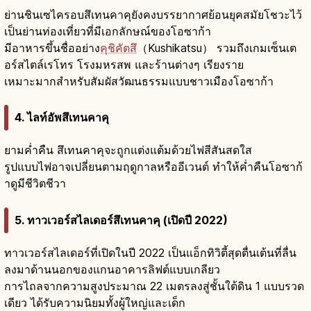
ย่านชินเซไครอบสึเทนคาคุยังคงบรรยากาศย้อนยุคสมัยโชวะไว้
เป็นย่านท่องเที่ยวที่มีเอกลักษณ์ของโอซาก้า
มีอาหารขึ้นชื่ออย่าง
คุชิคัตสึ
（Kushikatsu） รวมถึงเกมเซ็นเต
อร์สไตล์เรโทร โรงมหรสพ และร้านต่างๆ เรียงราย
เหมาะมากสำหรับสัมผัสวัฒนธรรมแบบชาวเมืองโอซาก้า
4. ไลท์อัพสึเทนคาคุ
ยามค่ำคืน สึเทนคาคุจะถูกแต่งแต้มด้วยไฟสีสันสดใส
รูปแบบไฟอาจเปลี่ยนตามฤดูกาลหรืออีเวนต์ ทำให้ค่ำคืนโอซาก้
าดูมีชีวิตชีวา
5. ทาวเวอร์สไลเดอร์สึเทนคาคุ (เปิดปี 2022)
ทาวเวอร์สไลเดอร์ที่เปิดในปี 2022 เป็นแอ็กทิวิตี้สุดตื่นเต้นที่ลื่น
ลงมาด้านนอกของแกนอาคารลิฟต์แบบเกลียว
การไถลจากความสูงประมาณ 22 เมตรลงสู่ชั้นใต้ดิน 1 แบบรวด
เดียว ได้รับความนิยมทั้งผู้ใหญ่และเด็ก