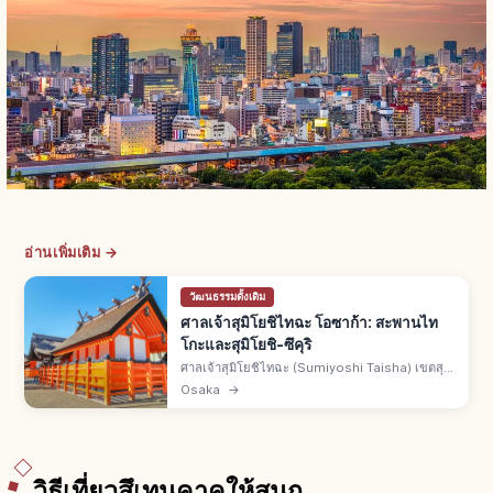
อ่านเพิ่มเติม →
วัฒนธรรมดั้งเดิม
ศาลเจ้าสุมิโยชิไทฉะ โอซาก้า: สะพานไท
โกะและสุมิโยชิ-ซึคุริ
ศาลเจ้าสุมิโยชิไทฉะ (Sumiyoshi Taisha) เขตสุมิ
โยชิ เมืองโอซาก้า ศาลเจ้าหลักของเครือสุมิโยชิ
Osaka
→
2,300 แห่ง ประวัติราว 1,800 ปี ศาลหลัก 4 หลัง
สไตล์สุมิโยชิ-ซึคุริ
วิธีเที่ยวสึเทนคาคุให้สนุก