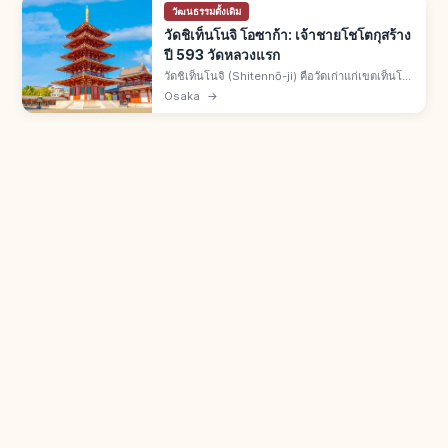
วัฒนธรรมดั้งเดิม
วัดชิเท็นโนจิ โอซาก้า: เจ้าชายโชโตกุสร้าง
ปี 593 วัดหลวงแรก
วัดชิเท็นโนจิ (Shitennō-ji) คือวัดเก่าแก่เขตเท็นโน
จิ โอซาก้า สร้างโดยเจ้าชายโชโตกุปี 593 วัดหลวง
Osaka
→
แรกของพุทธศาสนาญี่ปุ่น มีเจดีย์ห้าชั้น และเป็นวัด
หลักนิกายวะชู