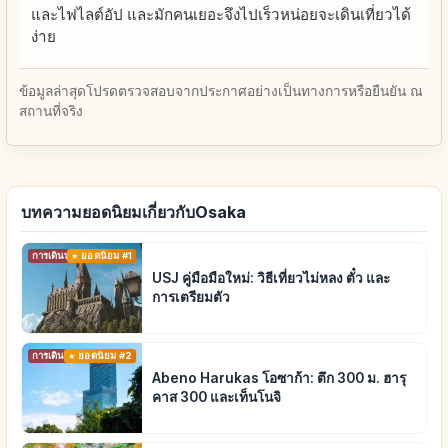
และไฟไลต์อัป และมักคนเยอะจึงไปเร็วหน่อยจะเดินเที่ยวได้
ง่าย
ข้อมูลล่าสุดโปรดตรวจสอบจากประกาศอย่างเป็นทางการหรือยืนยัน ณ
สถานที่จริง
บทความยอดนิยมเกี่ยวกับOsaka
การเดินทาง
ยอดนิยม #1
USJ คู่มือมือใหม่: วิธีเที่ยวไม่หลง ตั๋ว และ
การเตรียมตัว
การเดินทาง
ยอดนิยม #2
Abeno Harukas โอซาก้า: ตึก 300 ม. ฮารุ
คาส 300 และเท็นโนจิ