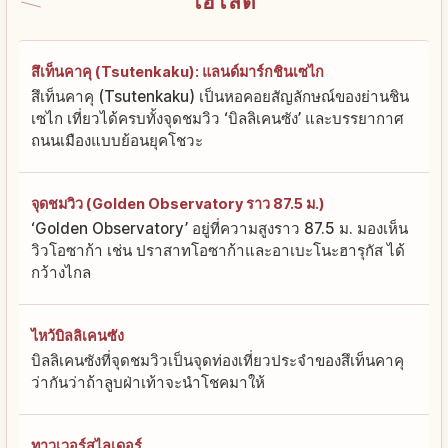
ไฮไลต์
สึเท็นคาคุ (Tsutenkaku): แลนด์มาร์กชินเซไก
สึเท็นคาคุ (Tsutenkaku) เป็นหอคอยสัญลักษณ์ของย่านชิน
เซไก เที่ยวได้ครบทั้งจุดชมวิว ‘บิลลิเคนซัง’ และบรรยากาศ
ถนนเมืองแบบย้อนยุคโชวะ
จุดชมวิว (Golden Observatory ราว 87.5 ม.)
‘Golden Observatory’ อยู่ที่ความสูงราว 87.5 ม. มองเห็น
วิวโอซาก้า เช่น ปราสาทโอซาก้าและอาเบะโนะฮารุกัส ได้
กว้างไกล
ไหว้บิลลิเคนซัง
บิลลิเคนซังที่จุดชมวิวเป็นจุดท่องเที่ยวประจำของสึเท็นคาคุ
ว่ากันว่าถ้าลูบฝ่าเท้าจะนำโชคมาให้
ทาวเวอร์สไลเดอร์