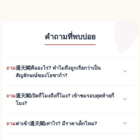
คำถามที่พบบ่อย
ถาม
通天閣คืออะไร? ทำไมถึงถูกเรียกว่าเป็น
keyboard_arrow_down
สัญลักษณ์ของโอซาก้า?
ถาม
通天閣เปิดกี่โมงถึงกี่โมง? เข้าชมรอบสุดท้ายกี่
keyboard_arrow_down
โมง?
keyboard_arrow_down
ถาม
ค่าเข้า通天閣เท่าไร? มีราคาเด็กไหม?