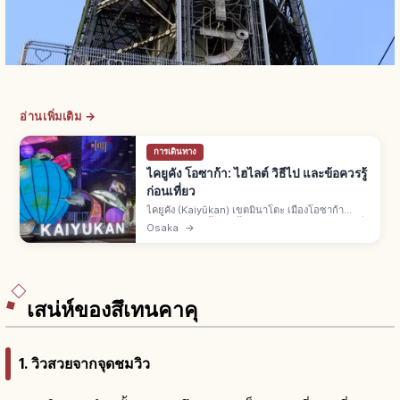
อ่านเพิ่มเติม →
การเดินทาง
ไคยูคัง โอซาก้า: ไฮไลต์ วิธีไป และข้อควรรู้
ก่อนเที่ยว
ไคยูคัง (Kaiyūkan) เขตมินาโตะ เมืองโอซาก้า
พิพิธภัณฑ์สัตว์น้ำเปิดตั้งแต่ปี 1990 คอนเซ็ปต์ "ทุกสิ่ง
Osaka
→
เชื่อมโยงถึงกัน" จำลองทะเลรอบแปซิฟิก 620 ชนิด
30,000 ตัวอย่าง
เสน่ห์ของสึเทนคาคุ
1. วิวสวยจากจุดชมวิว