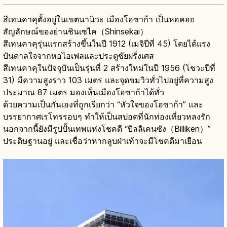
สึเทนคาคุตั้งอยู่ในเขตนานิวะ เมืองโอซาก้า เป็นหอคอย
สัญลักษณ์ของย่านชินเซไค（Shinsekai）
สึเทนคาคุรุ่นแรกสร้างขึ้นในปี 1912 (เมจิปีที่ 45) โดยได้แรง
บันดาลใจจากหอไอเฟลและประตูชัยฝรั่งเศส
สึเทนคาคุในปัจจุบันเป็นรุ่นที่ 2 สร้างใหม่ในปี 1956 (โชวะปีที่
31) มีความสูงราว 103 เมตร และจุดชมวิวทั่วไปอยู่ที่ความสูง
ประมาณ 87 เมตร มองเห็นเมืองโอซาก้าได้ทั่ว
ด้วยความเป็นกันเองที่ถูกเรียกว่า “หัวใจของโอซาก้า” และ
บรรยากาศเรโทรรอบๆ ทำให้เป็นสปอตที่นักท่องเที่ยวหลงรัก
นอกจากนี้ยังมีรูปปั้นเทพแห่งโชคดี “บิลลิเคนซัง（Billiken）”
ประดิษฐานอยู่ และเชื่อว่าหากลูบฝ่าเท้าจะมีโชคดีมาเยือน