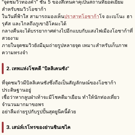
“จุดชมวิวทองคำ” ชั้น 5 ของสึเทนคาคุเป็นสถานที่ยอดเยี่ยม
สำหรับชมวิวโอซาก้า
ในวันที่ฟ้าใส สามารถมองเห็น
ปราสาทโอซาก้า
โจ อะเบโนะ ฮา
รุคัส และไกลถึงภูเขาอิโคมะได้
กลางคืนจะได้บรรยากาศต่างไปอีกแบบกับแสงไฟเมืองโอซาก้าที่
สวยงาม
ภายในจุดชมวิวยังมีมุมถ่ายรูปหลายจุด เหมาะสำหรับเก็บภาพ
ความทรงจำ
2. เทพแห่งโชคดี “บิลลิเคนซัง”
ที่จุดชมวิวมีบิลลิเคนซังซึ่งถือเป็นสัญลักษณ์ของโอซาก้า
ประดิษฐานอยู่
เชื่อว่าหากลูบฝ่าเท้าจะมีโชคดีมาเยือน ทำให้นักท่องเที่ยว
จำนวนมากมาขอพร
อย่าลืมถ่ายรูปกับรูปปั้นสุดยูนีคนี้ด้วย
3. เสน่ห์เรโทรของย่านชินเซไค