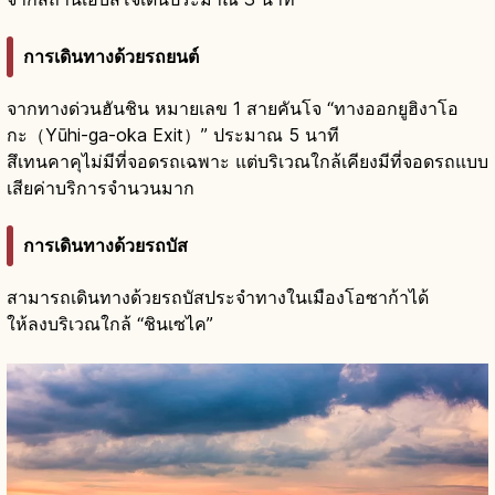
การเดินทางด้วยรถยนต์
จากทางด่วนฮันชิน หมายเลข 1 สายคันโจ “ทางออกยูฮิงาโอ
กะ（Yūhi-ga-oka Exit）” ประมาณ 5 นาที
สึเทนคาคุไม่มีที่จอดรถเฉพาะ แต่บริเวณใกล้เคียงมีที่จอดรถแบบ
เสียค่าบริการจำนวนมาก
การเดินทางด้วยรถบัส
สามารถเดินทางด้วยรถบัสประจำทางในเมืองโอซาก้าได้
ให้ลงบริเวณใกล้ “ชินเซไค”