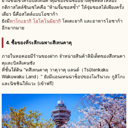
ย่านชินเซไครอบสึเทนคาคุมีของขึ้นชื่ออย่างคุชิคัตสึให้ลอง
กติกาสไตล์ชินเซไคคือ “ห้ามจิ้มซอสซ้ำ” ให้จุ่มซอสได้เพียงครั้ง
เดียว นี่คือสไตล์แบบโอซาก้า
ยังมี
ทาโกะยากิ
โอโคโนมิยากิ
โดเตะยากิ และอาหารโอซาก้า
อีกมากมาย
4. ซื้อของที่ระลึกเฉพาะสึเทนคาคุ
ภายในหอคอยมีร้านของฝาก จำหน่ายสินค้าลิมิเต็ดของสึเทนคา
คุและบิลลิเคนซัง
ที่ชั้นใต้ดิน “ทสึเทนคาคุ วาคุวาคุ แลนด์（Tsūtenkaku
Wakuwaku Land）” ยังมีแอนเทนน่าช็อปของโมรินางะ กูลิโกะ
และนิชชินให้แวะ (เข้าฟรี)