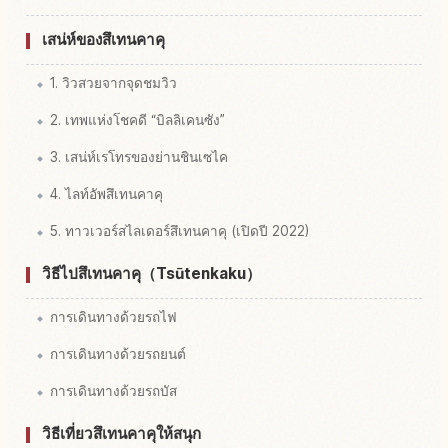
เสน่ห์ของสึเทนคาคุ
1. วิวสวยจากจุดชมวิว
2. เทพแห่งโชคดี “บิลลิเคนซัง”
3. เสน่ห์เรโทรของย่านชินเซไค
4. ไลท์อัพสึเทนคาคุ
5. ทาวเวอร์สไลเดอร์สึเทนคาคุ (เปิดปี 2022)
วิธีไปสึเทนคาคุ（Tsūtenkaku）
การเดินทางด้วยรถไฟ
การเดินทางด้วยรถยนต์
การเดินทางด้วยรถบัส
วิธีเที่ยวสึเทนคาคุให้สนุก