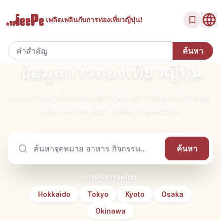
ถ้ำ
พระอาทิตย์
ชู
ริม
ความ
เดิน
ริม
ยู
มุ
น
ทะเล
ตก
อิน
น้ำ
ปลอดภัย
ชายฝั่ง
ทะเลสาบ
อิน
เนะ
เซ็น
เพลิดเพลินกับ
การท่องเที่ยวญี่ปุ่น!
Kumamoto
Kumamoto
Kumamoto
Kumamoto
Kumamoto
Miyagi
Miyagi
Tochigi
Miyagi
Miyagi
ข้อมูลการท่องเที่ยวญี่ปุ่น
แนะนำข้อมูลการท่องเที่ยวญี่ปุ่น สถานที่ท่องเที่ยวยอด
นิยม และประสบการณ์ทางวัฒนธรรม
ค้นหา
ค้นหา
การค้นหายอดนิยม
Hokkaido
Tokyo
Kyoto
Osaka
Okinawa