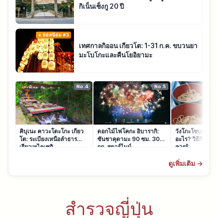
กิเน็นเซ็งกู 20 ปี
ยอดนิยม #3
เทศกาลกิออน เกียวโต: 1-31 ก.ค. ขบวนยา
มะโบโกะและคืนโยอิยามะ
No.4
No.5
คิบุเนะ คาวะโดะโกะ เกียว
ดอกไม้ไฟโคกะ อิบารากิ:
วังโกะโซบะ อิวา
โต: ระเบียงเหนือลำธาร
ซันชาคุดามะ 90 ซม. 300
อะไร? วิธีกินและ
เรียวเทไคเซกิ
กก. สตาร์ไมน์
ควรรู้
ดูเพิ่มเติม →
สำรวจญี่ปุ่น