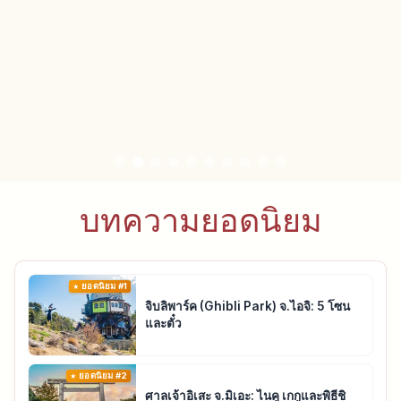
บทความยอดนิยม
ยอดนิยม #1
จิบลิพาร์ค (Ghibli Park) จ.ไอจิ: 5 โซน
และตั๋ว
ยอดนิยม #2
ศาลเจ้าอิเสะ จ.มิเอะ: ไนคู เกกูและพิธีชิ