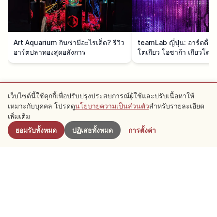
Art Aquarium กินซ่ามีอะไรเด็ด? รีวิว
teamLab ญี่ปุ่น: อาร์ตดื่ม
อาร์ตปลาทองสุดอลังการ
โตเกียว โอซาก้า เกียวโต
Kyoto
ดูเพิ่มเติม →
เว็บไซต์นี้ใช้คุกกี้เพื่อปรับปรุงประสบการณ์ผู้ใช้และปรับเนื้อหาให้
เหมาะกับบุคคล โปรดดู
นโยบายความเป็นส่วนตัว
สำหรับรายละเอียด
เพิ่มเติม
การเดินทาง
การเดินทาง
ยอมรับทั้งหมด
ปฏิเสธทั้งหมด
การตั้งค่า
10 จุดเดินเที่ยวริมน้ำในเกียวโต | ชม
10 จุดวิวทะเลสุดอลังการใ
แม่น้ำและสะพานสุดคลาสสิก
เหนือ | จากคาบสมุทรทังโกะ