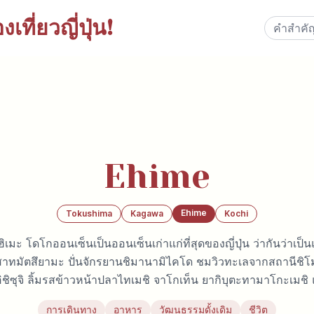
เที่ยวญี่ปุ่น!
Ehime
Ehime
Tokushima
Kagawa
Kochi
เอฮิเมะ โดโกออนเซ็นเป็นออนเซ็นเก่าแก่ที่สุดของญี่ปุ่น ว่ากันว่าเป
าทมัตสึยามะ ปั่นจักรยานชิมานามิไคโด ชมวิวทะเลจากสถานีชิโ
ิชิซุจิ ลิ้มรสข้าวหน้าปลาไทเมชิ จาโกเท็น ยากิบุตะทามาโกะเมชิ 
การเดินทาง
อาหาร
วัฒนธรรมดั้งเดิม
ชีวิต