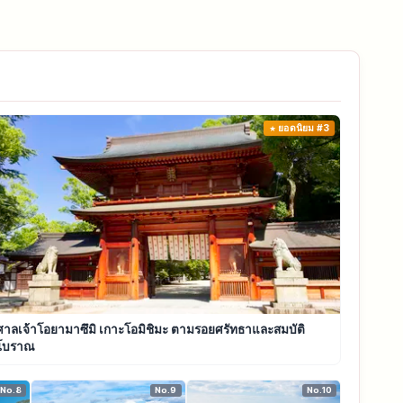
ยอดนิยม #3
ศาลเจ้าโอยามาซึมิ เกาะโอมิชิมะ ตามรอยศรัทธาและสมบัติ
โบราณ
No.8
No.9
No.10