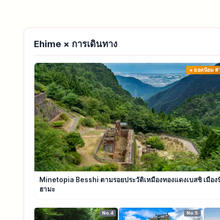
Ehime × การเดินทาง
ยอดนิยม #
Minetopia Besshi ตามรอยประวัติเหมืองทองแดงเบสชิ เมืองน
ฮามะ
No.4
No.5