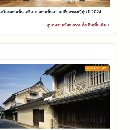
โดโกะออนเซ็น เอฮิเมะ: ออนเซ็นเก่าแก่ที่สุดของญี่ปุ่น ปี 2024
ดูบทความวัฒนธรรมดั้งเดิมเพิ่มเติม
→
ยอดนิยม #3