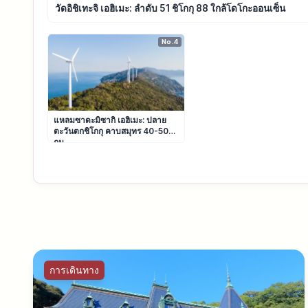
วัดอิชิเทะจิ เอฮิเมะ: ลำดับ 51 ชิโกกุ 88 ใกล้โดโกะออนเซ็น
No.4
แหลมซาดะมิซากิ เอฮิเมะ: ปลาย
ตะวันตกชิโกกุ คาบสมุทร 40-50
กม.
การเดินทาง