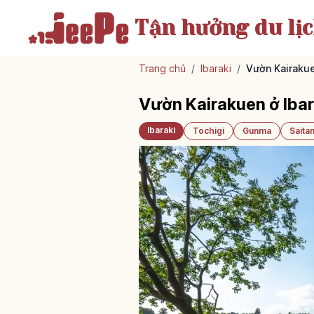
Tận hưởng
du lị
Trang chủ
/
Ibaraki
/
Vườn Kairakue
Vườn Kairakuen ở Ibar
Ibaraki
Tochigi
Gunma
Saita