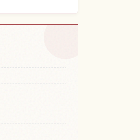
ại Vườn Kairakuen
↗