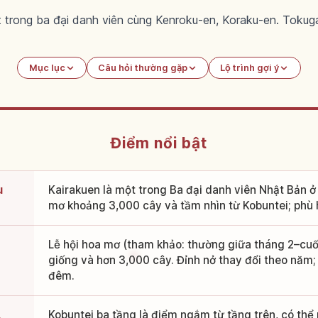
ột trong ba đại danh viên cùng Kenroku-en, Koraku-en. Tokug
Mục lục
Câu hỏi thường gặp
Lộ trình gợi ý
Điểm nổi bật
u
Kairakuen là một trong Ba đại danh viên Nhật Bản ở 
mơ khoảng 3,000 cây và tầm nhìn từ Kobuntei; phù 
Lễ hội hoa mơ (tham khảo: thường giữa tháng 2–cuố
giống và hơn 3,000 cây. Đỉnh nở thay đổi theo năm
đêm.
Kobuntei ba tầng là điểm ngắm từ tầng trên, có thể 