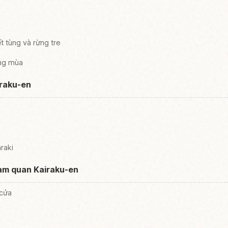
ết tùng và rừng tre
ừng mùa
iraku-en
araki
ham quan Kairaku-en
 cửa