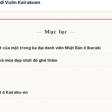
 đi Vườn Kairakuen
ườn Kairakuen
Tìm trải nghiệm t
↗
Mục lục
t của một trong ba đại danh viên Nhật Bản ở Ibaraki
 và mùa đẹp nhất để ghé thăm
t ở Kairaku-en