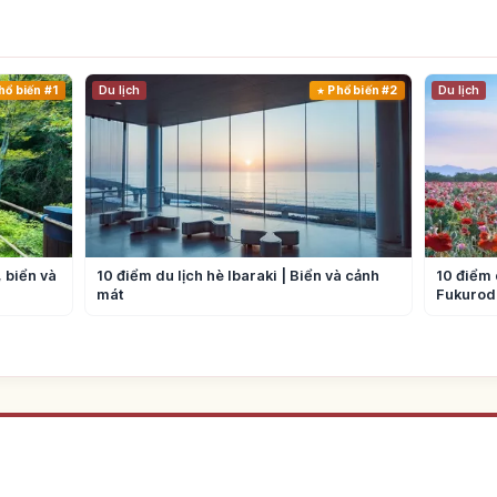
hổ biến #1
Du lịch
Phổ biến #2
Du lịch
 biển và
10 điểm du lịch hè Ibaraki | Biển và cảnh
10 điểm 
mát
Fukurod