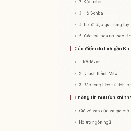
2. Kōbuntei
3. Hồ Senba
4. Lối đi dạo qua rừng tuy
5. Các loài hoa nở theo t
Các điểm du lịch gần Ka
1. Kōdōkan
2. Di tích thành Mito
3. Bảo tàng Lịch sử tỉnh Ib
Thông tin hữu ích khi t
Giá vé vào cửa và giờ mở
Hỗ trợ ngôn ngữ