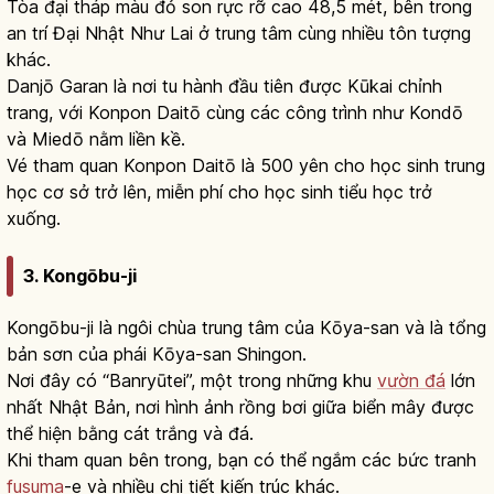
Tòa đại tháp màu đỏ son rực rỡ cao 48,5 mét, bên trong
an trí Đại Nhật Như Lai ở trung tâm cùng nhiều tôn tượng
khác.
Danjō Garan là nơi tu hành đầu tiên được Kūkai chỉnh
trang, với Konpon Daitō cùng các công trình như Kondō
và Miedō nằm liền kề.
Vé tham quan Konpon Daitō là 500 yên cho học sinh trung
học cơ sở trở lên, miễn phí cho học sinh tiểu học trở
xuống.
3. Kongōbu-ji
Kongōbu-ji là ngôi chùa trung tâm của Kōya-san và là tổng
bản sơn của phái Kōya-san Shingon.
Nơi đây có “Banryūtei”, một trong những khu
vườn đá
lớn
nhất Nhật Bản, nơi hình ảnh rồng bơi giữa biển mây được
thể hiện bằng cát trắng và đá.
Khi tham quan bên trong, bạn có thể ngắm các bức tranh
fusuma
-e và nhiều chi tiết kiến trúc khác.