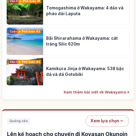
Phổ biến #1
Văn hóa truyền thống
Tomogashima ở Wakayama: 4 đảo và
pháo đài Laputa
Cuộc sống
Phổ biến #2
Bãi Shirarahama ở Wakayama: cát
trắng Silic 620m
Phổ biến #3
Văn hóa truyền thống
Kamikura Jinja ở Wakayama: 538 bậc
đá và đá Gotobiki
Xem thêm bài viết về Wakayama
→
Xem lựa chọn
Quảng cáo
Lên kế hoạch cho chuyến đi Koyasan Okunoin