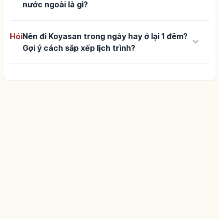
nước ngoài là gì?
Hỏi
Nên đi Koyasan trong ngày hay ở lại 1 đêm?
keyboard_arrow_down
Gợi ý cách sắp xếp lịch trình?