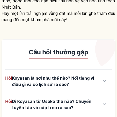
thân, đồng thời cho bạn hiểu sâu hơn về văn hóa tinh thần
Nhật Bản.
Hãy một lần trải nghiệm vùng đất mà mỗi lần ghé thăm đều
mang đến một khám phá mới này!
Câu hỏi thường gặp
Hỏi
Koyasan là nơi như thế nào? Nổi tiếng vì
keyboard_arrow_down
điều gì và có lịch sử ra sao?
Hỏi
Đi Koyasan từ Osaka thế nào? Chuyển
keyboard_arrow_down
tuyến tàu và cáp treo ra sao?