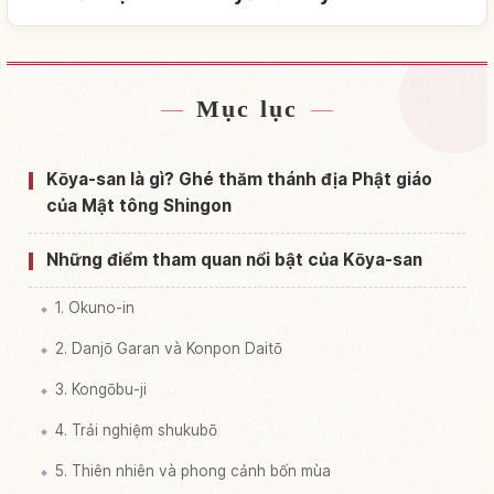
Mục lục
Tìm chỗ ở gần Koyasan Okunoin
↗
Tìm trải nghiệm tại Koyasan Okunoin
↗
Kōya-san là gì? Ghé thăm thánh địa Phật giáo
của Mật tông Shingon
Những điểm tham quan nổi bật của Kōya-san
1. Okuno-in
2. Danjō Garan và Konpon Daitō
3. Kongōbu-ji
4. Trải nghiệm shukubō
5. Thiên nhiên và phong cảnh bốn mùa