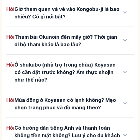
Hỏi
Giờ tham quan và vé vào Kongobu-ji là bao
keyboard_arrow_down
nhiêu? Có gì nổi bật?
Hỏi
Tham bái Okunoin đến mấy giờ? Thời gian
keyboard_arrow_down
đi bộ tham khảo là bao lâu?
Hỏi
Ở shukubo (nhà trọ trong chùa) Koyasan
keyboard_arrow_down
có cần đặt trước không? Ẩm thực shojin
như thế nào?
Hỏi
Mùa đông ở Koyasan có lạnh không? Mẹo
keyboard_arrow_down
chọn trang phục và đồ mang theo?
Hỏi
Có hướng dẫn tiếng Anh và thanh toán
keyboard_arrow_down
không tiền mặt không? Lưu ý cho du khách