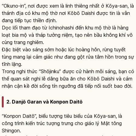
“Okuno-in”, nơi được xem là linh thiêng nhất ở Kōya-san, là
thánh địa có khu mộ thờ nơi Kōbō Daishi được tin là vẫn
đang tiếp tục thiền định.
Dọc lối tham đạo từ Ichinohashi đến khu mộ thờ là hàng
loạt bia mộ và tháp tưởng niệm, tạo nên bầu không khí vô
cùng trang nghiêm.
Đặc biệt vào sáng sớm hoặc lúc hoàng hôn, rừng tuyết
tùng mang lại cảm giác như đang gột rửa tâm hồn trong sự
tĩnh lặng.
Trong nghi thức “Shōjinku” được cử hành mỗi sáng, bạn có
thể quan sát nghi lễ dâng bữa ăn cho Kōbō Daishi và cảm
nhận cận kề đời sống tín ngưỡng đã tiếp nối suốt bao đời.
2. Danjō Garan và Konpon Daitō
“Konpon Daitō”, biểu tượng tiêu biểu của Kōya-san, là
công trình kiến trúc tượng trưng cho giáo lý Mật tông
Shingon.