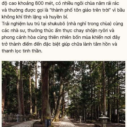
độ cao khoảng 800 mét, có nhiều ngôi chùa nằm rải rác
và thường được gọi là “thành phố tôn giáo trên trời” vì bầu
không khí tĩnh lặng và huyền bí.
Trải nghiệm lưu trú tại shukubō (nhà nghỉ trong chùa) cùng
các nhà sư, thưởng thức ẩm thực chay shōjin ryōri và
phong cảnh hòa cùng thiên nhiên bốn mùa khiến nơi đây
trở thành điểm đến đặc biệt giúp chữa lành tâm hồn và
thanh lọc tinh thần.