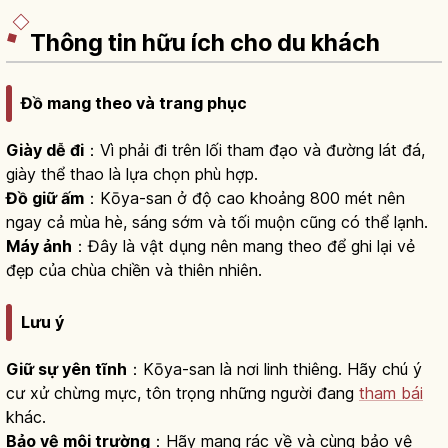
Thông tin hữu ích cho du khách
Đồ mang theo và trang phục
Giày dễ đi
：Vì phải đi trên lối tham đạo và đường lát đá,
giày thể thao là lựa chọn phù hợp.
Đồ giữ ấm
：Kōya-san ở độ cao khoảng 800 mét nên
ngay cả mùa hè, sáng sớm và tối muộn cũng có thể lạnh.
Máy ảnh
：Đây là vật dụng nên mang theo để ghi lại vẻ
đẹp của chùa chiền và thiên nhiên.
Lưu ý
Giữ sự yên tĩnh
：Kōya-san là nơi linh thiêng. Hãy chú ý
cư xử chừng mực, tôn trọng những người đang
tham bái
khác.
Bảo vệ môi trường
：Hãy mang rác về và cùng bảo vệ