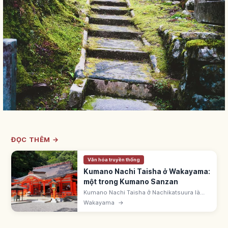
ĐỌC THÊM →
Văn hóa truyền thống
Kumano Nachi Taisha ở Wakayama:
một trong Kumano Sanzan
Kumano Nachi Taisha ở Nachikatsuura là
một trong Kumano Sanzan, thuộc UNESCO
Wakayama
→
'Thánh địa dãy núi Kii'. Bên thác Nachi 133m,
cùng Seiganto-ji.