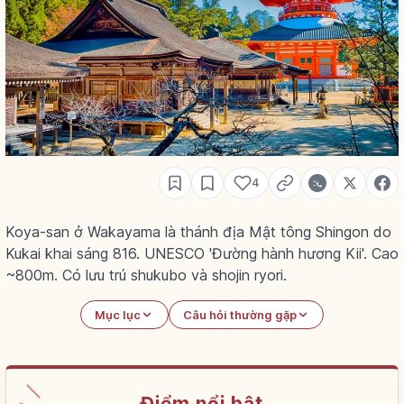
4
Koya-san ở Wakayama là thánh địa Mật tông Shingon do
Kukai khai sáng 816. UNESCO 'Đường hành hương Kii'. Cao
~800m. Có lưu trú shukubo và shojin ryori.
Mục lục
Câu hỏi thường gặp
Điểm nổi bật