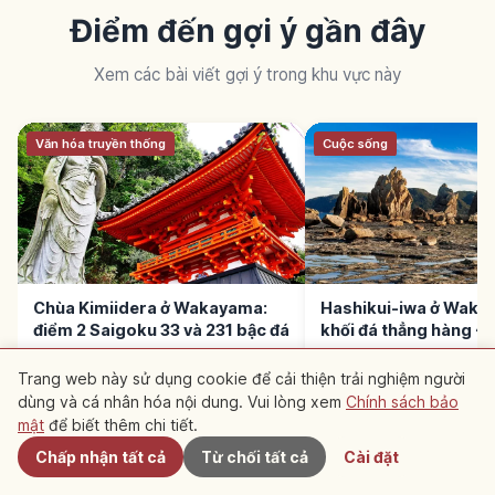
Điểm đến gợi ý gần đây
Xem các bài viết gợi ý trong khu vực này
Văn hóa truyền thống
Cuộc sống
Chùa Kimiidera ở Wakayama:
Hashikui-iwa ở Waka
điểm 2 Saigoku 33 và 231 bậc đá
khối đá thẳng hàng 
Trang web này sử dụng cookie để cải thiện trải nghiệm người
dùng và cá nhân hóa nội dung. Vui lòng xem
Chính sách bảo
Gần đây
mật
để biết thêm chi tiết.
Chấp nhận tất cả
Từ chối tất cả
Cài đặt
ĐỌC TIẾP →