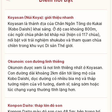
Koyasan (Núi Koya): giới thiệu nhanh
Koyasan là thánh địa của Chân Ngôn Tông do Kukai
(Kobo Daishi) khai sáng. Ở độ cao khoảng 800m,
các ngôi chùa phân bố khắp núi (hiện có 117 chùa),
nổi bật với trải nghiệm shukubo và tham quan chùa
chiền trong khu vực Di sản Thế giới.
Okunoin: con đường linh thiêng
Okunoin được xem là nơi linh thiêng nhất ở Koyasan.
Con đường dài khoảng 2km dẫn tới lăng mộ của
Kobo Daishi, dọc đường có nhiều bia mộ và tháp
tưởng niệm của võ tướng, danh sĩ; sáng sớm hoặc
lúc chạng vạng thường tĩnh lặng hơn.
Konpon Daito: tháp lớn đỏ son
Konpon Daito màu đỏ son cao 48.5m; bên trong bố