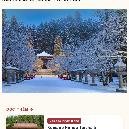
ĐỌC THÊM →
Văn hóa truyền thống
Kumano Hongu Taisha ở