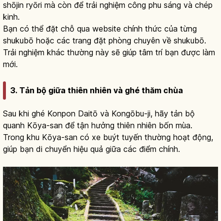
shōjin ryōri mà còn để trải nghiệm công phu sáng và chép
kinh.
Bạn có thể đặt chỗ qua website chính thức của từng
shukubō hoặc các trang đặt phòng chuyên về shukubō.
Trải nghiệm khác thường này sẽ giúp tâm trí bạn được làm
mới.
3. Tản bộ giữa thiên nhiên và ghé thăm chùa
Sau khi ghé Konpon Daitō và Kongōbu-ji, hãy tản bộ
quanh Kōya-san để tận hưởng thiên nhiên bốn mùa.
Trong khu Kōya-san có xe buýt tuyến thường hoạt động,
giúp bạn di chuyển hiệu quả giữa các điểm chính.