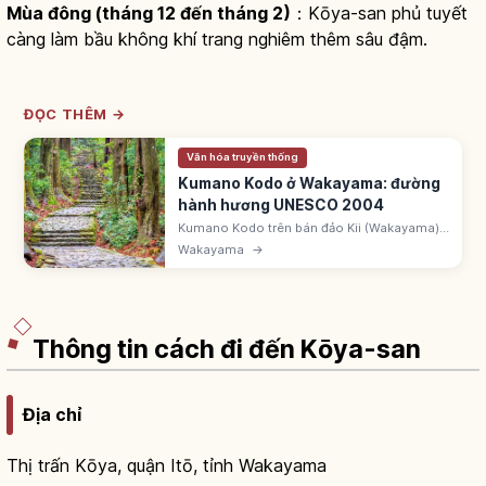
Mùa đông (tháng 12 đến tháng 2)
：Kōya-san phủ tuyết
càng làm bầu không khí trang nghiêm thêm sâu đậm.
ĐỌC THÊM →
Văn hóa truyền thống
Kumano Kodo ở Wakayama: đường
hành hương UNESCO 2004
Kumano Kodo trên bán đảo Kii (Wakayama)
nối Kumano Sanzan: Hongu, Hayatama,
Wakayama
→
Nachi Taisha. UNESCO 2004. Đường lát đá
Daimon-zaka rừng tuyết tùng cao vút.
Thông tin cách đi đến Kōya-san
Địa chỉ
Thị trấn Kōya, quận Itō, tỉnh Wakayama