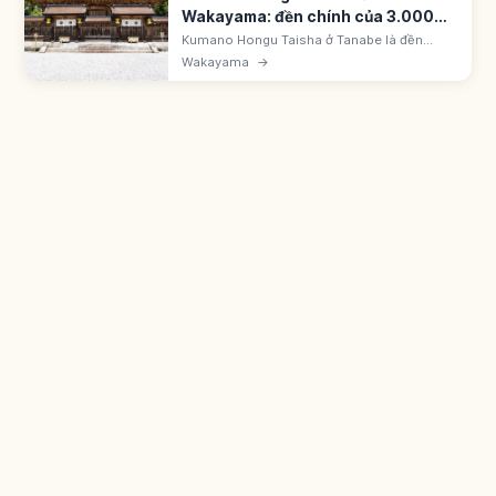
Wakayama: đền chính của 3.000
đền
Kumano Hongu Taisha ở Tanabe là đền
chính của khoảng 3.000 đền Kumano.
Wakayama
→
UNESCO 'Đường hành hương Kii'. Đại torii
Oyunohara 34m x 42m; biểu tượng
Yatagarasu.