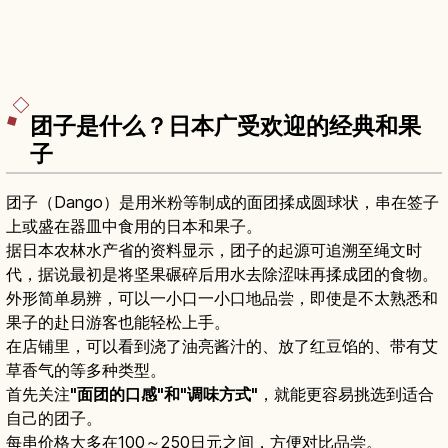
团子是什么？日本广受欢迎的经典和果
子
团子（Dango）是用米粉等制成的面团揉成圆球状，串在签子
上或盛在器皿中食用的日本和果子。
据日本农林水产省的资料显示，团子的起源可追溯至绳文时
代，据说最初是将坚果碾碎后用水去除涩味再揉成团的食物。
外形简单易辨，可以一小口一小口地品尝，即使是不太熟悉和
果子的赴日游客也能轻松上手。
在店铺里，可以看到浇了油亮酱汁的、放了红豆馅的、带有艾
草香气的等多种类型。
首先关注
"面团的口感"和"调味方式"
，就能更容易挑选到适合
自己的团子。
每串价格大多在100～250日元之间，方便对比品尝。