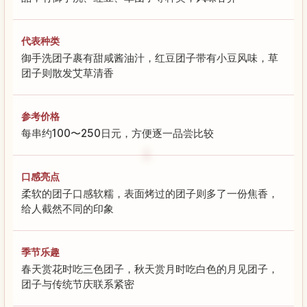
代表种类
御手洗团子裹有甜咸酱油汁，红豆团子带有小豆风味，草
团子则散发艾草清香
参考价格
每串约100〜250日元，方便逐一品尝比较
口感亮点
柔软的团子口感软糯，表面烤过的团子则多了一份焦香，
给人截然不同的印象
季节乐趣
春天赏花时吃三色团子，秋天赏月时吃白色的月见团子，
团子与传统节庆联系紧密