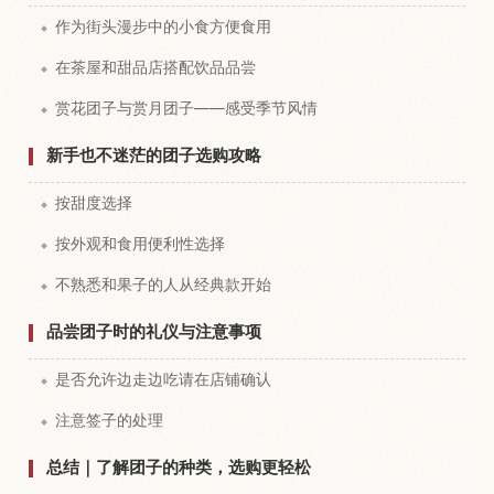
作为街头漫步中的小食方便食用
在茶屋和甜品店搭配饮品品尝
赏花团子与赏月团子——感受季节风情
新手也不迷茫的团子选购攻略
按甜度选择
按外观和食用便利性选择
不熟悉和果子的人从经典款开始
品尝团子时的礼仪与注意事项
是否允许边走边吃请在店铺确认
注意签子的处理
总结｜了解团子的种类，选购更轻松