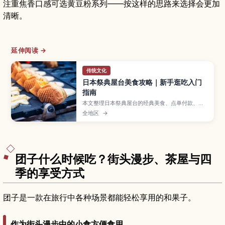
注重焦香口感可选黄豆粉系列——按这样的思路来选择会更加
清晰。
延伸阅读 →
传统文化
日本祭典屋台美食攻略｜新手逛吃入门
指南
本文整理日本祭典屋台的经典美食、点单付款、边
走边吃礼仪与垃圾处理要点，方便新手轻松逛吃。
全地区
→
团子什么时候吃？街头漫步、茶屋与四
季的享受方式
团子是一款在旅行中各种场景都能轻松享用的和果子。
作为街头漫步中的小食方便食用