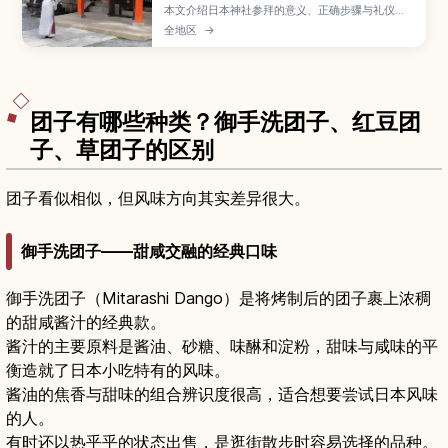
本文介绍日本神社参拜的意义、正确步骤与礼仪要
点，帮助访日游客避免失礼，更从容地体验神社文
全地区
→
化。
团子有哪些种类？御手洗团子、红豆团
子、草团子的区别
团子看似相似，但风味方向其实差异很大。
御手洗团子——甜咸交融的经典口味
御手洗团子（Mitarashi Dango）是将烤制后的团子裹上浓稠
的甜咸酱汁的经典款。
酱汁的主要原料是酱油、砂糖、味醂和淀粉，甜味与咸味的平
衡造就了日本小吃特有的风味。
酱油的焦香与甜味的组合辨识度很高，适合想要尝试日本风味
的人。
有时还以热乎乎的状态出售，是逛街散步时容易选择的品种。