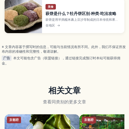
美食
萩饼是什么？牡丹饼区别·种类·吃法攻略
萩饼是用半捣糯米裹上豆沙等制成的日本传统和果
子。本文详解它与牡丹饼的区别、和彼岸节的关联，
全地区
→
以及豆沙、黄豆粉、芝麻等常见种类与选购要点。
※ 文章内容基于撰写时的信息，可能与当前情况有所不同。此外，我们不保证所发
布内容的准确性和完整性，敬请谅解。
广告
本文可能包含广告（联盟链接），通过链接完成预订时本站可能获得佣
金。
相关文章
查看同类别的更多文章
京都府
京都府