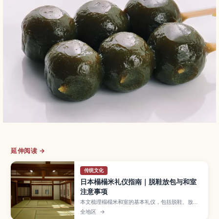
延伸阅读 →
传统文化
日本榻榻米礼仪指南｜脱鞋放包与和室
注意事项
本文梳理榻榻米和室的基本礼仪，包括脱鞋、放
包、拍照与防损细节，帮助新手从容应对。
全地区
→