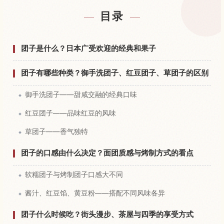
查找日本附近的酒店
↗
目录
查找日本的体验
↗
团子是什么？日本广受欢迎的经典和果子
团子有哪些种类？御手洗团子、红豆团子、草团子的区别
御手洗团子——甜咸交融的经典口味
红豆团子——品味红豆的风味
草团子——香气独特
团子的口感由什么决定？面团质感与烤制方式的看点
软糯团子与烤制团子口感大不同
酱汁、红豆馅、黄豆粉——搭配不同风味各异
团子什么时候吃？街头漫步、茶屋与四季的享受方式