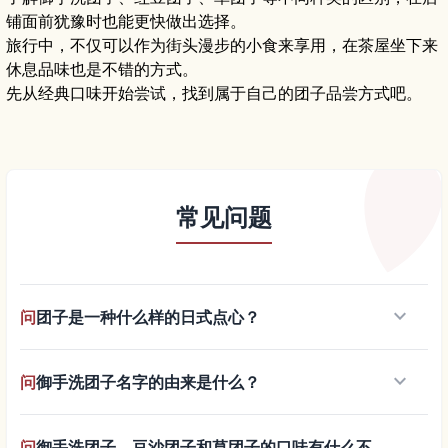
铺面前犹豫时也能更快做出选择。
旅行中，不仅可以作为街头漫步的小食来享用，在茶屋坐下来
休息品味也是不错的方式。
先从经典口味开始尝试，找到属于自己的团子品尝方式吧。
常见问题
keyboard_arrow_down
问
团子是一种什么样的日式点心？
keyboard_arrow_down
问
御手洗团子名字的由来是什么？
问
御手洗团子、豆沙团子和草团子的口味有什么不