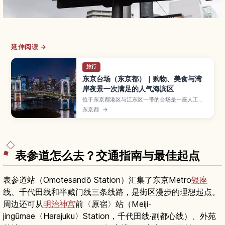
延伸阅读 →
旅行
东京台场（东京都）｜购物、美食与湾
岸夜景一次满足的人气海滨区
位于东京都港区与江东区一带的台场是一座人工
岛，集购物中心、美食、娱乐设施与东京湾夜景于
东京都
→
一身的人气海滨景点。本文将介绍彩虹大桥夜景、
DiverCity Tokyo Plaza、台场海滨公园与Aqua
City等必去景点，以及电车与百合海鸥线的交通方
式、适合亲子与情侣的游玩路线和推荐造访季节。
表参道怎么去？交通指南与最佳起点
表参道站（Omotesandō Station）汇集了东京Metro
银座
线、千代田线和半藏门线三条线路，是街区漫步的理想起点。
周边还可从
明治神宫
前〈原宿〉站（Meiji-
jingūmae〈Harajuku〉Station，千代田线·副都心线）、外苑