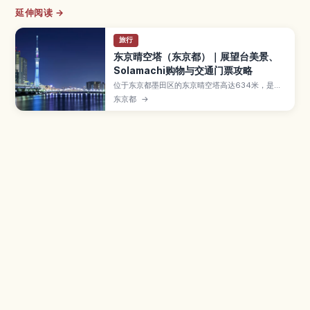
延伸阅读 →
旅行
东京晴空塔（东京都）｜展望台美景、
Solamachi购物与交通门票攻略
位于东京都墨田区的东京晴空塔高达634米，是东
京地标性建筑兼电波塔，也是许多游客必访景点。
东京都
→
本文将介绍两层展望台的全景视野、东京晴空街道
（Tokyo Solamachi）的购物与美食亮点、馆内
的“天空”天文馆与墨田水族馆等设施，并整理前往
方式、门票购买要点与推荐参观时段，帮助你高效
规划晴空塔半日行程。