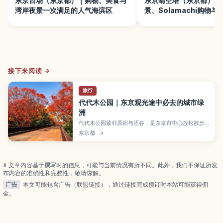
东京台场（东京都）｜购物、美食与
东京晴空塔（东京都）｜
湾岸夜景一次满足的人气海滨区
景、Solamachi购物
接下来阅读 →
旅行
代代木公园｜东京观光途中必去的城市绿
洲
代代木公园紧邻原宿与涩谷，是东京市中心放松散步
的绿洲。本文整理中央广场、喷水池、四季景色与活
东京都
→
动期氛围，游览更从容。
※ 文章内容基于撰写时的信息，可能与当前情况有所不同。此外，我们不保证所发
布内容的准确性和完整性，敬请谅解。
广告
本文可能包含广告（联盟链接），通过链接完成预订时本站可能获得佣
金。