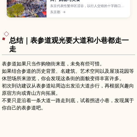
东京代表性繁华区涩谷，以行人交错的十字路口、
忠犬八公像、涩谷109及MIYASHITA PARK等地标
东京都
→
闻名。本文整理涩谷站周边的主要景点、购物中心
与美食街区，教你如何拍出夜景照片、体验年轻人
文化，并附上交通方式与初次来东京也能轻松游览
的动线建议。
总结｜表参道观光要大道和小巷都走一
走
表参道如果只当作购物街来逛，未免有些可惜。
如果结合参道的历史背景、名建筑、艺术空间以及屋顶花园等
休憩场所来游览，你会发现这条街的面貌变得丰富许多。
初次到访建议从表参道站周边出发沿大道步行，再根据兴趣向
原宿方向或青山方向拓展。
不要只是沿着一条大道一路走到底，试着拐进小巷，发现属于
你自己的表参道吧。