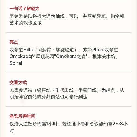
一句话了解魅力
表参道是以榉树大道为轴线，可以一并享受建筑、购物和
艺术的散步区域
亮点
表参道Hills（同润馆・螺旋坡道）、东急Plaza表参道
Omokado的屋顶花园"Omohara之森"、根津美术馆、
Spiral
交通方式
以表参道站（银座线・千代田线・半藏门线）为起点，从
明治神宫前站或外苑前站也可步行到达
游览所需时间
仅沿大道散步约需1小时，若还逛小巷和各设施约需2〜3小
时