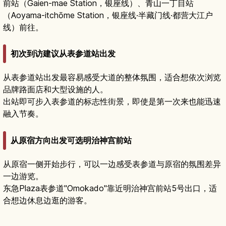
前站（Gaien-mae Station，银座线）、青山一丁目站
（Aoyama-itchōme Station，银座线·半藏门线·都营大江户
线）前往。
初次到访建议从表参道站出发
从表参道站出发最容易感受大道的整体氛围，适合想依次浏览
品牌路面店和大型设施的人。
出站即可步入表参道的标志性街景，即使是第一次来也能迅速
融入节奏。
从原宿方向出发可选明治神宫前站
从原宿一侧开始步行，可以一边感受表参道与原宿的氛围差异
一边游览。
东急Plaza表参道"Omokado"靠近明治神宫前站5号出口，适
合想边休息边逛的游客。