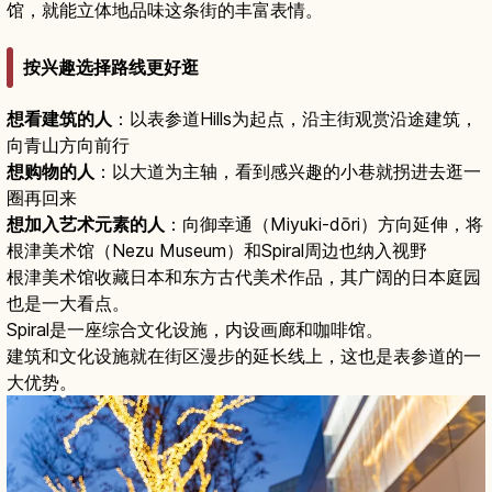
馆，就能立体地品味这条街的丰富表情。
按兴趣选择路线更好逛
想看建筑的人
：以表参道Hills为起点，沿主街观赏沿途建筑，
向青山方向前行
想购物的人
：以大道为主轴，看到感兴趣的小巷就拐进去逛一
圈再回来
想加入艺术元素的人
：向御幸通（Miyuki-dōri）方向延伸，将
根津美术馆（Nezu Museum）和Spiral周边也纳入视野
根津美术馆收藏日本和东方古代美术作品，其广阔的日本庭园
也是一大看点。
Spiral是一座综合文化设施，内设画廊和咖啡馆。
建筑和文化设施就在街区漫步的延长线上，这也是表参道的一
大优势。