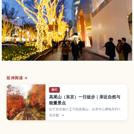
延伸阅读 →
旅行
高尾山（东京）一日徒步｜亲近自然与
能量景点
位于东京都八王子的高尾山，从市中心乘电车约1小
时即可到达，是人气一日徒步胜地。文章介绍多条
东京都
→
山路选择、缆车和吊椅、山腰寺院参拜、山顶远眺
东京与富士山、夏季啤酒花园，以及适合初次来日
本或亲子出游的最佳季节与准备要点。