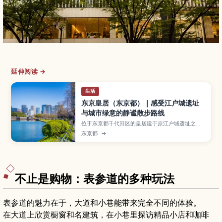
延伸阅读 →
生活
东京皇居（东京都）｜感受江户城遗址
与城市绿意的静谧散步路线
位于东京都千代田区的皇居建于原江户城遗址之
上，是日本天皇的居所，同时也是融合历史建筑与
东京都
→
广阔绿地的城市绿洲。本文介绍皇居东御苑、二重
桥、皇居外苑与热门跑步路线等主要看点，以及从
东京站步行前往的方式、开放资讯、四季景色与拍
照小技巧，适合想在繁忙东京中安排一段舒缓散步
时光的旅人。
不止是购物：表参道的多种玩法
表参道的魅力在于，大道和小巷能带来完全不同的体验。
在大道上欣赏橱窗和名建筑，在小巷里探访精品小店和咖啡