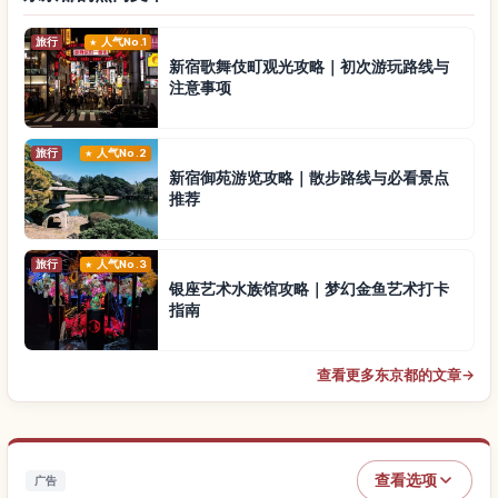
旅行
人气No.1
新宿歌舞伎町观光攻略｜初次游玩路线与
注意事项
旅行
人气No.2
新宿御苑游览攻略｜散步路线与必看景点
推荐
旅行
人气No.3
银座艺术水族馆攻略｜梦幻金鱼艺术打卡
指南
查看更多东京都的文章
→
查看选项
广告