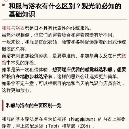
和服与浴衣有什么区别？观光前必知的
基础知识
和服
与
浴衣
都是日本具有代表性的传统服饰。
虽然外观相似，但它们的穿着场合和穿着感受有所不同。
一般来说，和服是搭配衣领、腰带和各种配饰穿着的日式传统
服装的总称。
而浴衣则更加轻薄凉爽，是夏季逛街、参加祭典以及在日式
旅
馆
中常见的穿着。
如果是第一次租借体验，
想要端庄优雅的感觉就选和服，想要
轻松自在地散步就选浴衣
，这样的思路会让选择更加简单。
如果拿不定主意，可以根据目的地和当天的气温向店员咨询，
这样更加放心。
和服与浴衣的主要区别一览
和服的基本穿法是在名为长襦袢（Nagajuban）的内衣上层叠
穿着，脚上搭配足袋（Tabi）和草履（Zōri）。