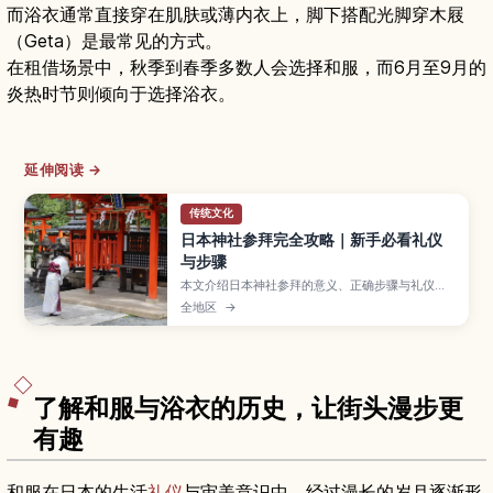
而浴衣通常直接穿在肌肤或薄内衣上，脚下搭配光脚穿木屐
（Geta）是最常见的方式。
在租借场景中，秋季到春季多数人会选择和服，而6月至9月的
炎热时节则倾向于选择浴衣。
延伸阅读 →
传统文化
日本神社参拜完全攻略｜新手必看礼仪
与步骤
本文介绍日本神社参拜的意义、正确步骤与礼仪要
点，帮助访日游客避免失礼，更从容地体验神社文
全地区
→
化。
了解和服与浴衣的历史，让街头漫步更
有趣
和服在日本的生活
礼仪
与审美意识中，经过漫长的岁月逐渐形