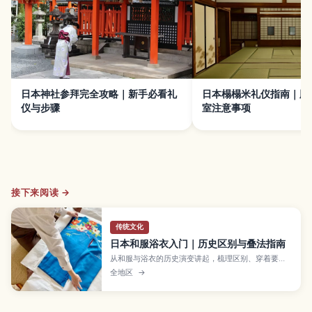
日本神社参拜完全攻略｜新手必看礼
日本榻榻米礼仪指南｜脱
仪与步骤
室注意事项
接下来阅读 →
传统文化
日本和服浴衣入门｜历史区别与叠法指南
从和服与浴衣的历史演变讲起，梳理区别、穿着要
点、叠放技巧、配饰选择与收纳保养方法，带你系统
全地区
→
了解日本传统和装。