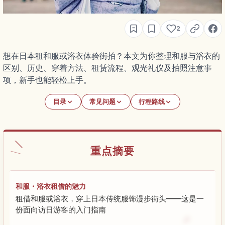
2
想在日本租和服或浴衣体验街拍？本文为你整理和服与浴衣的
区别、历史、穿着方法、租赁流程、观光礼仪及拍照注意事
项，新手也能轻松上手。
目录
常见问题
行程路线
重点摘要
和服・浴衣租借的魅力
租借和服或浴衣，穿上日本传统服饰漫步街头——这是一
份面向访日游客的入门指南