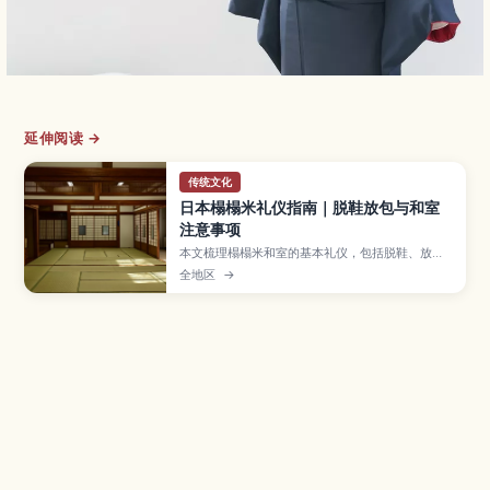
延伸阅读 →
传统文化
日本榻榻米礼仪指南｜脱鞋放包与和室
注意事项
本文梳理榻榻米和室的基本礼仪，包括脱鞋、放
包、拍照与防损细节，帮助新手从容应对。
全地区
→