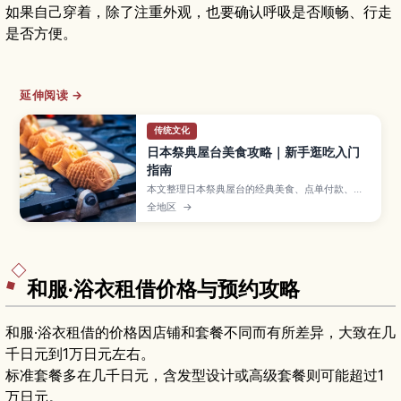
如果自己穿着，除了注重外观，也要确认呼吸是否顺畅、行走
是否方便。
延伸阅读 →
传统文化
日本祭典屋台美食攻略｜新手逛吃入门
指南
本文整理日本祭典屋台的经典美食、点单付款、边
走边吃礼仪与垃圾处理要点，方便新手轻松逛吃。
全地区
→
和服·浴衣租借价格与预约攻略
和服·浴衣租借的价格因店铺和套餐不同而有所差异，大致在几
千日元到1万日元左右。
标准套餐多在几千日元，含发型设计或高级套餐则可能超过1
万日元。