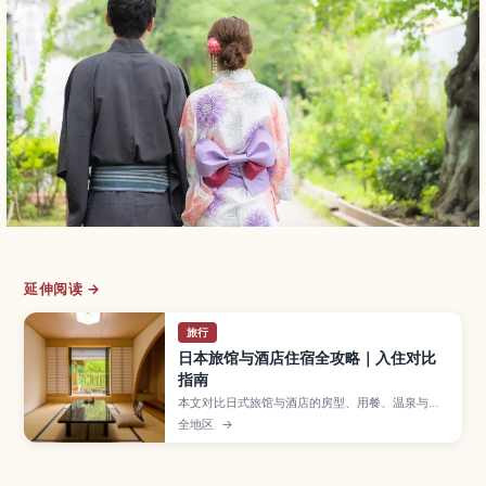
延伸阅读 →
旅行
日本旅馆与酒店住宿全攻略｜入住对比
指南
本文对比日式旅馆与酒店的房型、用餐、温泉与住
宿规则差异，帮助你按行程与需求选对住宿。
全地区
→