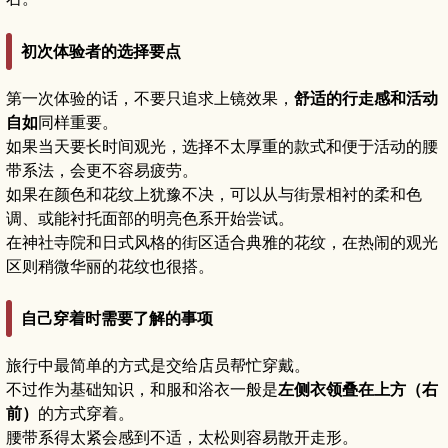
初次体验者的选择要点
第一次体验的话，不要只追求上镜效果，
舒适的行走感和活动
自如
同样重要。
如果当天要长时间观光，选择不太厚重的款式和便于活动的腰
带系法，会更不容易疲劳。
如果在颜色和花纹上犹豫不决，可以从与街景相衬的柔和色
调、或能衬托面部的明亮色系开始尝试。
在神社寺院和日式风格的街区适合典雅的花纹，在热闹的观光
区则稍微华丽的花纹也很搭。
自己穿着时需要了解的事项
旅行中最简单的方式是交给店员帮忙穿戴。
不过作为基础知识，和服和浴衣一般是
左侧衣领叠在上方（右
前）
的方式穿着。
腰带系得太紧会感到不适，太松则容易散开走形。