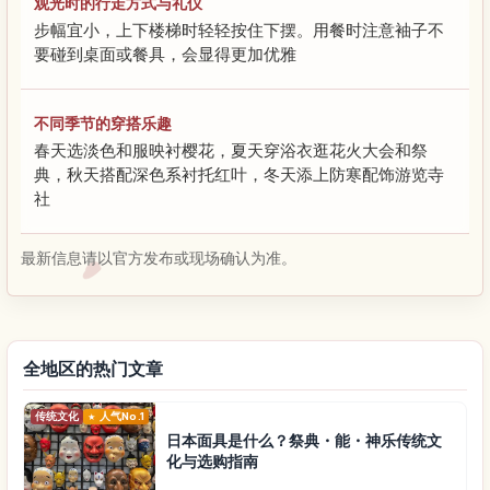
观光时的行走方式与礼仪
步幅宜小，上下楼梯时轻轻按住下摆。用餐时注意袖子不
要碰到桌面或餐具，会显得更加优雅
不同季节的穿搭乐趣
春天选淡色和服映衬樱花，夏天穿浴衣逛花火大会和祭
典，秋天搭配深色系衬托红叶，冬天添上防寒配饰游览寺
社
最新信息请以官方发布或现场确认为准。
全地区的热门文章
传统文化
人气No.1
日本面具是什么？祭典・能・神乐传统文
化与选购指南